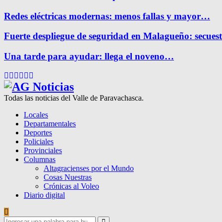
Redes eléctricas modernas: menos fallas y mayor…
Fuerte despliegue de seguridad en Malagueño: secue
Una tarde para ayudar: llega el noveno…
Facebook
Twitter
Instagram
Pinterest
Google
Youtube
Todas las noticias del Valle de Paravachasca.
Locales
Departamentales
Deportes
Policiales
Provinciales
Columnas
Altagracienses por el Mundo
Cosas Nuestras
Crónicas al Voleo
Diario digital
Search