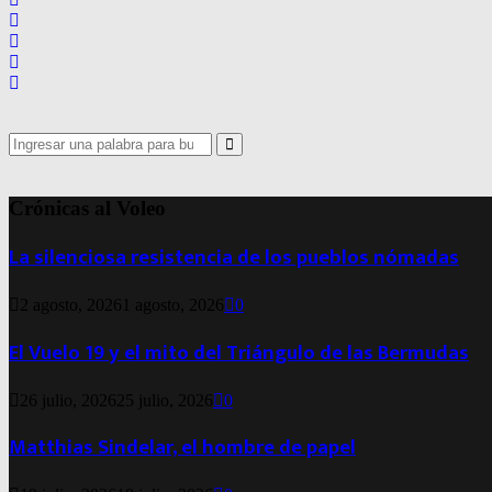
Search
for:
Search
Crónicas al Voleo
La silenciosa resistencia de los pueblos nómadas
2 agosto, 2026
1 agosto, 2026
0
El Vuelo 19 y el mito del Triángulo de las Bermudas
26 julio, 2026
25 julio, 2026
0
Matthias Sindelar, el hombre de papel