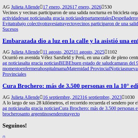
AG
Julieta Allende
17 enero, 2026
17 enero, 2026
530
Vecinos y vecinas participaron de una salida nocturna en bicicleta or
actividades
ag noticias
alta gracia noticias
departamentales
Despeñaderos:
Evita
trabajo colectivo
travesia
trayecto
vecinos participaron de una salid
Sucesos
Embarazada dio a luz en la calle y la asistió una e
AG
Julieta Allende
11 agosto, 2025
11 agosto, 2025
1102
Ocurrió en avenida Vélez Sarsfield y Perú, en una calle de pleno cent
ag noticias
alta gracia noticias
BEBE
buen estado de salud
camaras del 
momento
enfermera
hospital
mama
Maternidad Provincial
Noticias
nueva
Provinciales
Cura Brochero: más de 3.500 personas en la 10° ed
AG
Julieta Allende
16 septiembre, 2023
16 septiembre, 2023
1030
A lo largo de sus 28 kilómetros, el recorrido recuerda el sendero por e
ag noticias
alta gracia noticias
Cura Brochero: más de 3.500 personas e
brochero
santo argentino
sendero
trayecto
Seguinos!