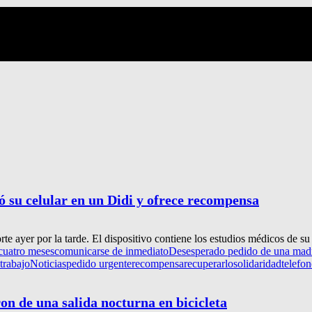
 su celular en un Didi y ofrece recompensa
rte ayer por la tarde. El dispositivo contiene los estudios médicos de su
cuatro meses
comunicarse de inmediato
Desesperado pedido de una madre
 trabajo
Noticias
pedido urgente
recompensa
recuperarlo
solidaridad
telefo
ron de una salida nocturna en bicicleta