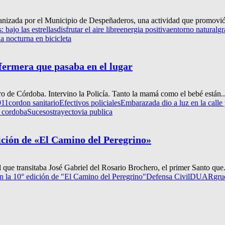
ganizada por el Municipio de Despeñaderos, una actividad que promovió el
 bajo las estrellas
disfrutar el aire libre
energia positiva
entorno natural
gr
a nocturna en bicicleta
nfermera que pasaba en el lugar
ro de Córdoba. Intervino la Policía. Tanto la mamá como el bebé están..
911
cordon sanitario
Efectivos policiales
Embarazada dio a luz en la calle 
 cordoba
Sucesos
trayecto
via publica
ición de «El Camino del Peregrino»
l que transitaba José Gabriel del Rosario Brochero, el primer Santo que.
n la 10° edición de "El Camino del Peregrino"
Defensa Civil
DUAR
gru