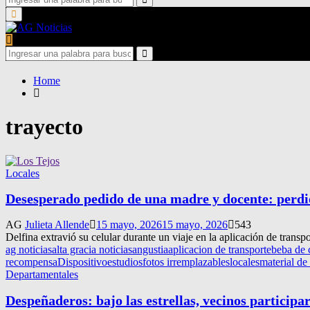
for:
Search
Primary
Menu
Search
for:
Search
Home
trayecto
Locales
Desesperado pedido de una madre y docente: perdió
AG
Julieta Allende
15 mayo, 2026
15 mayo, 2026
543
Delfina extravió su celular durante un viaje en la aplicación de transpo
ag noticias
alta gracia noticias
angustia
aplicacion de transporte
beba de 
recompensa
Dispositivo
estudios
fotos irremplazables
locales
material de
Departamentales
Despeñaderos: bajo las estrellas, vecinos participa