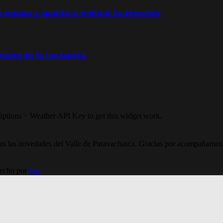
u equipo y apunta a mejorar la atención
emana de la Lactancia
Options > Weather API Key to get this widget work.
todas las novedades del Valle de Paravachasca. Gracias por acompañarnos
Hecho por
lma