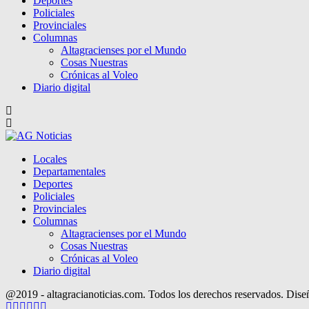
Deportes
Policiales
Provinciales
Columnas
Altagracienses por el Mundo
Cosas Nuestras
Crónicas al Voleo
Diario digital
Locales
Departamentales
Deportes
Policiales
Provinciales
Columnas
Altagracienses por el Mundo
Cosas Nuestras
Crónicas al Voleo
Diario digital
@2019 - altagracianoticias.com. Todos los derechos reservados. Dis
Facebook
Twitter
Instagram
Pinterest
Google
Youtube