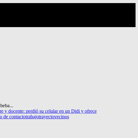
 beba...
 y docente: perdió su celular en un Didi y ofrece
no de contacto
trabajo
trayecto
vecinos