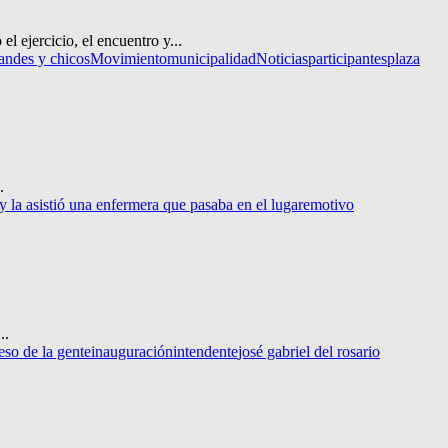
 ejercicio, el encuentro y...
andes y chicos
Movimiento
municipalidad
Noticias
participantes
plaza
.
y la asistió una enfermera que pasaba en el lugar
emotivo
..
eso de la gente
inauguración
intendente
josé gabriel del rosario