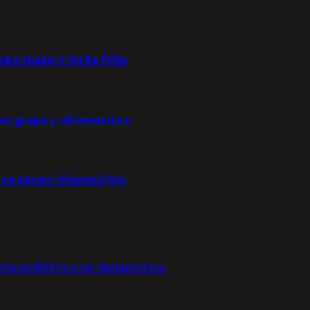
puro mate y torta frita
con grapa y chismecitos
 se pasan chismecitos
ogía pediátrica en Sudamérica