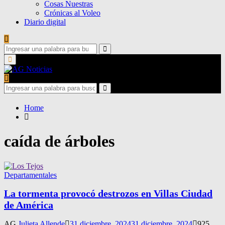
Cosas Nuestras
Crónicas al Voleo
Diario digital
Search
for:
Search
Primary
Menu
Search
for:
Search
Home
caída de árboles
Departamentales
La tormenta provocó destrozos en Villas Ciudad
de América
AG
Julieta Allende
31 diciembre, 2024
31 diciembre, 2024
925