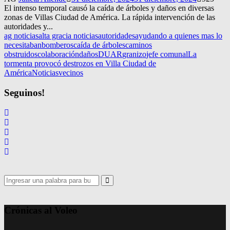
El intenso temporal causó la caída de árboles y daños en diversas
zonas de Villas Ciudad de América. La rápida intervención de las
autoridades y...
ag noticias
alta gracia noticias
autoridades
ayudando a quienes mas lo
necesitaban
bomberos
caída de árboles
caminos
obstruidos
colaboración
daños
DUAR
granizo
jefe comunal
La
tormenta provocó destrozos en Villa Ciudad de
América
Noticias
vecinos
Seguinos!
Search
for:
Search
Crónicas al Voleo