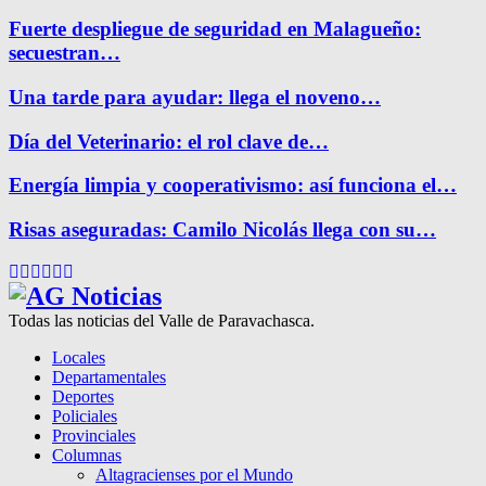
Fuerte despliegue de seguridad en Malagueño:
secuestran…
Una tarde para ayudar: llega el noveno…
Día del Veterinario: el rol clave de…
Energía limpia y cooperativismo: así funciona el…
Risas aseguradas: Camilo Nicolás llega con su…
Facebook
Twitter
Instagram
Pinterest
Google
Youtube
Todas las noticias del Valle de Paravachasca.
Locales
Departamentales
Deportes
Policiales
Provinciales
Columnas
Altagracienses por el Mundo