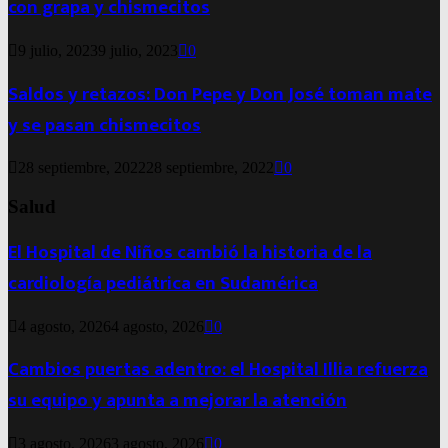
con grapa y chismecitos
9 julio, 2023
9 julio, 2023
0
Saldos y retazos: Don Pepe y Don José toman mate
y se pasan chismecitos
28 septiembre, 2022
28 septiembre, 2022
0
Salud
El Hospital de Niños cambió la historia de la
cardiología pediátrica en Sudamérica
4 agosto, 2026
4 agosto, 2026
0
Cambios puertas adentro: el Hospital Illia refuerza
su equipo y apunta a mejorar la atención
3 agosto, 2026
3 agosto, 2026
0