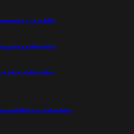
puro mate y torta frita
con grapa y chismecitos
 se pasan chismecitos
ogía pediátrica en Sudamérica