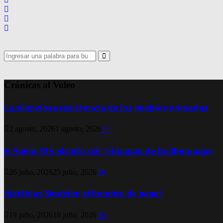
Search
for:
Search
Crónicas al Voleo
La silenciosa resistencia de los pueblos nómadas
2 agosto, 2026
1 agosto, 2026
0
El Vuelo 19 y el mito del Triángulo de las Bermudas
26 julio, 2026
25 julio, 2026
0
Matthias Sindelar, el hombre de papel
19 julio, 2026
18 julio, 2026
0