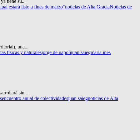
a tiene su...
pal estará listo a fines de marzo"
noticias de Alta Gracia
Noticias de
orial), una...
tas fisicas y naturales
jorge de napoli
juan saieg
maria ines
rrollará sin...
s
encuentro anual de colectividades
juan saieg
noticias de Alta