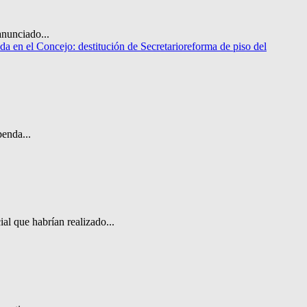
anunciado...
a en el Concejo: destitución de Secretario
reforma de piso del
penda...
ial que habrían realizado...