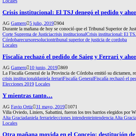
Locales
Crisis institucional: El TSJ denegó el pedido y ahor
AG
Gamero
5 julio, 2019
904
Durante la mañana de hoy se conoció que el Tribunal Superior de Justi
Corte Suprema de Justicia
crisis institucional
Crisis institucional: El T
Córdoba
recurso
resolucion
tribunal superior de justicia de cordoba
Locales
Fiscalía rechazó el pedido de Saieg y Ferrari y aho
AG
Gamero
10 junio, 2019
869
La Fiscalía General de la Provincia de Córdoba emitió su dictamen, re
crisis institucional
daniela ferrari
Fiscalía General
Fiscalía rechazó el pe
Elecciones 2019
Locales
Y mientras tanto…
AG
Favio Ortiz
31 mayo, 2019
1071
Villa Oviedo, Liniers, Sabattini, fueron los tres barrios elegidos por
Alta Gracia
daniela ferrari
elecciones intendente
intendencia Alta Graci
Locales
Otra mañana movida en el Concejo: destitución de 