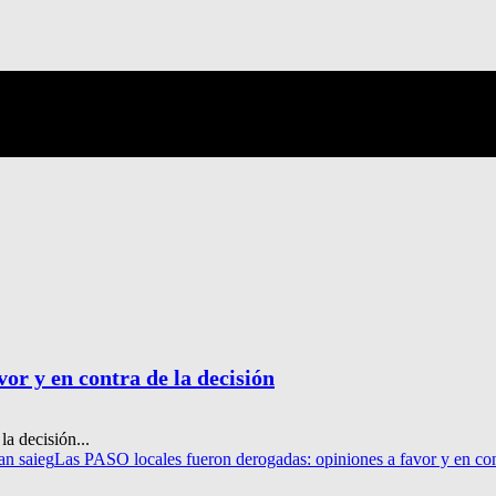
or y en contra de la decisión
a decisión...
an saieg
Las PASO locales fueron derogadas: opiniones a favor y en con