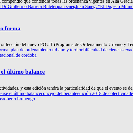
l compendio que contendrá todas las ordenanza vigentes en Alta Gracia y
l
Dr Guillermo Barrera Buteler
juan saieg
Juan Saieg: "El Digesto Munici
do forma
a confección del nuevo POUT (Programa de Ordenamiento Urbano y Territ
ma. plan de ordenamiento urbano y territorial
facultad de ciencias exac
nacional de cordoba
 el último balance
idades, y esta edición tendrá la particularidad de que el evento se desa
arse el último balance
concejo deliberante
edición 2018 de colectividade
os
roberto brunengo