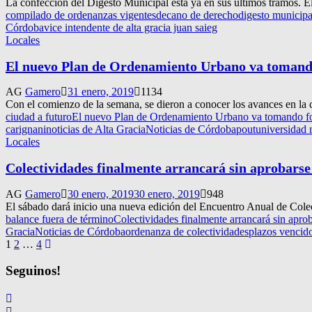
La confección del Digesto Municipal está ya en sus últimos tramos. E
compilado de ordenanzas vigentes
decano de derecho
digesto municipa
Córdoba
vice intendente de alta gracia juan saieg
Locales
El nuevo Plan de Ordenamiento Urbano va toman
AG
Gamero
31 enero, 2019
1134
Con el comienzo de la semana, se dieron a conocer los avances en l
ciudad a futuro
El nuevo Plan de Ordenamiento Urbano va tomando for
carignani
noticias de Alta Gracia
Noticias de Córdoba
pout
universidad 
Locales
Colectividades finalmente arrancará sin aprobarse
AG
Gamero
30 enero, 2019
30 enero, 2019
948
El sábado dará inicio una nueva edición del Encuentro Anual de Colectiv
balance fuera de término
Colectividades finalmente arrancará sin aprob
Gracia
Noticias de Córdoba
ordenanza de colectividades
plazos vencid
Navegación
1
2
…
4
de
Seguinos!
entradas