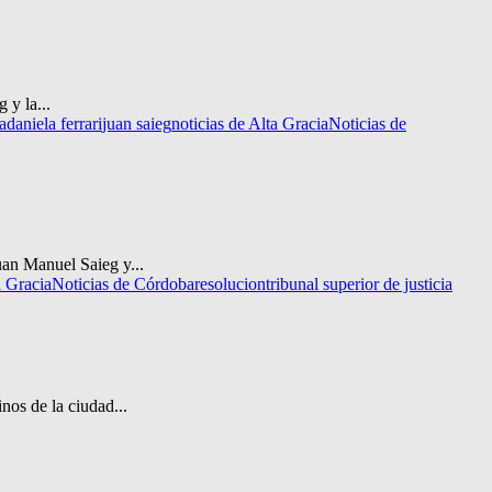
 y la...
a
daniela ferrari
juan saieg
noticias de Alta Gracia
Noticias de
uan Manuel Saieg y...
a Gracia
Noticias de Córdoba
resolucion
tribunal superior de justicia
nos de la ciudad...