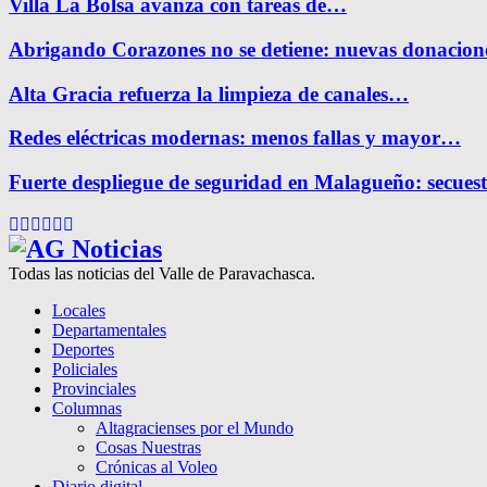
Villa La Bolsa avanza con tareas de…
Abrigando Corazones no se detiene: nuevas donacio
Alta Gracia refuerza la limpieza de canales…
Redes eléctricas modernas: menos fallas y mayor…
Fuerte despliegue de seguridad en Malagueño: secue
Facebook
Twitter
Instagram
Pinterest
Google
Youtube
Todas las noticias del Valle de Paravachasca.
Locales
Departamentales
Deportes
Policiales
Provinciales
Columnas
Altagracienses por el Mundo
Cosas Nuestras
Crónicas al Voleo
Diario digital