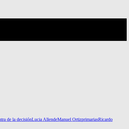
tra de la decisión
Lucia Allende
Manuel Ortiz
primarias
Ricardo