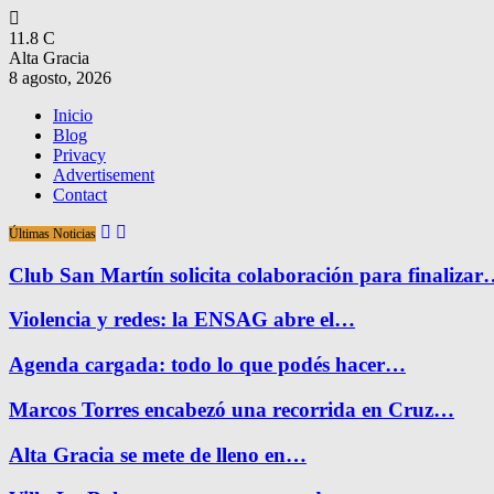
11.8
C
Alta Gracia
8 agosto, 2026
Inicio
Blog
Privacy
Advertisement
Contact
Últimas Noticias
Club San Martín solicita colaboración para finaliza
Violencia y redes: la ENSAG abre el…
Agenda cargada: todo lo que podés hacer…
Marcos Torres encabezó una recorrida en Cruz…
Alta Gracia se mete de lleno en…