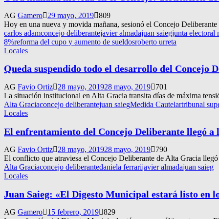
AG
Gamero
29 mayo, 2019
809
Hoy en una nueva y movida mañana, sesionó el Concejo Deliberante de
carlos adam
concejo deliberante
javier almada
juan saieg
junta electoral
8%
reforma del cupo y aumento de sueldos
roberto urreta
Locales
Queda suspendido todo el desarrollo del Concejo De
AG
Favio Ortiz
28 mayo, 2019
28 mayo, 2019
701
La situación institucional en Alta Gracia transita días de máxima tensi
Alta Gracia
concejo deliberante
juan saieg
Medida Cautelar
tribunal supe
Locales
El enfrentamiento del Concejo Deliberante llegó a l
AG
Favio Ortiz
28 mayo, 2019
28 mayo, 2019
790
El conflicto que atraviesa el Concejo Deliberante de Alta Gracia llegó 
Alta Gracia
concejo deliberante
daniela ferrari
javier almada
juan saieg
Locales
Juan Saieg: «El Digesto Municipal estará listo en 
AG
Gamero
15 febrero, 2019
829