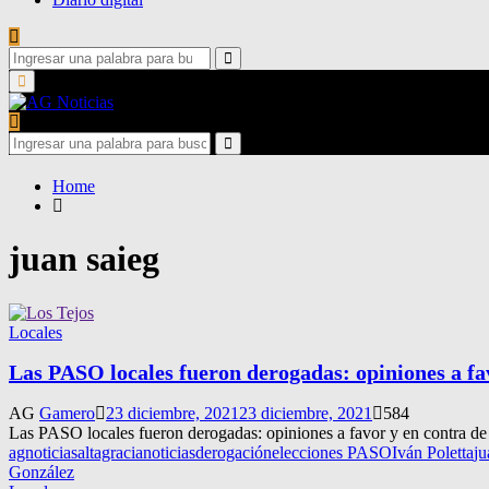
Search
for:
Search
Primary
Menu
Search
for:
Search
Home
juan saieg
Locales
Las PASO locales fueron derogadas: opiniones a fav
AG
Gamero
23 diciembre, 2021
23 diciembre, 2021
584
Las PASO locales fueron derogadas: opiniones a favor y en contra de l
agnoticias
altagracianoticias
derogación
elecciones PASO
Iván Poletta
ju
González