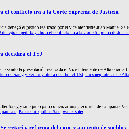
a el conflicto irá a la Corte Suprema de Justicia
cia denegó el pedido realizado por el viceintendente Juan Manuel Saieg
SJ denegó el pedido y ahora el conflicto irá a la Corte Suprema de Justici
ra decidirá el TSJ
chazando la presentación realizada el Vice Intendente de Alta Gracia J
dido de Saieg y Ferrari y ahora decidirá el TSJ
juan saieg
noticias de Alt
 Walter Saieg y su equipo para comenzar una ¿recorrida de campaña? Veci
a
juan saieg
Pablo Ortiz
politica
Saieg
walter saieg
Secretario, reforma del cupo y aumento de sueldos