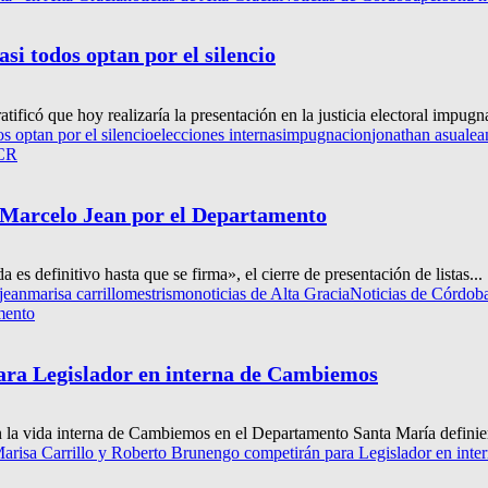
i todos optan por el silencio
tificó que hoy realizaría la presentación en la justicia electoral impugn
s optan por el silencio
elecciones internas
impugnacion
jonathan asua
lea
CR
 y Marcelo Jean por el Departamento
es definitivo hasta que se firma», el cierre de presentación de listas...
jean
marisa carrillo
mestrismo
noticias de Alta Gracia
Noticias de Córdob
amento
ara Legislador en interna de Cambiemos
n la vida interna de Cambiemos en el Departamento Santa María definier
arisa Carrillo y Roberto Brunengo competirán para Legislador en int