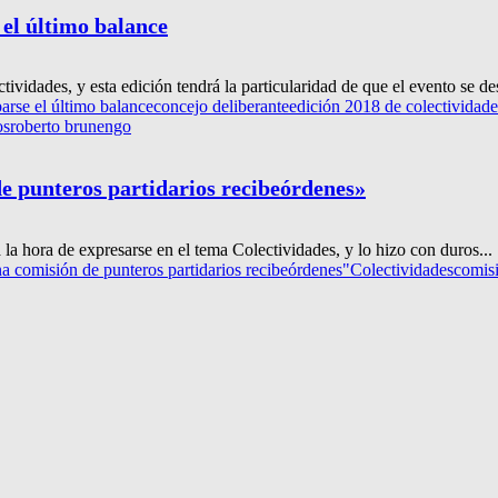
 el último balance
idades, y esta edición tendrá la particularidad de que el evento se desa
arse el último balance
concejo deliberante
edición 2018 de colectividade
os
roberto brunengo
e punteros partidarios recibeórdenes»
la hora de expresarse en el tema Colectividades, y lo hizo con duros...
a comisión de punteros partidarios recibeórdenes"
Colectividades
comis