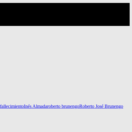
fallecimiento
Inés Almada
roberto brunengo
Roberto José Brunengo