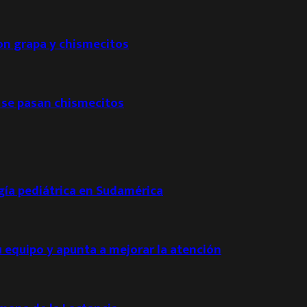
con grapa y chismecitos
 se pasan chismecitos
ogía pediátrica en Sudamérica
u equipo y apunta a mejorar la atención