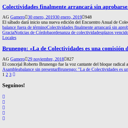
Colectividades finalmente arrancará sin aprobarse
AG
Gamero
30 enero, 2019
30 enero, 2019
948
El sábado dará inicio una nueva edición del Encuentro Anual de Colectiv
balance fuera de término
Colectividades finalmente arrancará sin aprob
Gracia
Noticias de Córdoba
ordenanza de colectividades
plazos vencid
Locales
Brunengo: «La de Colectividades es una comisión d
AG
Gamero
29 noviembre, 2018
827
El concejal Roberto Brunengo fue la voz cantante del bloque radical a 
Asamblea
balance sin presentar
Brunengo: "La de Colectividades es un
Navegación
1
2
3
de
Seguinos!
entradas