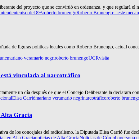
erante del proyecto que se convirtió en ordenanza, y que regulará el m
intendente
piso del 8%
roberto brunengo
Roberto Brunengo: "este mecani
añada de figuras políticas locales como Roberto Brunengo, actual conce
une
mariano vera
mario negri
roberto brunengo
UCR
visita
 está vinculada al narcotráfico
xactamente un día después de que el Concejo Deliberante la declarara co
cional
Elisa Carrió
mariano vera
mario negri
narcotráfico
roberto bruneng
 Alta Gracia
va de los concejales del radicalismo, la Diputada Elisa Carrió fue dec
ta" en Alta Gracia
noticias de Alta Gracia
Noticias de Córdoba
persona n