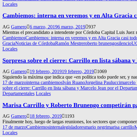
Locales
Cambiemos: interna en veremos y en Alta Gracia cas
AG
Gamero
6 marzo, 2019
6 marzo, 2019
937
Mientras el precandidato a intendente por Córdoba Capital Luis Juez ra
Cambiemos
Cambiemos: interna en veremos y en Alta Gracia casi todo
Gracia
Noticias de Córdoba
Ramón Mestre
roberto brunengo
silencio
U
Locales
Sorpresa sobre el cierre: Carrillo en lista sábana
AG
Gamero
19 febrero, 2019
19 febrero, 2019
1069
Siguiendo la máxima que indica que «en política todo puede ser, y nada 
17 de marzo
interna cambiemos
Iván Ruano
Jorgelina Paulucci
marcelo 
sobre el cierre: Carrillo en lista sábana y Marcelo Jean por el Depart
Departamentales
Locales
Marisa Carrillo y Roberto Brunengo competirán p
AG
Gamero
18 febrero, 2019
1193
Finalmente hoy, luego de largas reuniones, los sectores que compone
17 de marzo
Cambiemos
interna
legisladores
mario negri
marisa carrillo
M
Locales