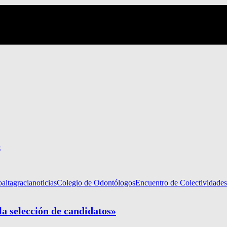
o
o
altagracianoticias
Colegio de Odontólogos
Encuentro de Colectividades
a selección de candidatos»