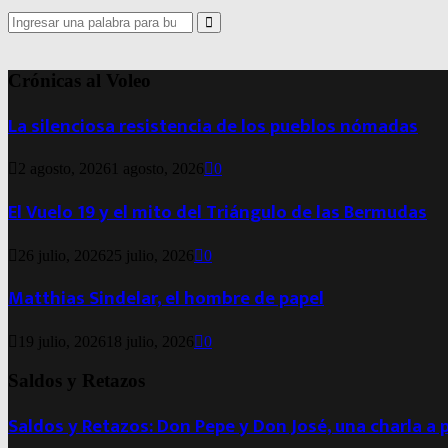
Search
for:
Search
Crónicas al Voleo
La silenciosa resistencia de los pueblos nómadas
2 agosto, 2026
1 agosto, 2026
0
El Vuelo 19 y el mito del Triángulo de las Bermudas
26 julio, 2026
25 julio, 2026
0
Matthias Sindelar, el hombre de papel
19 julio, 2026
18 julio, 2026
0
Saldos y Retazos
Saldos y Retazos: Don Pepe y Don José, una charla a 