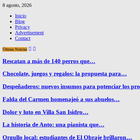
8 agosto, 2026
Inicio
Blog
Privacy
Advertisement
Contact
Últimas Noticias
Rescatan a más de 140 perros que…
Chocolate, juegos y regalos: la propuesta para…
Despeñaderos: nuevos insumos para potenciar los pr
Falda del Carmen homenajeó a sus abuelos…
Dolor y luto en Villa San Isidro…
La historia de Anto: una pianista que…
Orgullo local: estudiantes de El Obraje brillaron…