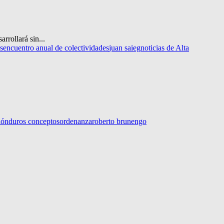
rrollará sin...
s
encuentro anual de colectividades
juan saieg
noticias de Alta
ión
duros conceptos
ordenanza
roberto brunengo