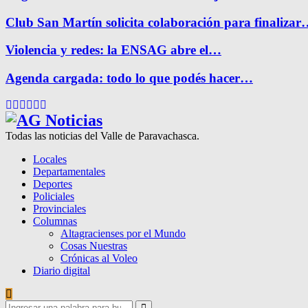
Club San Martín solicita colaboración para finaliza
Violencia y redes: la ENSAG abre el…
Agenda cargada: todo lo que podés hacer…
Facebook
Twitter
Instagram
Pinterest
Google
Youtube
Todas las noticias del Valle de Paravachasca.
Locales
Departamentales
Deportes
Policiales
Provinciales
Columnas
Altagracienses por el Mundo
Cosas Nuestras
Crónicas al Voleo
Diario digital
Search