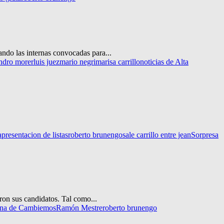
ando las internas convocadas para...
ndro morer
luis juez
mario negri
marisa carrillo
noticias de Alta
a
presentacion de listas
roberto brunengo
sale carrillo entre jean
Sorpresa
on sus candidatos. Tal como...
erna de Cambiemos
Ramón Mestre
roberto brunengo