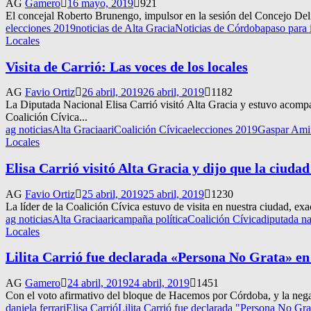
AG
Gamero
16 mayo, 2019
921
El concejal Roberto Brunengo, impulsor en la sesión del Concejo Delib
elecciones 2019
noticias de Alta Gracia
Noticias de Córdoba
paso para 
Locales
Visita de Carrió: Las voces de los locales
AG
Favio Ortiz
26 abril, 2019
26 abril, 2019
1182
La Diputada Nacional Elisa Carrió visitó Alta Gracia y estuvo acomp
Coalición Cívica...
ag noticias
Alta Gracia
ari
Coalición Cívica
elecciones 2019
Gaspar Ami
Locales
Elisa Carrió visitó Alta Gracia y dijo que la ciudad
AG
Favio Ortiz
25 abril, 2019
25 abril, 2019
1230
La líder de la Coalición Cívica estuvo de visita en nuestra ciudad, e
ag noticias
Alta Gracia
ari
campaña política
Coalición Cívica
diputada na
Locales
Lilita Carrió fue declarada «Persona No Grata» en
AG
Gamero
24 abril, 2019
24 abril, 2019
1451
Con el voto afirmativo del bloque de Hacemos por Córdoba, y la negati
daniela ferrari
Elisa Carrió
Lilita Carrió fue declarada "Persona No Gra