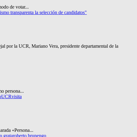
odo de votar...
smo transparenta la selección de candidatos"
jal por la UCR, Mariano Vera, presidente departamental de la
mo persona...
o
UCR
visita
larada «Persona...
o grata
roberto brunengo