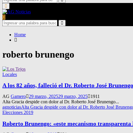
for:
Search
Primary
Menu
Search
for:
Search
Home
roberto brunengo
Locales
A los 82 años, falleció el Dr. Roberto José Bruneng
AG
Gamero
29 marzo, 2025
29 marzo, 2025
1911
Alta Gracia despide con dolor al Dr. Roberto José Brunengo...
agnoticias
Alta Gracia despide con dolor al Dr. Roberto José Bruneng
Elecciones 2019
Roberto Brunengo: «este mecanismo transparenta l