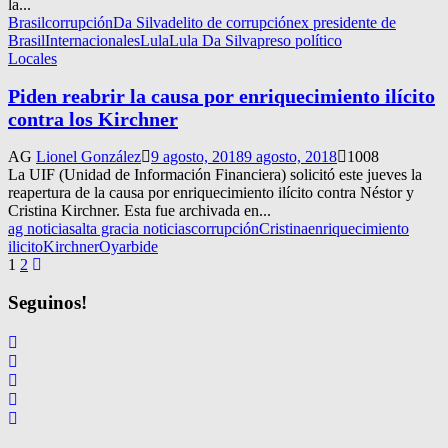
la...
Brasil
corrupción
Da Silva
delito de corrupción
ex presidente de
Brasil
Internacionales
Lula
Lula Da Silva
preso político
Locales
Piden reabrir la causa por enriquecimiento ilícito
contra los Kirchner
AG
Lionel González
9 agosto, 2018
9 agosto, 2018
1008
La UIF (Unidad de Información Financiera) solicitó este jueves la
reapertura de la causa por enriquecimiento ilícito contra Néstor y
Cristina Kirchner. Esta fue archivada en...
ag noticias
alta gracia noticias
corrupción
Cristina
enriquecimiento
ilicito
Kirchner
Oyarbide
Navegación
1
2
de
Seguinos!
entradas