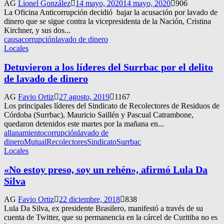
AG
Lionel González
14 mayo, 2020
14 mayo, 2020
906
La Oficina Anticorrupción decidió bajar la acusación por lavado de
dinero que se sigue contra la vicepresidenta de la Nación, Cristina
Kirchner, y sus dos...
causa
corrupción
lavado de dinero
Locales
Detuvieron a los líderes del Surrbac por el delito
de lavado de dinero
AG
Favio Ortiz
27 agosto, 2019
1167
Los principales líderes del Sindicato de Recolectores de Residuos de
Córdoba (Surrbac), Mauricio Saillén y Pascual Catrambone,
quedaron detenidos este martes por la mañana en...
allanamiento
corrupción
lavado de
dinero
Mutual
Recolectores
Sindicato
Surrbac
Locales
«No estoy preso, soy un rehén», afirmó Lula Da
Silva
AG
Favio Ortiz
22 diciembre, 2018
838
Lula Da Silva, ex presidente Brasilero, manifestó a través de su
cuenta de Twitter, que su permanencia en la cárcel de Curitiba no es