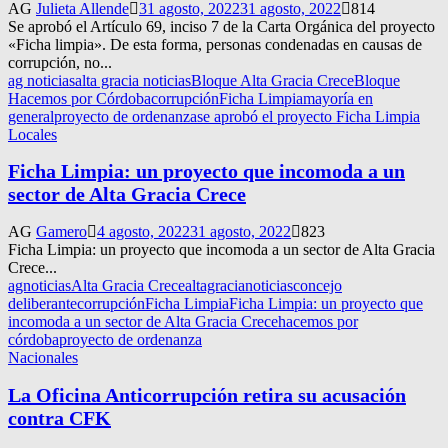
AG
Julieta Allende
31 agosto, 2022
31 agosto, 2022
814
Se aprobó el Artículo 69, inciso 7 de la Carta Orgánica del proyecto
«Ficha limpia». De esta forma, personas condenadas en causas de
corrupción, no...
ag noticias
alta gracia noticias
Bloque Alta Gracia Crece
Bloque
Hacemos por Córdoba
corrupción
Ficha Limpia
mayoría en
general
proyecto de ordenanza
se aprobó el proyecto Ficha Limpia
Locales
Ficha Limpia: un proyecto que incomoda a un
sector de Alta Gracia Crece
AG
Gamero
4 agosto, 2022
31 agosto, 2022
823
Ficha Limpia: un proyecto que incomoda a un sector de Alta Gracia
Crece...
agnoticias
Alta Gracia Crece
altagracianoticias
concejo
deliberante
corrupción
Ficha Limpia
Ficha Limpia: un proyecto que
incomoda a un sector de Alta Gracia Crece
hacemos por
córdoba
proyecto de ordenanza
Nacionales
La Oficina Anticorrupción retira su acusación
contra CFK