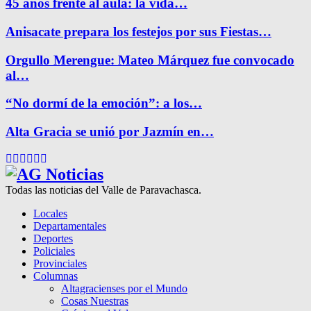
45 años frente al aula: la vida…
Anisacate prepara los festejos por sus Fiestas…
Orgullo Merengue: Mateo Márquez fue convocado
al…
“No dormí de la emoción”: a los…
Alta Gracia se unió por Jazmín en…
Facebook
Twitter
Instagram
Pinterest
Google
Youtube
Todas las noticias del Valle de Paravachasca.
Locales
Departamentales
Deportes
Policiales
Provinciales
Columnas
Altagracienses por el Mundo
Cosas Nuestras