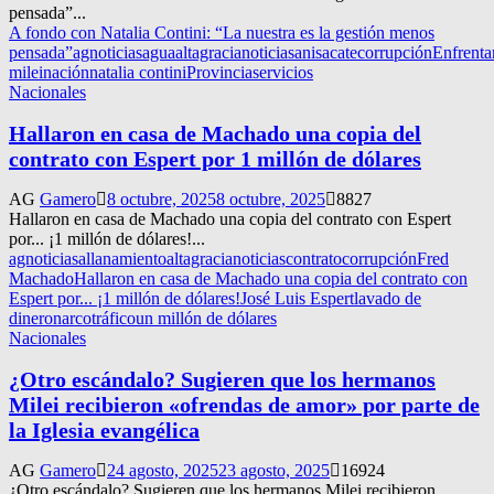
pensada”...
A fondo con Natalia Contini: “La nuestra es la gestión menos
pensada”
agnoticias
agua
altagracianoticias
anisacate
corrupción
Enfrenta
milei
nación
natalia contini
Provincia
servicios
Nacionales
Hallaron en casa de Machado una copia del
contrato con Espert por 1 millón de dólares
AG
Gamero
8 octubre, 2025
8 octubre, 2025
8827
Hallaron en casa de Machado una copia del contrato con Espert
por... ¡1 millón de dólares!...
agnoticias
allanamiento
altagracianoticias
contrato
corrupción
Fred
Machado
Hallaron en casa de Machado una copia del contrato con
Espert por... ¡1 millón de dólares!
José Luis Espert
lavado de
dinero
narcotráfico
un millón de dólares
Nacionales
¿Otro escándalo? Sugieren que los hermanos
Milei recibieron «ofrendas de amor» por parte de
la Iglesia evangélica
AG
Gamero
24 agosto, 2025
23 agosto, 2025
16924
¿Otro escándalo? Sugieren que los hermanos Milei recibieron