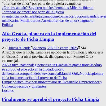
"ofrendas de amor" por parte de la Iglesia evangélica...
¿Otro escándalo? Sugieren que los hermanos Milei recibieron
"ofrendas de amor" por parte de la Iglesia
evangélica
agnoticias
altagracianoticias
coimas
corrupción
escandalo
javi
milei
Karina Milei
Lourdes Arrieta
ofrendas de amor
Spagnuolo
Política
Alta Gracia, pionera en la implementación del
proyecto de Ficha Limpia
AG
Julieta Allende
22 enero, 2025
22 enero, 2025
744
A raíz de que la Ficha Limpia se aprobó en la provincia y ahora está
en discusión a nivel provincial, dialogamos con Manuel Ortiz
exconcejal...
2022
a nivel nacional
ag noticias
Alta Gracia
alta gracia noticias
cómo
se aprobó el proyecto en la ciudad
concejo
deliberante
corrupción
debate
exconcejal
Manuel Ortiz
Noticias
pionera
en la implementación del proyecto de Ficha
Limpia
política
Provincia
subsecretario de Desarrollo Emprendedor y
Comercio
vecinos y dirigentes
Locales
Finalmente, se aprobó el proyecto Ficha Limpia