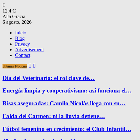
12.4
C
Alta Gracia
6 agosto, 2026
Inicio
Blog
Privacy
Advertisement
Contact
Últimas Noticias
Día del Veterinario: el rol clave de…
Energía limpia y cooperativismo: así funciona el…
Risas aseguradas: Camilo Nicolás llega con su…
Falda del Carmen: ni la lluvia detiene…
Fútbol femenino en crecimiento: el Club Infantil…