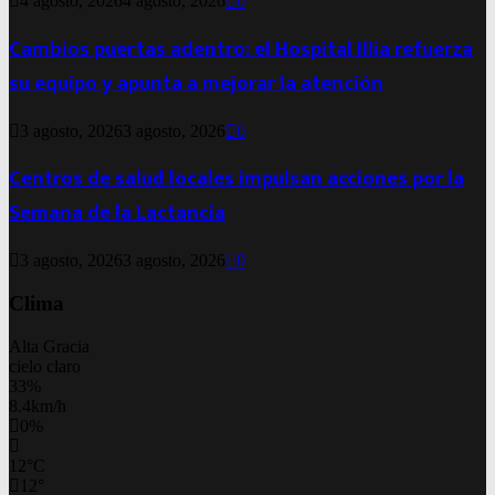
4 agosto, 2026
4 agosto, 2026
0
Cambios puertas adentro: el Hospital Illia refuerza
su equipo y apunta a mejorar la atención
3 agosto, 2026
3 agosto, 2026
0
Centros de salud locales impulsan acciones por la
Semana de la Lactancia
3 agosto, 2026
3 agosto, 2026
0
Clima
Alta Gracia
cielo claro
33%
8.4km/h
0%
12
°
C
12
°