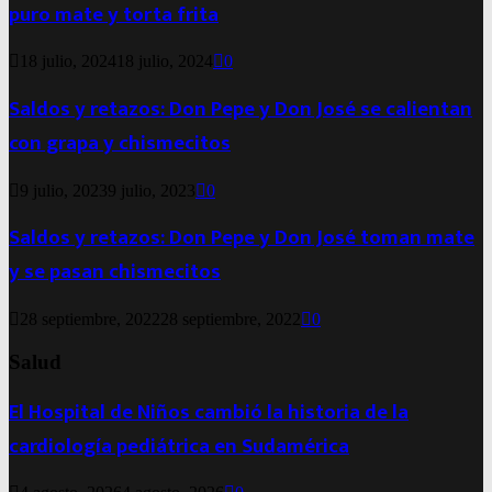
puro mate y torta frita
18 julio, 2024
18 julio, 2024
0
Saldos y retazos: Don Pepe y Don José se calientan
con grapa y chismecitos
9 julio, 2023
9 julio, 2023
0
Saldos y retazos: Don Pepe y Don José toman mate
y se pasan chismecitos
28 septiembre, 2022
28 septiembre, 2022
0
Salud
El Hospital de Niños cambió la historia de la
cardiología pediátrica en Sudamérica