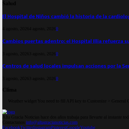
Salud
El Hospital de Niños cambió la historia de la cardiol
4 agosto, 2026
4 agosto, 2026
0
Cambios puertas adentro: el Hospital Illia refuerza s
3 agosto, 2026
3 agosto, 2026
0
Centros de salud locales impulsan acciones por la S
3 agosto, 2026
3 agosto, 2026
0
Clima
Weather widget
You need to fill API key to Customize > General 
Alta Gracia Noticias hace dos años trabaja para llevarte al instante 
Contactanos
info@altagracianoticias.com
Facebook
Twitter
Instagram
Pinterest
Google
Youtube