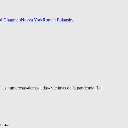
id Chapman
Nueva York
Roman Polansky
 las numerosas-demasiadas- víctimas de la pandemia. La...
ero...