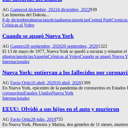
AG
Gamero
4 diciembre, 2022
4 diciembre, 2022
939
Las historias del Dakota...
8 de diciembre
altagracianoticia
altagracianoticias
Central Park
Cronicas
Crónicas al Voleo
Cuando se apagó Nueva York
AG
Gamero
20 septiembre, 2020
20 septiembre, 2020
1322
El 13 de mayo de 1977, Nueva York se quedó a oscuras y reinaron el c
altagracianoticias
Apagón
Crónicas al Voleo
Cuando se apagó Nueva Y
Internacionales
Nueva York: entierran a los fallecidos por coronav
AG
Favio Ortiz
10 abril, 2020
10 abril, 2020
1309
En Nueva York, epicentro de la pandemia de coronavirus en Estados Un
coronavirus
Estados Unidos
Nueva York
Internacionales
EEUU: Olvidó a sus hijos en el auto y murieron
AG
Favio Ortiz
28 julio, 2019
755
En Nueva York, Phoenix y Mariza, dos gemelos de 11 meses, murieron d