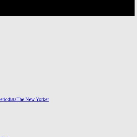
eriodista
The New Yorker