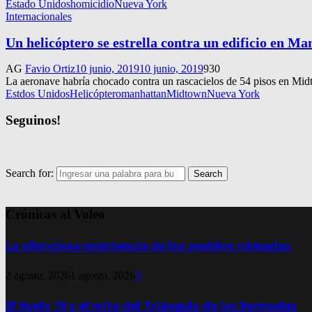
Estado Unidos
homicidio
Nueva York
Internacionales
Un helicóptero se estrella contra un edificio en M
AG
Favio Ortiz
10 junio, 2019
10 junio, 2019
930
La aeronave habría chocado contra un rascacielos de 54 pisos en Mid
Estdos Unidos
Helicóptero
manhattan
Midtown
Nueva York
Seguinos!
Search for:
Search
Crónicas al Voleo
La silenciosa resistencia de los pueblos nómadas
2 agosto, 2026
1 agosto, 2026
0
El Vuelo 19 y el mito del Triángulo de las Bermudas