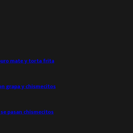
puro mate y torta frita
con grapa y chismecitos
 se pasan chismecitos