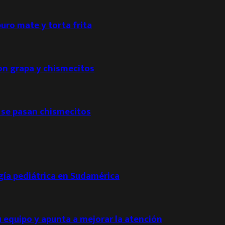
puro mate y torta frita
con grapa y chismecitos
 se pasan chismecitos
ogía pediátrica en Sudamérica
u equipo y apunta a mejorar la atención