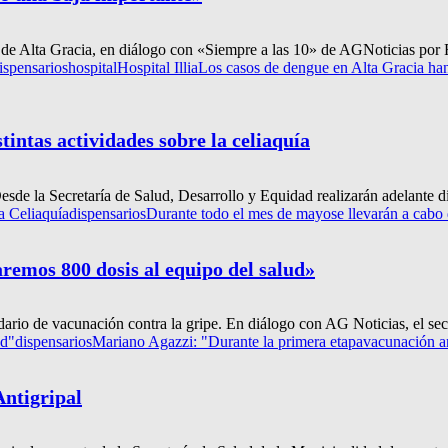
de Alta Gracia, en diálogo con «Siempre a las 10» de AGNoticias por R
ispensarios
hospital
Hospital Illia
Los casos de dengue en Alta Gracia han
tintas actividades sobre la celiaquía
de la Secretaría de Salud, Desarrollo y Equidad realizarán adelante dis
a Celiaquía
dispensarios
Durante todo el mes de mayo
se llevarán a cabo 
remos 800 dosis al equipo del salud»
ario de vacunación contra la gripe. En diálogo con AG Noticias, el secr
ud"
dispensarios
Mariano Agazzi: "Durante la primera etapa
vacunación an
ntigripal