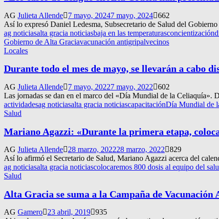
AG
Julieta Allende
7 mayo, 2024
7 mayo, 2024
662
Así lo expresó Daniel Ledesma, Subsecretario de Salud del Gobierno 
ag noticias
alta gracia noticias
baja en las temperaturas
concientización
d
Gobierno de Alta Gracia
vacunación antigripal
vecinos
Locales
Durante todo el mes de mayo, se llevarán a cabo dis
AG
Julieta Allende
7 mayo, 2022
7 mayo, 2022
602
Las jornadas se dan en el marco del «Día Mundial de la Celiaquía». Des
actividades
ag noticias
alta gracia noticias
capacitación
Día Mundial de l
Salud
Mariano Agazzi: «Durante la primera etapa, coloca
AG
Julieta Allende
28 marzo, 2022
28 marzo, 2022
829
Así lo afirmó el Secretario de Salud, Mariano Agazzi acerca del calend
ag noticias
alta gracia noticias
colocaremos 800 dosis al equipo del sal
Salud
Alta Gracia se suma a la Campaña de Vacunación A
AG
Gamero
23 abril, 2019
935