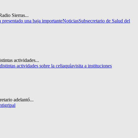
adio Sierras...
 presentado una baja importante
Noticias
Subsecretario de Salud del
tintas actividades...
distintas actividades sobre la celiaquía
visita a instituciones
etario adelantó...
tigripal