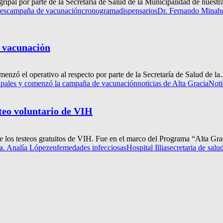
ripal por parte de la Secretaría de Salud de la Municipalidad de nuestra
les
campaña de vacunación
cronograma
dispensarios
Dr. Fernando Mina
h
e vacunación
enzó el operativo al respecto por parte de la Secretaría de Salud de la..
ripales y comenzó la campaña de vacunación
noticias de Alta Gracia
Noti
steo voluntario de VIH
se los testeos gratuitos de VIH. Fue en el marco del Programa “Alta Grac
a. Analía López
enfemedades infecciosas
Hospital Illia
secretaria de salu