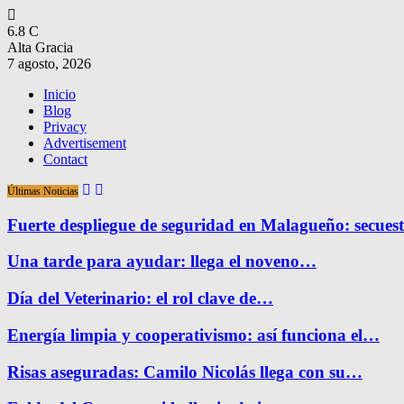
6.8
C
Alta Gracia
7 agosto, 2026
Inicio
Blog
Privacy
Advertisement
Contact
Últimas Noticias
Fuerte despliegue de seguridad en Malagueño: secue
Una tarde para ayudar: llega el noveno…
Día del Veterinario: el rol clave de…
Energía limpia y cooperativismo: así funciona el…
Risas aseguradas: Camilo Nicolás llega con su…