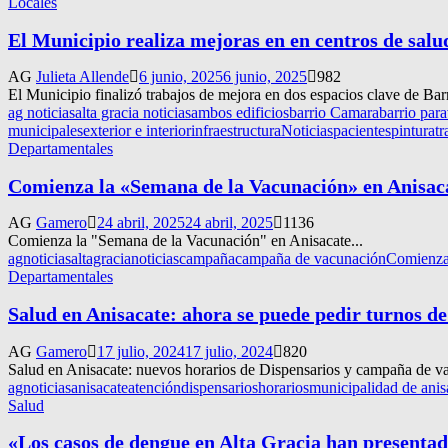
Locales
El Municipio realiza mejoras en en centros de salu
AG
Julieta Allende
6 junio, 2025
6 junio, 2025
982
El Municipio finalizó trabajos de mejora en dos espacios clave de Ba
ag noticias
alta gracia noticias
ambos edificios
barrio Camara
barrio par
municipales
exterior e interior
infraestructura
Noticias
pacientes
pintura
tr
Departamentales
Comienza la «Semana de la Vacunación» en Anisac
AG
Gamero
24 abril, 2025
24 abril, 2025
1136
Comienza la "Semana de la Vacunación" en Anisacate...
agnoticias
altagracianoticias
campaña
campaña de vacunación
Comienza 
Departamentales
Salud en Anisacate: ahora se puede pedir turnos de
AG
Gamero
17 julio, 2024
17 julio, 2024
820
Salud en Anisacate: nuevos horarios de Dispensarios y campaña de vac
agnoticias
anisacate
atención
dispensarios
horarios
municipalidad de anis
Salud
«Los casos de dengue en Alta Gracia han presenta