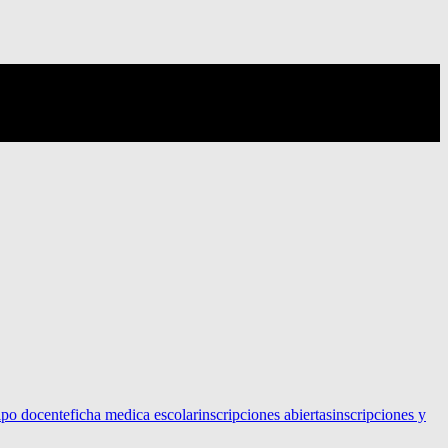
ipo docente
ficha medica escolar
inscripciones abiertas
inscripciones y