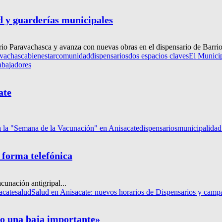
d y guarderías municipales
rrio Paravachasca y avanza con nuevas obras en el dispensario de Barri
avachasca
bienestar
comunidad
dispensarios
dos espacios claves
El Municip
abajadores
ate
la "Semana de la Vacunación" en Anisacate
dispensarios
municipalidad
 forma telefónica
unación antigripal...
acate
salud
Salud en Anisacate: nuevos horarios de Dispensarios y camp
do una baja importante»