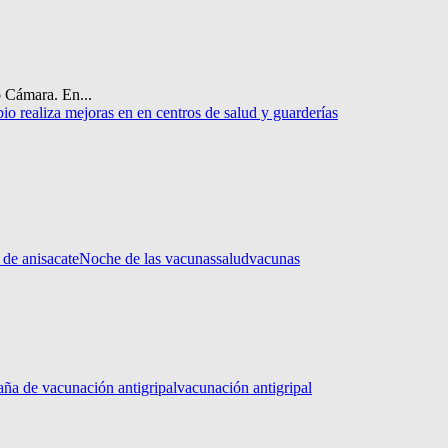
o Cámara. En...
io realiza mejoras en en centros de salud y guarderías
 de anisacate
Noche de las vacunas
salud
vacunas
aña de vacunación antigripal
vacunación antigripal