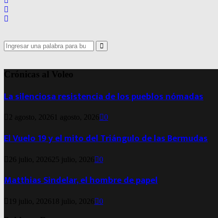
Search
for:
Search
Crónicas al Voleo
La silenciosa resistencia de los pueblos nómadas
2 agosto, 2026
1 agosto, 2026
0
El Vuelo 19 y el mito del Triángulo de las Bermudas
26 julio, 2026
25 julio, 2026
0
Matthias Sindelar, el hombre de papel
19 julio, 2026
18 julio, 2026
0