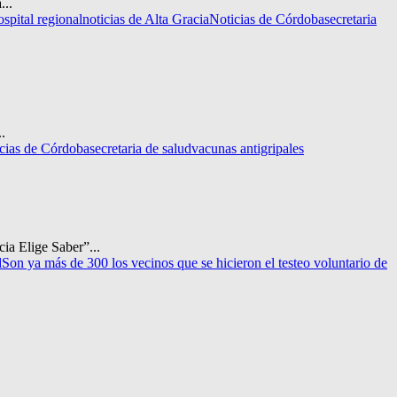
...
ospital regional
noticias de Alta Gracia
Noticias de Córdoba
secretaria
.
cias de Córdoba
secretaria de salud
vacunas antigripales
ia Elige Saber”...
d
Son ya más de 300 los vecinos que se hicieron el testeo voluntario de