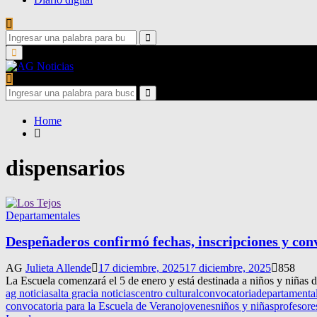
Search
for:
Search
Primary
Menu
Search
for:
Search
Home
dispensarios
Departamentales
Despeñaderos confirmó fechas, inscripciones y con
AG
Julieta Allende
17 diciembre, 2025
17 diciembre, 2025
858
La Escuela comenzará el 5 de enero y está destinada a niños y niñas d
ag noticias
alta gracia noticias
centro cultural
convocatoria
departamenta
convocatoria para la Escuela de Verano
jovenes
niños y niñas
profesore