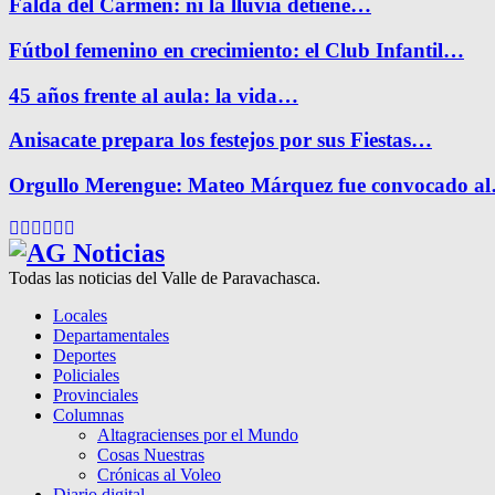
Falda del Carmen: ni la lluvia detiene…
Fútbol femenino en crecimiento: el Club Infantil…
45 años frente al aula: la vida…
Anisacate prepara los festejos por sus Fiestas…
Orgullo Merengue: Mateo Márquez fue convocado a
Facebook
Twitter
Instagram
Pinterest
Google
Youtube
Todas las noticias del Valle de Paravachasca.
Locales
Departamentales
Deportes
Policiales
Provinciales
Columnas
Altagracienses por el Mundo
Cosas Nuestras
Crónicas al Voleo
Diario digital