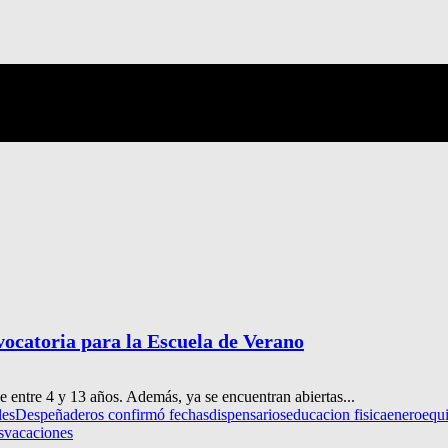
vocatoria para la Escuela de Verano
e entre 4 y 13 años. Además, ya se encuentran abiertas...
les
Despeñaderos confirmó fechas
dispensarios
educacion fisica
enero
equ
s
vacaciones