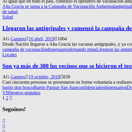
Al igual que en todo el país, comenzó el operativo de vacunación antig
Alta Gracia se suma a la Campaña de Vacunación Antigripal
antigripa
de salud
Salud
Llegaron las antigripales y comenzó la campaña d
AG
Gamero
16 abril, 2019
1004
Desde Nación llegaron a Alta Gracia las vacunas antigripales, y ya com
campaña de vacunación
dispensarios
fernando mina
Llegaron las antig
Locales
Son ya más de 300 los vecinos que se hicieron el te
AG
Gamero
19 octubre, 2018
839
Casi cincuenta personas se presentaron en forma voluntaria a realizar
barrio don bosco
Barrio Parque San Juan
confidenciales
dispensarios
Dr
VIH
testeos gratuitos
Navegación
1
2
de
Seguinos!
entradas