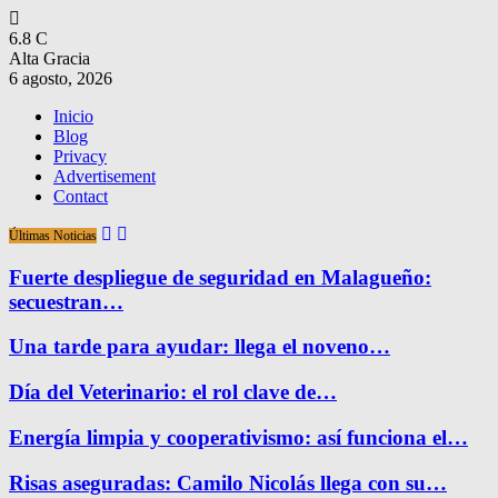
6.8
C
Alta Gracia
6 agosto, 2026
Inicio
Blog
Privacy
Advertisement
Contact
Últimas Noticias
Fuerte despliegue de seguridad en Malagueño:
secuestran…
Una tarde para ayudar: llega el noveno…
Día del Veterinario: el rol clave de…
Energía limpia y cooperativismo: así funciona el…
Risas aseguradas: Camilo Nicolás llega con su…