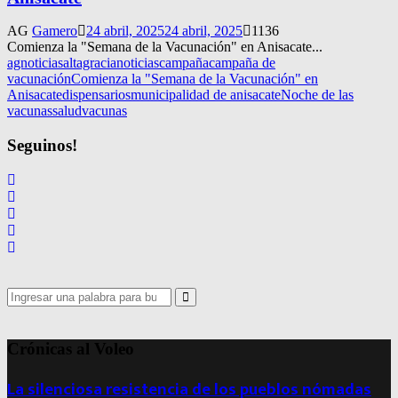
AG
Gamero
24 abril, 2025
24 abril, 2025
1136
Comienza la "Semana de la Vacunación" en Anisacate...
agnoticias
altagracianoticias
campaña
campaña de
vacunación
Comienza la "Semana de la Vacunación" en
Anisacate
dispensarios
municipalidad de anisacate
Noche de las
vacunas
salud
vacunas
Seguinos!
Search
for:
Search
Crónicas al Voleo
La silenciosa resistencia de los pueblos nómadas