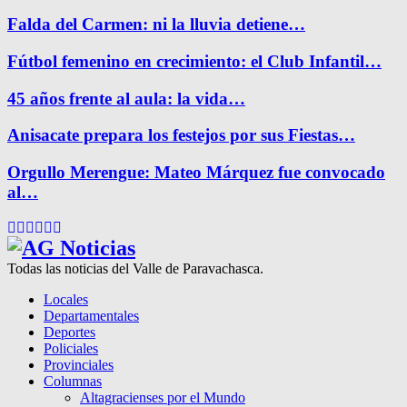
Falda del Carmen: ni la lluvia detiene…
Fútbol femenino en crecimiento: el Club Infantil…
45 años frente al aula: la vida…
Anisacate prepara los festejos por sus Fiestas…
Orgullo Merengue: Mateo Márquez fue convocado
al…
Facebook
Twitter
Instagram
Pinterest
Google
Youtube
Todas las noticias del Valle de Paravachasca.
Locales
Departamentales
Deportes
Policiales
Provinciales
Columnas
Altagracienses por el Mundo