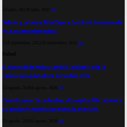
9 julio, 2023
9 julio, 2023
0
Saldos y retazos: Don Pepe y Don José toman mate
y se pasan chismecitos
28 septiembre, 2022
28 septiembre, 2022
0
Salud
El Hospital de Niños cambió la historia de la
cardiología pediátrica en Sudamérica
4 agosto, 2026
4 agosto, 2026
0
Cambios puertas adentro: el Hospital Illia refuerza
su equipo y apunta a mejorar la atención
3 agosto, 2026
3 agosto, 2026
0