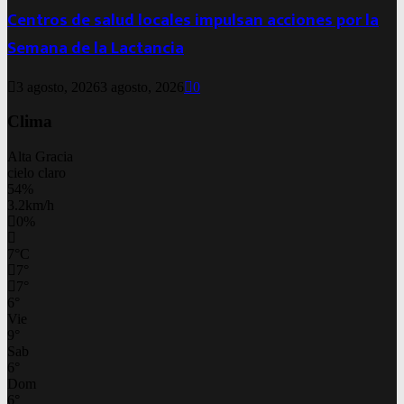
Centros de salud locales impulsan acciones por la
Semana de la Lactancia
3 agosto, 2026
3 agosto, 2026
0
Clima
Alta Gracia
cielo claro
54%
3.2km/h
0%
7
°
C
7
°
7
°
6
°
Vie
9
°
Sab
6
°
Dom
6
°