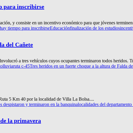
 para inscribirse
ción, y consiste en un incentivo económico para que jóvenes terminen s
hay tiempo para inscribirse
Educación
finalización de los estudios
incent
da del Cañete
nvolucró a tres vehículos cuyos ocupantes terminaron todos heridos. Tr
to
lluvia
ruta c-45
Tres heridos en un fuerte choque a la altura de Falda d
uta 5 Km 40 por la localidad de Villa La Bolsa....
s despistaron y terminaron en la banquina
localidades del departamento
 de la primavera