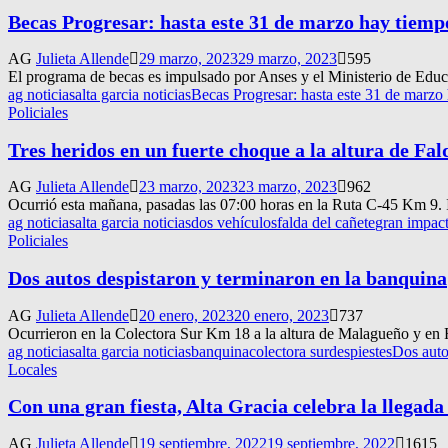
Becas Progresar: hasta este 31 de marzo hay tiempo
AG
Julieta Allende
29 marzo, 2023
29 marzo, 2023
595
El programa de becas es impulsado por Anses y el Ministerio de Educa
ag noticias
alta garcia noticias
Becas Progresar: hasta este 31 de marzo 
Policiales
Tres heridos en un fuerte choque a la altura de Fal
AG
Julieta Allende
23 marzo, 2023
23 marzo, 2023
962
Ocurrió esta mañana, pasadas las 07:00 horas en la Ruta C-45 Km 9. I
ag noticias
alta garcia noticias
dos vehículos
falda del cañete
gran impac
Policiales
Dos autos despistaron y terminaron en la banquina
AG
Julieta Allende
20 enero, 2023
20 enero, 2023
737
Ocurrieron en la Colectora Sur Km 18 a la altura de Malagueño y en R
ag noticias
alta garcia noticias
banquina
colectora sur
despiestes
Dos auto
Locales
Con una gran fiesta, Alta Gracia celebra la llegada
AG
Julieta Allende
19 septiembre, 2022
19 septiembre, 2022
1615