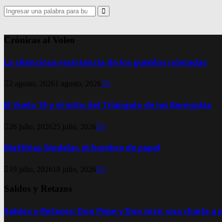
Search
for:
Search
Crónicas al Voleo
La silenciosa resistencia de los pueblos nómadas
2 agosto, 2026
1 agosto, 2026
0
El Vuelo 19 y el mito del Triángulo de las Bermudas
26 julio, 2026
25 julio, 2026
0
Matthias Sindelar, el hombre de papel
19 julio, 2026
18 julio, 2026
0
Saldos y Retazos
Saldos y Retazos: Don Pepe y Don José, una charla a 