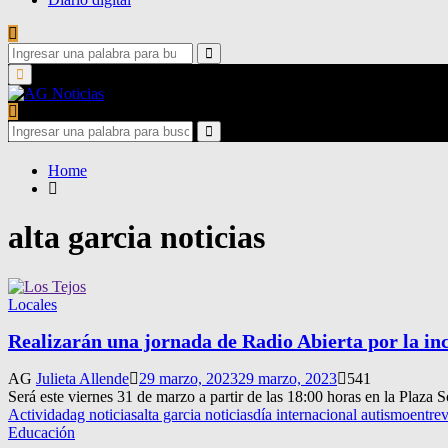
Search
for:
Search
Primary
Menu
Search
for:
Search
Home
alta garcia noticias
Locales
Realizarán una jornada de Radio Abierta por la in
AG
Julieta Allende
29 marzo, 2023
29 marzo, 2023
541
Será este viernes 31 de marzo a partir de las 18:00 horas en la Plaza S
Actividad
ag noticias
alta garcia noticias
día internacional autismo
entrev
Educación