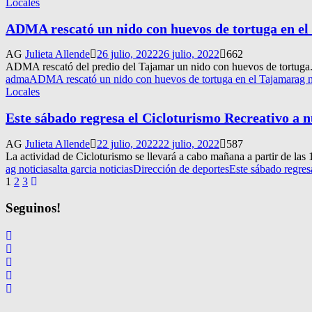
Locales
ADMA rescató un nido con huevos de tortuga en e
AG
Julieta Allende
26 julio, 2022
26 julio, 2022
662
ADMA rescató del predio del Tajamar un nido con huevos de tortuga. Ve
adma
ADMA rescató un nido con huevos de tortuga en el Tajamar
ag n
Locales
Este sábado regresa el Cicloturismo Recreativo a 
AG
Julieta Allende
22 julio, 2022
22 julio, 2022
587
La actividad de Cicloturismo se llevará a cabo mañana a partir de las 1
ag noticias
alta garcia noticias
Dirección de deportes
Este sábado regres
Navegación
1
2
3
de
Seguinos!
entradas