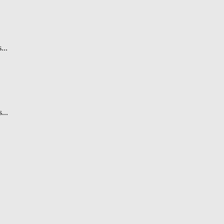
...
...