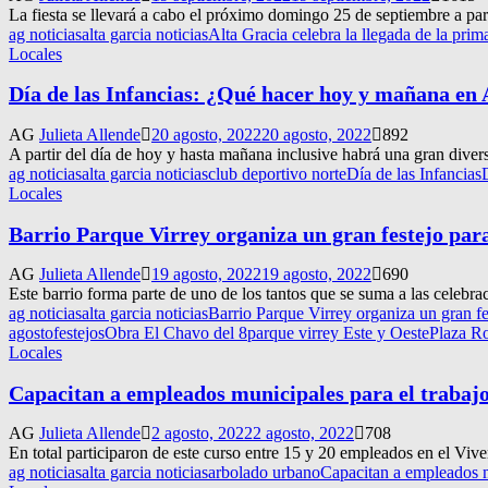
La fiesta se llevará a cabo el próximo domingo 25 de septiembre a part
ag noticias
alta garcia noticias
Alta Gracia celebra la llegada de la prim
Locales
Día de las Infancias: ¿Qué hacer hoy y mañana en 
AG
Julieta Allende
20 agosto, 2022
20 agosto, 2022
892
A partir del día de hoy y hasta mañana inclusive habrá una gran divers
ag noticias
alta garcia noticias
club deportivo norte
Día de las Infancias
Locales
Barrio Parque Virrey organiza un gran festejo para
AG
Julieta Allende
19 agosto, 2022
19 agosto, 2022
690
Este barrio forma parte de uno de los tantos que se suma a las celebraci
ag noticias
alta garcia noticias
Barrio Parque Virrey organiza un gran fe
agosto
festejos
Obra El Chavo del 8
parque virrey Este y Oeste
Plaza R
Locales
Capacitan a empleados municipales para el trabaj
AG
Julieta Allende
2 agosto, 2022
2 agosto, 2022
708
En total participaron de este curso entre 15 y 20 empleados en el Vi
ag noticias
alta garcia noticias
arbolado urbano
Capacitan a empleados m