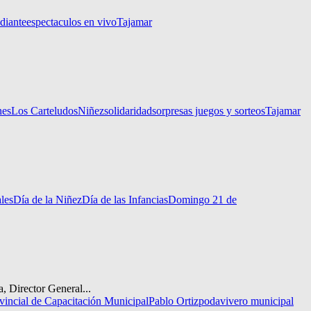
udiante
espectaculos en vivo
Tajamar
nes
Los Carteludos
Niñez
solidaridad
sorpresas juegos y sorteos
Tajamar
ales
Día de la Niñez
Día de las Infancias
Domingo 21 de
, Director General...
ovincial de Capacitación Municipal
Pablo Ortiz
poda
vivero municipal