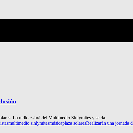
clusión
olares. La radio estará del Multimedio Sinlymites y se da...
istas
multimedio sinlymites
música
plaza solares
Realizarán una jornada d