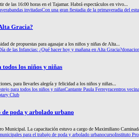
ir de las 16:00 horas en el Tajamar. Habrá espectáculos en vivo...
avera
bandas invitadas
Con una gran fiesta
dia de la primavera
dia del est
Alta Gracia?
idad de propuestas para agasajar a los niños y niñas de Alta...
Día de las Infancias: ¿Qué hacer hoy y mañana en Alta Gracia?
donacio
 todos los niños y niñas
ones, para llevarles alegría y felicidad a los niños y niñas...
stejo para todos los niños y niñas
Cantante Paula Ferreyra
centros vecin
otary Club
o de poda y arbolado urbano
vero Municipal. La capacitación estuvo a cargo de Maximiliano Caminada
unicipales para el trabajo de poda y arbolado urbano
curso
Instituto Pr