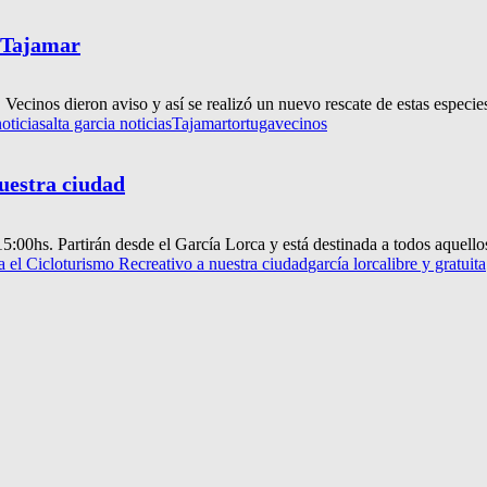
l Tajamar
cinos dieron aviso y así se realizó un nuevo rescate de estas especies
oticias
alta garcia noticias
Tajamar
tortuga
vecinos
nuestra ciudad
5:00hs. Partirán desde el García Lorca y está destinada a todos aquellos
a el Cicloturismo Recreativo a nuestra ciudad
garcía lorca
libre y gratuita