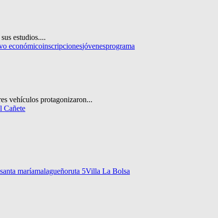
us estudios....
ivo económico
inscripciones
jóvenes
programa
es vehículos protagonizaron...
el Cañete
 santa maría
malagueño
ruta 5
Villa La Bolsa