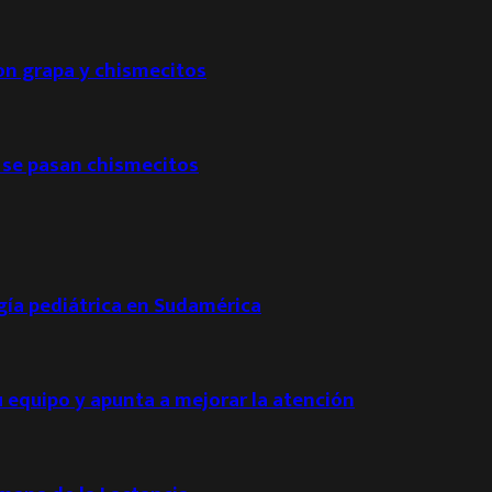
con grapa y chismecitos
 se pasan chismecitos
ogía pediátrica en Sudamérica
u equipo y apunta a mejorar la atención