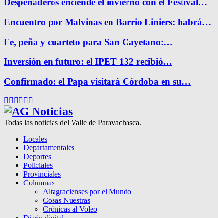
Despeñaderos enciende el invierno con el Festival…
Encuentro por Malvinas en Barrio Liniers: habrá…
Fe, peña y cuarteto para San Cayetano:…
Inversión en futuro: el IPET 132 recibió…
Confirmado: el Papa visitará Córdoba en su…
Facebook
Twitter
Instagram
Pinterest
Google
Youtube
Todas las noticias del Valle de Paravachasca.
Locales
Departamentales
Deportes
Policiales
Provinciales
Columnas
Altagracienses por el Mundo
Cosas Nuestras
Crónicas al Voleo
Diario digital