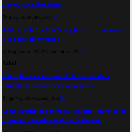
con grapa y chismecitos
9 julio, 2023
9 julio, 2023
0
Saldos y retazos: Don Pepe y Don José toman mate
y se pasan chismecitos
28 septiembre, 2022
28 septiembre, 2022
0
Salud
El Hospital de Niños cambió la historia de la
cardiología pediátrica en Sudamérica
4 agosto, 2026
4 agosto, 2026
0
Cambios puertas adentro: el Hospital Illia refuerza
su equipo y apunta a mejorar la atención