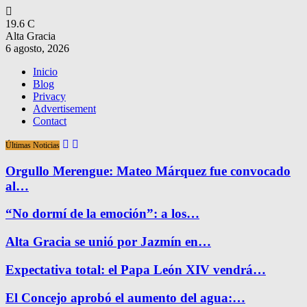
19.6
C
Alta Gracia
6 agosto, 2026
Inicio
Blog
Privacy
Advertisement
Contact
Últimas Noticias
Orgullo Merengue: Mateo Márquez fue convocado
al…
“No dormí de la emoción”: a los…
Alta Gracia se unió por Jazmín en…
Expectativa total: el Papa León XIV vendrá…
El Concejo aprobó el aumento del agua:…