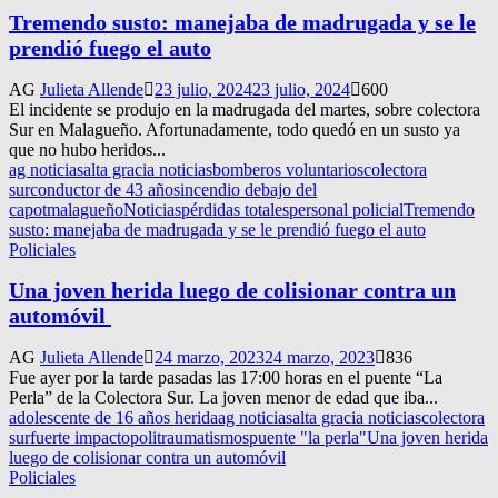
Tremendo susto: manejaba de madrugada y se le
prendió fuego el auto
AG
Julieta Allende
23 julio, 2024
23 julio, 2024
600
El incidente se produjo en la madrugada del martes, sobre colectora
Sur en Malagueño. Afortunadamente, todo quedó en un susto ya
que no hubo heridos...
ag noticias
alta gracia noticias
bomberos voluntarios
colectora
sur
conductor de 43 años
incendio debajo del
capot
malagueño
Noticias
pérdidas totales
personal policial
Tremendo
susto: manejaba de madrugada y se le prendió fuego el auto
Policiales
Una joven herida luego de colisionar contra un
automóvil
AG
Julieta Allende
24 marzo, 2023
24 marzo, 2023
836
Fue ayer por la tarde pasadas las 17:00 horas en el puente “La
Perla” de la Colectora Sur. La joven menor de edad que iba...
adolescente de 16 años herida
ag noticias
alta gracia noticias
colectora
sur
fuerte impacto
politraumatismos
puente "la perla"
Una joven herida
luego de colisionar contra un automóvil
Policiales