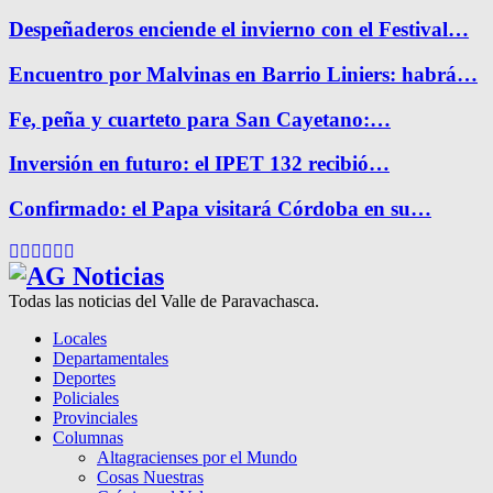
Despeñaderos enciende el invierno con el Festival…
Encuentro por Malvinas en Barrio Liniers: habrá…
Fe, peña y cuarteto para San Cayetano:…
Inversión en futuro: el IPET 132 recibió…
Confirmado: el Papa visitará Córdoba en su…
Facebook
Twitter
Instagram
Pinterest
Google
Youtube
Todas las noticias del Valle de Paravachasca.
Locales
Departamentales
Deportes
Policiales
Provinciales
Columnas
Altagracienses por el Mundo
Cosas Nuestras