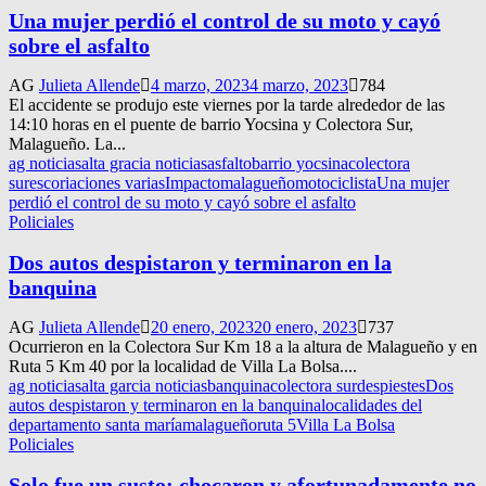
Una mujer perdió el control de su moto y cayó
sobre el asfalto
AG
Julieta Allende
4 marzo, 2023
4 marzo, 2023
784
El accidente se produjo este viernes por la tarde alrededor de las
14:10 horas en el puente de barrio Yocsina y Colectora Sur,
Malagueño. La...
ag noticias
alta gracia noticias
asfalto
barrio yocsina
colectora
sur
escoriaciones varias
Impacto
malagueño
motociclista
Una mujer
perdió el control de su moto y cayó sobre el asfalto
Policiales
Dos autos despistaron y terminaron en la
banquina
AG
Julieta Allende
20 enero, 2023
20 enero, 2023
737
Ocurrieron en la Colectora Sur Km 18 a la altura de Malagueño y en
Ruta 5 Km 40 por la localidad de Villa La Bolsa....
ag noticias
alta garcia noticias
banquina
colectora sur
despiestes
Dos
autos despistaron y terminaron en la banquina
localidades del
departamento santa maría
malagueño
ruta 5
Villa La Bolsa
Policiales
Solo fue un susto: chocaron y afortunadamente no