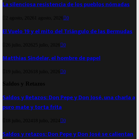
La silenciosa resistencia de los pueblos nómadas
2 agosto, 2026
1 agosto, 2026
0
El Vuelo 19 y el mito del Triángulo de las Bermudas
26 julio, 2026
25 julio, 2026
0
Matthias Sindelar, el hombre de papel
19 julio, 2026
18 julio, 2026
0
Saldos y Retazos
Saldos y Retazos: Don Pepe y Don José, una charla a
puro mate y torta frita
18 julio, 2024
18 julio, 2024
0
Saldos y retazos: Don Pepe y Don José se calientan