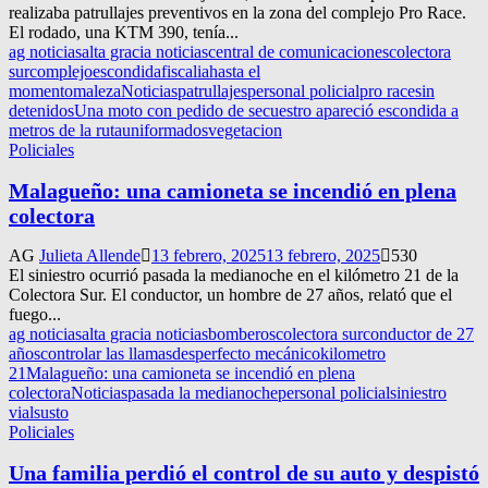
realizaba patrullajes preventivos en la zona del complejo Pro Race.
El rodado, una KTM 390, tenía...
ag noticias
alta gracia noticias
central de comunicaciones
colectora
sur
complejo
escondida
fiscalia
hasta el
momento
maleza
Noticias
patrullajes
personal policial
pro race
sin
detenidos
Una moto con pedido de secuestro apareció escondida a
metros de la ruta
uniformados
vegetacion
Policiales
Malagueño: una camioneta se incendió en plena
colectora
AG
Julieta Allende
13 febrero, 2025
13 febrero, 2025
530
El siniestro ocurrió pasada la medianoche en el kilómetro 21 de la
Colectora Sur. El conductor, un hombre de 27 años, relató que el
fuego...
ag noticias
alta gracia noticias
bomberos
colectora sur
conductor de 27
años
controlar las llamas
desperfecto mecánico
kilometro
21
Malagueño: una camioneta se incendió en plena
colectora
Noticias
pasada la medianoche
personal policial
siniestro
vial
susto
Policiales
Una familia perdió el control de su auto y despistó