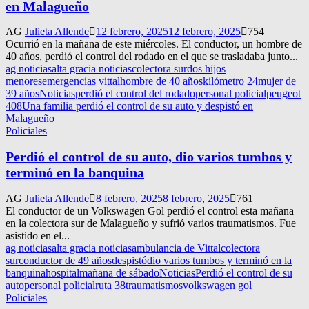
en Malagueño
AG
Julieta Allende
12 febrero, 2025
12 febrero, 2025
754
Ocurrió en la mañana de este miércoles. El conductor, un hombre de
40 años, perdió el control del rodado en el que se trasladaba junto...
ag noticias
alta gracia noticias
colectora sur
dos hijos
menores
emergencias vittal
hombre de 40 años
kilómetro 24
mujer de
39 años
Noticias
perdió el control del rodado
personal policial
peugeot
408
Una familia perdió el control de su auto y despistó en
Malagueño
Policiales
Perdió el control de su auto, dio varios tumbos y
terminó en la banquina
AG
Julieta Allende
8 febrero, 2025
8 febrero, 2025
761
El conductor de un Volkswagen Gol perdió el control esta mañana
en la colectora sur de Malagueño y sufrió varios traumatismos. Fue
asistido en el...
ag noticias
alta gracia noticias
ambulancia de Vittal
colectora
sur
conductor de 49 años
despistó
dio varios tumbos y terminó en la
banquina
hospital
mañana de sábado
Noticias
Perdió el control de su
auto
personal policial
ruta 38
traumatismos
volkswagen gol
Policiales