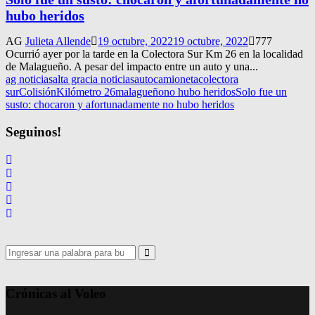
hubo heridos
AG
Julieta Allende
19 octubre, 2022
19 octubre, 2022
777
Ocurrió ayer por la tarde en la Colectora Sur Km 26 en la localidad
de Malagueño. A pesar del impacto entre un auto y una...
ag noticias
alta gracia noticias
auto
camioneta
colectora
sur
Colisión
Kilómetro 26
malagueño
no hubo heridos
Solo fue un
susto: chocaron y afortunadamente no hubo heridos
Seguinos!
Search
for:
Search
Crónicas al Voleo