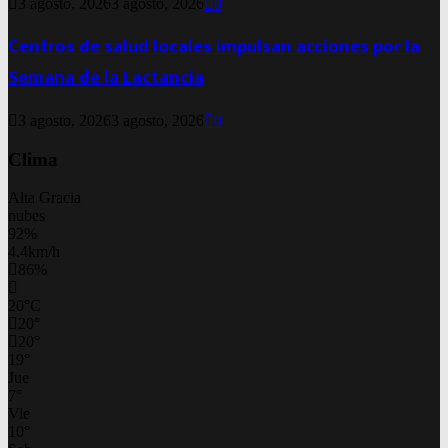
3 agosto, 2026
3 agosto, 2026
0
Centros de salud locales impulsan acciones por la
Semana de la Lactancia
3 agosto, 2026
3 agosto, 2026
0
Clima
Alta Gracia
nubes
92%
4.4km/h
86%
20
°
C
20
°
20
°
19
°
Jue
7
°
Vie
10
°