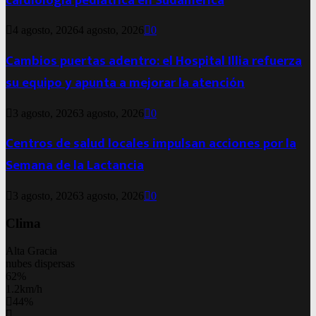
cardiología pediátrica en Sudamérica
4 agosto, 2026
4 agosto, 2026
0
Cambios puertas adentro: el Hospital Illia refuerza
su equipo y apunta a mejorar la atención
3 agosto, 2026
3 agosto, 2026
0
Centros de salud locales impulsan acciones por la
Semana de la Lactancia
3 agosto, 2026
3 agosto, 2026
0
Clima
Alta Gracia
nubes dispersas
62%
1.2km/h
44%