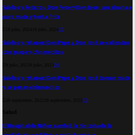
Saldos y Retazos: Don Pepe y Don José, una charla a
puro mate y torta frita
18 julio, 2024
18 julio, 2024
0
Saldos y retazos: Don Pepe y Don José se calientan
con grapa y chismecitos
9 julio, 2023
9 julio, 2023
0
Saldos y retazos: Don Pepe y Don José toman mate
y se pasan chismecitos
28 septiembre, 2022
28 septiembre, 2022
0
Salud
El Hospital de Niños cambió la historia de la