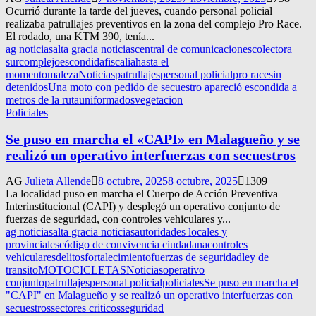
Ocurrió durante la tarde del jueves, cuando personal policial
realizaba patrullajes preventivos en la zona del complejo Pro Race.
El rodado, una KTM 390, tenía...
ag noticias
alta gracia noticias
central de comunicaciones
colectora
sur
complejo
escondida
fiscalia
hasta el
momento
maleza
Noticias
patrullajes
personal policial
pro race
sin
detenidos
Una moto con pedido de secuestro apareció escondida a
metros de la ruta
uniformados
vegetacion
Policiales
Se puso en marcha el «CAPI» en Malagueño y se
realizó un operativo interfuerzas con secuestros
AG
Julieta Allende
8 octubre, 2025
8 octubre, 2025
1309
La localidad puso en marcha el Cuerpo de Acción Preventiva
Interinstitucional (CAPI) y desplegó un operativo conjunto de
fuerzas de seguridad, con controles vehiculares y...
ag noticias
alta gracia noticias
autoridades locales y
provinciales
código de convivencia ciudadana
controles
vehiculares
delitos
fortalecimiento
fuerzas de seguridad
ley de
transito
MOTOCICLETAS
Noticias
operativo
conjunto
patrullajes
personal policial
policiales
Se puso en marcha el
"CAPI" en Malagueño y se realizó un operativo interfuerzas con
secuestros
sectores criticos
seguridad