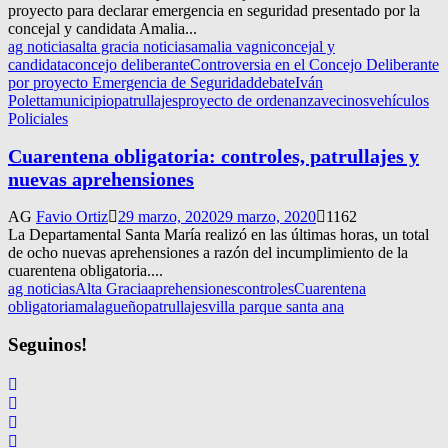
proyecto para declarar emergencia en seguridad presentado por la
concejal y candidata Amalia...
ag noticias
alta gracia noticias
amalia vagni
concejal y
candidata
concejo deliberante
Controversia en el Concejo Deliberante
por proyecto Emergencia de Seguridad
debate
Iván
Poletta
municipio
patrullajes
proyecto de ordenanza
vecinos
vehículos
Policiales
Cuarentena obligatoria: controles, patrullajes y
nuevas aprehensiones
AG
Favio Ortiz
29 marzo, 2020
29 marzo, 2020
1162
La Departamental Santa María realizó en las últimas horas, un total
de ocho nuevas aprehensiones a razón del incumplimiento de la
cuarentena obligatoria....
ag noticias
Alta Gracia
aprehensiones
controles
Cuarentena
obligatoria
malagueño
patrullajes
villa parque santa ana
Seguinos!