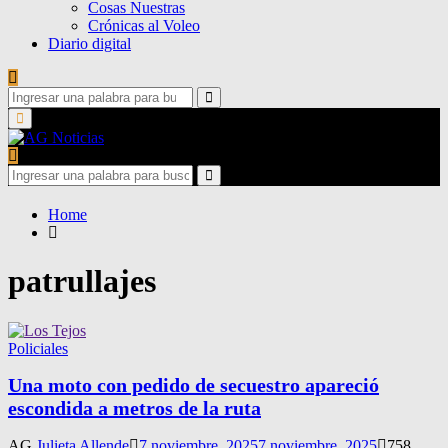
Cosas Nuestras
Crónicas al Voleo
Diario digital
Search
for:
Search
Primary
Menu
Search
for:
Search
Home
patrullajes
Policiales
Una moto con pedido de secuestro apareció
escondida a metros de la ruta
AG
Julieta Allende
7 noviembre, 2025
7 noviembre, 2025
758