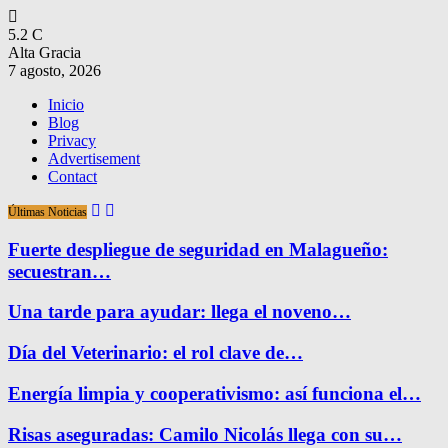
5.2
C
Alta Gracia
7 agosto, 2026
Inicio
Blog
Privacy
Advertisement
Contact
Últimas Noticias
Fuerte despliegue de seguridad en Malagueño:
secuestran…
Una tarde para ayudar: llega el noveno…
Día del Veterinario: el rol clave de…
Energía limpia y cooperativismo: así funciona el…
Risas aseguradas: Camilo Nicolás llega con su…