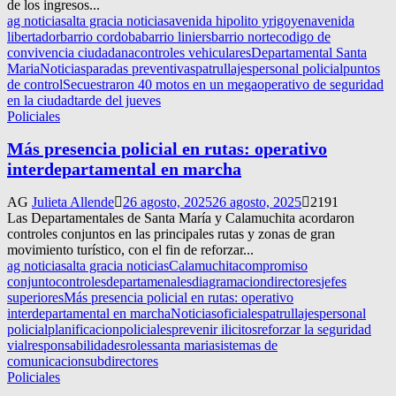
de los ingresos...
ag noticias
alta gracia noticias
avenida hipolito yrigoyen
avenida
libertador
barrio cordoba
barrio liniers
barrio norte
codigo de
convivencia ciudadana
controles vehiculares
Departamental Santa
Maria
Noticias
paradas preventivas
patrullajes
personal policial
puntos
de control
Secuestraron 40 motos en un megaoperativo de seguridad
en la ciudad
tarde del jueves
Policiales
Más presencia policial en rutas: operativo
interdepartamental en marcha
AG
Julieta Allende
26 agosto, 2025
26 agosto, 2025
2191
Las Departamentales de Santa María y Calamuchita acordaron
controles conjuntos en las principales rutas y zonas de gran
movimiento turístico, con el fin de reforzar...
ag noticias
alta gracia noticias
Calamuchita
compromiso
conjunto
controles
departamenales
diagramacion
directores
jefes
superiores
Más presencia policial en rutas: operativo
interdepartamental en marcha
Noticias
oficiales
patrullajes
personal
policial
planificacion
policiales
prevenir ilicitos
reforzar la seguridad
vial
responsabilidades
roles
santa maria
sistemas de
comunicacion
subdirectores
Policiales