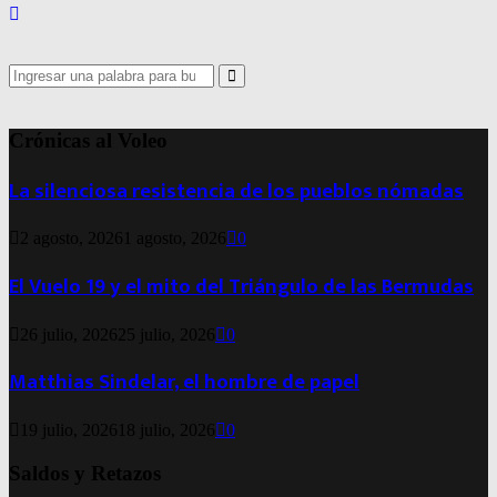
Search
for:
Search
Crónicas al Voleo
La silenciosa resistencia de los pueblos nómadas
2 agosto, 2026
1 agosto, 2026
0
El Vuelo 19 y el mito del Triángulo de las Bermudas
26 julio, 2026
25 julio, 2026
0
Matthias Sindelar, el hombre de papel
19 julio, 2026
18 julio, 2026
0
Saldos y Retazos