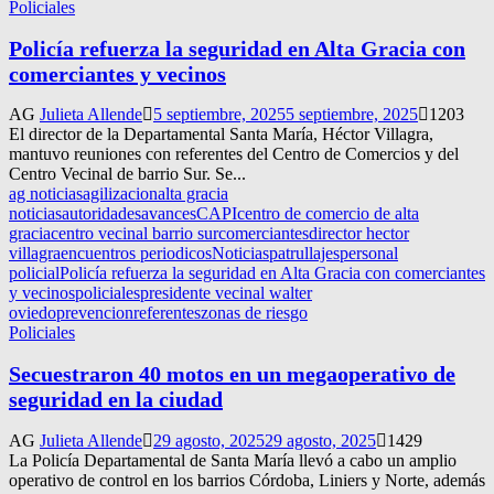
Policiales
Policía refuerza la seguridad en Alta Gracia con
comerciantes y vecinos
AG
Julieta Allende
5 septiembre, 2025
5 septiembre, 2025
1203
El director de la Departamental Santa María, Héctor Villagra,
mantuvo reuniones con referentes del Centro de Comercios y del
Centro Vecinal de barrio Sur. Se...
ag noticias
agilizacion
alta gracia
noticias
autoridades
avances
CAPI
centro de comercio de alta
gracia
centro vecinal barrio sur
comerciantes
director hector
villagra
encuentros periodicos
Noticias
patrullajes
personal
policial
Policía refuerza la seguridad en Alta Gracia con comerciantes
y vecinos
policiales
presidente vecinal walter
oviedo
prevencion
referentes
zonas de riesgo
Policiales
Secuestraron 40 motos en un megaoperativo de
seguridad en la ciudad
AG
Julieta Allende
29 agosto, 2025
29 agosto, 2025
1429
La Policía Departamental de Santa María llevó a cabo un amplio
operativo de control en los barrios Córdoba, Liniers y Norte, además