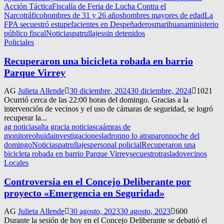
Acción Táctica
Fiscalía de Feria de Lucha Contra el
Narcotráfico
hombres de 31 y 26 años
hombres mayores de edad
La
FPA secuestró estupefacientes en Despeñaderos
marihuana
ministerio
público fiscal
Noticias
patrullajes
sin detenidos
Policiales
Recuperaron una bicicleta robada en barrio
Parque Virrey
AG
Julieta Allende
30 diciembre, 2024
30 diciembre, 2024
1021
Ocurrió cerca de las 22:00 horas del domingo. Gracias a la
intervención de vecinos y el uso de cámaras de seguridad, se logró
recuperar la...
ag noticias
alta gracia noticias
caámras de
monitoreo
huida
investigaciones
ladron
no lo atraparon
noche del
domingo
Noticias
patrullajes
personal policial
Recuperaron una
bicicleta robada en barrio Parque Virrey
secuestro
traslado
vecinos
Locales
Controversia en el Concejo Deliberante por
proyecto «Emergencia en Seguridad»
AG
Julieta Allende
30 agosto, 2023
30 agosto, 2023
600
Durante la sesión de hoy en el Concejo Deliberante se debatió el