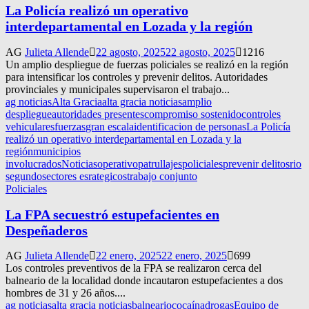
La Policía realizó un operativo
interdepartamental en Lozada y la región
AG
Julieta Allende
22 agosto, 2025
22 agosto, 2025
1216
Un amplio despliegue de fuerzas policiales se realizó en la región
para intensificar los controles y prevenir delitos. Autoridades
provinciales y municipales supervisaron el trabajo...
ag noticias
Alta Gracia
alta gracia noticias
amplio
despliegue
autoridades presentes
compromiso sostenido
controles
vehiculares
fuerzas
gran escala
identificacion de personas
La Policía
realizó un operativo interdepartamental en Lozada y la
región
municipios
involucrados
Noticias
operativo
patrullajes
policiales
prevenir delitos
rio
segundo
sectores esrategicos
trabajo conjunto
Policiales
La FPA secuestró estupefacientes en
Despeñaderos
AG
Julieta Allende
22 enero, 2025
22 enero, 2025
699
Los controles preventivos de la FPA se realizaron cerca del
balneario de la localidad donde incautaron estupefacientes a dos
hombres de 31 y 26 años....
ag noticias
alta gracia noticias
balneario
cocaína
drogas
Equipo de