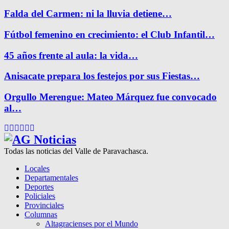
Falda del Carmen: ni la lluvia detiene…
Fútbol femenino en crecimiento: el Club Infantil…
45 años frente al aula: la vida…
Anisacate prepara los festejos por sus Fiestas…
Orgullo Merengue: Mateo Márquez fue convocado
al…
Facebook
Twitter
Instagram
Pinterest
Google
Youtube
Todas las noticias del Valle de Paravachasca.
Locales
Departamentales
Deportes
Policiales
Provinciales
Columnas
Altagracienses por el Mundo