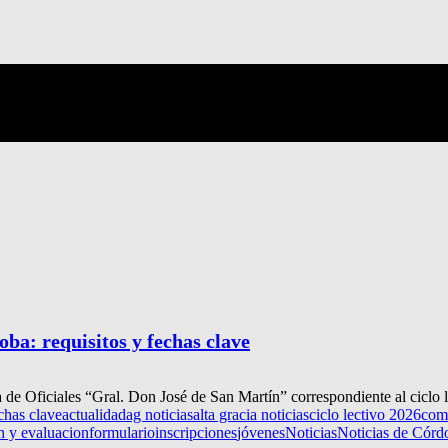
oba: requisitos y fechas clave
 de Oficiales “Gral. Don José de San Martín” correspondiente al ciclo l
echas clave
actualidad
ag noticias
alta gracia noticias
ciclo lectivo 2026
com
 y evaluacion
formulario
inscripciones
jóvenes
Noticias
Noticias de Córd