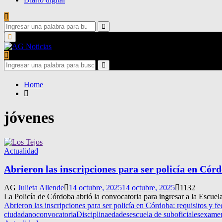
Search
for:
Search
Primary
Menu
Search
for:
Search
Home
jóvenes
Actualidad
Abrieron las inscripciones para ser policía en Córd
AG
Julieta Allende
14 octubre, 2025
14 octubre, 2025
1132
La Policía de Córdoba abrió la convocatoria para ingresar a la Escuela
Abrieron las inscripciones para ser policía en Córdoba: requisitos y f
ciudadano
convocatoria
Disciplina
edades
escuela de suboficiales
examen