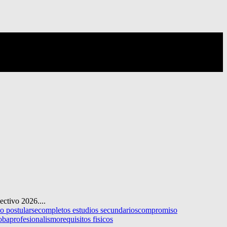
ectivo 2026....
o postularse
completos estudios secundarios
compromiso
oba
profesionalismo
requisitos fisicos