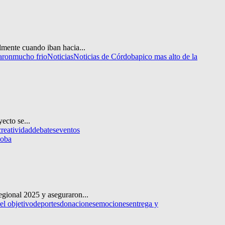
lmente cuando iban hacia...
aron
mucho frio
Noticias
Noticias de Córdoba
pico mas alto de la
ecto se...
creatividad
debates
eventos
doba
gional 2025 y aseguraron...
el objetivo
deportes
donaciones
emociones
entrega y