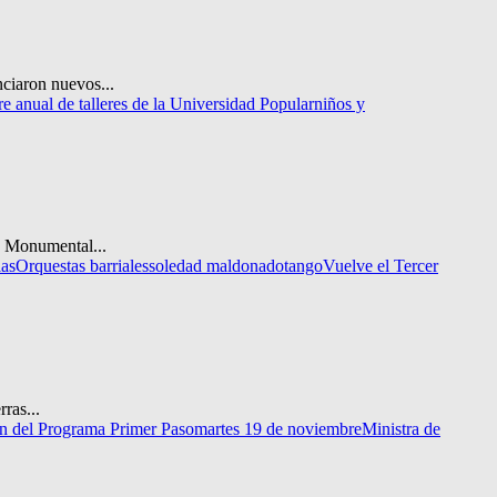
ciaron nuevos...
re anual de talleres de la Universidad Popular
niños y
o Monumental...
ias
Orquestas barriales
soledad maldonado
tango
Vuelve el Tercer
ras...
ón del Programa Primer Paso
martes 19 de noviembre
Ministra de