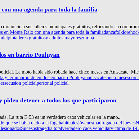
 con una agenda para toda la familia
io inicio a sus talleres municipales gratuitos, reforzando su compromis
es en Monte Ralo con una agenda para toda la familia
danza
folklore
hoc
nicipio
talleres gratuitos
y adultos mayores
zumba
os en barrio Pouluyan
olicial. La moto había sido robada hace cinco meses en Anisacate. Mien
 y terminaron detenidos en barrio Pouluyan
anisacate
cinco meses
comi
persecusion policial
personal policial
y piden detener a todos los que participaron
cada. La ruta E-53 es un verdadero caos vehicular en la mano...
do que se habia dado a la fuga
habituales
jóvenes
madrugada del jueves
N
 lesionados
Sucesos
tragedia total
verdadero caos vehicular
victima de 19