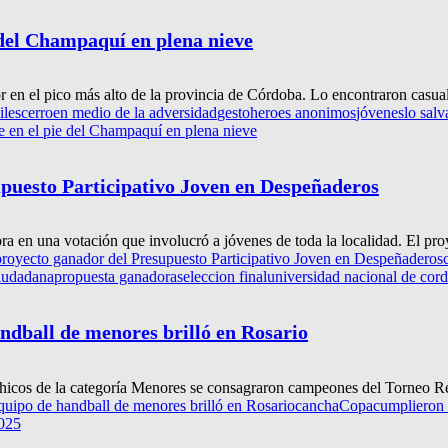
 del Champaquí en plena nieve
 en el pico más alto de la provincia de Córdoba. Lo encontraron casua
iles
cerro
en medio de la adversidad
gesto
heroes anonimos
jóvenes
lo salv
 en el pie del Champaquí en plena nieve
upuesto Participativo Joven en Despeñaderos
 en una votación que involucró a jóvenes de toda la localidad. El proy
proyecto ganador del Presupuesto Participativo Joven en Despeñaderos
ciudadana
propuesta ganadora
seleccion final
universidad nacional de cor
ndball de menores brilló en Rosario
chicos de la categoría Menores se consagraron campeones del Torneo Re
uipo de handball de menores brilló en Rosario
cancha
Copa
cumplieron 
2025