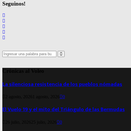
de
Seguinos!
entradas
Search
for:
Search
Crónicas al Voleo
La silenciosa resistencia de los pueblos nómadas
2 agosto, 2026
1 agosto, 2026
0
El Vuelo 19 y el mito del Triángulo de las Bermudas
26 julio, 2026
25 julio, 2026
0