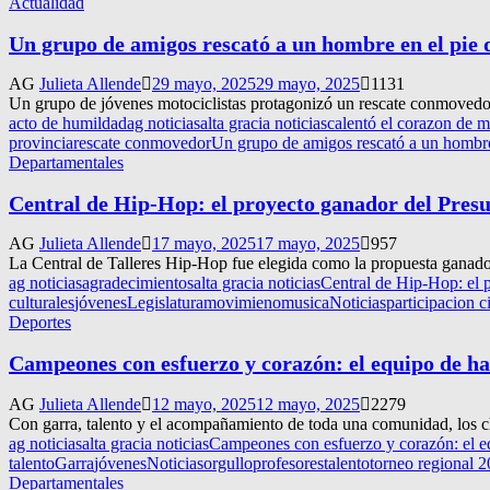
Actualidad
Un grupo de amigos rescató a un hombre en el pie
AG
Julieta Allende
29 mayo, 2025
29 mayo, 2025
1131
Un grupo de jóvenes motociclistas protagonizó un rescate conmovedor
acto de humildad
ag noticias
alta gracia noticias
calentó el corazon de m
provincia
rescate conmovedor
Un grupo de amigos rescató a un hombre
Departamentales
Central de Hip-Hop: el proyecto ganador del Pres
AG
Julieta Allende
17 mayo, 2025
17 mayo, 2025
957
La Central de Talleres Hip-Hop fue elegida como la propuesta ganadora
ag noticias
agradecimientos
alta gracia noticias
Central de Hip-Hop: el 
culturales
jóvenes
Legislatura
movimieno
musica
Noticias
participacion 
Deportes
Campeones con esfuerzo y corazón: el equipo de ha
AG
Julieta Allende
12 mayo, 2025
12 mayo, 2025
2279
Con garra, talento y el acompañamiento de toda una comunidad, los 
ag noticias
alta gracia noticias
Campeones con esfuerzo y corazón: el eq
talento
Garra
jóvenes
Noticias
orgullo
profesores
talento
torneo regional 
Departamentales