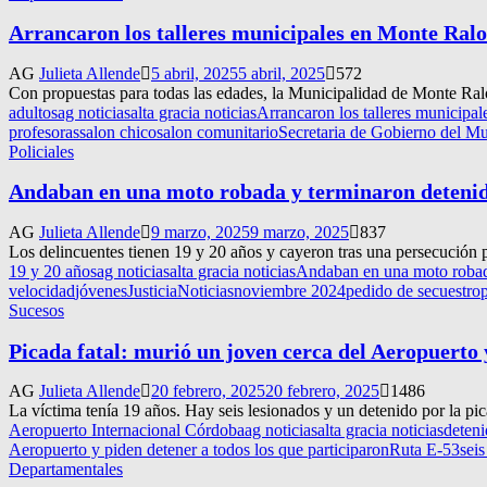
Arrancaron los talleres municipales en Monte Ralo
AG
Julieta Allende
5 abril, 2025
5 abril, 2025
572
Con propuestas para todas las edades, la Municipalidad de Monte Ralo d
adultos
ag noticias
alta gracia noticias
Arrancaron los talleres municipal
profesoras
salon chico
salon comunitario
Secretaria de Gobierno del Mu
Policiales
Andaban en una moto robada y terminaron detenid
AG
Julieta Allende
9 marzo, 2025
9 marzo, 2025
837
Los delincuentes tienen 19 y 20 años y cayeron tras una persecución p
19 y 20 años
ag noticias
alta gracia noticias
Andaban en una moto robada
velocidad
jóvenes
Justicia
Noticias
noviembre 2024
pedido de secuestro
Sucesos
Picada fatal: murió un joven cerca del Aeropuerto 
AG
Julieta Allende
20 febrero, 2025
20 febrero, 2025
1486
La víctima tenía 19 años. Hay seis lesionados y un detenido por la pi
Aeropuerto Internacional Córdoba
ag noticias
alta gracia noticias
deteni
Aeropuerto y piden detener a todos los que participaron
Ruta E-53
seis
Departamentales