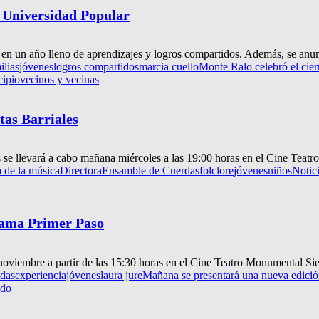
la Universidad Popular
 en un año lleno de aprendizajes y logros compartidos. Además, se anun
ilias
jóvenes
logros compartidos
marcia cuello
Monte Ralo celebró el cier
cipio
vecinos y vecinas
tas Barriales
se llevará a cabo mañana miércoles a las 19:00 horas en el Cine Teatr
a de la música
Directora
Ensamble de Cuerdas
folclore
jóvenes
niños
Notic
rama Primer Paso
oviembre a partir de las 15:30 horas en el Cine Teatro Monumental Sier
das
experiencia
jóvenes
laura jure
Mañana se presentará una nueva edici
ado