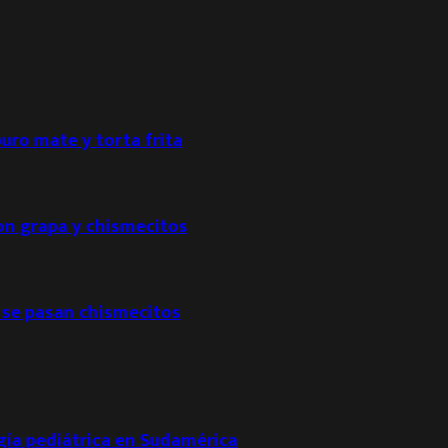
puro mate y torta frita
con grapa y chismecitos
 se pasan chismecitos
ogía pediátrica en Sudamérica