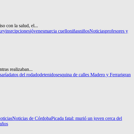
o con la salud, el...
key
insrcipciones
jóvenes
marcia cuello
niñas
niños
Noticias
profesores y
tras realizaban...
saría
datos del rodado
detenidos
esquina de calles Madero y Ferrari
gran
oticias
Noticias de Córdoba
Picada fatal: murió un joven cerca del
 años