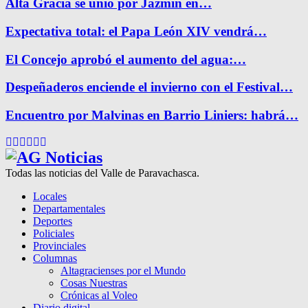
Alta Gracia se unió por Jazmín en…
Expectativa total: el Papa León XIV vendrá…
El Concejo aprobó el aumento del agua:…
Despeñaderos enciende el invierno con el Festival…
Encuentro por Malvinas en Barrio Liniers: habrá…
Facebook
Twitter
Instagram
Pinterest
Google
Youtube
Todas las noticias del Valle de Paravachasca.
Locales
Departamentales
Deportes
Policiales
Provinciales
Columnas
Altagracienses por el Mundo
Cosas Nuestras
Crónicas al Voleo
Diario digital