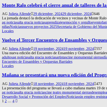
Monte Ralo celebró el cierre anual de talleres de 
AG
Julieta Allende
29 diciembre, 2024
29 diciembre, 2024
646
La jornada destacó la dedicación de vecinos y vecinas de Monte Ralo
ag noticias
alta gracia noticias
aprendizajes
emoción y orgullo
evento
fam
niñas
Noticias
nuevos proyectos 2025
Secretaria de Gobierno del Muni
Locales
Vuelve el Tercer Encuentro de Ensambles y Orques
AG
Julieta Allende
19 noviembre, 2024
19 noviembre, 2024
557
Una nueva edición del Encuentro de Ensambles y Orquestas Barriales 
adultos
ag noticias
alta gracia noticias
artistas
cine monumental sierras
dí
Encuentro de Ensambles y Orquestas Barriales
Locales
Mañana se presentará una nueva edición del Prog
AG
Julieta Allende
18 noviembre, 2024
18 noviembre, 2024
473
La presentación del programa se llevará a cabo mañana martes 19 de n
ag noticias
alta gracia noticias
cine teatro monumental sierras
desemplea
Desarrollo Social y Promoción del Empleo
Noticias
sin empleo registr
Navegación
1
2
…
4