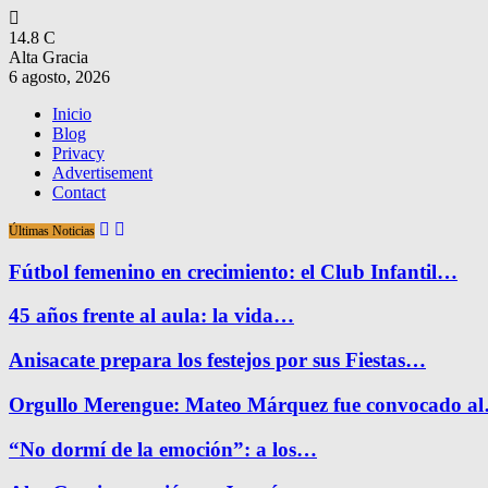
14.8
C
Alta Gracia
6 agosto, 2026
Inicio
Blog
Privacy
Advertisement
Contact
Últimas Noticias
Fútbol femenino en crecimiento: el Club Infantil…
45 años frente al aula: la vida…
Anisacate prepara los festejos por sus Fiestas…
Orgullo Merengue: Mateo Márquez fue convocado a
“No dormí de la emoción”: a los…