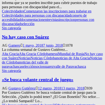
informa que ya se pueden inscribir para cubrir puestos de trabajo
para personas con discapacidad para el...
Colectividades
Comenzaron las inscripciones para trabajar en
Colectividades para personas con discapacidad
consejo de
accesibilidad
documentacion
entrevistas
inscripcion
personas con
discapacidad
selección
Sin categoría
No hay caso con Suárez
AG
Gamero
1 mayo, 2018
7 junio, 2018
1078
La columna semanal de Gustavo Gutiérrez...
Alta Gracia
Alta Gracia Córdoba
messi
Mundial de Rusia
No hay caso
con Suárez
Noticias
Noticias Córdoba
noticias de Alta Gracia
Noticias
de Córdoba
noticias del valle de
paravachasca
selección
socios
suarez
valle de Paravachasca
Sin categoría
«Se busca volante central de juego»
AG
Gustavo Gutiérrez
12 marzo, 2018
13 marzo, 2018
939
Por Gustavo Gutiérrez Se busca volante central de juego para la
Selección. ¿Quién lo podrá tener? ¿El Gran Bonetón? No señor…
¿Lo tendrá Sampaoli? Lo...