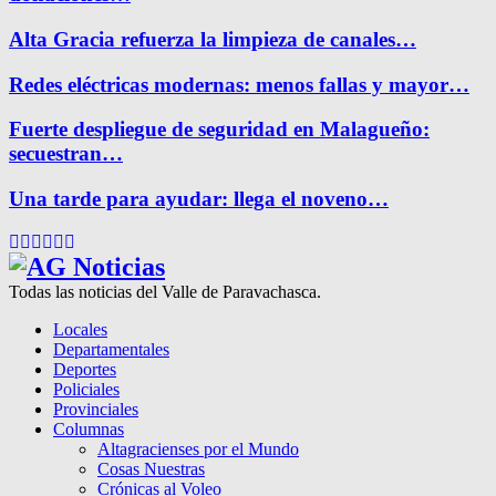
Alta Gracia refuerza la limpieza de canales…
Redes eléctricas modernas: menos fallas y mayor…
Fuerte despliegue de seguridad en Malagueño:
secuestran…
Una tarde para ayudar: llega el noveno…
Facebook
Twitter
Instagram
Pinterest
Google
Youtube
Todas las noticias del Valle de Paravachasca.
Locales
Departamentales
Deportes
Policiales
Provinciales
Columnas
Altagracienses por el Mundo
Cosas Nuestras
Crónicas al Voleo