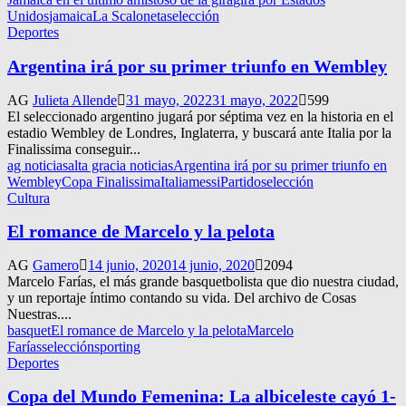
Unidos
jamaica
La Scaloneta
selección
Deportes
Argentina irá por su primer triunfo en Wembley
AG
Julieta Allende
31 mayo, 2022
31 mayo, 2022
599
El seleccionado argentino jugará por séptima vez en la historia en el
estadio Wembley de Londres, Inglaterra, y buscará ante Italia por la
Finalissima conseguir...
ag noticias
alta gracia noticias
Argentina irá por su primer triunfo en
Wembley
Copa Finalissima
Italia
messi
Partido
selección
Cultura
El romance de Marcelo y la pelota
AG
Gamero
14 junio, 2020
14 junio, 2020
2094
Marcelo Farías, el más grande basquetbolista que dio nuestra ciudad,
y un reportaje íntimo contando su vida. Del archivo de Cosas
Nuestras....
basquet
El romance de Marcelo y la pelota
Marcelo
Farías
selección
sporting
Deportes
Copa del Mundo Femenina: La albiceleste cayó 1-