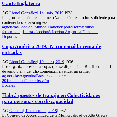
0 ante Inglaterra
AG
Lionel González
14 junio, 2019
928
La gran actuación de la arquera Vanina Correa no fue suficiente para
contener la ofensiva inglesa....
agnoticias
Copa del Mundo Francia
deporte
Derrota
futbol
femenino
inglaterra
selección
Selección Argentina Femenina
Deportes
Copa América 2019: Ya comenzó la venta de
entradas
AG
Lionel González
10 enero, 2019
996
Los organizadores de la copa, que se disputará en Brasil, entre el 14
de junio y el 7 de julio comienzan a vender un primer...
ag noticias
Argentina
Brasil
copa america
2019
entradas
fútbol
selección
Locales
Habrá puestos de trabajo en Colectividades
para personas con discapacidad
AG
Gamero
11 diciembre, 2018
932
El Consejo de Accesibilidad de la Municipalidad de Alta Gracia