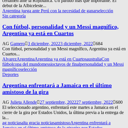
certamen ante la Rojiblanca. Un partido más que importante. El
debut de la Albiceleste...
Argentina juega ante Perú con la necesidad de ganar
selección
Sin categoría
Con fútbol, personalidad y un Messi magnífico,
Argentina ya está en Cuartos
AG
Gamero
3 diciembre, 2022
3 diciembre, 2022
684
Con fútbol, personalidad y un Messi magnífico, Argentina ya está en
Cuartos...
Alvarez
Argentina
Argentina ya está en Cuartos
australia
Con
fútbol
copa del mundo
messi
octavos de final
personalidad y un Messi
magnífico
selección
Deportes
Argentina enfrentará a Jamaica en el último
amistoso de la gira
AG
Julieta Allende
27 septiembre, 2022
27 septiembre, 2022
600
El seleccionado argentino, enfrentará este martes a Jamaica en el
cierre de la gira por Estados Unidos, la última previa a la entrega de
la...
ag noticias
alta gracia noticias
amistoso
Argentina enfrentará a
Jamaica en el último amistoso de la gira
gira por Estados