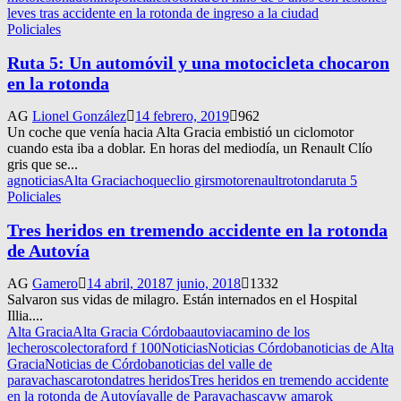
leves tras accidente en la rotonda de ingreso a la ciudad
Policiales
Ruta 5: Un automóvil y una motocicleta chocaron
en la rotonda
AG
Lionel González
14 febrero, 2019
962
Un coche que venía hacia Alta Gracia embistió un ciclomotor
cuando esta iba a doblar. En horas del mediodía, un Renault Clío
gris que se...
agnoticias
Alta Gracia
choque
clio girs
moto
renault
rotonda
ruta 5
Policiales
Tres heridos en tremendo accidente en la rotonda
de Autovía
AG
Gamero
14 abril, 2018
7 junio, 2018
1332
Salvaron sus vidas de milagro. Están internados en el Hospital
Illia....
Alta Gracia
Alta Gracia Córdoba
autovia
camino de los
lecheros
colectora
ford f 100
Noticias
Noticias Córdoba
noticias de Alta
Gracia
Noticias de Córdoba
noticias del valle de
paravachasca
rotonda
tres heridos
Tres heridos en tremendo accidente
en la rotonda de Autovía
valle de Paravachasca
vw amarok