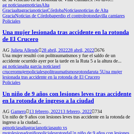
ag noticias
agnoticias
Alta
Gracia
altagracianoticias
Córdoba
Noticias
noticias de Alta
Gracia
Noticias de Córdoba
perdio el control
rotonda
villa camiares
Policiales
Una mujer lesionada tras accidente en la rotonda
de El Crucero
AG
Julieta Allende
28 abril, 2022
28 abril, 2022
676
Una mujer resultó con politraumatismos y fue el saldo de un
accidente ocurrido ayer por la tarde en la Ruta 5 a la altura de...
ag noticias
alta garcia noticias
el
crucero
mujer
policiales
politraumatismos
rotonda
ruta 5
Una mujer
lesionada tras accidente en la rotonda de El Crucero
Policiales
Un niño de 9 años con lesiones leves tras accidente
en la rotonda de ingreso a la ciudad
AG
Gamero
13 febrero, 2022
13 febrero, 2022
734
Un niño de 9 años con lesiones leves tras accidente en la rotonda de
ingreso a la ciudad...
agnoticias
altagracianoticias
auto vs
moto
lesionado
niño
policiales
rotonda
Un niño de 9 años con lesiones