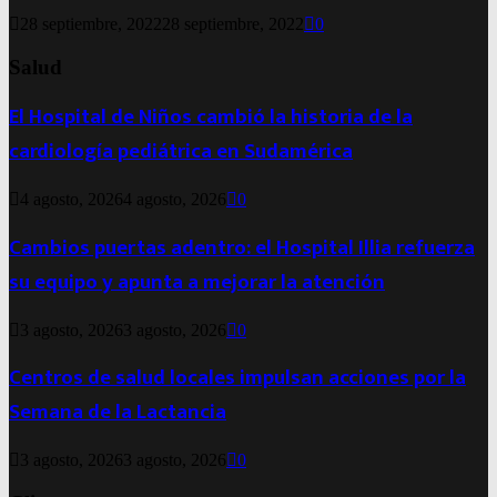
28 septiembre, 2022
28 septiembre, 2022
0
Salud
El Hospital de Niños cambió la historia de la
cardiología pediátrica en Sudamérica
4 agosto, 2026
4 agosto, 2026
0
Cambios puertas adentro: el Hospital Illia refuerza
su equipo y apunta a mejorar la atención
3 agosto, 2026
3 agosto, 2026
0
Centros de salud locales impulsan acciones por la
Semana de la Lactancia
3 agosto, 2026
3 agosto, 2026
0