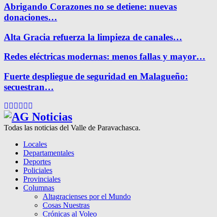
Abrigando Corazones no se detiene: nuevas
donaciones…
Alta Gracia refuerza la limpieza de canales…
Redes eléctricas modernas: menos fallas y mayor…
Fuerte despliegue de seguridad en Malagueño:
secuestran…
Facebook
Twitter
Instagram
Pinterest
Google
Youtube
Todas las noticias del Valle de Paravachasca.
Locales
Departamentales
Deportes
Policiales
Provinciales
Columnas
Altagracienses por el Mundo
Cosas Nuestras
Crónicas al Voleo