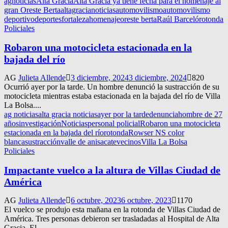
agnoticias
Alta Gracia
Alta Gracia ya tiene fecha para el homenaje al
gran Oreste Berta
altagracianoticias
automovilismo
automovilismo
deportivo
deportes
fortaleza
homenaje
oreste berta
Raúl Barceló
rotonda
Policiales
Robaron una motocicleta estacionada en la
bajada del río
AG
Julieta Allende
3 diciembre, 2024
3 diciembre, 2024
820
Ocurrió ayer por la tarde. Un hombre denunció la sustracción de su
motocicleta mientras estaba estacionada en la bajada del río de Villa
La Bolsa....
ag noticias
alta gracia noticias
ayer por la tarde
denuncia
hombre de 27
años
investigación
Noticias
personal policial
Robaron una motocicleta
estacionada en la bajada del río
rotonda
Rowser NS color
blanca
sustracción
valle de anisacate
vecinos
Villa La Bolsa
Policiales
Impactante vuelco a la altura de Villas Ciudad de
América
AG
Julieta Allende
6 octubre, 2023
6 octubre, 2023
1170
El vuelco se produjo esta mañana en la rotonda de Villas Ciudad de
América. Tres personas debieron ser trasladadas al Hospital de Alta
Gracia. El...