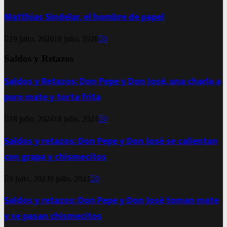
Matthias Sindelar, el hombre de papel
19 julio, 2026
18 julio, 2026
0
Saldos y Retazos
Saldos y Retazos: Don Pepe y Don José, una charla a
puro mate y torta frita
18 julio, 2024
18 julio, 2024
0
Saldos y retazos: Don Pepe y Don José se calientan
con grapa y chismecitos
9 julio, 2023
9 julio, 2023
0
Saldos y retazos: Don Pepe y Don José toman mate
y se pasan chismecitos