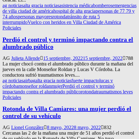
ag noticias
alta gracia noticias
asistencia médica
bomberos
emergencias
de villa ciudad de américa
hospital de alta gracia
personas de 77 79 y
74 años
personas mayores
rotonda
tránsito de ruta 5
interrumpido
Vuelco con heridos en Villa Ciudad de América
Policiales
Perdió el control y terminó impactando contra el
alumbrado público
AG
Julieta Allende
15 septiembre, 2022
15 septiembre, 2022
788
La mujer chocó contra el alumbrado público durante la mañana del
jueves en la calle Monseñor Roldan y Lucas V Córdoba. La
conductora sufrió traumatismos leves....
ag noticias
airbag
alta gracia noticias
fuerte impacto
lucas v
córdoba
monseñor roldan
mujer
Perdió el control y terminó
impactando contra el alumbrado público
rotonda
traumatismos leves
Policiales
Rotonda de Villa Camiares: una mujer perdió el
control de su vehículo
AG
Lionel González
8 mayo, 2022
8 mayo, 2022
832
Cercanas las 2 de la mañana una mujer de 51 años perdió el control
de su vehículo en la Rotonda de Villa Camiares. No tuvo...