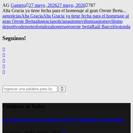
AG
Gamero
27 mayo, 2026
27 mayo, 2026
787
Alta Gracia ya tiene fecha para el homenaje al gran Oreste Berta...
agnoticias
Alta Gracia
Alta Gracia ya tiene fecha para el homenaje al
gran Oreste Berta
altagracianoticias
automovilismo
automovilismo
deportivo
deportes
fortaleza
homenaje
oreste berta
Raúl Barceló
rotonda
Seguinos!
Search
for:
Search
Crónicas al Voleo
La silenciosa resistencia de los pueblos nómadas
2 agosto, 2026
1 agosto, 2026
0