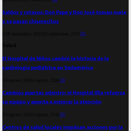
Saldos y retazos: Don Pepe y Don José toman mate
y se pasan chismecitos
28 septiembre, 2022
28 septiembre, 2022
0
Salud
El Hospital de Niños cambió la historia de la
cardiología pediátrica en Sudamérica
4 agosto, 2026
4 agosto, 2026
0
Cambios puertas adentro: el Hospital Illia refuerza
su equipo y apunta a mejorar la atención
3 agosto, 2026
3 agosto, 2026
0
Centros de salud locales impulsan acciones por la