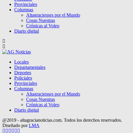
Provinciales
Columnas
Altagracienses por el Mundo
Cosas Nuestras
Crónicas al Voleo
Diario digital
Locales
Departamentales
Deportes
Policiales
Provinciales
Columnas
Altagracienses por el Mundo
Cosas Nuestras
Crónicas al Voleo
Diario digital
@2019 - altagracianoticias.com. Todos los derechos reservados.
Diseñado por
LMA
Facebook
Twitter
Instagram
Pinterest
Google
Youtube