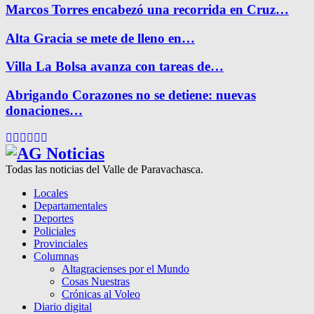
Marcos Torres encabezó una recorrida en Cruz…
Alta Gracia se mete de lleno en…
Villa La Bolsa avanza con tareas de…
Abrigando Corazones no se detiene: nuevas
donaciones…
Facebook
Twitter
Instagram
Pinterest
Google
Youtube
Todas las noticias del Valle de Paravachasca.
Locales
Departamentales
Deportes
Policiales
Provinciales
Columnas
Altagracienses por el Mundo
Cosas Nuestras
Crónicas al Voleo
Diario digital