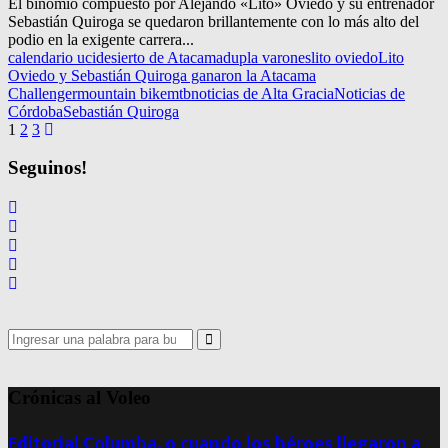
El binomio compuesto por Alejando «Lito» Oviedo y su entrenador
Sebastián Quiroga se quedaron brillantemente con lo más alto del
podio en la exigente carrera...
calendario uci
desierto de Atacama
dupla varones
lito oviedo
Lito
Oviedo y Sebastián Quiroga ganaron la Atacama
Challenger
mountain bike
mtb
noticias de Alta Gracia
Noticias de
Córdoba
Sebastián Quiroga
Navegación
1
2
3
de
Seguinos!
entradas
Search
for:
Search
Crónicas al Voleo
Editorial Columba, o cuando los héroes llegaron a