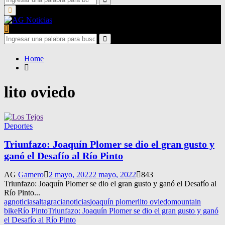
for:
Search
Primary
Menu
Search
for:
Search
Home
lito oviedo
Deportes
Triunfazo: Joaquín Plomer se dio el gran gusto y
ganó el Desafío al Río Pinto
AG
Gamero
2 mayo, 2022
2 mayo, 2022
843
Triunfazo: Joaquín Plomer se dio el gran gusto y ganó el Desafío al
Río Pinto...
agnoticias
altagracianoticias
joaquín plomer
lito oviedo
mountain
bike
Río Pinto
Triunfazo: Joaquín Plomer se dio el gran gusto y ganó
el Desafío al Río Pinto