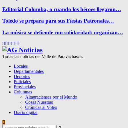
Editorial Columba, o cuando los héroes llegaron…
Toledo se prepara para sus Fiestas Patronales…
La música se defiende con solidaridad: organizan…
Facebook
Twitter
Instagram
Pinterest
Google
Youtube
Todas las noticias del Valle de Paravachasca.
Locales
Departamentales
Deportes
Policiales
Provinciales
Columnas
Altagracienses por el Mundo
Cosas Nuestras
Crónicas al Voleo
Diario digital
Search