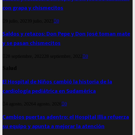
con grapa y chismecitos
9 julio, 2023
9 julio, 2023
0
Saldos y retazos: Don Pepe y Don José toman mate
y se pasan chismecitos
28 septiembre, 2022
28 septiembre, 2022
0
Salud
El Hospital de Niños cambió la historia de la
cardiología pediátrica en Sudamérica
4 agosto, 2026
4 agosto, 2026
0
Cambios puertas adentro: el Hospital Illia refuerza
su equipo y apunta a mejorar la atención