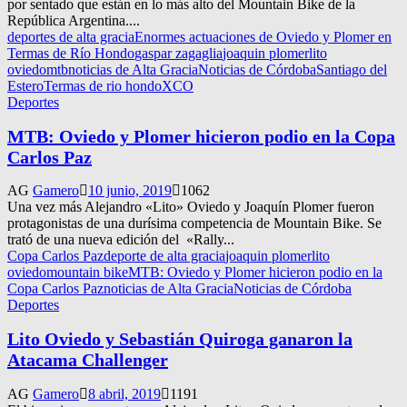
por sentado que están en lo más alto del Mountain Bike de la
República Argentina....
deportes de alta gracia
Enormes actuaciones de Oviedo y Plomer en
Termas de Río Hondo
gaspar zagaglia
joaquin plomer
lito
oviedo
mtb
noticias de Alta Gracia
Noticias de Córdoba
Santiago del
Estero
Termas de rio hondo
XCO
Deportes
MTB: Oviedo y Plomer hicieron podio en la Copa
Carlos Paz
AG
Gamero
10 junio, 2019
1062
Una vez más Alejandro «Lito» Oviedo y Joaquín Plomer fueron
protagonistas de una durísima competencia de Mountain Bike. Se
trató de una nueva edición del «Rally...
Copa Carlos Paz
deporte de alta gracia
joaquin plomer
lito
oviedo
mountain bike
MTB: Oviedo y Plomer hicieron podio en la
Copa Carlos Paz
noticias de Alta Gracia
Noticias de Córdoba
Deportes
Lito Oviedo y Sebastián Quiroga ganaron la
Atacama Challenger
AG
Gamero
8 abril, 2019
1191