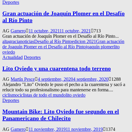
Deportes
Gran actuación de Joaquín Plomer en el Desafío
al Río Pinto
AG
Gamero
11 octubre, 2021
11 octubre, 2021
713
Gran actuación de Joaquín Plomer en el Desafío al Río Pinto...
altagracianoticias
Desafío al Río Pinto
edicion 2021
Gran actuación
de Joaquín Plomer en el Desafío al Río Pinto
joaquín plomer
lito
oviedo
Actualidad
Deportes
Lito Oviedo y una cuarentena todo terreno
AG
Martín Pesce
4 septiembre, 2020
4 septiembre, 2020
1288
Alejandro "Lito" Oviedo le puso el pecho a la cuarentena y sacó a
relucir todo su profesionalismo para mantenerse en forma....
ciclismo
ciclistas de todo el mundo
lito oviedo
Deportes
Mountain Bike: Lito Oviedo fue segundo en el
Panamericano de Chilecito
AG
Gamero
11 noviembre, 2019
11 noviembre, 2019
1374