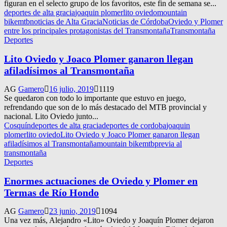
figuran en el selecto grupo de los favoritos, este fin de semana se...
deportes de alta gracia
joaquin plomer
lito oviedo
mountain
bike
mtb
noticias de Alta Gracia
Noticias de Córdoba
Oviedo y Plomer
entre los principales protagonistas del Transmontaña
Transmontaña
Deportes
Lito Oviedo y Joaco Plomer ganaron llegan
afiladísimos al Transmontaña
AG
Gamero
16 julio, 2019
1119
Se quedaron con todo lo importante que estuvo en juego,
refrendando que son de lo más destacado del MTB provincial y
nacional. Lito Oviedo junto...
Cosquín
deportes de alta gracia
deportes de cordoba
joaquin
plomer
lito oviedo
Lito Oviedo y Joaco Plomer ganaron llegan
afiladísimos al Transmontaña
mountain bike
mtb
previa al
transmontaña
Deportes
Enormes actuaciones de Oviedo y Plomer en
Termas de Río Hondo
AG
Gamero
23 junio, 2019
1094
Una vez más, Alejandro «Lito» Oviedo y Joaquín Plomer dejaron