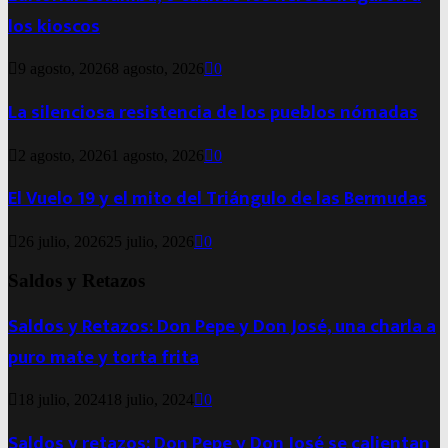
los kioscos
9 agosto, 2026
8 agosto, 2026
0
La silenciosa resistencia de los pueblos nómadas
2 agosto, 2026
1 agosto, 2026
0
El Vuelo 19 y el mito del Triángulo de las Bermudas
26 julio, 2026
25 julio, 2026
0
Saldos y Retazos
Saldos y Retazos: Don Pepe y Don José, una charla a
puro mate y torta frita
18 julio, 2024
18 julio, 2024
0
Saldos y retazos: Don Pepe y Don José se calientan