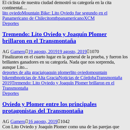
El ciclista de nuestra ciudad demostró su categoría en la cita
continental....
lito oviedo
Mountain Bike: Lito Oviedo fue segundo en el
Panamericano de Chilecito
mtb
panamericano
XCM
Deportes
Tremendo: Lito Oviedo y Joaquín Plomer
brillaron en el Transmontaña
AG
Gamero
19 agosto, 2019
19 agosto, 2019
1070
Finalizaron en el cuarto lugar en la general de la prueba, y fueron los
brillantes ganadores en su categoría. Nada que nos sorprenda,
aunque Lito...
deportes de alta gracia
joaquin plomer
lito oviedo
mountain
bike
mtb
noticias de Alta Gracia
Noticias de Córdoba
Transmontaña
2019
Tremendo: Lito Oviedo y Joaquín Plomer brillaron en el
Transmontaña
Deportes
Oviedo y Plomer entre los principales
protagonistas del Transmontaña
AG
Gamero
16 agosto, 2019
1042
Con Lito Oviedo y Joaquín Plomer como una de las parejas que