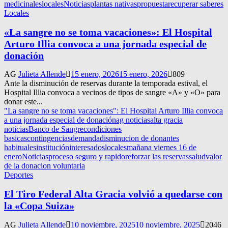
medicinales
locales
Noticias
plantas nativas
propuesta
recuperar saberes
Locales
«La sangre no se toma vacaciones»: El Hospital
Arturo Illia convoca a una jornada especial de
donación
AG
Julieta Allende
15 enero, 2026
15 enero, 2026
809
Ante la disminución de reservas durante la temporada estival, el
Hospital Illia convoca a vecinos de tipos de sangre «A» y «O» para
donar este...
"La sangre no se toma vacaciones": El Hospital Arturo Illia convoca
a una jornada especial de donación
ag noticias
alta gracia
noticias
Banco de Sangre
condiciones
basicas
contingencias
demanda
disminucion de donantes
habituales
institución
interesados
locales
mañana viernes 16 de
enero
Noticias
proceso seguro y rapido
reforzar las reservas
salud
valor
de la donacion voluntaria
Deportes
El Tiro Federal Alta Gracia volvió a quedarse con
la «Copa Suiza»
AG
Julieta Allende
10 noviembre, 2025
10 noviembre, 2025
2046