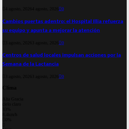
4 agosto, 2026
4 agosto, 2026
0
Cambios puertas adentro: el Hospital Illia refuerza
su equipo y apunta a mejorar la atención
3 agosto, 2026
3 agosto, 2026
0
Centros de salud locales impulsan acciones por la
Semana de la Lactancia
3 agosto, 2026
3 agosto, 2026
0
Clima
Alta Gracia
cielo claro
33%
8.4km/h
0%