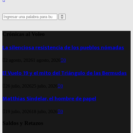
Search
for:
Search
Crónicas al Voleo
La silenciosa resistencia de los pueblos nómadas
2 agosto, 2026
1 agosto, 2026
0
El Vuelo 19 y el mito del Triángulo de las Bermudas
26 julio, 2026
25 julio, 2026
0
Matthias Sindelar, el hombre de papel
19 julio, 2026
18 julio, 2026
0
Saldos y Retazos