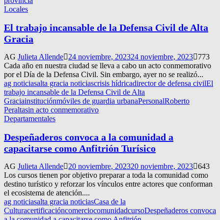
provincia
Locales
El trabajo incansable de la Defensa Civil de Alta
Gracia
AG
Julieta Allende
24 noviembre, 2023
24 noviembre, 2023
773
Cada año en nuestra ciudad se lleva a cabo un acto conmemorativo
por el Día de la Defensa Civil. Sin embargo, ayer no se realizó...
ag noticias
alta gracia noticias
crisis hídrica
director de defensa civil
El
trabajo incansable de la Defensa Civil de Alta
Gracia
institución
móviles de guardia urbana
Personal
Roberto
Peralta
sin acto conmemorativo
Departamentales
Despeñaderos convoca a la comunidad a
capacitarse como Anfitrión Turísico
AG
Julieta Allende
20 noviembre, 2023
20 noviembre, 2023
643
Los cursos tienen por objetivo preparar a toda la comunidad como
destino turístico y reforzar los vínculos entre actores que conforman
el ecosistema de atención....
ag noticias
alta gracia noticias
Casa de la
Cultura
certificación
comercio
comunidad
curso
Despeñaderos convoca
a la comunidad a capacitarse como Anfitrión