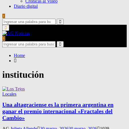
Crónicas al Voleo
Diario digital
Search
for:
Search
Primary
Menu
Search
for:
Search
Home
institución
Locales
Una altagraciense es la primera argentina en
ganar el premio internacional «Fractales del
Cambio»
AG
Julieta Allende
30 marzo, 2026
30 marzo, 2026
1039