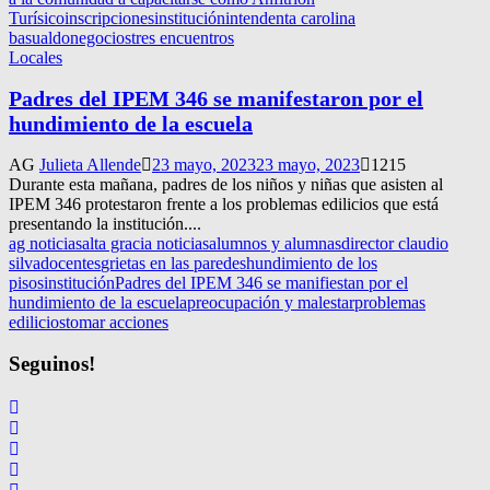
Turísico
inscripciones
institución
intendenta carolina
basualdo
negocios
tres encuentros
Locales
Padres del IPEM 346 se manifestaron por el
hundimiento de la escuela
AG
Julieta Allende
23 mayo, 2023
23 mayo, 2023
1215
Durante esta mañana, padres de los niños y niñas que asisten al
IPEM 346 protestaron frente a los problemas edilicios que está
presentando la institución....
ag noticias
alta gracia noticias
alumnos y alumnas
director claudio
silva
docentes
grietas en las paredes
hundimiento de los
pisos
institución
Padres del IPEM 346 se manifiestan por el
hundimiento de la escuela
preocupación y malestar
problemas
edilicios
tomar acciones
Seguinos!