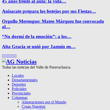
45 años frente al aula: la vida…
Anisacate prepara los festejos por sus Fiestas…
Orgullo Merengue: Mateo Márquez fue convocado
al…
“No dormí de la emoción”: a los…
Alta Gracia se unió por Jazmín en…
Facebook
Twitter
Instagram
Pinterest
Google
Youtube
Todas las noticias del Valle de Paravachasca.
Locales
Departamentales
Deportes
Policiales
Provinciales
Columnas
Altagracienses por el Mundo
Cosas Nuestras