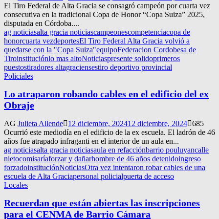
El Tiro Federal de Alta Gracia se consagró campeón por cuarta vez
consecutiva en la tradicional Copa de Honor “Copa Suiza” 2025,
disputada en Córdoba....
ag noticias
alta gracia noticias
campeones
competencia
copa de
honor
cuarta vez
deportes
El Tiro Federal Alta Gracia volvió a
quedarse con la "Copa Suiza"
equipo
Federacion Cordobesa de
Tiro
institución
lo mas alto
Noticias
presente solido
primeros
puestos
tiradores altagracienses
tiro deportivo provincial
Policiales
Lo atraparon robando cables en el edificio del ex
Obraje
AG
Julieta Allende
12 diciembre, 2024
12 diciembre, 2024
685
Ocurrió este mediodía en el edificio de la ex escuela. El ladrón de 46
años fue atrapado infraganti en el interior de un aula en...
ag noticias
alta gracia noticias
aula en refacción
barrio pouluyan
calle
nieto
comisaría
forzar y dañar
hombre de 46 años detenido
ingreso
forzado
institución
Noticias
Otra vez intentaron robar cables de una
escuela de Alta Gracia
personal policial
puerta de acceso
Locales
Recuerdan que están abiertas las inscripciones
para el CENMA de Barrio Cámara