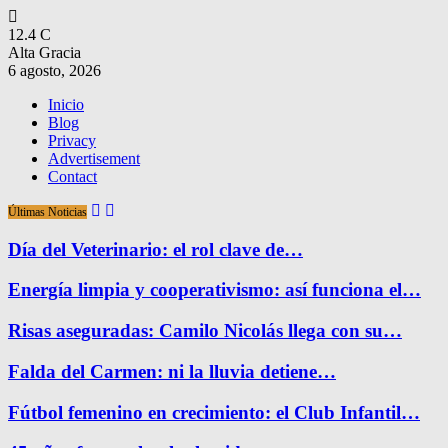
12.4
C
Alta Gracia
6 agosto, 2026
Inicio
Blog
Privacy
Advertisement
Contact
Últimas Noticias
Día del Veterinario: el rol clave de…
Energía limpia y cooperativismo: así funciona el…
Risas aseguradas: Camilo Nicolás llega con su…
Falda del Carmen: ni la lluvia detiene…
Fútbol femenino en crecimiento: el Club Infantil…