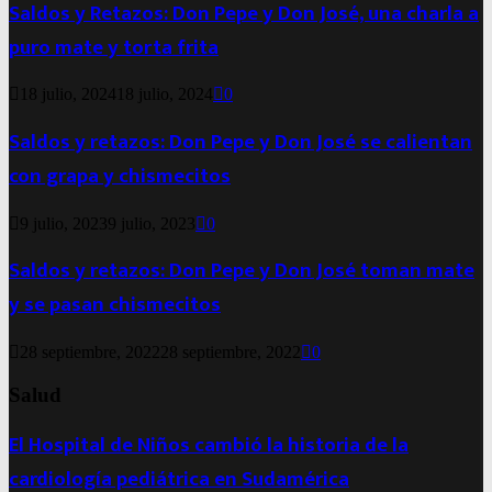
Saldos y Retazos: Don Pepe y Don José, una charla a
puro mate y torta frita
18 julio, 2024
18 julio, 2024
0
Saldos y retazos: Don Pepe y Don José se calientan
con grapa y chismecitos
9 julio, 2023
9 julio, 2023
0
Saldos y retazos: Don Pepe y Don José toman mate
y se pasan chismecitos
28 septiembre, 2022
28 septiembre, 2022
0
Salud
El Hospital de Niños cambió la historia de la
cardiología pediátrica en Sudamérica