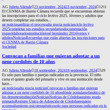
AG
Julieta Allende
23 noviembre, 2024
23 noviembre, 2024
1211
El CENMA de Barrio Cámara recuerda que se encuentran abiertas
las inscripciones para el ciclo lectivo 2025. Jóvenes y adultos que
deseen completar sus estudios...
ag noticias
agilizar el proceso
alta gracia noticias
ciclo lectivo
2025
completar sus estudios secundarios
documentación
requerida
horarios
institución
josé hernández 201
jóvenes y
adultos
Noticias
Recuerdan que están abiertas las inscripciones para
el CENMA de Barrio Cámara
Sociedad
Convocan a familias que quieran adoptar a un
nene cordobés de 10 años
AG
Julieta Allende
18 septiembre, 2024
18 septiembre, 2024
529
Es solo para familias o parejas radicadas en la provincia. El niño
cursa el quinto grado del primario y vive en una institución desde
hace...
ag noticias
alta gracia noticias
Convocan a familias que quieran
adoptar a un nene cordobés de 10 años
dónde postularse
fanático de
los deportes
institución
Noticias
Noticias de Córdoba
quinto grado
primario
Registro Único de Adopción de Córdoba
requiere
acompañamiento psicoterapéutico
solo para personas radicadas en la