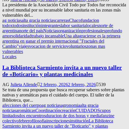
La presidenta de la Asociación Civil Todo por Todos fue reconocida
a nivel mundial por su incansable labor sanitaria en las zonas más
vulnerables del...
ag noticias
alta gracia noticias
carreras
Chaco
fundacion
todoxtodos
institución
integrantes
labor sanitaria
locales
norte de
argentina
norte del país
Noticias
organización
profesionales
profundo
amor
solidaridad
trabajo incansable
Una altagraciense es la primera
argentina en ganar el premio internacional "Fractales del
Cambio"
viajes
vocacion de servicio
voluntarios
zonas mas
vulnerables
Locales
La Biblioteca Sarmiento invita a un nuevo taller
de «Boticario» y plantas medicinales
AG
Julieta Allende
2 febrero, 2026
2 febrero, 2026
539
Se trata de una propuesta que busca recuperar saberes sobre plantas
nativas y aromáticas para el cuidado del cuerpo. El taller de la
Biblioteca, que...
afecciones del cuerpo
ag noticias
agronomia
alta gracia
noticias
aromáticas
Coordinación
creación
CUIDADOS
cupos
limitados
dos encuentros
duracion de dos horas y media
fanzine
colectivo
febrero
filosofia
inscripciones
institución
La Biblioteca
Sarmiento invita a un nuevo taller de "Boticario" y plantas