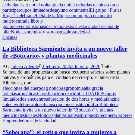
actividades
ag noticias
alta gracia noticias
charlas tecnicas
como
participar
cupos limitados
desayuno continental
El grupo "Furias
Rojas" celebran el Día de la Mujer con un gran encuentro
motero
entrada libre y
gratuita
evento
historias
inscripciones
locales
localidad vecina de
pilar
Noticias
premios y sorteos
regalos
sociedad
Locales
La Biblioteca Sarmiento invita a un nuevo taller
de «Boticario» y plantas medicinales
AG
Julieta Allende
2 febrero, 2026
2 febrero, 2026
540
Se trata de una propuesta que busca recuperar saberes sobre plantas
nativas y aromáticas para el cuidado del cuerpo. El taller de la
Biblioteca, que...
afecciones del cuerpo
ag noticias
agronomia
alta gracia
noticias
aromáticas
Coordinación
creación
CUIDADOS
cupos
limitados
dos encuentros
duracion de dos horas y media
fanzine
colectivo
febrero
filosofia
inscripciones
institución
La Biblioteca
Sarmiento invita a un nuevo taller de "Boticario" y plantas
medicinales
locales
Noticias
plantas nativas
propuesta
recuperar saberes
Emprendedores de la ciudad
“Soberana”: el retiro que invita a mujeres a