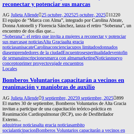
reconectar y potenciar sus marcas
AG
Julieta Allende
25 octubre, 2025
25 octubre, 2025
11220
El equipo de “Marca con Alma”, integrado por Carolina Abrate,
Donna Antonelli y Florencia Sánchez, lanza el retiro “Soberana”, un
encuentro de dos días que...
“Soberana”: el retiro que invita a mujeres a reconectar y potenciar
sus marcas
ag noticias
Alta Gracia
alta gracia
noticias
anisacate
Carolina
conciencia
cupos limitados
donna
dos
dias
emprendedores de la ciudad
Encuentros
esperitualidad
evento
fin
de semana
inscripciones
marca con alma
marketing
Noticias
nuevo
concepto
primer proyecto
vujade encuentros
Locales
Bomberos Voluntarios capacitarán a vecinos en
reanimación y maniobras de auxilio
AG
Julieta Allende
9 septiembre, 2025
9 septiembre, 2025
899
El martes 30 de septiembre, Bomberos Voluntarios de Alta Gracia
invitan a participar de una capacitación teórico-práctica en
Reanimación Cardiopulmonar (RCP), uso de Desfibrilador
Externo...
adquirir
ag noticias
alta gracia noticias
ambito
social
anticipacion
Bomberos Voluntarios capacitarán a vecinos en