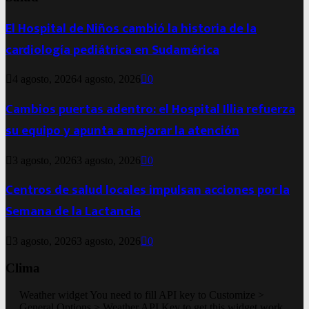
El Hospital de Niños cambió la historia de la
cardiología pediátrica en Sudamérica
4 agosto, 2026
4 agosto, 2026
0
Cambios puertas adentro: el Hospital Illia refuerza
su equipo y apunta a mejorar la atención
3 agosto, 2026
3 agosto, 2026
0
Centros de salud locales impulsan acciones por la
Semana de la Lactancia
3 agosto, 2026
3 agosto, 2026
0
Clima
Weather widget
You need to fill API key to Customize >
General Options > Weather API Key to get this widget work.