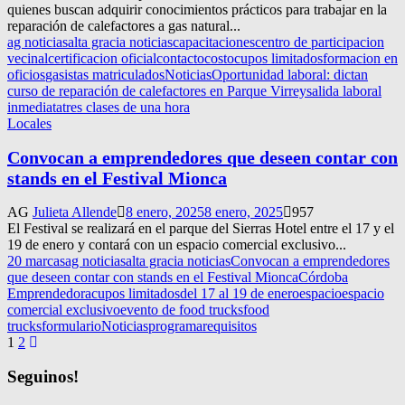
quienes buscan adquirir conocimientos prácticos para trabajar en la
reparación de calefactores a gas natural...
ag noticias
alta gracia noticias
capacitaciones
centro de participacion
vecinal
certificacion oficial
contacto
costo
cupos limitados
formacion en
oficios
gasistas matriculados
Noticias
Oportunidad laboral: dictan
curso de reparación de calefactores en Parque Virrey
salida laboral
inmediata
tres clases de una hora
Locales
Convocan a emprendedores que deseen contar con
stands en el Festival Mionca
AG
Julieta Allende
8 enero, 2025
8 enero, 2025
957
El Festival se realizará en el parque del Sierras Hotel entre el 17 y el
19 de enero y contará con un espacio comercial exclusivo...
20 marcas
ag noticias
alta gracia noticias
Convocan a emprendedores
que deseen contar con stands en el Festival Mionca
Córdoba
Emprendedora
cupos limitados
del 17 al 19 de enero
espacio
espacio
comercial exclusivo
evento de food trucks
food
trucks
formulario
Noticias
programa
requisitos
Navegación
1
2
de
Seguinos!
entradas