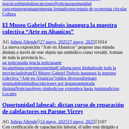
practicas
Impulsá
inscipciones
Noticias
oportunidad
concreta
programa
propuesta formativa
secretaria de economia circular
Cultura
El Museo Gabriel Dubois inaugura la muestra
colectiva “Arte en Abanicos”
AG
Julieta Allende
27 mayo, 2025
27 mayo, 2025
1014
La nueva exposición “Arte en Abanicos” propone una mirada
distinta a través de este objeto tan simbólico como versátil. Artistas
de toda la provincia lo...
ag noticias
alta gracia noticias
arte
local
artistas
contemporaneidad
Cultura
cupos limitados
de toda la
provincia
disfrute
El Museo Gabriel Dubois inaugura la muestra
colectiva “Arte en Abanicos”
estilos diversos
formato
original
identidad
inscripciones por instagram
mirada
distinta
Noticias
objeto simbolico
se extendera hasta junio
tradicion
Locales
Oportunidad laboral: dictan curso de reparación
de calefactores en Parque Virrey
AG
Julieta Allende
14 mayo, 2025
15 mayo, 2025
1107
Con certificación de capacitación laboral, el taller está dirigido a