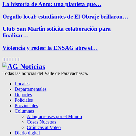
La historia de Anto: una pianista que…
Orgullo local: estudiantes de El Obraje brillaron…
Club San Martín solicita colaboración para
finalizar…
Violencia y redes: la ENSAG abre el…
Facebook
Twitter
Instagram
Pinterest
Google
Youtube
Todas las noticias del Valle de Paravachasca.
Locales
Departamentales
Deportes
Policiales
Provinciales
Columnas
Altagracienses por el Mundo
Cosas Nuestras
Crónicas al Voleo
Diario digital