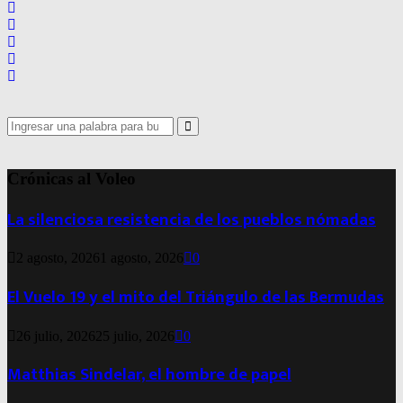
Search
for:
Search
Crónicas al Voleo
La silenciosa resistencia de los pueblos nómadas
2 agosto, 2026
1 agosto, 2026
0
El Vuelo 19 y el mito del Triángulo de las Bermudas
26 julio, 2026
25 julio, 2026
0
Matthias Sindelar, el hombre de papel