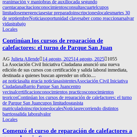
reanimación y maniobras de auxilio
cada segundo
cuenta
capacitacion
conocimientos
consultas
cuartel
cupos
limitados
emergencias
estar preparado
inscripciones
locales
martes 30
de septiembre
Noticias
oportunidad clave
saber como reaccionar
salvar
vidas
trabajo
Locales
Continúan los cursos de reparación de
calefactores: el turno de Parque San Juan
AG
Julieta Allende
14 agosto, 2025
14 agosto, 2025
1055
La Asociación Civil Iniciativa Ciudadana anunció una nueva
edición de sus cursos con certificación y salida laboral inmediata,
destinada a quienes buscan aprender un oficio....
ag noticias
alta gracia noticias
asistentes
Asociación Civil Iniciativa
Ciudadana
Barrio Parque San Juan
centro
vecinal
certificacion
conocimientos practicos
conocimientos
teoricos
Continúan los cursos de reparación de calefactores: el turno
de Parque San Juan
cupos limitados
gasista
matriculado
inscripciones
locales
Noticias
recorriendo distintos
barrios
salida laboral
valor
Locales
Comenzó el curso de reparación de calefactores a