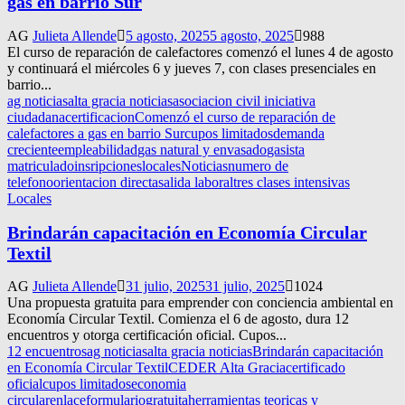
gas en barrio Sur
AG
Julieta Allende
5 agosto, 2025
5 agosto, 2025
988
El curso de reparación de calefactores comenzó el lunes 4 de agosto
y continuará el miércoles 6 y jueves 7, con clases presenciales en
barrio...
ag noticias
alta gracia noticias
asociacion civil iniciativa
ciudadana
certificacion
Comenzó el curso de reparación de
calefactores a gas en barrio Sur
cupos limitados
demanda
creciente
empleabilidad
gas natural y envasado
gasista
matriculado
insripciones
locales
Noticias
numero de
telefono
orientacion directa
salida laboral
tres clases intensivas
Locales
Brindarán capacitación en Economía Circular
Textil
AG
Julieta Allende
31 julio, 2025
31 julio, 2025
1024
Una propuesta gratuita para emprender con conciencia ambiental en
Economía Circular Textil. Comienza el 6 de agosto, dura 12
encuentros y otorga certificación oficial. Cupos...
12 encuentros
ag noticias
alta gracia noticias
Brindarán capacitación
en Economía Circular Textil
CEDER Alta Gracia
certificado
oficial
cupos limitados
economia
circular
enlace
formulario
gratuita
herramientas teoricas y