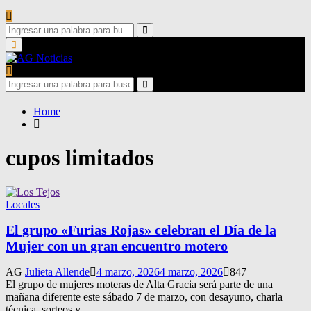
Search
for:
Search
Primary
Menu
Search
for:
Search
Home
cupos limitados
Locales
El grupo «Furias Rojas» celebran el Día de la
Mujer con un gran encuentro motero
AG
Julieta Allende
4 marzo, 2026
4 marzo, 2026
847
El grupo de mujeres moteras de Alta Gracia será parte de una
mañana diferente este sábado 7 de marzo, con desayuno, charla
técnica, sorteos y...