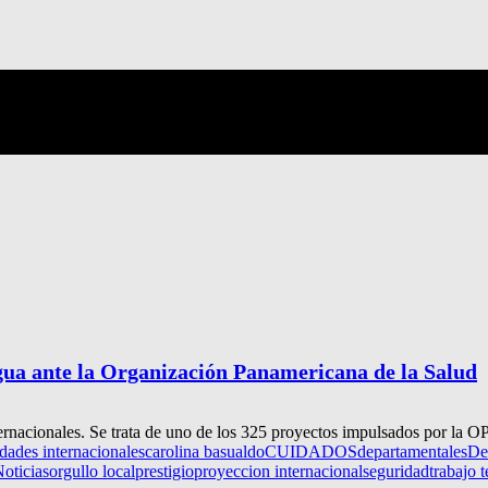
gua ante la Organización Panamericana de la Salud
ternacionales. Se trata de uno de los 325 proyectos impulsados por la OP
idades internacionales
carolina basualdo
CUIDADOS
departamentales
De
oticias
orgullo local
prestigio
proyeccion internacional
seguridad
trabajo 