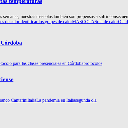
altas temperaturas
as semanas, nuestras mascotas también son propensas a sufrir consecuenci
es de calor
identificar los golpes de calor
MASCOTAS
ola de calor
Ola d
n Córdoba
tocolo para las clases presenciales en Córdoba
protocolos
ciense
ranco Cantarini
Italia
La pandemia en Italia
segunda ola