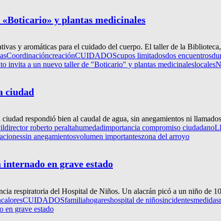
e «Boticario» y plantas medicinales
ivas y aromáticas para el cuidado del cuerpo. El taller de la Biblioteca,
as
Coordinación
creación
CUIDADOS
cupos limitados
dos encuentros
du
o invita a un nuevo taller de "Boticario" y plantas medicinales
locales
N
a ciudad
la ciudad respondió bien al caudal de agua, sin anegamientos ni llamados
il
director roberto peralta
humedad
importancia compromiso ciudadano
Ll
aciones
sin anegamientos
volumen importantes
zona del arroyo
á internado en grave estado
ncia respiratoria del Hospital de Niños. Un alacrán picó a un niño de 10
n
calores
CUIDADOS
familia
hogares
hospital de niños
incidentes
medidas
do en grave estado