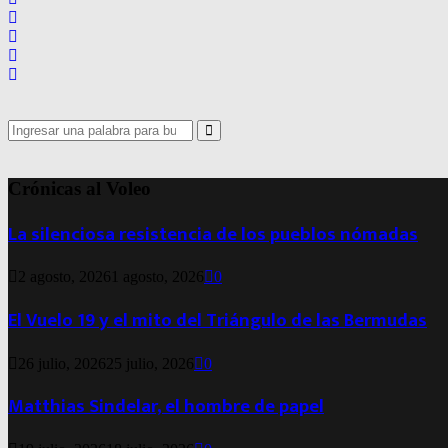
Search
for:
Search
Crónicas al Voleo
La silenciosa resistencia de los pueblos nómadas
2 agosto, 2026
1 agosto, 2026
0
El Vuelo 19 y el mito del Triángulo de las Bermudas
26 julio, 2026
25 julio, 2026
0
Matthias Sindelar, el hombre de papel