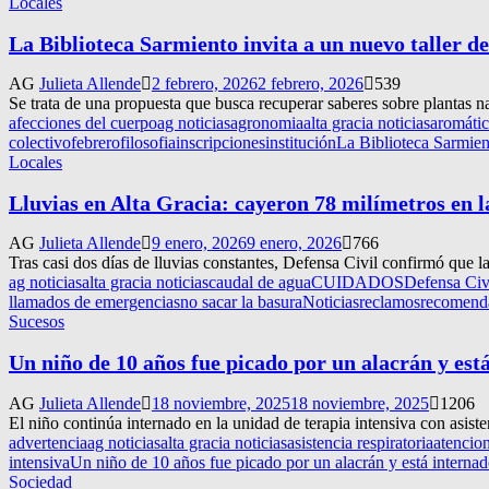
Locales
La Biblioteca Sarmiento invita a un nuevo taller d
AG
Julieta Allende
2 febrero, 2026
2 febrero, 2026
539
Se trata de una propuesta que busca recuperar saberes sobre plantas nat
afecciones del cuerpo
ag noticias
agronomia
alta gracia noticias
aromátic
colectivo
febrero
filosofia
inscripciones
institución
La Biblioteca Sarmient
Locales
Lluvias en Alta Gracia: cayeron 78 milímetros en l
AG
Julieta Allende
9 enero, 2026
9 enero, 2026
766
Tras casi dos días de lluvias constantes, Defensa Civil confirmó que 
ag noticias
alta gracia noticias
caudal de agua
CUIDADOS
Defensa Civ
llamados de emergencias
no sacar la basura
Noticias
reclamos
recomend
Sucesos
Un niño de 10 años fue picado por un alacrán y est
AG
Julieta Allende
18 noviembre, 2025
18 noviembre, 2025
1206
El niño continúa internado en la unidad de terapia intensiva con asiste
advertencia
ag noticias
alta gracia noticias
asistencia respiratoria
atencio
intensiva
Un niño de 10 años fue picado por un alacrán y está interna
Sociedad