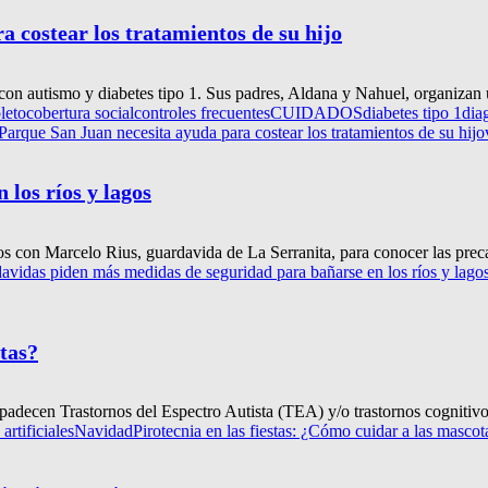
 costear los tratamientos de su hijo
con autismo y diabetes tipo 1. Sus padres, Aldana y Nahuel, organizan 
leto
cobertura social
controles frecuentes
CUIDADOS
diabetes tipo 1
dia
Parque San Juan necesita ayuda para costear los tratamientos de su hijo
los ríos y lagos
con Marcelo Rius, guardavida de La Serranita, para conocer las preca
avidas piden más medidas de seguridad para bañarse en los ríos y lago
otas?
 padecen Trastornos del Espectro Autista (TEA) y/o trastornos cognitivo
artificiales
Navidad
Pirotecnia en las fiestas: ¿Cómo cuidar a las mascot