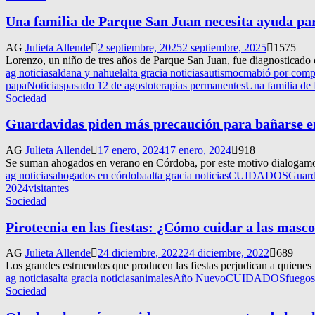
Una familia de Parque San Juan necesita ayuda para
AG
Julieta Allende
2 septiembre, 2025
2 septiembre, 2025
1575
Lorenzo, un niño de tres años de Parque San Juan, fue diagnosticado 
ag noticias
aldana y nahuel
alta gracia noticias
autismo
cmabió por comp
papa
Noticias
pasado 12 de agosto
terapias permanentes
Una familia de 
Sociedad
Guardavidas piden más precaución para bañarse en 
AG
Julieta Allende
17 enero, 2024
17 enero, 2024
918
Se suman ahogados en verano en Córdoba, por este motivo dialogamos 
ag noticias
ahogados en córdoba
alta gracia noticias
CUIDADOS
Guard
2024
visitantes
Sociedad
Pirotecnia en las fiestas: ¿Cómo cuidar a las masc
AG
Julieta Allende
24 diciembre, 2022
24 diciembre, 2022
689
Los grandes estruendos que producen las fiestas perjudican a quienes
ag noticias
alta gracia noticias
animales
Año Nuevo
CUIDADOS
fuegos 
Sociedad