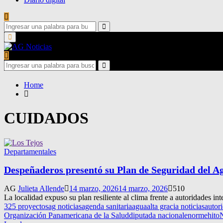
Search
for:
Search
Primary
Menu
Search
for:
Search
Home
CUIDADOS
Departamentales
Despeñaderos presentó su Plan de Seguridad del A
AG
Julieta Allende
14 marzo, 2026
14 marzo, 2026
510
La localidad expuso su plan resiliente al clima frente a autoridades in
325 proyectos
ag noticias
agenda sanitaria
agua
alta gracia noticias
autor
Organización Panamericana de la Salud
diputada nacional
enorme
hito
N