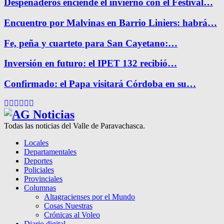
Despeñaderos enciende el invierno con el Festival…
Encuentro por Malvinas en Barrio Liniers: habrá…
Fe, peña y cuarteto para San Cayetano:…
Inversión en futuro: el IPET 132 recibió…
Confirmado: el Papa visitará Córdoba en su…
Facebook
Twitter
Instagram
Pinterest
Google
Youtube
Todas las noticias del Valle de Paravachasca.
Locales
Departamentales
Deportes
Policiales
Provinciales
Columnas
Altagracienses por el Mundo
Cosas Nuestras
Crónicas al Voleo
Diario digital