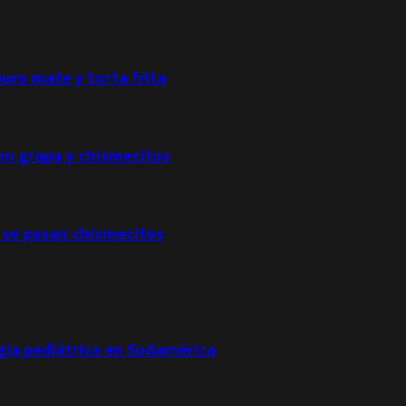
puro mate y torta frita
con grapa y chismecitos
 se pasan chismecitos
ogía pediátrica en Sudamérica