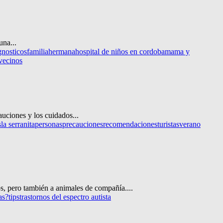
una...
gnosticos
familia
hermana
hospital de niños en cordoba
mama y
vecinos
uciones y los cuidados...
s
la serranita
personas
precauciones
recomendaciones
turistas
verano
s, pero también a animales de compañía....
as?
tips
trastornos del espectro autista