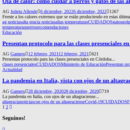
Ola de calor: cómo cuidar a perros y gatos de las 
AG
Julieta Allende
6 diciembre, 2022
6 diciembre, 2022
1267
Frente a los calores extremos que se están produciendo en estas últim
ag noticias
alta gracia noticias
altas temperaturas
CUIDADOS
gatos
golp
temperaturas
perros
recomendaciones
Educación
Presentan protocolo para las clases presenciales e
AG
Gamero
12 febrero, 2021
12 febrero, 2021
621
Presentan protocolo para las clases presenciales en Córdoba...
clases presenciales
CUIDADOS
Ministerio de Educación
Presentan pro
Actualidad
La pandemia en Italia, vista con ojos de un altagra
AG
Gamero
28 diciembre, 2020
28 diciembre, 2020
719
La pandemia en Italia, con ojos de un altagraciense...
altagracianoticias
con ojos de un altagraciense
Covid-19
CUIDADOS
F
Navegación
1
2
de
Seguinos!
entradas