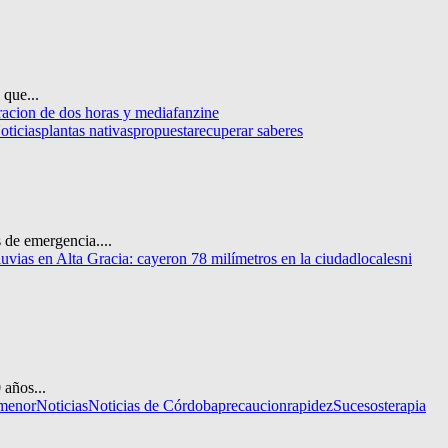
 que...
racion de dos horas y media
fanzine
oticias
plantas nativas
propuesta
recuperar saberes
 de emergencia....
uvias en Alta Gracia: cayeron 78 milímetros en la ciudad
locales
ni
 años...
menor
Noticias
Noticias de Córdoba
precaucion
rapidez
Sucesos
terapia