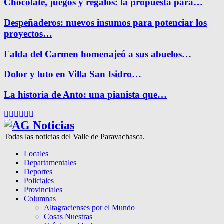
Chocolate, juegos y regalos: la propuesta para…
Despeñaderos: nuevos insumos para potenciar los
proyectos…
Falda del Carmen homenajeó a sus abuelos…
Dolor y luto en Villa San Isidro…
La historia de Anto: una pianista que…
Facebook
Twitter
Instagram
Pinterest
Google
Youtube
Todas las noticias del Valle de Paravachasca.
Locales
Departamentales
Deportes
Policiales
Provinciales
Columnas
Altagracienses por el Mundo
Cosas Nuestras