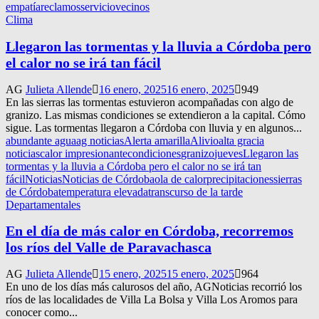
empatía
reclamos
servicio
vecinos
Clima
Llegaron las tormentas y la lluvia a Córdoba pero
el calor no se irá tan fácil
AG
Julieta Allende
16 enero, 2025
16 enero, 2025
949
En las sierras las tormentas estuvieron acompañadas con algo de
granizo. Las mismas condiciones se extendieron a la capital. Cómo
sigue. Las tormentas llegaron a Córdoba con lluvia y en algunos...
abundante agua
ag noticias
Alerta amarilla
Alivio
alta gracia
noticias
calor impresionante
condiciones
granizo
jueves
Llegaron las
tormentas y la lluvia a Córdoba pero el calor no se irá tan
fácil
Noticias
Noticias de Córdoba
ola de calor
precipitaciones
sierras
de Córdoba
temperatura elevada
transcurso de la tarde
Departamentales
En el día de más calor en Córdoba, recorremos
los ríos del Valle de Paravachasca
AG
Julieta Allende
15 enero, 2025
15 enero, 2025
964
En uno de los días más calurosos del año, AGNoticias recorrió los
ríos de las localidades de Villa La Bolsa y Villa Los Aromos para
conocer como...