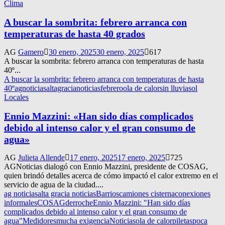
Clima
A buscar la sombrita: febrero arranca con
temperaturas de hasta 40 grados
AG
Gamero
30 enero, 2025
30 enero, 2025
617
A buscar la sombrita: febrero arranca con temperaturas de hasta
40º...
A buscar la sombrita: febrero arranca con temperaturas de hasta
40º
agnoticias
altagracianoticias
febrero
ola de calor
sin lluvia
sol
Locales
Ennio Mazzini: «Han sido días complicados
debido al intenso calor y el gran consumo de
agua»
AG
Julieta Allende
17 enero, 2025
17 enero, 2025
725
AGNoticias dialogó con Ennio Mazzini, presidente de COSAG,
quien brindó detalles acerca de cómo impactó el calor extremo en el
servicio de agua de la ciudad....
ag noticias
alta gracia noticias
Barrios
camiones cisterna
conexiones
informales
COSAG
derroche
Ennio Mazzini: "Han sido días
complicados debido al intenso calor y el gran consumo de
agua"
Medidores
mucha exigencia
Noticias
ola de calor
piletas
poca