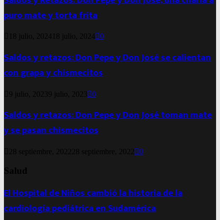
Saldos y Retazos: Don Pepe y Don José, una charla a
puro mate y torta frita
18 julio, 2024
18 julio, 2024
0
Saldos y retazos: Don Pepe y Don José se calientan
con grapa y chismecitos
9 julio, 2023
9 julio, 2023
0
Saldos y retazos: Don Pepe y Don José toman mate
y se pasan chismecitos
28 septiembre, 2022
28 septiembre, 2022
0
Salud
El Hospital de Niños cambió la historia de la
cardiología pediátrica en Sudamérica