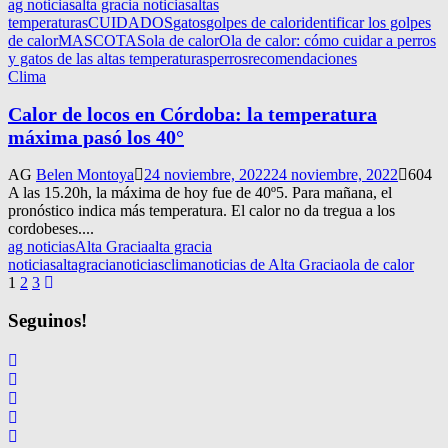
ag noticias
alta gracia noticias
altas
temperaturas
CUIDADOS
gatos
golpes de calor
identificar los golpes
de calor
MASCOTAS
ola de calor
Ola de calor: cómo cuidar a perros
y gatos de las altas temperaturas
perros
recomendaciones
Clima
Calor de locos en Córdoba: la temperatura
máxima pasó los 40°
AG
Belen Montoya
24 noviembre, 2022
24 noviembre, 2022
604
A las 15.20h, la máxima de hoy fue de 40º5. Para mañana, el
pronóstico indica más temperatura. El calor no da tregua a los
cordobeses....
ag noticias
Alta Gracia
alta gracia
noticias
altagracianoticias
clima
noticias de Alta Gracia
ola de calor
Navegación
1
2
3
de
Seguinos!
entradas