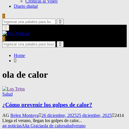
Crónicas al Voleo
Diario digital
Search
for:
Search
Primary
Menu
Search
for:
Search
Home
ola de calor
Salud
¿Cómo prevenir los golpes de calor?
AG
Belen Montoya
26 diciembre, 2025
25 diciembre, 2025
2414
Llega el verano, llegan los golpes de calor...
ag noticias
Alta Gracia
ola de calor
salud
verano