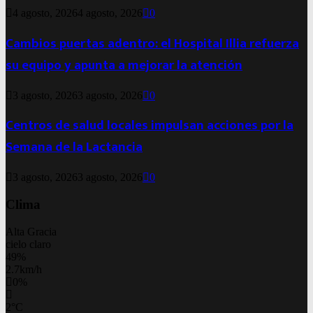
4 agosto, 2026
4 agosto, 2026
0
Cambios puertas adentro: el Hospital Illia refuerza
su equipo y apunta a mejorar la atención
3 agosto, 2026
3 agosto, 2026
0
Centros de salud locales impulsan acciones por la
Semana de la Lactancia
3 agosto, 2026
3 agosto, 2026
0
Clima
Alta Gracia
cielo claro
49%
2.7km/h
0%
2
°
C