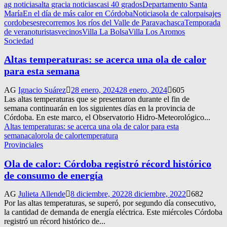
ag noticias
alta gracia noticias
casi 40 grados
Departamento Santa
María
En el día de más calor en Córdoba
Noticias
ola de calor
paisajes
cordobeses
recorremos los ríos del Valle de Paravachasca
Temporada
de verano
turistas
vecinos
Villa La Bolsa
Villa Los Aromos
Sociedad
Altas temperaturas: se acerca una ola de calor
para esta semana
AG
Ignacio Suárez
28 enero, 2024
28 enero, 2024
605
Las altas temperaturas que se presentaron durante el fin de
semana continuarán en los siguientes días en la provincia de
Córdoba. En este marco, el Observatorio Hidro-Meteorológico...
Altas temperaturas: se acerca una ola de calor para esta
semana
calor
ola de calor
temperatura
Provinciales
Ola de calor: Córdoba registró récord histórico
de consumo de energía
AG
Julieta Allende
8 diciembre, 2022
8 diciembre, 2022
682
Por las altas temperaturas, se superó, por segundo día consecutivo,
la cantidad de demanda de energía eléctrica. Este miércoles Córdoba
registró un récord histórico de...