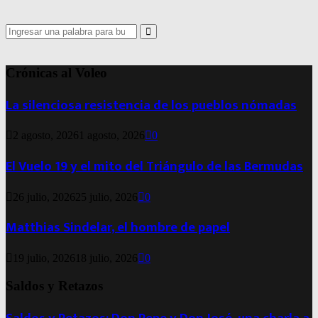
Search
for:
Search
Crónicas al Voleo
La silenciosa resistencia de los pueblos nómadas
2 agosto, 2026
1 agosto, 2026
0
El Vuelo 19 y el mito del Triángulo de las Bermudas
26 julio, 2026
25 julio, 2026
0
Matthias Sindelar, el hombre de papel
19 julio, 2026
18 julio, 2026
0
Saldos y Retazos