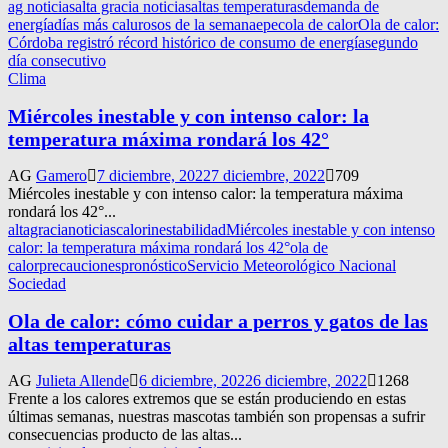
ag noticias
alta gracia noticias
altas temperaturas
demanda de
energía
días más calurosos de la semana
epec
ola de calor
Ola de calor:
Córdoba registró récord histórico de consumo de energía
segundo
día consecutivo
Clima
Miércoles inestable y con intenso calor: la
temperatura máxima rondará los 42°
AG
Gamero
7 diciembre, 2022
7 diciembre, 2022
709
Miércoles inestable y con intenso calor: la temperatura máxima
rondará los 42°...
altagracianoticias
calor
inestabilidad
Miércoles inestable y con intenso
calor: la temperatura máxima rondará los 42°
ola de
calor
precauciones
pronóstico
Servicio Meteorológico Nacional
Sociedad
Ola de calor: cómo cuidar a perros y gatos de las
altas temperaturas
AG
Julieta Allende
6 diciembre, 2022
6 diciembre, 2022
1268
Frente a los calores extremos que se están produciendo en estas
últimas semanas, nuestras mascotas también son propensas a sufrir
consecuencias producto de las altas...