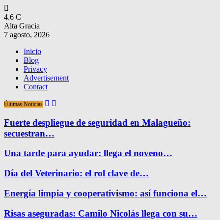
4.6
C
Alta Gracia
7 agosto, 2026
Inicio
Blog
Privacy
Advertisement
Contact
Últimas Noticias
Fuerte despliegue de seguridad en Malagueño:
secuestran…
Una tarde para ayudar: llega el noveno…
Día del Veterinario: el rol clave de…
Energía limpia y cooperativismo: así funciona el…
Risas aseguradas: Camilo Nicolás llega con su…