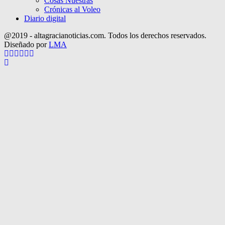
Cosas Nuestras
Crónicas al Voleo
Diario digital
@2019 - altagracianoticias.com. Todos los derechos reservados.
Diseñado por
LMA
Facebook
Twitter
Instagram
Pinterest
Google
Youtube