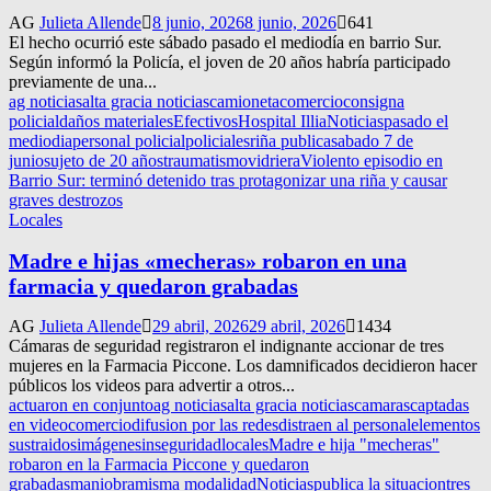
AG
Julieta Allende
8 junio, 2026
8 junio, 2026
641
El hecho ocurrió este sábado pasado el mediodía en barrio Sur.
Según informó la Policía, el joven de 20 años habría participado
previamente de una...
ag noticias
alta gracia noticias
camioneta
comercio
consigna
policial
daños materiales
Efectivos
Hospital Illia
Noticias
pasado el
mediodia
personal policial
policiales
riña publica
sabado 7 de
junio
sujeto de 20 años
traumatismo
vidriera
Violento episodio en
Barrio Sur: terminó detenido tras protagonizar una riña y causar
graves destrozos
Locales
Madre e hijas «mecheras» robaron en una
farmacia y quedaron grabadas
AG
Julieta Allende
29 abril, 2026
29 abril, 2026
1434
Cámaras de seguridad registraron el indignante accionar de tres
mujeres en la Farmacia Piccone. Los damnificados decidieron hacer
públicos los videos para advertir a otros...
actuaron en conjunto
ag noticias
alta gracia noticias
camaras
captadas
en video
comercio
difusion por las redes
distraen al personal
elementos
sustraidos
imágenes
inseguridad
locales
Madre e hija "mecheras"
robaron en la Farmacia Piccone y quedaron
grabadas
maniobra
misma modalidad
Noticias
publica la situacion
tres