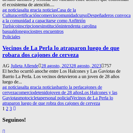
el ecosistema de atención....
ag noticias
alta gracia noticias
Casa de la
Cultura
certificación
comercio
comunidad
curso
Despeñaderos convoca
a la comunidad a capacitarse como Anfitrión
Turísico
inscripciones
institución
intendenta carolina
basualdo
negocios
tres encuentros
Policiales
Vecinos de La Perla lo atraparon luego de que
robara dos cajones de cerveza
AG
Julieta Allende
28 agosto, 2023
28 agosto, 2023
757
El hecho ocurrió anoche entre Los Halcones y Las Gaviotas de
Barrio La Perla. Los vecinos detuvieron a un joven de 28 años
luego de...
ag noticias
alta gracia noticias
barrio la perla
cajones de
cerveza
comercio
detenido
joven de 28 años
Los Halcones y las
Gaviotas
motocicleta
personal policial
Vecinos de La Perla lo
atraparon luego de que robra dos cajones de cerveza
Navegación
1
2
3
de
Seguinos!
entradas