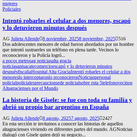
mujeres
Policiales
Intentó robarles el celular a dos menores, escapó
y lo detuvieron minutos después
AG
Julieta Allende
8 noviembre, 2025
8 noviembre, 2025
516
Dos adolescentes menores de edad fueron abordados por un hombre
que intentó sustraerles un teléfono en plena tarde. Vecinos lo
reconocieron y la Policía logró...
a pocos metros
ag noticias
alta gracia
noticias
anisacate
comercio
escapó y lo detuvieron minutos
después
fiscalia
Hospital Alta Gracia
Intentó robarles el celular a dos
menores
lo interceptaron
lo reconocieron
Noticias
personal
policial
policiales
precaucion
sede policial
sobre ruta 5
telefono
vecinos
Altagracienses por el Mundo
La historia de Gisele: se fue con toda su familia y
abrió su propio bar argentino en España
AG
Julieta Allende
8 agosto, 2025
7 agosto, 2025
2427
En esta sección te invitamos a conocer las historias de aquellos
altagracienses viviendo en diferentes partes del mundo. AGNoticias
dialogó con Gisele quien dejó su negocio...