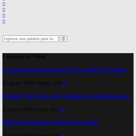
Search
for:
Search
Crónicas al Voleo
La silenciosa resistencia de los pueblos nómadas
2 agosto, 2026
1 agosto, 2026
0
El Vuelo 19 y el mito del Triángulo de las Bermudas
26 julio, 2026
25 julio, 2026
0
Matthias Sindelar, el hombre de papel
19 julio, 2026
18 julio, 2026
0