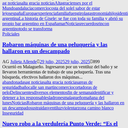
ag noticias
alta gracia noticias
Altagracienses por el
Mundo
andalucia
comercio
costa del sol
el sabor de estar
lejos
españa
Europa
experiencia
familia
fuengirola
gastronomia
hijos
ident
argentina
La historia de Gisele: se fue con toda su familia y abrió su
propio bar argentino en España
mar
Noticias
recuerdos
rincon
argentino
todo se transforma
Policiales
Robaron máquinas de una peluquería y las
hallaron en un descampado
AG
Julieta Allende
29 julio, 2025
29 julio, 2025
899
Ocurrió en Malagueño. Ingresaron por un ventiluz del baño y se
llevaron herramientas de trabajo de una peluquería. Tras una
búsqueda, efectivos hallaron dos máquinas...
abandonadas
ag noticias
alta gracia noticias
areas de
seguridad
baño
calle san martin
comercio
cortadoras de
pelo
Delincuentes
diversos elementos
fin de semana
identificar y
detener a los responsables
ladrones
malagueño
mañana del
lunes
Noticias
Robaron máquinas de una peluquería y las hallaron en
un descampado
sustraidas
ventiluz
violentar
zona camino blanco
Inseguridad
Nuevo robo a la verdulería Punto Verde: “Es el