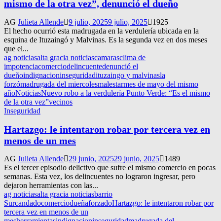
mismo de la otra vez”, denunció el dueño
AG
Julieta Allende
9 julio, 2025
9 julio, 2025
1925
El hecho ocurrió esta madrugada en la verdulería ubicada en la
esquina de Ituzaingó y Malvinas. Es la segunda vez en dos meses
que el...
ag noticias
alta gracia noticias
camaras
clima de
impotencia
comercio
delincuente
denunció el
dueño
indignacion
inseguridad
ituzaingo y malvinas
la
forzó
madrugada del miercoles
malestar
mes de mayo del mismo
año
Noticias
Nuevo robo a la verdulería Punto Verde: “Es el mismo
de la otra vez”
vecinos
Inseguridad
Hartazgo: le intentaron robar por tercera vez en
menos de un mes
AG
Julieta Allende
29 junio, 2025
29 junio, 2025
1489
Es el tercer episodio delictivo que sufre el mismo comercio en pocas
semanas. Esta vez, los delincuentes no lograron ingresar, pero
dejaron herramientas con las...
ag noticias
alta gracia noticias
barrio
Sur
candado
comercio
dueña
forzado
Hartazgo: le intentaron robar por
tercera vez en menos de un
mes
herramientas
indignacion
inseguridad
madrugada del