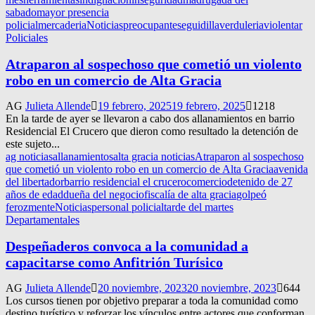
sabado
mayor presencia
policial
mercaderia
Noticias
preocupante
seguidilla
verduleria
violentar
Policiales
Atraparon al sospechoso que cometió un violento
robo en un comercio de Alta Gracia
AG
Julieta Allende
19 febrero, 2025
19 febrero, 2025
1218
En la tarde de ayer se llevaron a cabo dos allanamientos en barrio
Residencial El Crucero que dieron como resultado la detención de
este sujeto...
ag noticias
allanamientos
alta gracia noticias
Atraparon al sospechoso
que cometió un violento robo en un comercio de Alta Gracia
avenida
del libertador
barrio residencial el crucero
comercio
detenido de 27
años de edad
dueña del negocio
fiscalía de alta gracia
golpeó
ferozmente
Noticias
personal policial
tarde del martes
Departamentales
Despeñaderos convoca a la comunidad a
capacitarse como Anfitrión Turísico
AG
Julieta Allende
20 noviembre, 2023
20 noviembre, 2023
644
Los cursos tienen por objetivo preparar a toda la comunidad como
destino turístico y reforzar los vínculos entre actores que conforman