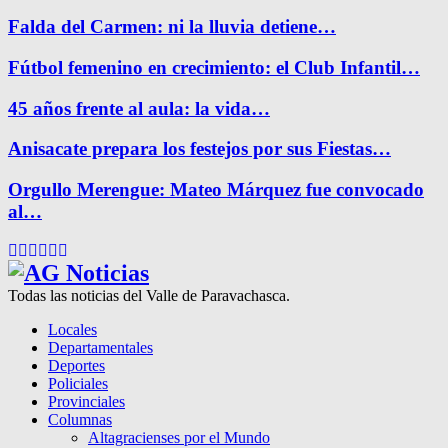
Falda del Carmen: ni la lluvia detiene…
Fútbol femenino en crecimiento: el Club Infantil…
45 años frente al aula: la vida…
Anisacate prepara los festejos por sus Fiestas…
Orgullo Merengue: Mateo Márquez fue convocado
al…
Facebook
Twitter
Instagram
Pinterest
Google
Youtube
Todas las noticias del Valle de Paravachasca.
Locales
Departamentales
Deportes
Policiales
Provinciales
Columnas
Altagracienses por el Mundo