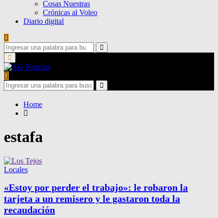
Cosas Nuestras
Crónicas al Voleo
Diario digital
Search
for:
Search
Primary
Menu
Search
for:
Search
Home
estafa
Locales
«Estoy por perder el trabajo»: le robaron la
tarjeta a un remisero y le gastaron toda la
recaudación