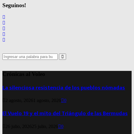
de
Seguinos!
entradas
Search
for:
Search
Crónicas al Voleo
La silenciosa resistencia de los pueblos nómadas
2 agosto, 2026
1 agosto, 2026
0
El Vuelo 19 y el mito del Triángulo de las Bermudas
26 julio, 2026
25 julio, 2026
0