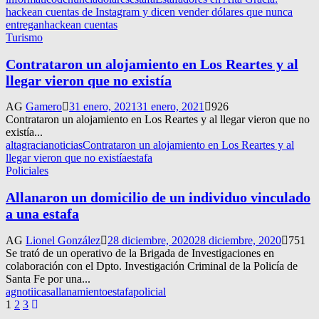
hackean cuentas de Instagram y dicen vender dólares que nunca
entregan
hackean cuentas
Turismo
Contrataron un alojamiento en Los Reartes y al
llegar vieron que no existía
AG
Gamero
31 enero, 2021
31 enero, 2021
926
Contrataron un alojamiento en Los Reartes y al llegar vieron que no
existía...
altagracianoticias
Contrataron un alojamiento en Los Reartes y al
llegar vieron que no existía
estafa
Policiales
Allanaron un domicilio de un individuo vinculado
a una estafa
AG
Lionel González
28 diciembre, 2020
28 diciembre, 2020
751
Se trató de un operativo de la Brigada de Investigaciones en
colaboración con el Dpto. Investigación Criminal de la Policía de
Santa Fe por una...
agnotiicas
allanamiento
estafa
policial
Navegación
1
2
3