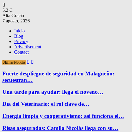
5.2
C
Alta Gracia
7 agosto, 2026
Inicio
Blog
Privacy
Advertisement
Contact
Últimas Noticias
Fuerte despliegue de seguridad en Malagueño:
secuestran…
Una tarde para ayudar: llega el noveno…
Día del Veterinario: el rol clave de…
Energía limpia y cooperativismo: así funciona el…
Risas aseguradas: Camilo Nicolás llega con su…