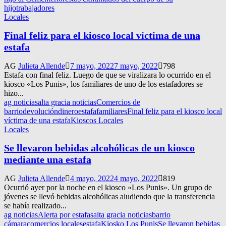
hijo
trabajadores
Locales
Final feliz para el kiosco local víctima de una
estafa
AG
Julieta Allende
7 mayo, 2022
7 mayo, 2022
798
Estafa con final feliz. Luego de que se viralizara lo ocurrido en el
kiosco «Los Punis», los familiares de uno de los estafadores se
hizo...
ag noticias
alta gracia noticias
Comercios de
barrio
devolución
dinero
estafa
familiares
Final feliz para el kiosco local
víctima de una estafa
Kioscos Locales
Locales
Se llevaron bebidas alcohólicas de un kiosco
mediante una estafa
AG
Julieta Allende
4 mayo, 2022
4 mayo, 2022
819
Ocurrió ayer por la noche en el kiosco «Los Punis». Un grupo de
jóvenes se llevó bebidas alcohólicas aludiendo que la transferencia
se había realizado...
ag noticias
Alerta por estafas
alta gracia noticias
barrio
cámara
comercios locales
estafa
Kiosko Los Punis
Se llevaron bebidas