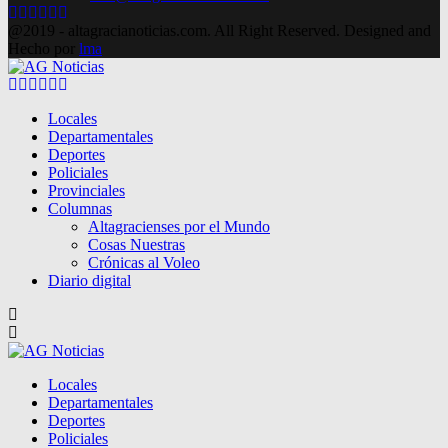
Facebook
Twitter
Instagram
Pinterest
Google
Youtube
@2019 - altagracianoticias.com. All Right Reserved. Designed and
Hecho por
lma
Facebook
Twitter
Instagram
Pinterest
Google
Youtube
Locales
Departamentales
Deportes
Policiales
Provinciales
Columnas
Altagracienses por el Mundo
Cosas Nuestras
Crónicas al Voleo
Diario digital
Locales
Departamentales
Deportes
Policiales