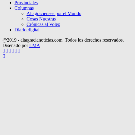
Provinciales
Columnas
Altagracienses por el Mundo
Cosas Nuestras
Crónicas al Voleo
Diario digital
@2019 - altagracianoticias.com. Todos los derechos reservados.
Diseñado por
LMA
Facebook
Twitter
Instagram
Pinterest
Google
Youtube