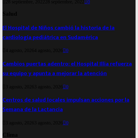
28 septiembre, 2022
28 septiembre, 2022
0
Salud
El Hospital de Niños cambió la historia de la
cardiología pediátrica en Sudamérica
4 agosto, 2026
4 agosto, 2026
0
Cambios puertas adentro: el Hospital Illia refuerza
su equipo y apunta a mejorar la atención
3 agosto, 2026
3 agosto, 2026
0
Centros de salud locales impulsan acciones por la
Semana de la Lactancia
3 agosto, 2026
3 agosto, 2026
0
Clima