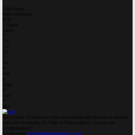
Alta Gracia
nubes dispersas
62%
1.2km/h
44%
5
°
C
5
°
5
°
5
°
Vie
9
°
Sab
6
°
Dom
6
°
Lun
5
°
Mar
Alta Gracia Noticias hace dos años trabaja para llevarte al instante
todas las novedades del Valle de Paravachasca. Gracias por
acompañarnos!!
Contactanos
info@altagracianoticias.com