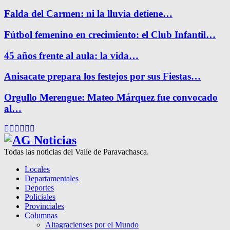
Falda del Carmen: ni la lluvia detiene…
Fútbol femenino en crecimiento: el Club Infantil…
45 años frente al aula: la vida…
Anisacate prepara los festejos por sus Fiestas…
Orgullo Merengue: Mateo Márquez fue convocado
al…
Facebook
Twitter
Instagram
Pinterest
Google
Youtube
Todas las noticias del Valle de Paravachasca.
Locales
Departamentales
Deportes
Policiales
Provinciales
Columnas
Altagracienses por el Mundo