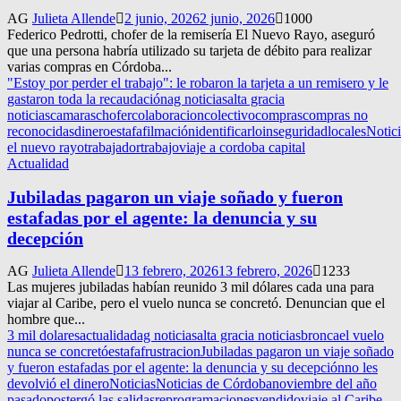
AG
Julieta Allende
2 junio, 2026
2 junio, 2026
1000
Federico Pedrotti, chofer de la remisería El Nuevo Rayo, aseguró
que una persona habría utilizado su tarjeta de débito para realizar
varias compras en Córdoba...
"Estoy por perder el trabajo": le robaron la tarjeta a un remisero y le
gastaron toda la recaudación
ag noticias
alta gracia
noticias
camaras
chofer
colaboracion
colectivo
compras
compras no
reconocidas
dinero
estafa
filmación
identificarlo
inseguridad
locales
Notici
el nuevo rayo
trabajador
trabajo
viaje a cordoba capital
Actualidad
Jubiladas pagaron un viaje soñado y fueron
estafadas por el agente: la denuncia y su
decepción
AG
Julieta Allende
13 febrero, 2026
13 febrero, 2026
1233
Las mujeres jubiladas habían reunido 3 mil dólares cada una para
viajar al Caribe, pero el vuelo nunca se concretó. Denuncian que el
hombre que...
3 mil dolares
actualidad
ag noticias
alta gracia noticias
bronca
el vuelo
nunca se concretó
estafa
frustracion
Jubiladas pagaron un viaje soñado
y fueron estafadas por el agente: la denuncia y su decepción
no les
devolvió el dinero
Noticias
Noticias de Córdoba
noviembre del año
pasado
postergó las salidas
reprogramaciones
vendido
viaje al Caribe