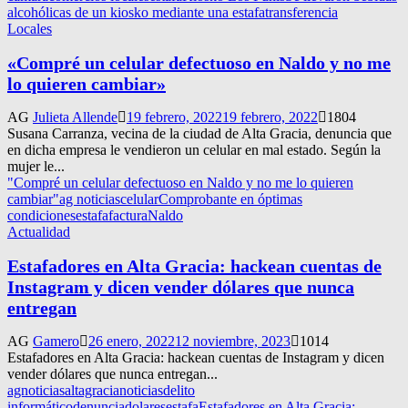
alcohólicas de un kiosko mediante una estafa
transferencia
Locales
«Compré un celular defectuoso en Naldo y no me
lo quieren cambiar»
AG
Julieta Allende
19 febrero, 2022
19 febrero, 2022
1804
Susana Carranza, vecina de la ciudad de Alta Gracia, denuncia que
en dicha empresa le vendieron un celular en mal estado. Según la
mujer le...
"Compré un celular defectuoso en Naldo y no me lo quieren
cambiar"
ag noticias
celular
Comprobante en óptimas
condiciones
estafa
factura
Naldo
Actualidad
Estafadores en Alta Gracia: hackean cuentas de
Instagram y dicen vender dólares que nunca
entregan
AG
Gamero
26 enero, 2022
12 noviembre, 2023
1014
Estafadores en Alta Gracia: hackean cuentas de Instagram y dicen
vender dólares que nunca entregan...
agnoticias
altagracianoticias
delito
informático
denuncia
dolares
estafa
Estafadores en Alta Gracia: