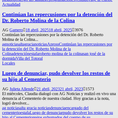
Actualidad
Continúan las repercusiones por la detención del
Dr. Roberto Molina de la Colina
AG
Gamero
18 abril, 2025
18 abril, 2025
3976
Continúan las repercusiones por la detención del Dr. Roberto
Molina de la Colina...
agnoticias
altagracianoticias
Apross
Continúan las repercusiones por
la detención del Dr. Roberto Molina de la
Colina
detención
estafa
roberto molina de la colina
san josé de la
dormida
Villa del Totoral
Locales
Luego de denunciar, pudo devolver los restos de
su hijo al Cementerio
AG
Julieta Allende
21 abril, 2023
21 abril, 2023
1573
El miércoles, Claudia dialogó con AG Noticias y realizó en vivo una
denuncia al Cementerio de nuestra ciudad. Hoy gracias a la nota,
logró devolver...
ag noticias
alta gracia noticias
denuncia
encargado del
cementerio
estafa
Luego de denunciar
pudo devolver los restos de su
hijo al Cementerio
restos exhumados del cuerpo de su