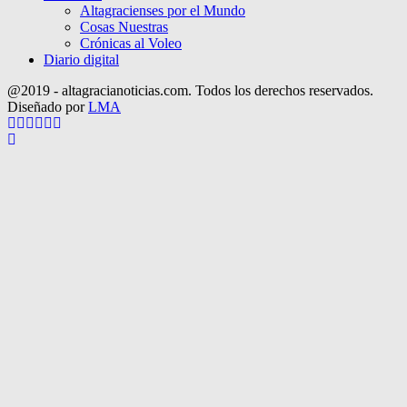
Altagracienses por el Mundo
Cosas Nuestras
Crónicas al Voleo
Diario digital
@2019 - altagracianoticias.com. Todos los derechos reservados.
Diseñado por
LMA
Facebook
Twitter
Instagram
Pinterest
Google
Youtube