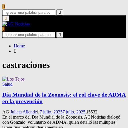
Search
for:
Search
Primary
Menu
Search
for:
Search
Home
castraciones
Salud
Día Mundial de la Zoonosis: el rol clave de ADMA
en la prevención
AG
Julieta Allende
7 julio, 2025
7 julio, 2025
5532
En el marco del Día Mundial de la Zoonosis, AGNoticias dialogó
con Gonzalo, voluntario de ADMA, quien detalló las múltiples
tareas que realizan diariamente en...