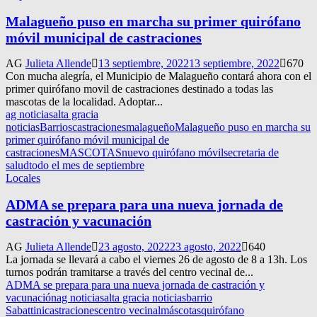
Malagueño puso en marcha su primer quirófano
móvil municipal de castraciones
AG
Julieta Allende
13 septiembre, 2022
13 septiembre, 2022
670
Con mucha alegría, el Municipio de Malagueño contará ahora con el
primer quirófano movil de castraciones destinado a todas las
mascotas de la localidad. Adoptar...
ag noticias
alta gracia
noticias
Barrios
castraciones
malagueño
Malagueño puso en marcha su
primer quirófano móvil municipal de
castraciones
MASCOTAS
nuevo quirófano móvil
secretaria de
salud
todo el mes de septiembre
Locales
ADMA se prepara para una nueva jornada de
castración y vacunación
AG
Julieta Allende
23 agosto, 2022
23 agosto, 2022
640
La jornada se llevará a cabo el viernes 26 de agosto de 8 a 13h. Los
turnos podrán tramitarse a través del centro vecinal de...
ADMA se prepara para una nueva jornada de castración y
vacunación
ag noticias
alta gracia noticias
barrio
Sabattini
castraciones
centro vecinal
máscotas
quirófano