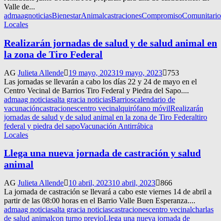
Valle de...
adma
agnoticias
BienestarAnimal
castraciones
CompromisoComunitario
Locales
Realizarán jornadas de salud y de salud animal en
la zona de Tiro Federal
AG
Julieta Allende
19 mayo, 2023
19 mayo, 2023
753
Las jornadas se llevarán a cabo los días 22 y 24 de mayo en el
Centro Vecinal de Barrios Tiro Federal y Piedra del Sapo....
adma
ag noticias
alta gracia noticias
Barrios
calendario de
vacunación
castraciones
centro vecinal
quirófano móvil
Realizarán
jornadas de salud y de salud animal en la zona de Tiro Federal
tiro
federal y piedra del sapo
Vacunación Antirrábica
Locales
Llega una nueva jornada de castración y salud
animal
AG
Julieta Allende
10 abril, 2023
10 abril, 2023
866
La jornada de castración se llevará a cabo este viernes 14 de abril a
partir de las 08:00 horas en el Barrio Valle Buen Esperanza....
adma
ag noticias
alta gracia noticias
castraciones
centro vecinal
charlas
de salud animal
con turno previo
Llega una nueva jornada de