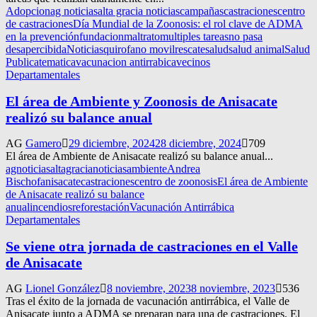
Adopcion
ag noticias
alta gracia noticias
campañas
castraciones
centro
de castraciones
Día Mundial de la Zoonosis: el rol clave de ADMA
en la prevención
fundacion
maltrato
multiples tareas
no pasa
desapercibida
Noticias
quirofano movil
rescate
salud
salud animal
Salud
Publica
tematica
vacunacion antirrabica
vecinos
Departamentales
El área de Ambiente y Zoonosis de Anisacate
realizó su balance anual
AG
Gamero
29 diciembre, 2024
28 diciembre, 2024
709
El área de Ambiente de Anisacate realizó su balance anual...
agnoticias
altagracianoticias
ambiente
Andrea
Bischof
anisacate
castraciones
centro de zoonosis
El área de Ambiente
de Anisacate realizó su balance
anual
incendios
reforestación
Vacunación Antirrábica
Departamentales
Se viene otra jornada de castraciones en el Valle
de Anisacate
AG
Lionel González
8 noviembre, 2023
8 noviembre, 2023
536
Tras el éxito de la jornada de vacunación antirrábica, el Valle de
Anisacate junto a ADMA se preparan para una de castraciones. El