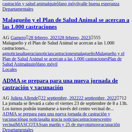
castración y salud animal
quirófano móvil
valle buena esperanza
Departamentales
Malagueño y el Plan de Salud Animal se acercan a
las 1.000 castraciones
AG
Gamero
28 febrero, 2023
28 febrero, 2023
555
Malagueño y el Plan de Salud Animal se acercan a las 1.000
castraciones...
agnoticias
altagracianoticias
castraciones
malagueño
Malagueño y el
Plan de Salud Animal se acercan a las 1.000 castraciones
Plan de
Salud Animal
quirófano móvil
Locales
ADMA se prepara para una nueva jornada de
castración y vacunación
AG
Julieta Allende
22 septiembre, 2022
22 septiembre, 2022
712
La jornada se llevará a cabo el viernes 23 de septiembre de 8 a 13h.
Los turnos podrán tramitarse a través del centro vecinal de...
ADMA se prepara para una nueva jornada de castración y
vacunación
ag noticias
alta gracia noticias
castraciones
centro
vecinal
MASCOTAS
san martín y 25 de mayo
turnos
vacunación
Departamentales