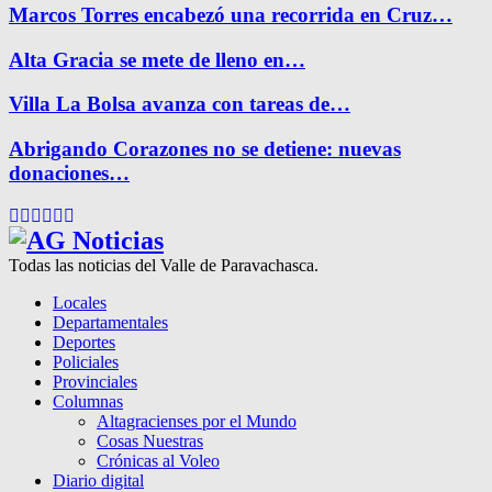
Marcos Torres encabezó una recorrida en Cruz…
Alta Gracia se mete de lleno en…
Villa La Bolsa avanza con tareas de…
Abrigando Corazones no se detiene: nuevas
donaciones…
Facebook
Twitter
Instagram
Pinterest
Google
Youtube
Todas las noticias del Valle de Paravachasca.
Locales
Departamentales
Deportes
Policiales
Provinciales
Columnas
Altagracienses por el Mundo
Cosas Nuestras
Crónicas al Voleo
Diario digital