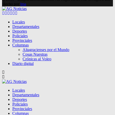
Hecho por
lma
Facebook
Twitter
Instagram
Pinterest
Google
Youtube
Locales
Departamentales
Deportes
Policiales
Provinciales
Columnas
Altagracienses por el Mundo
Cosas Nuestras
Crónicas al Voleo
Diario digital
Locales
Departamentales
Deportes
Policiales
Provinciales
Columnas