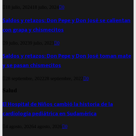
18 julio, 2024
18 julio, 2024
0
Saldos y retazos: Don Pepe y Don José se calientan
con grapa y chismecitos
9 julio, 2023
9 julio, 2023
0
Saldos y retazos: Don Pepe y Don José toman mate
y se pasan chismecitos
28 septiembre, 2022
28 septiembre, 2022
0
Salud
El Hospital de Niños cambió la historia de la
cardiología pediátrica en Sudamérica
4 agosto, 2026
4 agosto, 2026
0