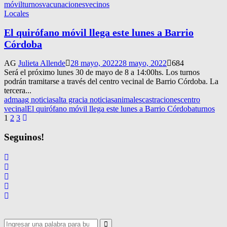
móvil
turnos
vacunaciones
vecinos
Locales
El quirófano móvil llega este lunes a Barrio
Córdoba
AG
Julieta Allende
28 mayo, 2022
28 mayo, 2022
684
Será el próximo lunes 30 de mayo de 8 a 14:00hs. Los turnos
podrán tramitarse a través del centro vecinal de Barrio Córdoba. La
tercera...
adma
ag noticias
alta gracia noticias
animales
castraciones
centro
vecinal
El quirófano móvil llega este lunes a Barrio Córdoba
turnos
Navegación
1
2
3
de
Seguinos!
entradas
Search