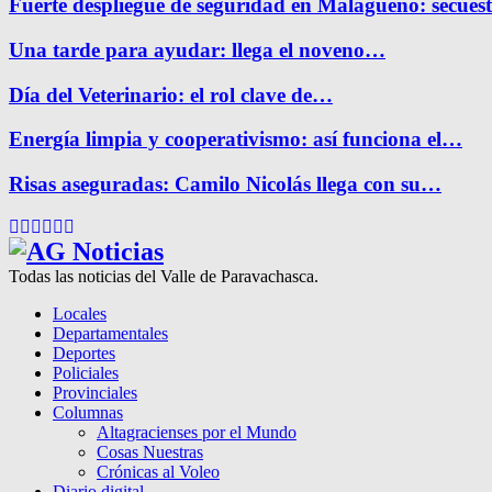
Fuerte despliegue de seguridad en Malagueño: secue
Una tarde para ayudar: llega el noveno…
Día del Veterinario: el rol clave de…
Energía limpia y cooperativismo: así funciona el…
Risas aseguradas: Camilo Nicolás llega con su…
Facebook
Twitter
Instagram
Pinterest
Google
Youtube
Todas las noticias del Valle de Paravachasca.
Locales
Departamentales
Deportes
Policiales
Provinciales
Columnas
Altagracienses por el Mundo
Cosas Nuestras
Crónicas al Voleo
Diario digital