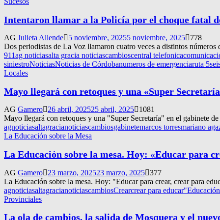
Sucesos
Intentaron llamar a la Policía por el choque fatal 
AG
Julieta Allende
5 noviembre, 2025
5 noviembre, 2025
778
Dos periodistas de La Voz llamaron cuatro veces a distintos números d
911
ag noticias
alta gracia noticias
cambios
central telefonica
comunicaci
siniestro
Noticias
Noticias de Córdoba
numeros de emergencia
ruta 5
sei
Locales
Mayo llegará con retoques y una «Super Secretaría
AG
Gamero
26 abril, 2025
25 abril, 2025
1081
Mayo llegará con retoques y una "Super Secretaría" en el gabinete de
agnoticias
altagracianoticias
cambios
gabinete
marcos torres
mariano aga
La Educación sobre la Mesa
La Educación sobre la mesa. Hoy: «Educar para cr
AG
Gamero
23 marzo, 2025
23 marzo, 2025
377
La Educación sobre la mesa. Hoy: "Educar para crear, crear para educ
agnoticias
altagracianoticias
cambios
Crear
crear para educar"
Educación
Provinciales
La ola de cambios, la salida de Mosquera y el nuev