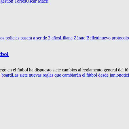
 gestión Torres
Oscar Macri
os policías pasará a ser de 3 años
Liliana Zárate Belletti
nuevo protocolo 
tbol
uego en el fútbol ha dispuesto siete cambios al reglamento general del fú
l board
Las siete nuevas reglas que cambiarán el fútbol desde junio
notic