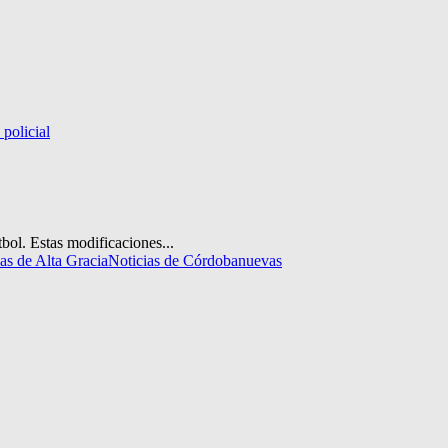
policial
tbol. Estas modificaciones...
ias de Alta Gracia
Noticias de Córdoba
nuevas