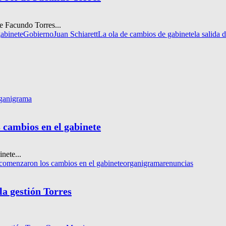
e Facundo Torres...
abinete
Gobierno
Juan Schiarett
La ola de cambios de gabinete
la salida
ganigrama
 cambios en el gabinete
nete...
 comenzaron los cambios en el gabinete
organigrama
renuncias
la gestión Torres