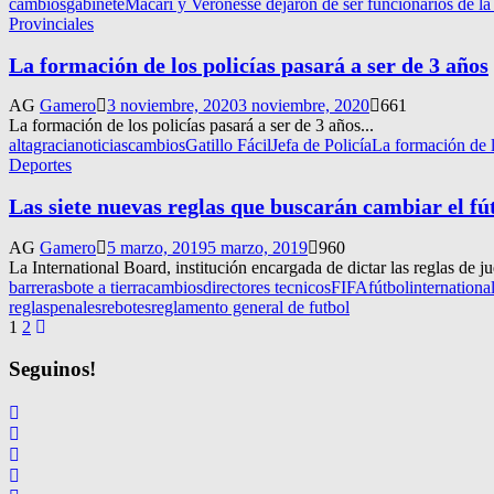
cambios
gabinete
Macari y Veronesse dejaron de ser funcionarios de la
Provinciales
La formación de los policías pasará a ser de 3 años
AG
Gamero
3 noviembre, 2020
3 noviembre, 2020
661
La formación de los policías pasará a ser de 3 años...
altagracianoticias
cambios
Gatillo Fácil
Jefa de Policía
La formación de l
Deportes
Las siete nuevas reglas que buscarán cambiar el fú
AG
Gamero
5 marzo, 2019
5 marzo, 2019
960
La International Board, institución encargada de dictar las reglas de j
barreras
bote a tierra
cambios
directores tecnicos
FIFA
fútbol
internationa
reglas
penales
rebotes
reglamento general de futbol
Navegación
1
2
de
Seguinos!
entradas