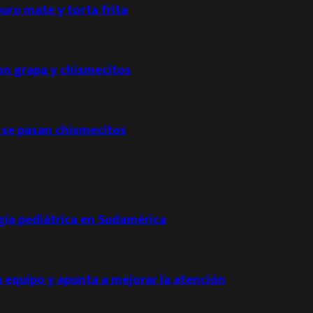
puro mate y torta frita
con grapa y chismecitos
 se pasan chismecitos
ogía pediátrica en Sudamérica
u equipo y apunta a mejorar la atención