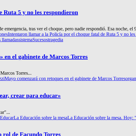
de Ruta 5 y no les respondieron
e emergencia, tras ver el choque, pero nadie respondió. Esa noche, el 
ones
Intentaron llamar a la Policía por el choque fatal de Ruta 5 y no le
s llamadas
sistema
Sucesos
tragedia
» en el gabinete de Marcos Torres
 Marcos Torres...
zzi
Mayo comenzará con retoques en el gabinete de Marcos Torres
orga
ear, crear para educar»
ar"...
Educar
La Educación sobre la mesa
La Educación sobre la mesa. Hoy: "
o rol de Facundo Torres