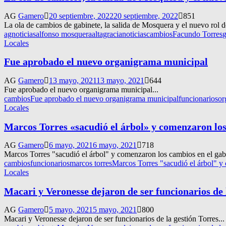
AG
Gamero
20 septiembre, 2022
20 septiembre, 2022
851
La ola de cambios de gabinete, la salida de Mosquera y el nuevo rol d
agnoticias
alfonso mosquera
altagracianoticias
cambios
Facundo Torres
g
Locales
Fue aprobado el nuevo organigrama municipal
AG
Gamero
13 mayo, 2021
13 mayo, 2021
644
Fue aprobado el nuevo organigrama municipal...
cambios
Fue aprobado el nuevo organigrama municipal
funcionarios
or
Locales
Marcos Torres «sacudió el árbol» y comenzaron los
AG
Gamero
6 mayo, 2021
6 mayo, 2021
718
Marcos Torres "sacudió el árbol" y comenzaron los cambios en el gabi
cambios
funcionarios
marcos torres
Marcos Torres "sacudió el árbol" y
Locales
Macari y Veronesse dejaron de ser funcionarios de 
AG
Gamero
5 mayo, 2021
5 mayo, 2021
800
Macari y Veronesse dejaron de ser funcionarios de la gestión Torres...