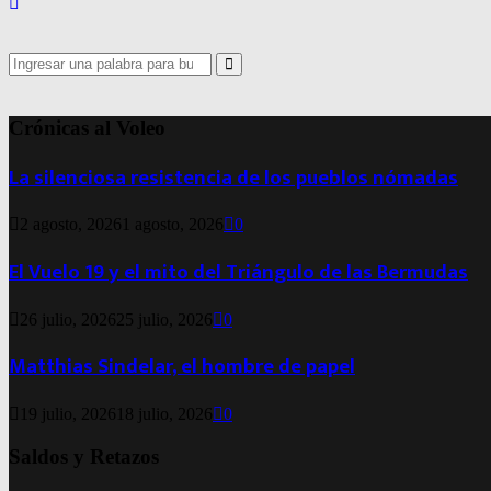
Search
for:
Search
Crónicas al Voleo
La silenciosa resistencia de los pueblos nómadas
2 agosto, 2026
1 agosto, 2026
0
El Vuelo 19 y el mito del Triángulo de las Bermudas
26 julio, 2026
25 julio, 2026
0
Matthias Sindelar, el hombre de papel
19 julio, 2026
18 julio, 2026
0
Saldos y Retazos