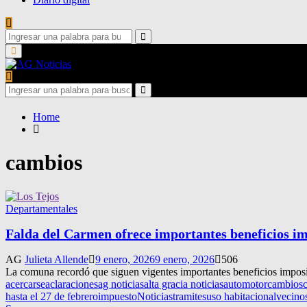
Search
for:
Search
Primary
Menu
Search
for:
Search
Home
cambios
Departamentales
Falda del Carmen ofrece importantes beneficios imp
AG
Julieta Allende
9 enero, 2026
9 enero, 2026
506
La comuna recordó que siguen vigentes importantes beneficios impositi
acercarse
aclaraciones
ag noticias
alta gracia noticias
automotor
cambios
hasta el 27 de febrero
impuesto
Noticias
tramites
uso habitacional
vecino