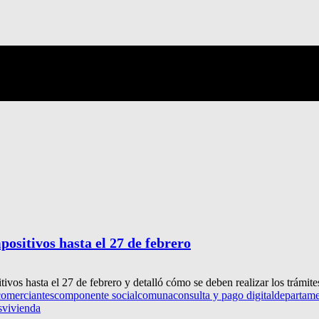
ositivos hasta el 27 de febrero
vos hasta el 27 de febrero y detalló cómo se deben realizar los trámite
comerciantes
componente social
comuna
consulta y pago digital
departame
s
vivienda