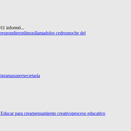
911 informó...
s respondieron
lineas
llamado
los cedros
noche del
nigrama
supersecretaría
Educar para crear
pensamiento creativo
proceso educativo