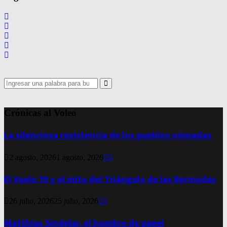
Search
for:
Search
Crónicas al Voleo
La silenciosa resistencia de los pueblos nómadas
2 agosto, 2026
1 agosto, 2026
0
El Vuelo 19 y el mito del Triángulo de las Bermudas
26 julio, 2026
25 julio, 2026
0
Matthias Sindelar, el hombre de papel