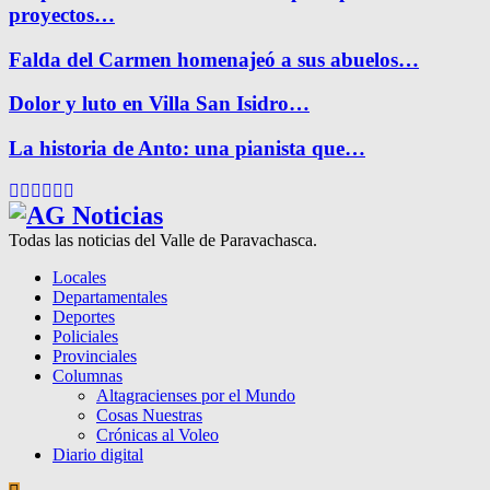
proyectos…
Falda del Carmen homenajeó a sus abuelos…
Dolor y luto en Villa San Isidro…
La historia de Anto: una pianista que…
Facebook
Twitter
Instagram
Pinterest
Google
Youtube
Todas las noticias del Valle de Paravachasca.
Locales
Departamentales
Deportes
Policiales
Provinciales
Columnas
Altagracienses por el Mundo
Cosas Nuestras
Crónicas al Voleo
Diario digital