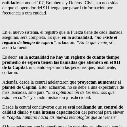
entidades
como el 107, Bomberos y Defensa Civil, sin necesidad
de que el operador del 911 tenga que pasar la información por
frecuencia a otra entidad.
En el nuevo sistema, el registro que la Fuerza tiene de cada llamada,
aseguran, será completo. Es que,
en la actualidad,
“no existe el
registro de tiempo de espera”
, aclararon.
“En la que viene, sí”
,
acotó la fuente.
Es decir,
en la actualidad no hay un registro de cuánto tiempo
promedio de espera tienen las llamadas que atienden en el 911
de la Capital
, ni cuánto esperaron las personas que, finalmente,
cortaron.
Además, desde la central adelantaron que
proyectan aumentar el
plantel de Capital
. Esto, aclararon, no se debe a una expectativa de
más llamadas, sino para
“una optimización de los recursos que
están en calle”
y su administración jurisdiccional.
Desde la central concluyeron que
se está realizando un control de
calidad diario y una intensa capacitación
del personal para elevar
el
“capital humano hacia las nuevas tecnologías que se vienen”
.
Si bien aclararon que la transformación tecnológica, alineada con la