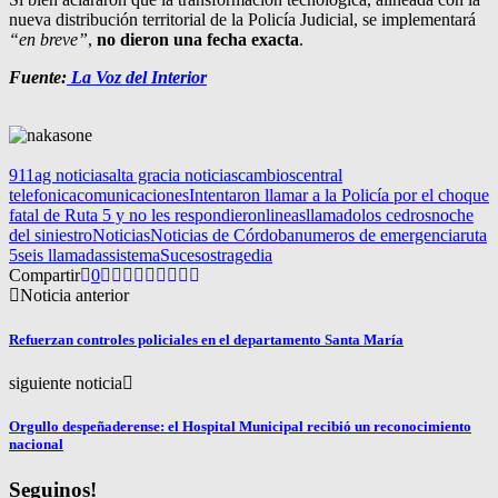
nueva distribución territorial de la Policía Judicial, se implementará
“en breve”
,
no dieron una fecha exacta
.
Fuente:
La Voz del Interior
911
ag noticias
alta gracia noticias
cambios
central
telefonica
comunicaciones
Intentaron llamar a la Policía por el choque
fatal de Ruta 5 y no les respondieron
lineas
llamado
los cedros
noche
del siniestro
Noticias
Noticias de Córdoba
numeros de emergencia
ruta
5
seis llamadas
sistema
Sucesos
tragedia
Compartir
0
Noticia anterior
Refuerzan controles policiales en el departamento Santa María
siguiente noticia
Orgullo despeñaderense: el Hospital Municipal recibió un reconocimiento
nacional
Seguinos!