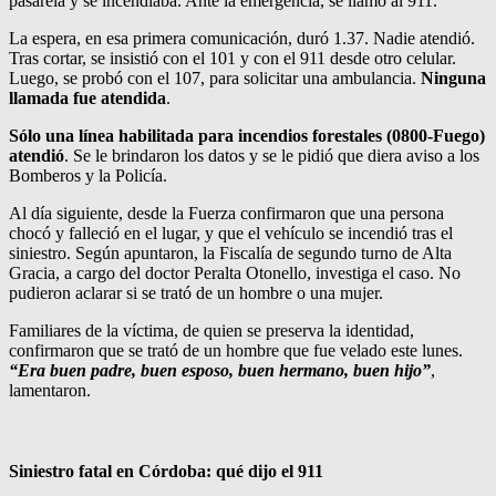
pasarela y se incendiaba. Ante la emergencia, se llamó al 911.
La espera, en esa primera comunicación, duró 1.37. Nadie atendió.
Tras cortar, se insistió con el 101 y con el 911 desde otro celular.
Luego, se probó con el 107, para solicitar una ambulancia.
Ninguna
llamada fue atendida
.
Sólo una línea habilitada para incendios forestales (0800-Fuego)
atendió
. Se le brindaron los datos y se le pidió que diera aviso a los
Bomberos y la Policía.
Al día siguiente, desde la Fuerza confirmaron que una persona
chocó y falleció en el lugar, y que el vehículo se incendió tras el
siniestro. Según apuntaron, la Fiscalía de segundo turno de Alta
Gracia, a cargo del doctor Peralta Otonello, investiga el caso. No
pudieron aclarar si se trató de un hombre o una mujer.
Familiares de la víctima, de quien se preserva la identidad,
confirmaron que se trató de un hombre que fue velado este lunes.
“Era buen padre, buen esposo, buen hermano, buen hijo”
,
lamentaron.
Siniestro fatal en Córdoba: qué dijo el 911