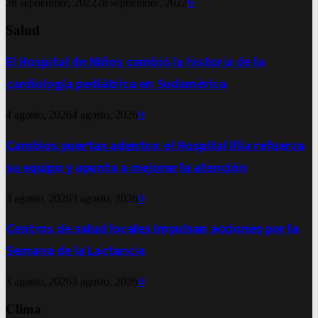
28 septiembre, 2022
28 septiembre, 2022
0
Salud
El Hospital de Niños cambió la historia de la
cardiología pediátrica en Sudamérica
4 agosto, 2026
4 agosto, 2026
0
Cambios puertas adentro: el Hospital Illia refuerza
su equipo y apunta a mejorar la atención
3 agosto, 2026
3 agosto, 2026
0
Centros de salud locales impulsan acciones por la
Semana de la Lactancia
3 agosto, 2026
3 agosto, 2026
0
Clima