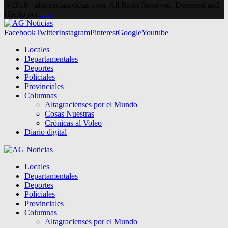
@2019 - altagracianoticias.com. All Right Reserved. Designed and
Hecho por
lma
Facebook
Twitter
Instagram
Pinterest
Google
Youtube
Locales
Departamentales
Deportes
Policiales
Provinciales
Columnas
Altagracienses por el Mundo
Cosas Nuestras
Crónicas al Voleo
Diario digital
Locales
Departamentales
Deportes
Policiales
Provinciales
Columnas
Altagracienses por el Mundo