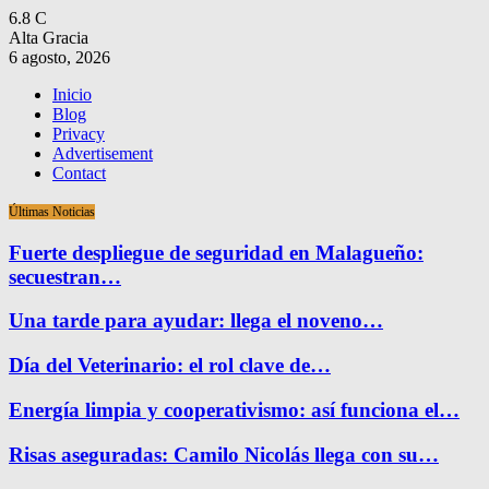
6.8
C
Alta Gracia
6 agosto, 2026
Inicio
Blog
Privacy
Advertisement
Contact
Últimas Noticias
Fuerte despliegue de seguridad en Malagueño:
secuestran…
Una tarde para ayudar: llega el noveno…
Día del Veterinario: el rol clave de…
Energía limpia y cooperativismo: así funciona el…
Risas aseguradas: Camilo Nicolás llega con su…