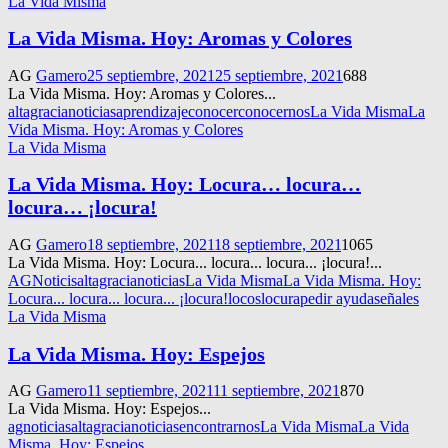
La Vida Misma
La Vida Misma. Hoy: Aromas y Colores
AG
Gamero
25 septiembre, 2021
25 septiembre, 2021
688
La Vida Misma. Hoy: Aromas y Colores...
altagracianoticias
aprendizaje
conocer
conocernos
La Vida Misma
La
Vida Misma. Hoy: Aromas y Colores
La Vida Misma
La Vida Misma. Hoy: Locura… locura…
locura… ¡locura!
AG
Gamero
18 septiembre, 2021
18 septiembre, 2021
1065
La Vida Misma. Hoy: Locura... locura... locura... ¡locura!...
AGNoticis
altagracianoticias
La Vida Misma
La Vida Misma. Hoy:
Locura... locura... locura... ¡locura!
locos
locura
pedir ayuda
señales
La Vida Misma
La Vida Misma. Hoy: Espejos
AG
Gamero
11 septiembre, 2021
11 septiembre, 2021
870
La Vida Misma. Hoy: Espejos...
agnoticias
altagracianoticias
encontrarnos
La Vida Misma
La Vida
Misma. Hoy: Espejos