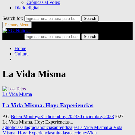
Crónicas al Voleo
Diario digital
Search for:
Search
Primary Menu
Search for:
Search
Home
Cultura
La Vida Misma
La Vida Misma
La Vida Misma. Hoy: Experiencias
AG
Belen Montoya
31 diciembre, 2023
30 diciembre, 2023
1027
La Vida Misma. Hoy: Experiencias...
agnoticias
altagracianoticias
aprendizajes
La Vida Misma
La Vida
Misma. Hoy: Experiencias
miradas
reacciones
Vida