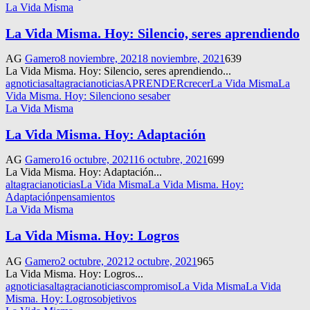
La Vida Misma
La Vida Misma. Hoy: Silencio, seres aprendiendo
AG
Gamero
8 noviembre, 2021
8 noviembre, 2021
639
La Vida Misma. Hoy: Silencio, seres aprendiendo...
agnoticias
altagracianoticias
APRENDER
crecer
La Vida Misma
La
Vida Misma. Hoy: Silencio
no se
saber
La Vida Misma
La Vida Misma. Hoy: Adaptación
AG
Gamero
16 octubre, 2021
16 octubre, 2021
699
La Vida Misma. Hoy: Adaptación...
altagracianoticias
La Vida Misma
La Vida Misma. Hoy:
Adaptación
pensamientos
La Vida Misma
La Vida Misma. Hoy: Logros
AG
Gamero
2 octubre, 2021
2 octubre, 2021
965
La Vida Misma. Hoy: Logros...
agnoticias
altagracianoticias
compromiso
La Vida Misma
La Vida
Misma. Hoy: Logros
objetivos