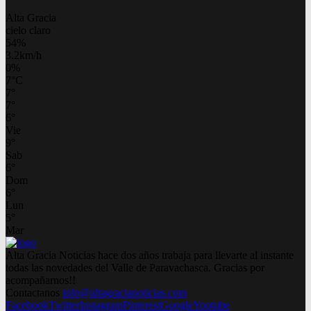
Alta Gracia
cielo claro
54%
3.2km/h
0%
7
°
C
7
°
7
°
6
°
Vie
9
°
Sab
6
°
Dom
6
°
Lun
5
°
Mar
Alta Gracia Noticias hace dos años trabaja para llevarte al instante
todas las novedades del Valle de Paravachasca. Gracias por
acompañarnos!!
Contactanos
info@altagracianoticias.com
Facebook
Twitter
Instagram
Pinterest
Google
Youtube