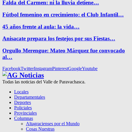
Falda del Carmen: ni la lluvia detiene…
Fútbol femenino en crecimiento: el Club Infantil…
45 años frente al aula: la vida…
Anisacate prepara los festejos por sus Fiestas…
Orgullo Merengue: Mateo Márquez fue convocado
al…
Facebook
Twitter
Instagram
Pinterest
Google
Youtube
Todas las noticias del Valle de Paravachasca.
Locales
Departamentales
Deportes
Policiales
Provinciales
Columnas
Altagracienses por el Mundo
Cosas Nuestras