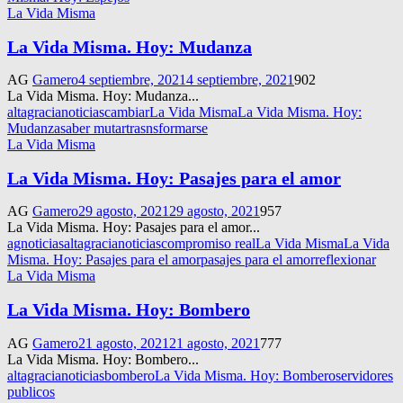
La Vida Misma
La Vida Misma. Hoy: Mudanza
AG
Gamero
4 septiembre, 2021
4 septiembre, 2021
902
La Vida Misma. Hoy: Mudanza...
altagracianoticias
cambiar
La Vida Misma
La Vida Misma. Hoy:
Mudanza
saber mutar
trasnsformarse
La Vida Misma
La Vida Misma. Hoy: Pasajes para el amor
AG
Gamero
29 agosto, 2021
29 agosto, 2021
957
La Vida Misma. Hoy: Pasajes para el amor...
agnoticias
altagracianoticias
compromiso real
La Vida Misma
La Vida
Misma. Hoy: Pasajes para el amor
pasajes para el amor
reflexionar
La Vida Misma
La Vida Misma. Hoy: Bombero
AG
Gamero
21 agosto, 2021
21 agosto, 2021
777
La Vida Misma. Hoy: Bombero...
altagracianoticias
bombero
La Vida Misma. Hoy: Bombero
servidores
publicos