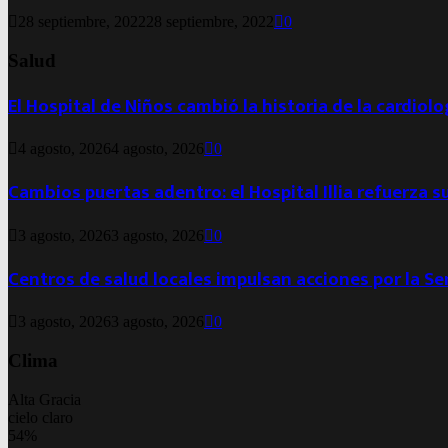
28 septiembre, 2022
28 septiembre, 2022
0
Salud
El Hospital de Niños cambió la historia de la cardiol
4 agosto, 2026
4 agosto, 2026
0
Cambios puertas adentro: el Hospital Illia refuerza s
3 agosto, 2026
3 agosto, 2026
0
Centros de salud locales impulsan acciones por la S
3 agosto, 2026
3 agosto, 2026
0
Clima
Alta Gracia
cielo claro
54%