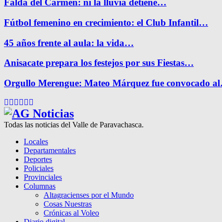
Falda del Carmen: ni la lluvia detiene…
Fútbol femenino en crecimiento: el Club Infantil…
45 años frente al aula: la vida…
Anisacate prepara los festejos por sus Fiestas…
Orgullo Merengue: Mateo Márquez fue convocado a
Facebook
Twitter
Instagram
Pinterest
Google
Youtube
Todas las noticias del Valle de Paravachasca.
Locales
Departamentales
Deportes
Policiales
Provinciales
Columnas
Altagracienses por el Mundo
Cosas Nuestras
Crónicas al Voleo
Diario digital