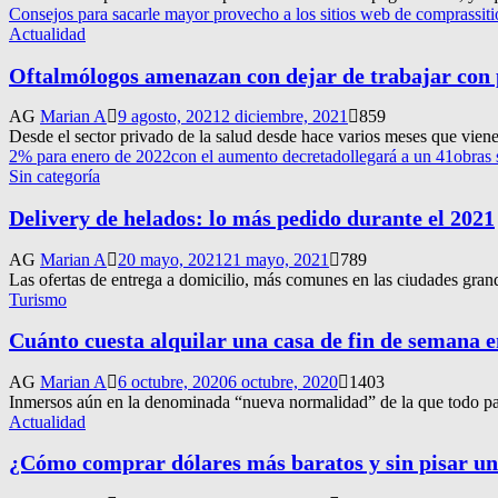
Consejos para sacarle mayor provecho a los sitios web de compras
sit
Actualidad
Oftalmólogos amenazan con dejar de trabajar con 
AG
Marian A
9 agosto, 2021
2 diciembre, 2021
859
Desde el sector privado de la salud desde hace varios meses que viene
2% para enero de 2022
con el aumento decretado
llegará a un 41
obras 
Sin categoría
Delivery de helados: lo más pedido durante el 2021
AG
Marian A
20 mayo, 2021
21 mayo, 2021
789
Las ofertas de entrega a domicilio, más comunes en las ciudades gran
Turismo
Cuánto cuesta alquilar una casa de fin de semana 
AG
Marian A
6 octubre, 2020
6 octubre, 2020
1403
Inmersos aún en la denominada “nueva normalidad” de la que todo pare
Actualidad
¿Cómo comprar dólares más baratos y sin pisar u