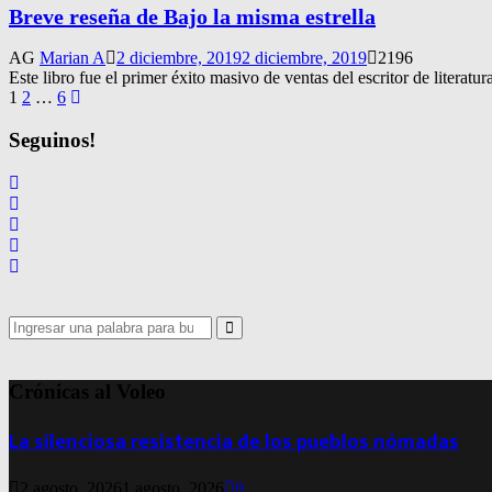
Breve reseña de Bajo la misma estrella
AG
Marian A
2 diciembre, 2019
2 diciembre, 2019
2196
Este libro fue el primer éxito masivo de ventas del escritor de literatur
Navegación
1
2
…
6
de
Seguinos!
entradas
Search
for:
Search
Crónicas al Voleo
La silenciosa resistencia de los pueblos nómadas
2 agosto, 2026
1 agosto, 2026
0