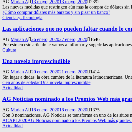
AG
Marian A
13 mayo, 2020
13 mayo, 2020
2392
Las nuevas medidas que restringen aún más la compra de dólares sin l
¿Cómo comprar dólares más baratos y sin pisar un banco?
Ciencia-y-Tecnología
Las aplicaciones que no pueden faltar cuando le co
AG
Marian A
26 enero, 2020
27 enero, 2020
1646
Por esto en este artículo te vamos a informar y sugerir las aplicaciones
Cultura
Una novela imprescindible
AG
Marian A
20 enero, 2020
21 enero, 2020
1414
Sin lugar a dudas, la obra cumbre de la literatura latinoamericana. Un
cien años de soledad
Una novela imprescindible
Actualidad
AG Noticias nominado a los Premios Web más gran
AG
Marian A
18 enero, 2020
18 enero, 2020
1375
Con 3 nominaciones, AG Noticias se transforma en uno de los sitios má
ACAPI 2020
AG Noticias nominado a los Premios Web más grandes d
Actualidad