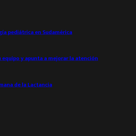
ogía pediátrica en Sudamérica
u equipo y apunta a mejorar la atención
emana de la Lactancia