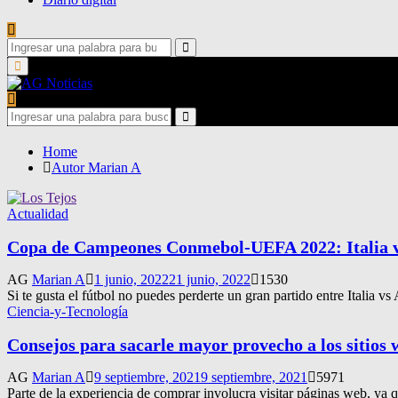
Search
for:
Search
Primary
Menu
Search
for:
Search
Home
Autor
Marian A
Actualidad
Copa de Campeones Conmebol-UEFA 2022: Italia v
AG
Marian A
1 junio, 2022
21 junio, 2022
1530
Si te gusta el fútbol no puedes perderte un gran partido entre Italia vs
Ciencia-y-Tecnología
Consejos para sacarle mayor provecho a los sitios
AG
Marian A
9 septiembre, 2021
9 septiembre, 2021
5971
Parte de la experiencia de comprar involucra visitar páginas web, ya