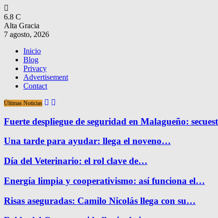
6.8
C
Alta Gracia
7 agosto, 2026
Inicio
Blog
Privacy
Advertisement
Contact
Últimas Noticias
Fuerte despliegue de seguridad en Malagueño: secue
Una tarde para ayudar: llega el noveno…
Día del Veterinario: el rol clave de…
Energía limpia y cooperativismo: así funciona el…
Risas aseguradas: Camilo Nicolás llega con su…