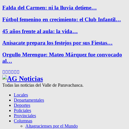
Falda del Carmen: ni la lluvia detiene…
Fútbol femenino en crecimiento: el Club Infantil…
45 años frente al aula: la vida…
Anisacate prepara los festejos por sus Fiestas…
Orgullo Merengue: Mateo Márquez fue convocado
al…
Facebook
Twitter
Instagram
Pinterest
Google
Youtube
Todas las noticias del Valle de Paravachasca.
Locales
Departamentales
Deportes
Policiales
Provinciales
Columnas
Altagracienses por el Mundo