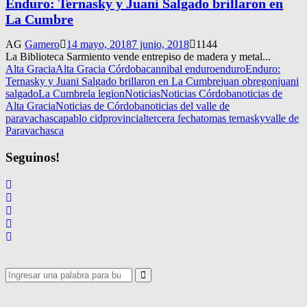
Enduro: Ternasky y Juani Salgado brillaron en
La Cumbre
AG
Gamero
14 mayo, 2018
7 junio, 2018
1144
La Biblioteca Sarmiento vende entrepiso de madera y metal...
Alta Gracia
Alta Gracia Córdoba
cannibal enduro
enduro
Enduro:
Ternasky y Juani Salgado brillaron en La Cumbre
juan obregon
juani
salgado
La Cumbre
la legion
Noticias
Noticias Córdoba
noticias de
Alta Gracia
Noticias de Córdoba
noticias del valle de
paravachasca
pablo cid
provincial
tercera fecha
tomas ternasky
valle de
Paravachasca
Seguinos!
Search
for:
Search