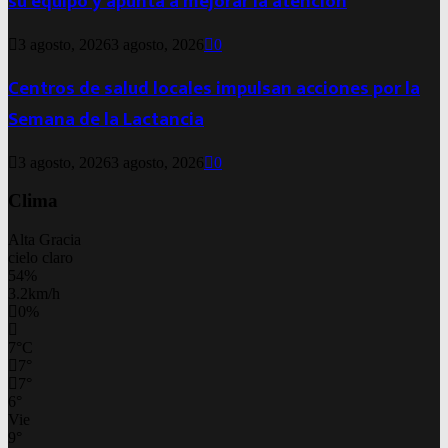
su equipo y apunta a mejorar la atención
3 agosto, 2026
3 agosto, 2026
0
Centros de salud locales impulsan acciones por la
Semana de la Lactancia
3 agosto, 2026
3 agosto, 2026
0
Clima
Alta Gracia
cielo claro
54%
3.2km/h
0%
7
°
C
7
°
7
°
6
°
Vie
9
°