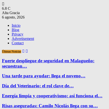
6.8
C
Alta Gracia
6 agosto, 2026
Inicio
Blog
Privacy
Advertisement
Contact
Últimas Noticias
Fuerte despliegue de seguridad en Malagueño:
secuestran…
Una tarde para ayudar: llega el noveno…
Día del Veterinario: el rol clave de…
Energía limpia y cooperativismo: así funciona el…
Risas aseguradas: Camilo Nicolás llega con su…