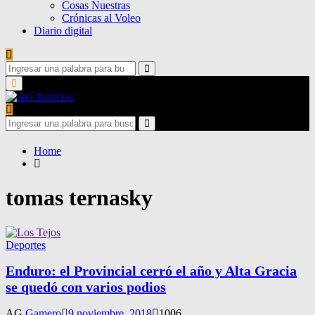
Cosas Nuestras
Crónicas al Voleo
Diario digital
Search
for:
Search
Primary
Menu
Search
for:
Search
Home
tomas ternasky
Deportes
Enduro: el Provincial cerró el año y Alta Gracia
se quedó con varios podios
AG
Gamero
9 noviembre, 2018
1006