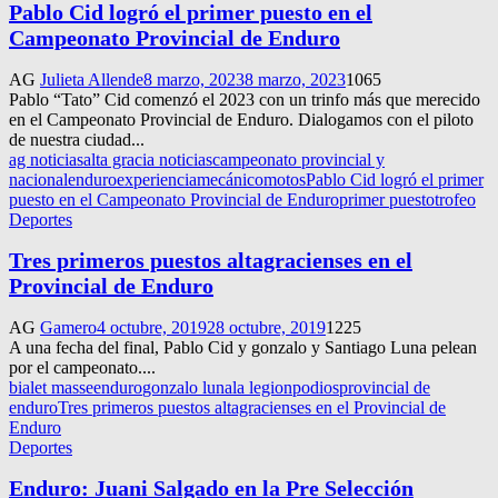
Pablo Cid logró el primer puesto en el
Campeonato Provincial de Enduro
AG
Julieta Allende
8 marzo, 2023
8 marzo, 2023
1065
Pablo “Tato” Cid comenzó el 2023 con un trinfo más que merecido
en el Campeonato Provincial de Enduro. Dialogamos con el piloto
de nuestra ciudad...
ag noticias
alta gracia noticias
campeonato provincial y
nacional
enduro
experiencia
mecánico
motos
Pablo Cid logró el primer
puesto en el Campeonato Provincial de Enduro
primer puesto
trofeo
Deportes
Tres primeros puestos altagracienses en el
Provincial de Enduro
AG
Gamero
4 octubre, 2019
28 octubre, 2019
1225
A una fecha del final, Pablo Cid y gonzalo y Santiago Luna pelean
por el campeonato....
bialet masse
enduro
gonzalo luna
la legion
podios
provincial de
enduro
Tres primeros puestos altagracienses en el Provincial de
Enduro
Deportes
Enduro: Juani Salgado en la Pre Selección