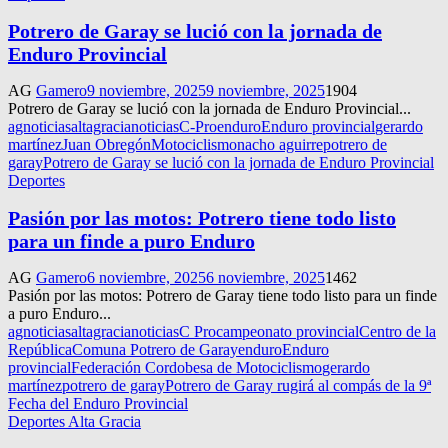
Potrero de Garay se lució con la jornada de
Enduro Provincial
AG
Gamero
9 noviembre, 2025
9 noviembre, 2025
1904
Potrero de Garay se lució con la jornada de Enduro Provincial...
agnoticias
altagracianoticias
C-Pro
enduro
Enduro provincial
gerardo
martínez
Juan Obregón
Motociclismo
nacho aguirre
potrero de
garay
Potrero de Garay se lució con la jornada de Enduro Provincial
Deportes
Pasión por las motos: Potrero tiene todo listo
para un finde a puro Enduro
AG
Gamero
6 noviembre, 2025
6 noviembre, 2025
1462
Pasión por las motos: Potrero de Garay tiene todo listo para un finde
a puro Enduro...
agnoticias
altagracianoticias
C Pro
campeonato provincial
Centro de la
República
Comuna Potrero de Garay
enduro
Enduro
provincial
Federación Cordobesa de Motociclismo
gerardo
martínez
potrero de garay
Potrero de Garay rugirá al compás de la 9ª
Fecha del Enduro Provincial
Deportes Alta Gracia