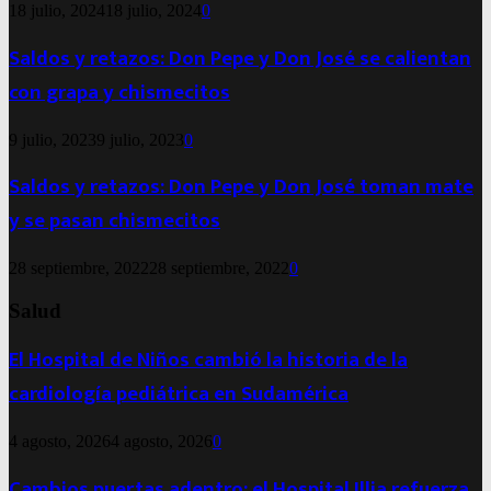
18 julio, 2024
18 julio, 2024
0
Saldos y retazos: Don Pepe y Don José se calientan
con grapa y chismecitos
9 julio, 2023
9 julio, 2023
0
Saldos y retazos: Don Pepe y Don José toman mate
y se pasan chismecitos
28 septiembre, 2022
28 septiembre, 2022
0
Salud
El Hospital de Niños cambió la historia de la
cardiología pediátrica en Sudamérica
4 agosto, 2026
4 agosto, 2026
0
Cambios puertas adentro: el Hospital Illia refuerza