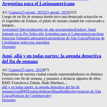
Argentina para el Latinoamericano
AG
Gamero
23 agosto, 2019
23 agosto, 2019
1032
Luego de un fin de semana donde tuvo una destacada actuación en
el Argentino de Enduro, el piloto de nuestra ciudad fue convocado a
integrar...
Argentino
Chilecito
deportes de alta gracia
enduro
Enduro: Juani
Salgado en la Pre Selección Argentina para el Latinoamericano
Juan
Ignacion Salgado
Latinoamericano
noticias de Alta Gracia
Noticias de
Córdoba
pre seleccion argentina
Deportes
Aquí, allá y en todas partes: la agenda deportiva
del fin de semana
AG
Gamero
25 mayo, 2019
875
Deportistas de nuestra ciudad estarán representándonos en distintos
eventos este fin de semana, y pasamos a destacar algunos de ellos:
BMX Franchesca Zabala, Iñaki Martinez,...
allá y en todas partes: la agenda deportiva del fin de
semana
Aquí
BMX
enduro
futbo
golf
handball
hockey
noticias de Alta
Gracia
Noticias de Córdoba
voley
Deportes