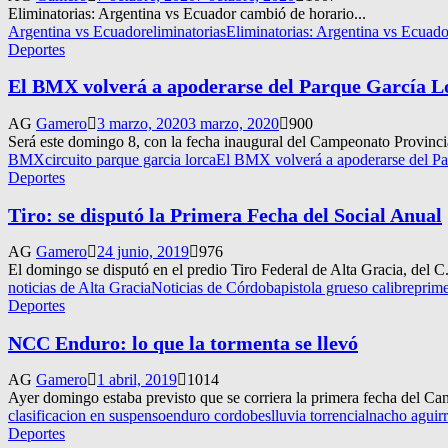
Eliminatorias: Argentina vs Ecuador cambió de horario...
Argentina vs Ecuador
eliminatorias
Eliminatorias: Argentina vs Ecuado
Deportes
El BMX volverá a apoderarse del Parque García L
AG
Gamero
3 marzo, 2020
3 marzo, 2020
900
Será este domingo 8, con la fecha inaugural del Campeonato Provincial
BMX
circuito parque garcia lorca
El BMX volverá a apoderarse del Pa
Deportes
Tiro: se disputó la Primera Fecha del Social Anual
AG
Gamero
24 junio, 2019
976
El domingo se disputó en el predio Tiro Federal de Alta Gracia, del C
noticias de Alta Gracia
Noticias de Córdoba
pistola grueso calibre
prime
Deportes
NCC Enduro: lo que la tormenta se llevó
AG
Gamero
1 abril, 2019
1014
Ayer domingo estaba previsto que se corriera la primera fecha del C
clasificacion en suspenso
enduro cordobes
lluvia torrencial
nacho aguir
Deportes