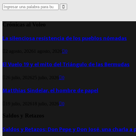
Search
for:
Search
Crónicas al Voleo
La silenciosa resistencia de los pueblos nómadas
2 agosto, 2026
1 agosto, 2026
0
El Vuelo 19 y el mito del Triángulo de las Bermudas
26 julio, 2026
25 julio, 2026
0
Matthias Sindelar, el hombre de papel
19 julio, 2026
18 julio, 2026
0
Saldos y Retazos
Saldos y Retazos: Don Pepe y Don José, una charla a 