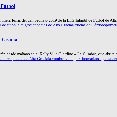
 Fútbol
primera fecha del campeonato 2019 de la Liga Infantil de Fútbol de Alta.
 de futbol alta gracia
noticias de Alta Gracia
Noticias de Córdoba
primer
ta Gracia
án desde mañana en el Rally Villa Giardino – La Cumbre, que abrirá el
con tres pilotos de Alta Gracia
la cumbre villa giardino
mariano gonzalez