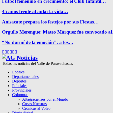
Fútbol femenino en crecimiento: el Club Infantil…
45 años frente al aula: la vida…
Anisacate prepara los festejos por sus Fiestas…
Orgullo Merengue: Mateo Márquez fue convocado a
“No dormí de la emoción”: a los…
Facebook
Twitter
Instagram
Pinterest
Google
Youtube
Todas las noticias del Valle de Paravachasca.
Locales
Departamentales
Deportes
Policiales
Provinciales
Columnas
Altagracienses por el Mundo
Cosas Nuestras
Crónicas al Voleo
Diario digital