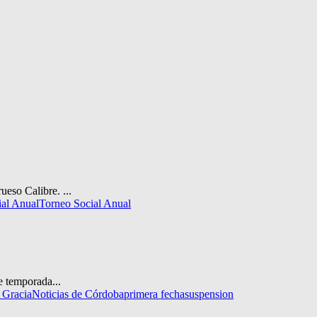
eso Calibre. ...
ial Anual
Torneo Social Anual
e temporada...
a Gracia
Noticias de Córdoba
primera fecha
suspension