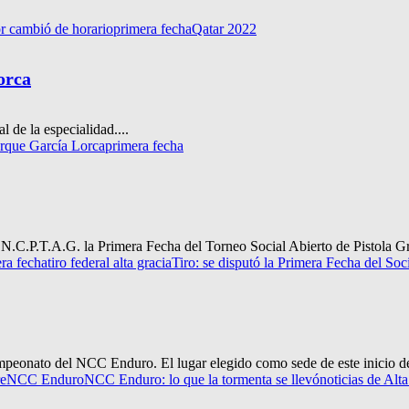
r cambió de horario
primera fecha
Qatar 2022
orca
 de la especialidad....
rque García Lorca
primera fecha
.N.C.P.T.A.G. la Primera Fecha del Torneo Social Abierto de Pistola Gru
ra fecha
tiro federal alta gracia
Tiro: se disputó la Primera Fecha del Soc
ampeonato del NCC Enduro. El lugar elegido como sede de este inicio d
re
NCC Enduro
NCC Enduro: lo que la tormenta se llevó
noticias de Alt