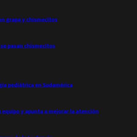
con grapa y chismecitos
 se pasan chismecitos
ogía pediátrica en Sudamérica
u equipo y apunta a mejorar la atención