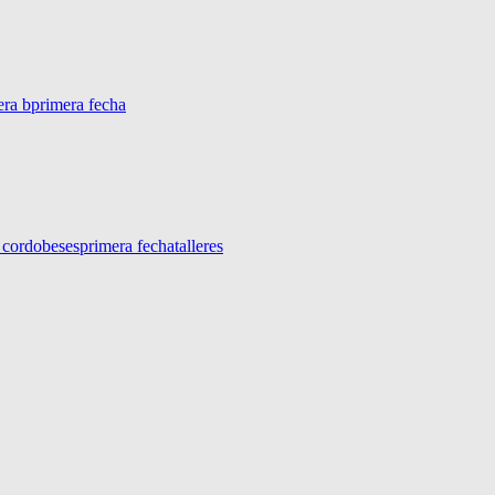
era b
primera fecha
s cordobeses
primera fecha
talleres