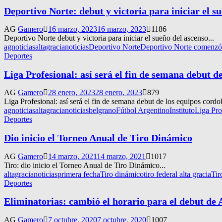
Deportivo Norte: debut y victoria para iniciar el s
AG
Gamero
16 marzo, 2023
16 marzo, 2023
1186
Deportivo Norte debut y victoria para iniciar el sueño del ascenso...
agnoticias
altagracianoticias
Deportivo Norte
Deportivo Norte comenzó 
Deportes
Liga Profesional: así será el fin de semana debut d
AG
Gamero
28 enero, 2023
28 enero, 2023
879
Liga Profesional: así será el fin de semana debut de los equipos cordob
agnoticias
altagracianoticias
belgrano
Fútbol Argentino
Instituto
Liga Pro
Deportes
Dio inicio el Torneo Anual de Tiro Dinámico
AG
Gamero
14 marzo, 2021
14 marzo, 2021
1017
Tiro: dio inicio el Torneo Anual de Tiro Dinámico...
altagracianoticias
primera fecha
Tiro dinámico
tiro federal alta gracia
Tir
Deportes
Eliminatorias: cambió el horario para el debut de 
AG
Gamero
7 octubre, 2020
7 octubre, 2020
1007