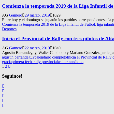
Comienza la temporada 2019 de la Liga Infantil de
AG
Gamero
29 marzo, 2019
1029
Entre hoy y el domingo se jugarán los partidos correspondientes a la 
Comienza la temporada 2019 de la Liga Infantil de Fútbol. liga infantil
Deportes
Inicia el Provincial de Rally con tres pilotos de Al
AG
Gamero
22 marzo, 2019
1040
Agustín Barrandeguy, Walter Candiotto y Mariano González participar
agustin barrandeguy
calendario completo
Inicia el Provincial de Rally 
gracia
primera fecha
rally provincial
walter candiotto
Navegación
1
2
de
Seguinos!
entradas