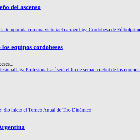
ueño del ascenso
la temporada con una victoria
el carmen
Liga Cordobesa de Fútbol
prim
e los equipos cordobeses
eses...
fesional
Liga Profesional: así será el fin de semana debut de los equipo
o: dio inicio el Torneo Anual de Tiro Dinámico
Argentina