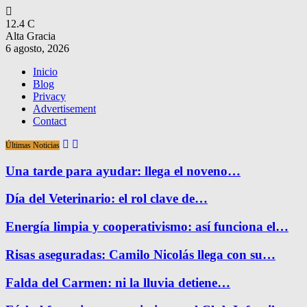
12.4
C
Alta Gracia
6 agosto, 2026
Inicio
Blog
Privacy
Advertisement
Contact
Últimas Noticias
Una tarde para ayudar: llega el noveno…
Día del Veterinario: el rol clave de…
Energía limpia y cooperativismo: así funciona el…
Risas aseguradas: Camilo Nicolás llega con su…
Falda del Carmen: ni la lluvia detiene…