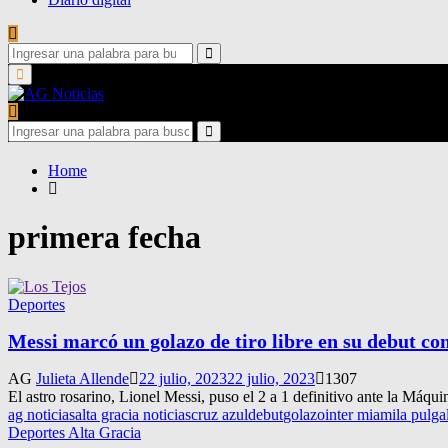
Search
for:
Search
Primary
Menu
Search
for:
Search
Home
primera fecha
Deportes
Messi marcó un golazo de tiro libre en su debut co
AG
Julieta Allende
22 julio, 2023
22 julio, 2023
1307
El astro rosarino, Lionel Messi, puso el 2 a 1 definitivo ante la Máqu
ag noticias
alta gracia noticias
cruz azul
debut
golazo
inter miami
la pulga
Deportes Alta Gracia