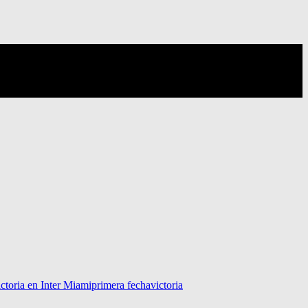
ictoria en Inter Miami
primera fecha
victoria