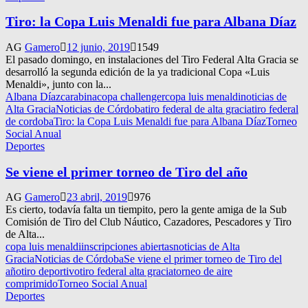
Tiro: la Copa Luis Menaldi fue para Albana Díaz
AG
Gamero
12 junio, 2019
1549
El pasado domingo, en instalaciones del Tiro Federal Alta Gracia se
desarrolló la segunda edición de la ya tradicional Copa «Luis
Menaldi», junto con la...
Albana Díaz
carabina
copa challenger
copa luis menaldi
noticias de
Alta Gracia
Noticias de Córdoba
tiro federal de alta gracia
tiro federal
de cordoba
Tiro: la Copa Luis Menaldi fue para Albana Díaz
Torneo
Social Anual
Deportes
Se viene el primer torneo de Tiro del año
AG
Gamero
23 abril, 2019
976
Es cierto, todavía falta un tiempito, pero la gente amiga de la Sub
Comisión de Tiro del Club Náutico, Cazadores, Pescadores y Tiro
de Alta...
copa luis menaldi
inscripciones abiertas
noticias de Alta
Gracia
Noticias de Córdoba
Se viene el primer torneo de Tiro del
año
tiro deportivo
tiro federal alta gracia
torneo de aire
comprimido
Torneo Social Anual
Deportes