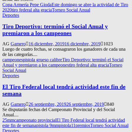
Copa Armería Pepe Gioda
Este domingo se abre la actividad de Tiro
2020
tiro federal alta gracia
Torneo Social Anual
Deportes
Tiro Deportivo: terminó el Social Anual y
premiaron a los campeones
AG
Gamero
16 diciembre, 2019
16 diciembre, 2019
1023
Luego de cuatro fechas, se consagraron los ganadores de cada una
de las categorías....
campeones
pistola grueso calibre
Tiro Deportivo: terminó el Social
Anual y premiaron a los campeones
tiro federal alta gracia
Torneo
Social Anual
Deportes
El Tiro Federal local tendrá actividad este fin de
semana
AG
Gamero
26 septiembre, 2019
26 septiembre, 2019
840
Se disputarán fechas del Campeonato Provincial y del Social
Anual....
25mm
campeonato provincial
El Tiro Federal local tendrá actividad
este fin de semana
pistola 9mm
pistola11
premios
Torneo Social Anual
Deportes