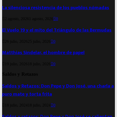
La silenciosa resistencia de los pueblos nómadas
2 agosto, 2026
1 agosto, 2026
0
El Vuelo 19 y el mito del Triángulo de las Bermudas
26 julio, 2026
25 julio, 2026
0
Matthias Sindelar, el hombre de papel
19 julio, 2026
18 julio, 2026
0
Saldos y Retazos
Saldos y Retazos: Don Pepe y Don José, una charla a
puro mate y torta frita
18 julio, 2024
18 julio, 2024
0
Saldos y retazos: Don Pepe y Don José se calientan