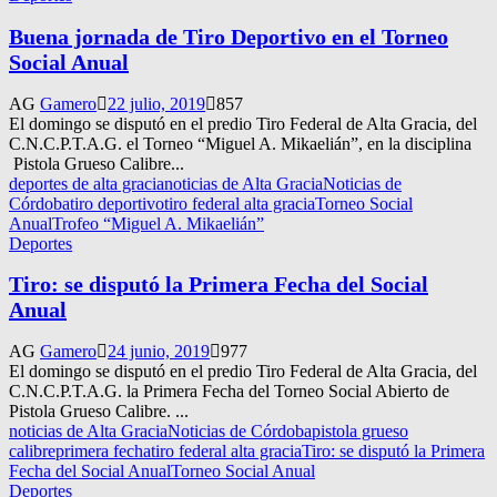
Buena jornada de Tiro Deportivo en el Torneo
Social Anual
AG
Gamero
22 julio, 2019
857
El domingo se disputó en el predio Tiro Federal de Alta Gracia, del
C.N.C.P.T.A.G. el Torneo “Miguel A. Mikaelián”, en la disciplina
Pistola Grueso Calibre...
deportes de alta gracia
noticias de Alta Gracia
Noticias de
Córdoba
tiro deportivo
tiro federal alta gracia
Torneo Social
Anual
Trofeo “Miguel A. Mikaelián”
Deportes
Tiro: se disputó la Primera Fecha del Social
Anual
AG
Gamero
24 junio, 2019
977
El domingo se disputó en el predio Tiro Federal de Alta Gracia, del
C.N.C.P.T.A.G. la Primera Fecha del Torneo Social Abierto de
Pistola Grueso Calibre. ...
noticias de Alta Gracia
Noticias de Córdoba
pistola grueso
calibre
primera fecha
tiro federal alta gracia
Tiro: se disputó la Primera
Fecha del Social Anual
Torneo Social Anual
Deportes