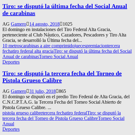
Tiro: se disputó la última fecha del Social Anual
de carabinas
AG
Gamero
14 agosto, 2018
1025
El domingo en instalaciones del Tiro Federal Alta Gracia,
perteneciente al Club Náutico, Cazadores, Pescadores y Tiro Alta
Gracia, se desarrolló la Última fecha del...
10 metros
carabinas a aire comprimido
jueces
premiacion
tercera
fecha
tiro federal alta gracia
Tiro: se disputó la última fecha del Social
Anual de carabinas
Torneo Social Anual
Deportes
Tiro: se disputó la tercera fecha del Torneo de
Pistola Grueso Calibre
AG
Gamero
31 julio, 2018
865
El domingo se disputó en el predio Tiro Federal de Alta Gracia, del
C.N.C.P.T.A.G. la Tercera Fecha del Torneo Social Abierto de
Pistola Grueso Calibre. ...
pistola grueso calibre
tercera fecha
tiro federal
Tiro: se disputó la
tercera fecha del Torneo de Pistola Grueso Calibre
Torneo Social
Anual
Deportes