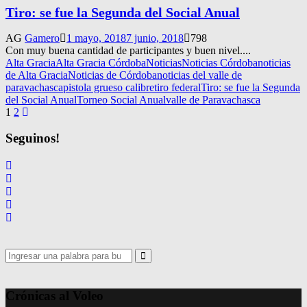
Tiro: se fue la Segunda del Social Anual
AG
Gamero
1 mayo, 2018
7 junio, 2018
798
Con muy buena cantidad de participantes y buen nivel....
Alta Gracia
Alta Gracia Córdoba
Noticias
Noticias Córdoba
noticias
de Alta Gracia
Noticias de Córdoba
noticias del valle de
paravachasca
pistola grueso calibre
tiro federal
Tiro: se fue la Segunda
del Social Anual
Torneo Social Anual
valle de Paravachasca
Navegación
1
2
de
Seguinos!
entradas
Search
for:
Search
Crónicas al Voleo