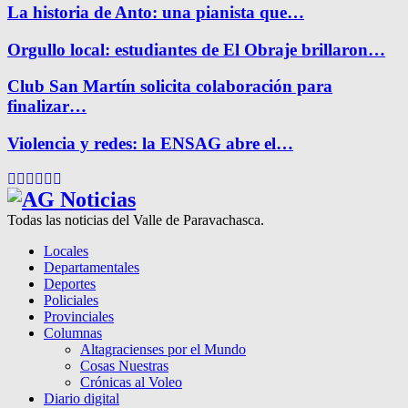
La historia de Anto: una pianista que…
Orgullo local: estudiantes de El Obraje brillaron…
Club San Martín solicita colaboración para
finalizar…
Violencia y redes: la ENSAG abre el…
Facebook
Twitter
Instagram
Pinterest
Google
Youtube
Todas las noticias del Valle de Paravachasca.
Locales
Departamentales
Deportes
Policiales
Provinciales
Columnas
Altagracienses por el Mundo
Cosas Nuestras
Crónicas al Voleo
Diario digital