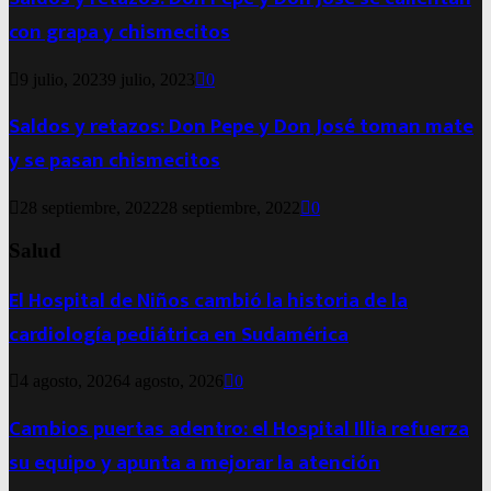
con grapa y chismecitos
9 julio, 2023
9 julio, 2023
0
Saldos y retazos: Don Pepe y Don José toman mate
y se pasan chismecitos
28 septiembre, 2022
28 septiembre, 2022
0
Salud
El Hospital de Niños cambió la historia de la
cardiología pediátrica en Sudamérica
4 agosto, 2026
4 agosto, 2026
0
Cambios puertas adentro: el Hospital Illia refuerza
su equipo y apunta a mejorar la atención