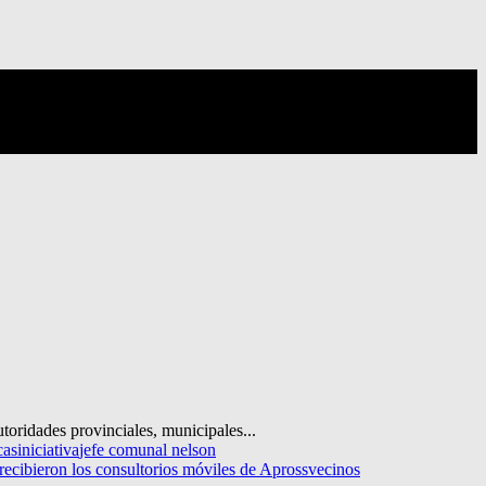
utoridades provinciales, municipales...
cas
iniciativa
jefe comunal nelson
recibieron los consultorios móviles de Apross
vecinos