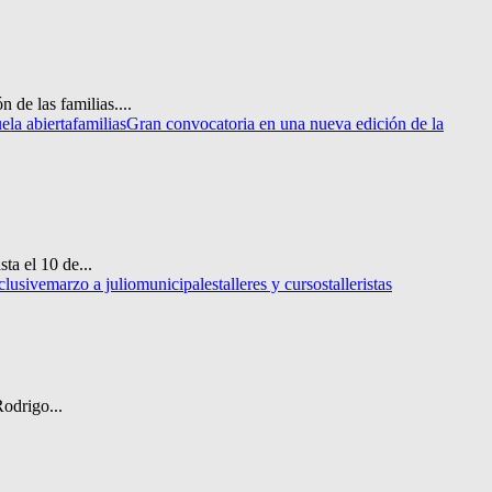
 de las familias....
ela abierta
familias
Gran convocatoria en una nueva edición de la
ta el 10 de...
clusive
marzo a julio
municipales
talleres y cursos
talleristas
Rodrigo...