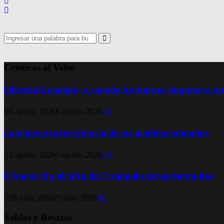
Search
for:
Search
Crónicas al Voleo
Editorial Columba, o cuando los héroes llegaron a lo
9 agosto, 2026
8 agosto, 2026
0
La silenciosa resistencia de los pueblos nómadas
2 agosto, 2026
1 agosto, 2026
0
El Vuelo 19 y el mito del Triángulo de las Bermudas
26 julio, 2026
25 julio, 2026
0
Saldos y Retazos