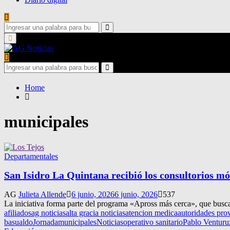
Search
for:
Search
Primary
Menu
Search
for:
Search
Home
municipales
Departamentales
San Isidro La Quintana recibió los consultorios mó
AG
Julieta Allende
6 junio, 2026
6 junio, 2026
537
La iniciativa forma parte del programa «Apross más cerca», que busca g
afiliados
ag noticias
alta gracia noticias
atencion medica
autoridades prov
basualdo
Jornada
municipales
Noticias
operativo sanitario
Pablo Venturu