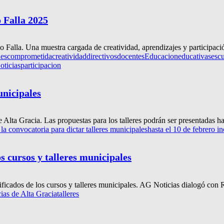
 Falla 2025
 Falla. Una muestra cargada de creatividad, aprendizajes y participación
des
comprometida
creatividad
directivos
docentes
Educacion
educativas
escu
oticias
participacion
unicipales
ta Gracia. Las propuestas para los talleres podrán ser presentadas has
 la convocatoria para dictar talleres municipales
hasta el 10 de febrero in
os cursos y talleres municipales
rtificados de los cursos y talleres municipales. AG Noticias dialogó con 
cias de Alta Gracia
talleres