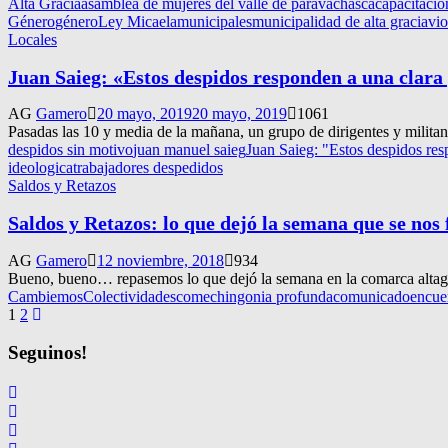
Alta Gracia
asamblea de mujeres del valle de paravachasca
capacitacio
Género
género
Ley Micaela
municipales
municipalidad de alta gracia
vio
Locales
Juan Saieg: «Estos despidos responden a una clara 
AG
Gamero
20 mayo, 2019
20 mayo, 2019
1061
Pasadas las 10 y media de la mañana, un grupo de dirigentes y militant
despidos sin motivo
juan manuel saieg
Juan Saieg: "Estos despidos res
ideologica
trabajadores despedidos
Saldos y Retazos
Saldos y Retazos: lo que dejó la semana que se nos 
AG
Gamero
12 noviembre, 2018
934
Bueno, bueno… repasemos lo que dejó la semana en la comarca altag
Cambiemos
Colectividades
comechingonia profunda
comunicado
encuen
Navegación
1
2
de
Seguinos!
entradas