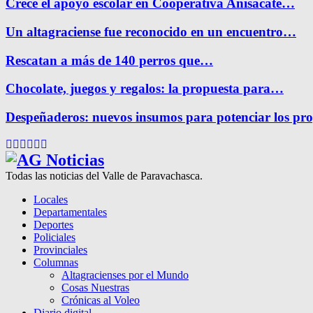
Crece el apoyo escolar en Cooperativa Anisacate…
Un altagraciense fue reconocido en un encuentro…
Rescatan a más de 140 perros que…
Chocolate, juegos y regalos: la propuesta para…
Despeñaderos: nuevos insumos para potenciar los pr
Facebook
Twitter
Instagram
Pinterest
Google
Youtube
Todas las noticias del Valle de Paravachasca.
Locales
Departamentales
Deportes
Policiales
Provinciales
Columnas
Altagracienses por el Mundo
Cosas Nuestras
Crónicas al Voleo
Diario digital