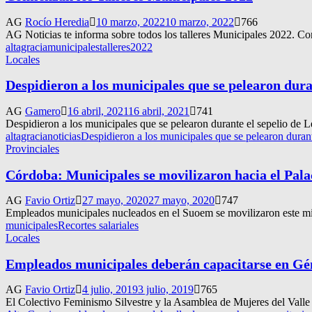
AG
Rocío Heredia
10 marzo, 2022
10 marzo, 2022
766
AG Noticias te informa sobre todos los talleres Municipales 2022. Con
altagracia
municipales
talleres2022
Locales
Despidieron a los municipales que se pelearon dura
AG
Gamero
16 abril, 2021
16 abril, 2021
741
Despidieron a los municipales que se pelearon durante el sepelio de L
altagracianoticias
Despidieron a los municipales que se pelearon duran
Provinciales
Córdoba: Municipales se movilizaron hacia el Palaci
AG
Favio Ortiz
27 mayo, 2020
27 mayo, 2020
747
Empleados municipales nucleados en el Suoem se movilizaron este miérc
municipales
Recortes salariales
Locales
Empleados municipales deberán capacitarse en Gé
AG
Favio Ortiz
4 julio, 2019
3 julio, 2019
765
El Colectivo Feminismo Silvestre y la Asamblea de Mujeres del Valle 