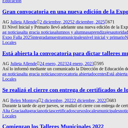
Educación
Gran convocatoria en una nueva edición de la Expo
AG
Julieta Allende
2 diciembre, 2025
2 diciembre, 2025
671
El Nivel Inicial y Primario llevó adelante una nueva edición de la Expo
ag noticias
alta gracia noticias
alumnos y alumnas
aprendizajes
autorida
Expo Falla 2025
integrada
muestra
municipales
nivel inicial y primario
N
Locales
Está abierta la convocatoria para dictar talleres m
AG
Julieta Allende
24 enero, 2023
24 enero, 2023
595
Así lo informó mediante un comunicado la Dirección de Educación de Al
ag noticias
alta gracia noticias
convocatoria abierta
docentes
Está abierta
Locales
Se realizó el cierre con entrega de certificados de l
AG
Belen Montoya
2 diciembre, 2022
2 diciembre, 2022
683
Durante la tarde de ayer jueves, se realizó el cierre con entrega de ce
Alta Gracia
altagracianoticias
certificados
cursos
locales
municipales
noti
Locales
Comienzan los Talleres Municipales 2022