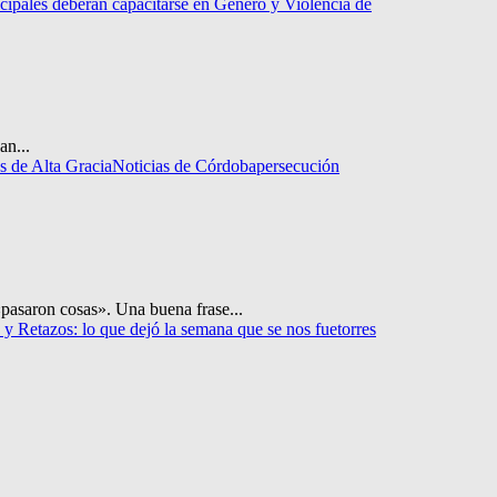
ipales deberán capacitarse en Género y Violencia de
an...
as de Alta Gracia
Noticias de Córdoba
persecución
asaron cosas». Una buena frase...
 y Retazos: lo que dejó la semana que se nos fue
torres