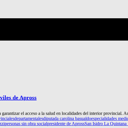
viles de Apross
arantizar el acceso a la salud en localidades del interior provincial. A
inciales
departamentales
diputada carolina basualdo
especialidades medi
zzi
personas sin obra social
presidente de Apross
San Isidro La Quintana 