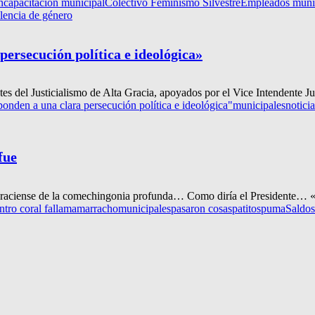
n
capacitación municipal
Colectivo Feminismo Silvestre
Empleados munic
lencia de género
persecución política e ideológica»
es del Justicialismo de Alta Gracia, apoyados por el Vice Intendente Ju
ponden a una clara persecución política e ideológica"
municipales
notici
fue
raciense de la comechingonia profunda… Como diría el Presidente… «p
tro coral falla
mamarracho
municipales
pasaron cosas
patitos
puma
Saldos