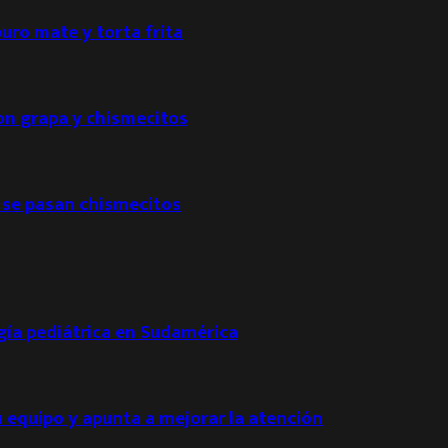
puro mate y torta frita
con grapa y chismecitos
 se pasan chismecitos
ogía pediátrica en Sudamérica
u equipo y apunta a mejorar la atención