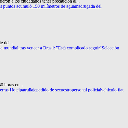
eron a los ciudadanos tener precaución al...
nos puntos acumuló 150 milímetros de agua
madrugada del
e del...
 mundial tras vencer a Brasil: "Está complicado seguir"
Selección
0 horas en...
erras Hotel
patrullaje
pedido de secuestro
personal policial
vehículo fiat