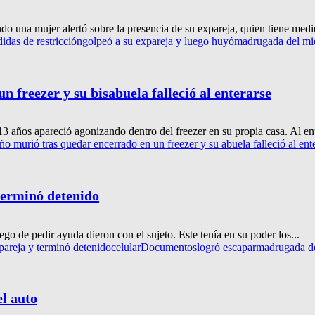
o una mujer alertó sobre la presencia de su expareja, quien tiene medid
das de restricción
golpeó a su expareja y luego huyó
madrugada del mi
 freezer y su bisabuela falleció al enterarse
 años apareció agonizando dentro del freezer en su propia casa. Al ente
o murió tras quedar encerrado en un freezer y su abuela falleció al ent
 terminó detenido
o de pedir ayuda dieron con el sujeto. Este tenía en su poder los...
 pareja y terminó detenido
celular
Documentos
logró escapar
madrugada de
el auto