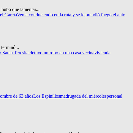
 hubo que lamentar...
el García
Venía conduciendo en la ruta y se le prendió fuego el auto
 terminó...
o Santa Teresita detuvo un robo en una casa vecina
vivienda
ombre de 63 años
Los Espinillos
madrugada del miércoles
personal