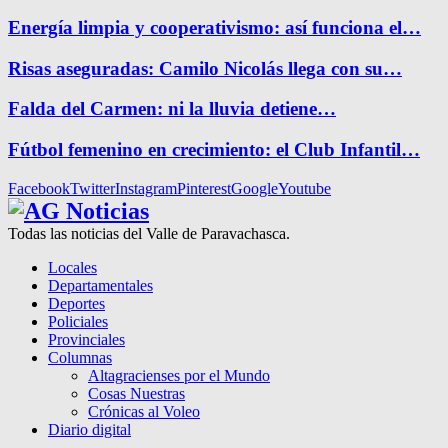
Energía limpia y cooperativismo: así funciona el…
Risas aseguradas: Camilo Nicolás llega con su…
Falda del Carmen: ni la lluvia detiene…
Fútbol femenino en crecimiento: el Club Infantil…
Facebook
Twitter
Instagram
Pinterest
Google
Youtube
Todas las noticias del Valle de Paravachasca.
Locales
Departamentales
Deportes
Policiales
Provinciales
Columnas
Altagracienses por el Mundo
Cosas Nuestras
Crónicas al Voleo
Diario digital