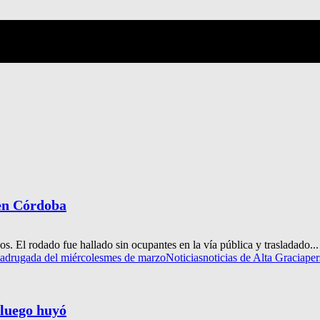
en Córdoba
. El rodado fue hallado sin ocupantes en la vía pública y trasladado...
adrugada del miércoles
mes de marzo
Noticias
noticias de Alta Gracia
per
 luego huyó