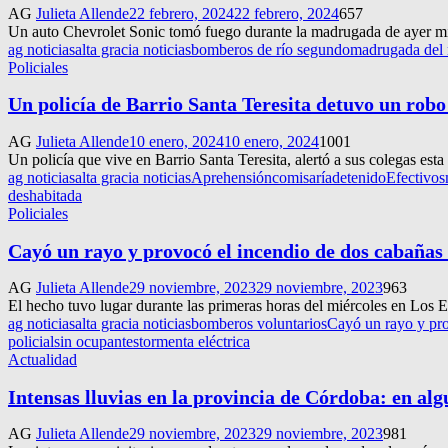
AG
Julieta Allende
22 febrero, 2024
22 febrero, 2024
657
Un auto Chevrolet Sonic tomó fuego durante la madrugada de ayer mié
ag noticias
alta gracia noticias
bomberos de río segundo
madrugada del 
Policiales
Un policía de Barrio Santa Teresita detuvo un robo
AG
Julieta Allende
10 enero, 2024
10 enero, 2024
1001
Un policía que vive en Barrio Santa Teresita, alertó a sus colegas es
ag noticias
alta gracia noticias
Aprehensión
comisaría
detenido
Efectivos
deshabitada
Policiales
Cayó un rayo y provocó el incendio de dos cabañas
AG
Julieta Allende
29 noviembre, 2023
29 noviembre, 2023
963
El hecho tuvo lugar durante las primeras horas del miércoles en Los Es
ag noticias
alta gracia noticias
bomberos voluntarios
Cayó un rayo y pro
policial
sin ocupantes
tormenta eléctrica
Actualidad
Intensas lluvias en la provincia de Córdoba: en a
AG
Julieta Allende
29 noviembre, 2023
29 noviembre, 2023
981