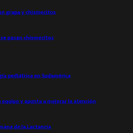
con grapa y chismecitos
 se pasan chismecitos
ogía pediátrica en Sudamérica
u equipo y apunta a mejorar la atención
emana de la Lactancia