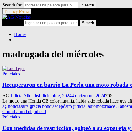
Search for:
Search
Primary Menu
Search for:
Search
Home
madrugada del miércoles
Policiales
Recuperaron en barrio La Perla una moto robada 
AG
Julieta Allende
4 diciembre, 2024
4 diciembre, 2024
766
La moto, una Honda CB color naranja, había sido robada hace tres años
ag noticias
alta gracia noticias
depósito judicial automotor
hace 3 años
m
Córdoba
unidad judicial
Policiales
Con medidas de restricción, golpeó a su expareja y