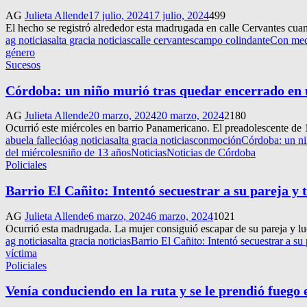
AG
Julieta Allende
17 julio, 2024
17 julio, 2024
499
El hecho se registró alrededor esta madrugada en calle Cervantes cuand
ag noticias
alta gracia noticias
calle cervantes
campo colindante
Con medi
género
Sucesos
Córdoba: un niño murió tras quedar encerrado en un
AG
Julieta Allende
20 marzo, 2024
20 marzo, 2024
2180
Ocurrió este miércoles en barrio Panamericano. El preadolescente de 13
abuela falleció
ag noticias
alta gracia noticias
conmoción
Córdoba: un niñ
del miércoles
niño de 13 años
Noticias
Noticias de Córdoba
Policiales
Barrio El Cañito: Intentó secuestrar a su pareja y
AG
Julieta Allende
6 marzo, 2024
6 marzo, 2024
1021
Ocurrió esta madrugada. La mujer consiguió escapar de su pareja y lueg
ag noticias
alta gracia noticias
Barrio El Cañito: Intentó secuestrar a su
víctima
Policiales
Venía conduciendo en la ruta y se le prendió fuego 