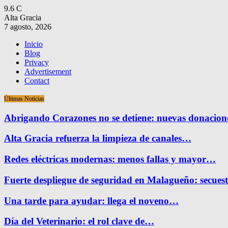
9.6
C
Alta Gracia
7 agosto, 2026
Inicio
Blog
Privacy
Advertisement
Contact
Últimas Noticias
Abrigando Corazones no se detiene: nuevas donacio
Alta Gracia refuerza la limpieza de canales…
Redes eléctricas modernas: menos fallas y mayor…
Fuerte despliegue de seguridad en Malagueño: secue
Una tarde para ayudar: llega el noveno…
Día del Veterinario: el rol clave de…