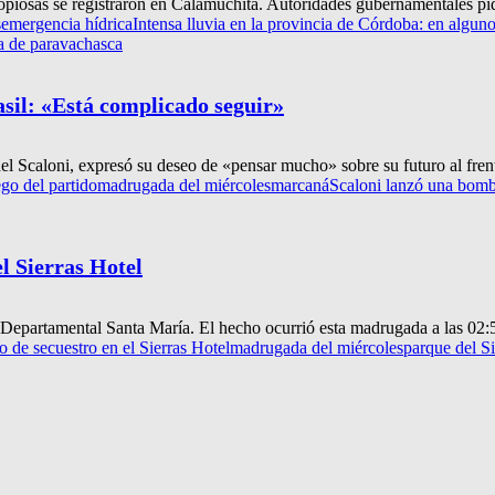
opiosas se registraron en Calamuchita. Autoridades gubernamentales pidi
s
emergencia hídrica
Intensa lluvia en la provincia de Córdoba: en algu
a de paravachasca
sil: «Está complicado seguir»
nel Scaloni, expresó su deseo de «pensar mucho» sobre su futuro al frent
ego del partido
madrugada del miércoles
marcaná
Scaloni lanzó una bomba
l Sierras Hotel
 Departamental Santa María. El hecho ocurrió esta madrugada a las 02:5
 de secuestro en el Sierras Hotel
madrugada del miércoles
parque del Si