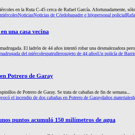
rcoles en la Ruta C-45 cerca de Rafael García. Afortunadamente, sólo
miércoles
Noticias
Noticias de Córdoba
padre e hijo
personal policial
Rafa
 en una casa vecina
ta madrugada. El ladrón de 44 años intentó robar una desmalezadora pero
madrugada del miércoles
patrullero
sujeto de 44 años
Un policía de Barri
 en Potrero de Garay
pinillos de Potrero de Garay. Se trata de cabañas de fin de semana...
vocó el incendio de dos cabañas en Potrero de Garay
daños materiales
h
lgunos puntos acumuló 150 milímetros de agua