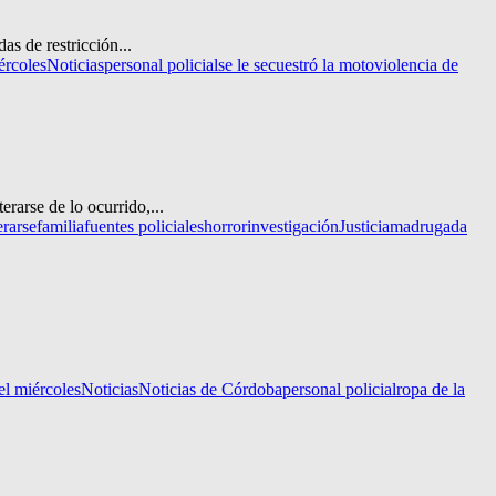
as de restricción...
ércoles
Noticias
personal policial
se le secuestró la moto
violencia de
rarse de lo ocurrido,...
erarse
familia
fuentes policiales
horror
investigación
Justicia
madrugada
l miércoles
Noticias
Noticias de Córdoba
personal policial
ropa de la