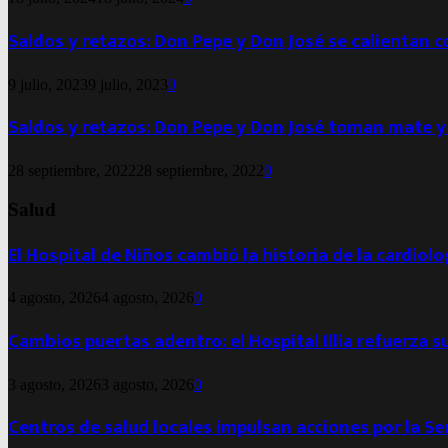
Saldos y retazos: Don Pepe y Don José se calientan 
9 julio, 2023
9 julio, 2023
0
Saldos y retazos: Don Pepe y Don José toman mate y
28 septiembre, 2022
28 septiembre, 2022
0
Salud
El Hospital de Niños cambió la historia de la cardiol
4 agosto, 2026
4 agosto, 2026
0
Cambios puertas adentro: el Hospital Illia refuerza s
3 agosto, 2026
3 agosto, 2026
0
Centros de salud locales impulsan acciones por la S