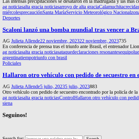
Las intensas precipitaciones se desataron en la madrugada y las más c
ag noticias
alta gracia noticias
arroyo de alta gracia
Calamuchita
crecida
miércoles
precaución
Santa María
Servicio Meteorológico Nacional
zon
Deportes
Scaloni lanzó una bomba mundial tras vencer a Bra
AG
Julieta Allende
22 noviembre, 2023
22 noviembre, 2023
735
En conferencia de prensa tras el triunfo ante Brasil, el entrenador Lio
ag noticias
alta gracia noticias
ataque
declaraciones resonantes
equipo
lu
argentina
tiempo
triunfo con brasil
Policiales
Hallaron otro vehículo con pedido de secuestro en e
AG
Julieta Allende
5 julio, 2023
5 julio, 2023
883
Otro vehículo con pedido de secuestro encontrado por la policía de la
ag noticias
alta gracia noticias
Control
Hallaron otro vehículo con pedido
siena
Seguinos!
Search for:
Search