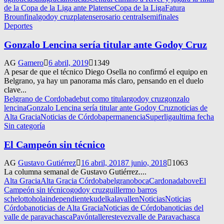
de la Copa de la Liga ante Platense
Copa de la Liga
Fatura
Broun
final
godoy cruz
platense
rosario central
semifinales
Deportes
Gonzalo Lencina sería titular ante Godoy Cruz
AG
Gamero
6 abril, 2019
1349
A pesar de que el técnico Diego Osella no confirmó el equipo en
Belgrano, ya hay un panorama más claro, pensando en el duelo
clave...
Belgrano de Cordoba
debut como titular
godoy cruz
gonzalo
lencina
Gonzalo Lencina sería titular ante Godoy Cruz
noticias de
Alta Gracia
Noticias de Córdoba
permanencia
Superliga
ultima fecha
Sin categoría
El Campeón sin técnico
AG
Gustavo Gutiérrez
16 abril, 2018
7 junio, 2018
1063
La columna semanal de Gustavo Gutiérrez....
Alta Gracia
Alta Gracia Córdoba
belgrano
boca
Cardona
dabove
El
Campeón sin técnico
godoy cruz
guillermo barros
schelotto
hola
independiente
kudelka
lavallen
Noticias
Noticias
Córdoba
noticias de Alta Gracia
Noticias de Córdoba
noticias del
valle de paravachasca
Pavón
talleres
tevez
valle de Paravachasca