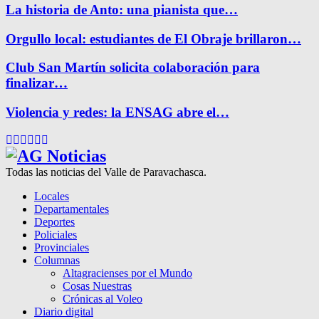
La historia de Anto: una pianista que…
Orgullo local: estudiantes de El Obraje brillaron…
Club San Martín solicita colaboración para
finalizar…
Violencia y redes: la ENSAG abre el…
Facebook
Twitter
Instagram
Pinterest
Google
Youtube
Todas las noticias del Valle de Paravachasca.
Locales
Departamentales
Deportes
Policiales
Provinciales
Columnas
Altagracienses por el Mundo
Cosas Nuestras
Crónicas al Voleo
Diario digital