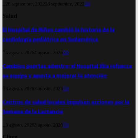
28 septiembre, 2022
28 septiembre, 2022
0
Salud
El Hospital de Niños cambió la historia de la
cardiología pediátrica en Sudamérica
4 agosto, 2026
4 agosto, 2026
0
Cambios puertas adentro: el Hospital Illia refuerza
su equipo y apunta a mejorar la atención
3 agosto, 2026
3 agosto, 2026
0
Centros de salud locales impulsan acciones por la
Semana de la Lactancia
3 agosto, 2026
3 agosto, 2026
0
Clima