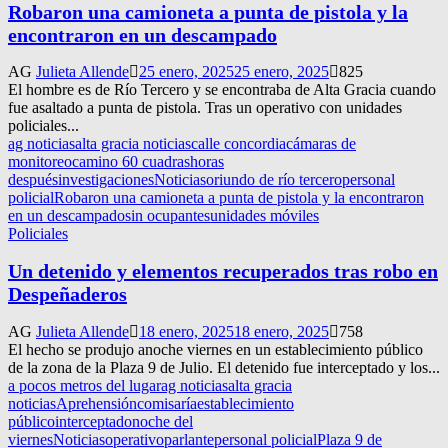
Robaron una camioneta a punta de pistola y la
encontraron en un descampado
AG
Julieta Allende
25 enero, 2025
25 enero, 2025
825
El hombre es de Río Tercero y se encontraba de Alta Gracia cuando
fue asaltado a punta de pistola. Tras un operativo con unidades
policiales...
ag noticias
alta gracia noticias
calle concordia
cámaras de
monitoreo
camino 60 cuadras
horas
después
investigaciones
Noticias
oriundo de río tercero
personal
policial
Robaron una camioneta a punta de pistola y la encontraron
en un descampado
sin ocupantes
unidades móviles
Policiales
Un detenido y elementos recuperados tras robo en
Despeñaderos
AG
Julieta Allende
18 enero, 2025
18 enero, 2025
758
El hecho se produjo anoche viernes en un establecimiento público
de la zona de la Plaza 9 de Julio. El detenido fue interceptado y los...
a pocos metros del lugar
ag noticias
alta gracia
noticias
Aprehensión
comisaría
establecimiento
público
interceptado
noche del
viernes
Noticias
operativo
parlante
personal policial
Plaza 9 de