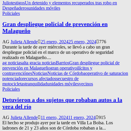
Julio
testigos
Un detenido y elementos recuperados tras robo en
Despeñaderos
unidades móviles
Policiales
Gran despliegue policial de prevención en
Malagueño
AG
Julieta Allende
25 enero, 2024
25 enero, 2024
776
Durante la tarde de ayer miércoles, se llevó a cabo un gran
despliegue policial en el marco de un operativo de seguridad
realizado en Malagueño....
ag noticias
alta gracia noticias
Barrios
Gran despliegue policial de
prevención en Malagueño
gran operativo
ilícitos y
contravenciónes
Noticias
Noticias de Córdoba
operativo de saturacion
potenciado
recursos afectados
secuestro de
motocicletas
tranquilidad
unidades móviles
vecinos
Policiales
Detuvieron a dos sujetos que robaban autos a la
vera del río
AG
Julieta Allende
11 enero, 2024
11 enero, 2024
915
El hecho se produjo ayer por la tarde en Villa La Bolsa. Los
ladrones de 21 y 23 años son de Córdoba robaban a la...