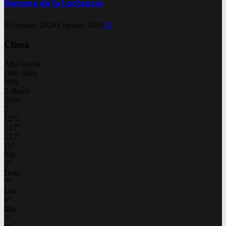
Semana de la Lactancia
3 agosto, 2026
3 agosto, 2026
0
Clima
Alta Gracia
cielo claro
58%
2.4km/h
0%
12
°
C
12
°
12
°
11
°
Sab
5
°
Dom
7
°
Lun
6
°
Mar
7
°