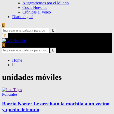
Altagracienses por el Mundo
Cosas Nuestras
Crónicas al Voleo
Diario digital
Search
for:
Search
Primary
Menu
Search
for:
Search
Home
unidades móviles
Policiales
Barrio Norte: Le arrebató la mochila a un vecino
y quedó detenido