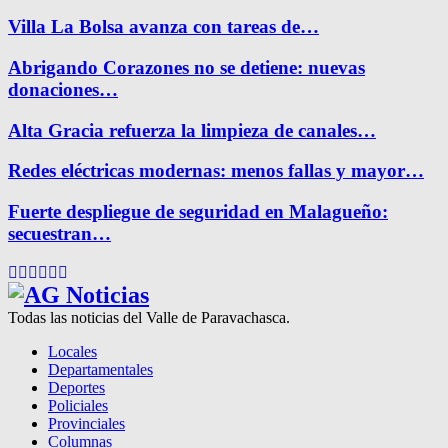
Villa La Bolsa avanza con tareas de…
Abrigando Corazones no se detiene: nuevas
donaciones…
Alta Gracia refuerza la limpieza de canales…
Redes eléctricas modernas: menos fallas y mayor…
Fuerte despliegue de seguridad en Malagueño:
secuestran…
Facebook
Twitter
Instagram
Pinterest
Google
Youtube
Todas las noticias del Valle de Paravachasca.
Locales
Departamentales
Deportes
Policiales
Provinciales
Columnas