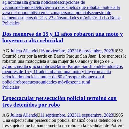
ag noticias
alta gracia noticias
descripciones de
vecinos
detenidos
Detuvieron a dos sujetos que robaban autos a la
vera del río
operativo en la zona
personal policial
secuestro de
elementos
sujetos de 21 y 23 años
unidades móviles
Villa La Bolsa
Policiales
Dos menores de 15 y 11 años robaron una moto y
huyeron a alta velocidad
AG
Julieta Allende
16 noviembre, 2023
16 noviembre, 2023
852
Ocurrió ayer por la tarde en Barrio Parque San Juan. Los menores le
robaron una motocicleta a una mujer de 60 años y luego de...
ag noticias
alta gracia noticias
Barrio Parque San Juan
detenidos
Dos
menores de 15 y 11 años robaron una moto y huyeron a alta
velocidad
motocicleta
mujer de 60 años
operativo
personal
policial
robo
secuestro
unidades móviles
zona rural
Policiales
Espectacular persecución policial terminó con
tres detenidos por robo
AG
Julieta Allende
11 septiembre, 2023
11 septiembre, 2023
905
Una espectacular persecución policial finalizó con la detención de
tres sujetos que habían cometido un robo en la localidad de Potrero