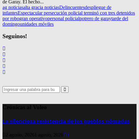
de Garay. El hecho...
ag noticias
alta gracia noticias
Delincuentes
despliegue de
infantes
Espectacular persecución policial terminó con tres detenidos
por robo
gran operativo
personal policial
potrero de garay
tarde del
domingo
unidades móviles
Seguinos!
Search
for:
Search
Crónicas al Voleo
La silenciosa resistencia de los pueblos nómadas
2 agosto, 2026
1 agosto, 2026
0