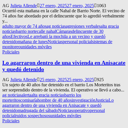
AG
Julieta Allende
27 enero, 2025
27 enero, 2025
1063
Ocurrió esta mañana en la calle Nahal de Barrio Norte. El vecino de
74 años fue abordado por el delincuente que lo agredió verbalmente
y...
adulto mayor de 74 años
ag noticias
agresiones verbales
alta gracia
noticias
barrio norte
calle nahal
Cámaras
delincuente de 30
años
Efectivos
Le arrebató la mochila a un vecino y quedó
detenido
mañana de lunes
Noticias
personal policial
sistemas de
monitoreo
unidades móviles
Policiales
Lo agarraron dentro de una vivienda en Anisacate
y quedó detenido
AG
Julieta Allende
25 enero, 2025
25 enero, 2025
925
Un sujeto de 40 años fue detenido en el barrio Los Morteritos tras
ser sorprendido dentro de la vivienda. El operativo se llevó a cabo...
ag noticias
alerta
alta gracia noticias
barrio los
morteritos
comisaría
hombre de 40 años
investigación
Justicia
Lo
agarraron dentro de una vivienda en Anisacate y quedó
detenido
madrugada del sábado
Noticias
operativo
personal
policial
ruidos sospechosos
unidades móviles
Policiales