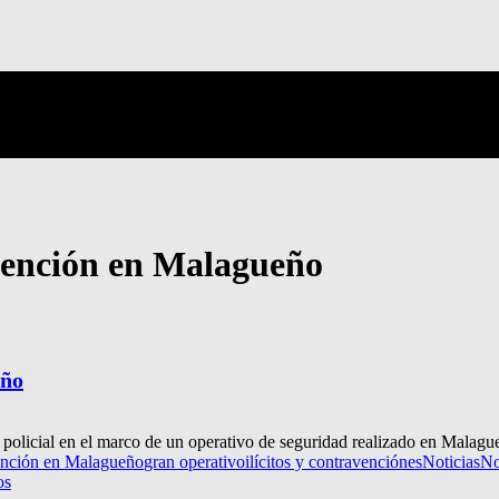
evención en Malagueño
eño
 policial en el marco de un operativo de seguridad realizado en Malague
vención en Malagueño
gran operativo
ilícitos y contravenciónes
Noticias
No
os