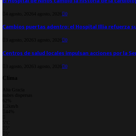
El Hospital de Niños cambió la historia de la cardiol
4 agosto, 2026
4 agosto, 2026
0
Cambios puertas adentro: el Hospital Illia refuerza s
3 agosto, 2026
3 agosto, 2026
0
Centros de salud locales impulsan acciones por la S
3 agosto, 2026
3 agosto, 2026
0
Clima
Alta Gracia
nubes dispersas
62%
1.2km/h
44%
5
°
C
5
°
5
°