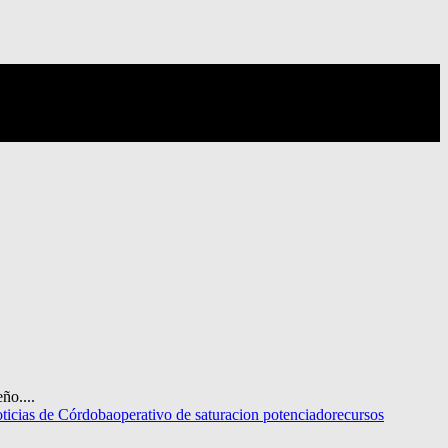
ño....
ticias de Córdoba
operativo de saturacion potenciado
recursos