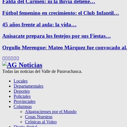
Falda del Carmen: ni la lluvia detiene…
Fútbol femenino en crecimiento: el Club Infantil…
45 años frente al aula: la vida…
Anisacate prepara los festejos por sus Fiestas…
Orgullo Merengue: Mateo Márquez fue convocado a
Facebook
Twitter
Instagram
Pinterest
Google
Youtube
Todas las noticias del Valle de Paravachasca.
Locales
Departamentales
Deportes
Policiales
Provinciales
Columnas
Altagracienses por el Mundo
Cosas Nuestras
Crónicas al Voleo
Diario digital