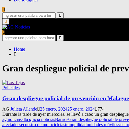
Search
for:
Search
Primary
Menu
Search
for:
Search
Home
Gran despliegue policial de pr
Policiales
Gran despliegue policial de prevención en Malagu
AG
Julieta Allende
25 enero, 2024
25 enero, 2024
774
Durante la tarde de ayer miércoles, se llevó a cabo un gran despliegue
ag noticias
alta gracia noticias
Barrios
Gran despliegue policial de pre
afectados
secuestro de motocicletas
tranquilidad
unidades móviles
vecin