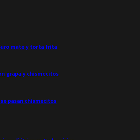
puro mate y torta frita
con grapa y chismecitos
 se pasan chismecitos