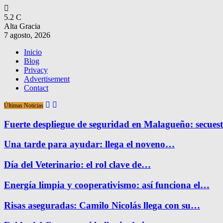
5.2
C
Alta Gracia
7 agosto, 2026
Inicio
Blog
Privacy
Advertisement
Contact
Últimas Noticias
Fuerte despliegue de seguridad en Malagueño: secue
Una tarde para ayudar: llega el noveno…
Día del Veterinario: el rol clave de…
Energía limpia y cooperativismo: así funciona el…
Risas aseguradas: Camilo Nicolás llega con su…