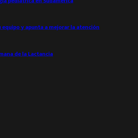
ogía pediátrica en Sudamérica
u equipo y apunta a mejorar la atención
emana de la Lactancia