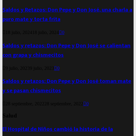
Saldos y Retazos: Don Pepe y Don José, una charla a
puro mate y torta frita
18 julio, 2024
18 julio, 2024
0
Saldos y retazos: Don Pepe y Don José se calientan
con grapa y chismecitos
9 julio, 2023
9 julio, 2023
0
Saldos y retazos: Don Pepe y Don José toman mate
y se pasan chismecitos
28 septiembre, 2022
28 septiembre, 2022
0
Salud
El Hospital de Niños cambió la historia de la