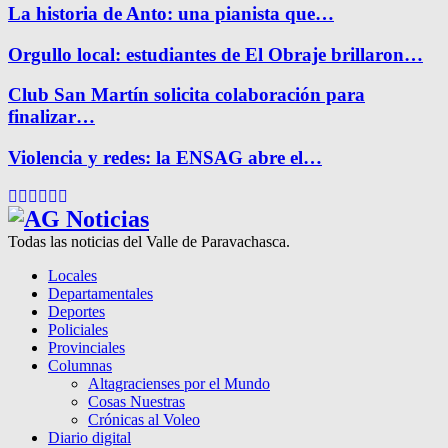
La historia de Anto: una pianista que…
Orgullo local: estudiantes de El Obraje brillaron…
Club San Martín solicita colaboración para
finalizar…
Violencia y redes: la ENSAG abre el…
Facebook
Twitter
Instagram
Pinterest
Google
Youtube
Todas las noticias del Valle de Paravachasca.
Locales
Departamentales
Deportes
Policiales
Provinciales
Columnas
Altagracienses por el Mundo
Cosas Nuestras
Crónicas al Voleo
Diario digital