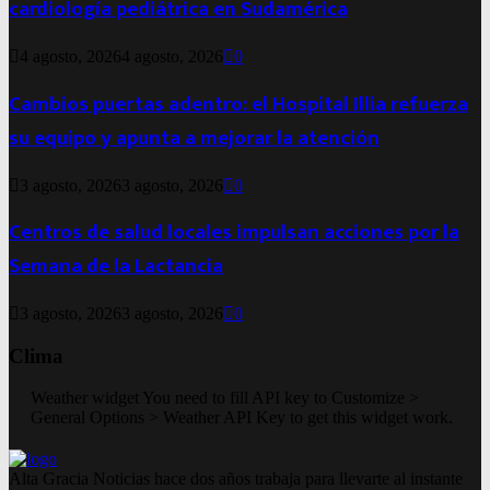
cardiología pediátrica en Sudamérica
4 agosto, 2026
4 agosto, 2026
0
Cambios puertas adentro: el Hospital Illia refuerza
su equipo y apunta a mejorar la atención
3 agosto, 2026
3 agosto, 2026
0
Centros de salud locales impulsan acciones por la
Semana de la Lactancia
3 agosto, 2026
3 agosto, 2026
0
Clima
Weather widget
You need to fill API key to Customize >
General Options > Weather API Key to get this widget work.
Alta Gracia Noticias hace dos años trabaja para llevarte al instante