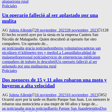
atrapar
zona rural
Policiales
Un operario falleció al ser aplastado por una
mulita
AG
Julieta Allende
28 noviembre, 2023
28 noviembre, 2023
1128
El hecho ocurrió ayer por la siesta en la empresa Cantera San
Nicolás de Malagueño. Quien descubrió al operario fue otro
compañero. Un operario de...
ag noticias
alta gracia noticias
bomberos voluntarios
canteras san
nicolás
en el kilómetro tres y medio
La Lagunilla
localidad de
malagueño
personal policial
servicio de emergencias médicas
un
compañero de trabajo lo descubrió
Un operario falleció al ser
aplastado por una mulita
zona rural
Policiales
Dos menores de 15 y 11 años robaron una moto y
huyeron a alta velocidad
AG
Julieta Allende
16 noviembre, 2023
16 noviembre, 2023
852
Ocurrió ayer por la tarde en Barrio Parque San Juan. Los menores le
robaron una motocicleta a una mujer de 60 años y luego de...
ag noticias
alta gracia noticias
Barrio Parque San Juan
detenidos
Dos