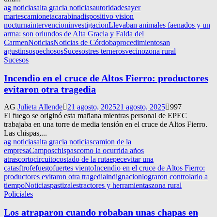
ag noticias
alta gracia noticias
autoridades
ayer
martes
camioneta
carabina
dispositivo vision
nocturna
intervencion
investigacion
Llevaban animales faenados y un
arma: son oriundos de Alta Gracia y Falda del
Carmen
Noticias
Noticias de Córdoba
procedimiento
san
agustin
sospechosos
Sucesos
tres terneros
vecino
zona rural
Sucesos
Incendio en el cruce de Altos Fierro: productores
evitaron otra tragedia
AG
Julieta Allende
21 agosto, 2025
21 agosto, 2025
997
El fuego se originó esta mañana mientras personal de EPEC
trabajaba en una torre de media tensión en el cruce de Altos Fierro.
Las chispas,...
ag noticias
alta gracia noticias
camion de la
empresa
Campos
chispas
como la ocurrida años
atras
cortocircuito
costado de la ruta
epec
evitar una
catasftrofe
fuego
fuertes viento
Incendio en el cruce de Altos Fierro:
productores evitaron otra tragedia
indignacion
lograron controlarlo a
tiempo
Noticias
pastizales
tractores y herramientas
zona rural
Policiales
Los atraparon cuando robaban unas chapas en