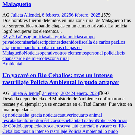
Malagueño
AG
Julieta Allende
6 febrero, 2025
6 febrero, 2025
579
Dos hombres fueron detenidos en una zona rural de Malagueño tras
ser sorprendidos robando chapas en un campo privado. La policía
logró recuperar los elementos...
32 y 29 años
ag noticias
alta gracia noticias
campo
privado
comisaría
descripciones
detenidos
fiscalía de carlos paz
Los
atraparon cuando robaban unas chapas en
Malagueño
Noticias
operativo
otros elementos
personal policial
seis
chapas
tarde de miércoles
zona rural
Ambiental
Un yacaré en Río Ceballos: tras un intenso
rastrillaje Policía Ambiental lo pudo atrapar
AG
Julieta Allende
24 enero, 2024
24 enero, 2024
697
Desde la dependencia del Ministerio de Ambiente confirmaron el
rescate y el ejemplar ya se encuentra en el Tatú Carreta. Fue visto en
una propiedad...
ag noticias
alta gracia noticias
cautiverio
cuarto animal
rescatado
entorno doméstico
especie
hábitad nativo
Noticias
Noticias
de Córdoba
propiedad
rescate
reserva tatú carreta
Un yacaré en Río
Ceballos: tras un intenso rastrillaje Policía Ambiental lo pudo