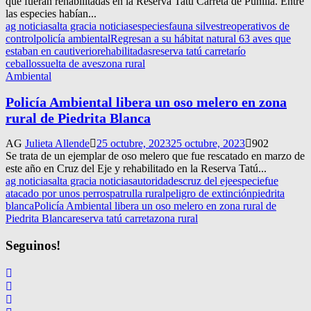
que fueran rehabilitadas en la Reserva Tatú Carreta de Punilla. Entre
las especies habían...
ag noticias
alta gracia noticias
especies
fauna silvestre
operativos de
control
policía ambiental
Regresan a su hábitat natural 63 aves que
estaban en cautiverio
rehabilitadas
reserva tatú carreta
río
ceballos
suelta de aves
zona rural
Ambiental
Policía Ambiental libera un oso melero en zona
rural de Piedrita Blanca
AG
Julieta Allende
25 octubre, 2023
25 octubre, 2023
902
Se trata de un ejemplar de oso melero que fue rescatado en marzo de
este año en Cruz del Eje y rehabilitado en la Reserva Tatú...
ag noticias
alta gracia noticias
autoridades
cruz del eje
especie
fue
atacado por unos perros
patrulla rural
peligro de extinción
piedrita
blanca
Policía Ambiental libera un oso melero en zona rural de
Piedrita Blanca
reserva tatú carreta
zona rural
Seguinos!