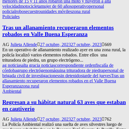
menores de 15 y 11 años robaron una moto y huyeron a alta
velocidad
motocicleta
mujer de 60 años
operativo
personal
policial
robo
secuestro
unidades móviles
zona rural
Policiales
Tras un allanamiento recuperaron elementos
robados en Valle Buena Esperanza
AG
Julieta Allende
27 octubre, 2023
27 octubre, 2023
669
En un operativo de allanamiento realizado ayer en una zona rural, la
policía localizó varios elementos robados. Entre ellos una
trituradora de piedra, un grupo electrógeno...
ag noticias
alta gracia noticias
correspondiente orden
fiscalía de
córdoba
grupo electrógeno
máquina trituradora de piedra
personal de
brigada civil de investigaciones
sin detenidos
tarde del jueves
Tras un
allanamiento recuperaron elementos robados en el Valle Buena
Esperanza
zona rural
Ambiental
Regresan a su hábitat natural 63 aves que estaban
en cautiverio
AG
Julieta Allende
27 octubre, 2023
27 octubre, 2023
762
La Policía Ambiental realizó una suelta de aves silvestres luego de