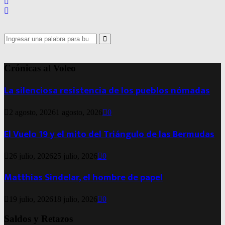
Search
for:
Search
Crónicas al Voleo
La silenciosa resistencia de los pueblos nómadas
2 agosto, 2026
1 agosto, 2026
0
El Vuelo 19 y el mito del Triángulo de las Bermudas
26 julio, 2026
25 julio, 2026
0
Matthias Sindelar, el hombre de papel
19 julio, 2026
18 julio, 2026
0
Saldos y Retazos