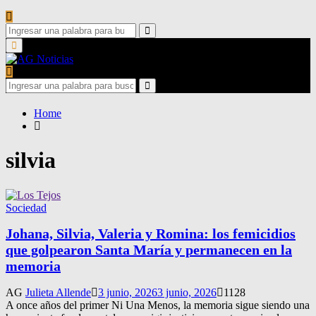
Search
for:
Search
Primary
Menu
Search
for:
Search
Home
silvia
Sociedad
Johana, Silvia, Valeria y Romina: los femicidios
que golpearon Santa María y permanecen en la
memoria
AG
Julieta Allende
3 junio, 2026
3 junio, 2026
1128
A once años del primer Ni Una Menos, la memoria sigue siendo una