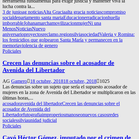
herramienta fundamental para exigir justicia y mantener viva la
lucha contra la...
3 de junio
ag noticias
Alta Gracia
alta gracia noticias
compromiso
social
departamento santa maria
Educacion
erradicacion
huella
imborrable
Johana
marcha
movilizacion
mujer
Ni una
Menos
Noticias
Nuevo
aniversario
proyectos
reclamo.
region
silvia
sociedad
Valeria y Romina:
los femicidios que golpearon Santa María y permanecen en la
memoria
violencia de genero
Policiales
Crecen las denuncias sobre el acosador de
Avenida del Libertador
AG
Gamero
18 octubre, 2018
18 octubre, 2018
1025
Las denuncias sobre un sujeto que sería el supuesto acosador de
mujeres en la zona de Avenida del Libertador se multiplicaron en las
últimas horas,...
acosador
avenida del libertador
Crecen las denuncias sobre el
acosador de Avenida del
Libertador
futografia
improperios
manoseo
nuevos casos
redes
sociales
silvia
unidad judicial
Policiales
Cayó Héctor Gómez, imputado por el crimen de