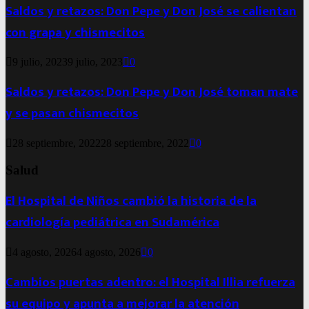
Saldos y retazos: Don Pepe y Don José se calientan
con grapa y chismecitos
9 julio, 2023
9 julio, 2023
0
Saldos y retazos: Don Pepe y Don José toman mate
y se pasan chismecitos
28 septiembre, 2022
28 septiembre, 2022
0
Salud
El Hospital de Niños cambió la historia de la
cardiología pediátrica en Sudamérica
4 agosto, 2026
4 agosto, 2026
0
Cambios puertas adentro: el Hospital Illia refuerza
su equipo y apunta a mejorar la atención