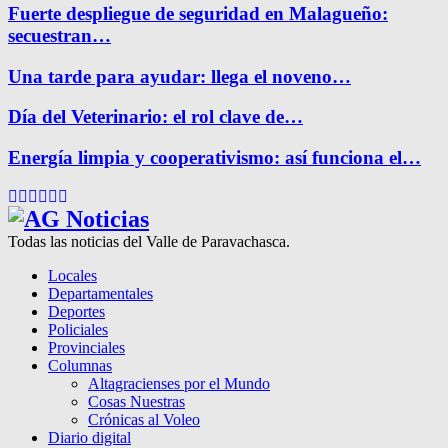
Fuerte despliegue de seguridad en Malagueño:
secuestran…
Una tarde para ayudar: llega el noveno…
Día del Veterinario: el rol clave de…
Energía limpia y cooperativismo: así funciona el…
Facebook
Twitter
Instagram
Pinterest
Google
Youtube
Todas las noticias del Valle de Paravachasca.
Locales
Departamentales
Deportes
Policiales
Provinciales
Columnas
Altagracienses por el Mundo
Cosas Nuestras
Crónicas al Voleo
Diario digital