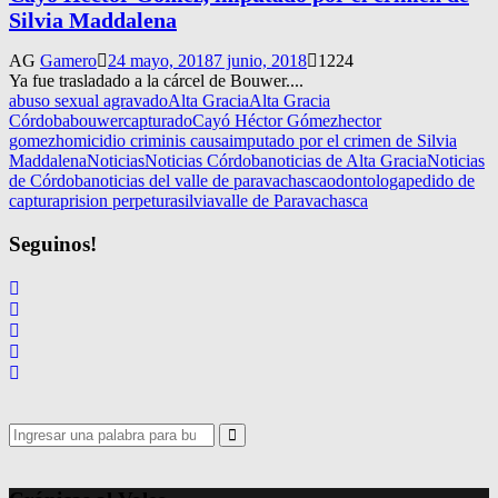
Silvia Maddalena
AG
Gamero
24 mayo, 2018
7 junio, 2018
1224
Ya fue trasladado a la cárcel de Bouwer....
abuso sexual agravado
Alta Gracia
Alta Gracia
Córdoba
bouwer
capturado
Cayó Héctor Gómez
hector
gomez
homicidio criminis causa
imputado por el crimen de Silvia
Maddalena
Noticias
Noticias Córdoba
noticias de Alta Gracia
Noticias
de Córdoba
noticias del valle de paravachasca
odontologa
pedido de
captura
prision perpetura
silvia
valle de Paravachasca
Seguinos!
Search
for:
Search