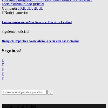
sociales
silvia
unidad judicial
Compartir
0
Noticia anterior
Conmemoraron en Alta Gracia el Día de la Lealtad
siguiente noticia
Basquet: Deportivo Norte abrió la serie con dos victorias
Seguinos!
Search
for:
Search
Crónicas al Voleo