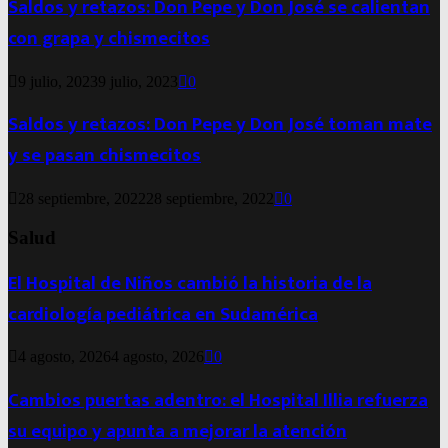
Saldos y retazos: Don Pepe y Don José se calientan
con grapa y chismecitos
9 julio, 2023
9 julio, 2023
0
Saldos y retazos: Don Pepe y Don José toman mate
y se pasan chismecitos
28 septiembre, 2022
28 septiembre, 2022
0
Salud
El Hospital de Niños cambió la historia de la
cardiología pediátrica en Sudamérica
4 agosto, 2026
4 agosto, 2026
0
Cambios puertas adentro: el Hospital Illia refuerza
su equipo y apunta a mejorar la atención