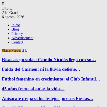
14.8
C
Alta Gracia
6 agosto, 2026
Inicio
Blog
Privacy
Advertisement
Contact
Últimas Noticias
Risas aseguradas: Camilo Nicolás llega con su…
Falda del Carmen: ni la lluvia detiene…
Fútbol femenino en crecimiento: el Club Infantil…
45 años frente al aula: la vida…
Anisacate prepara los festejos por sus Fiestas…