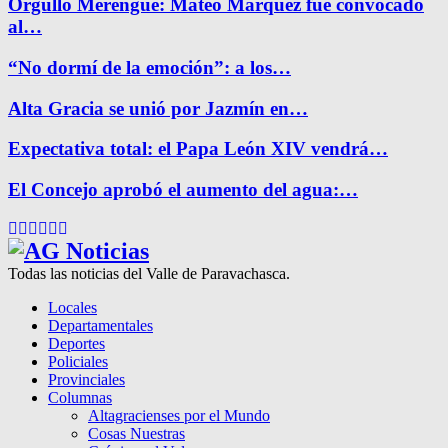
Orgullo Merengue: Mateo Márquez fue convocado
al…
“No dormí de la emoción”: a los…
Alta Gracia se unió por Jazmín en…
Expectativa total: el Papa León XIV vendrá…
El Concejo aprobó el aumento del agua:…
Facebook
Twitter
Instagram
Pinterest
Google
Youtube
Todas las noticias del Valle de Paravachasca.
Locales
Departamentales
Deportes
Policiales
Provinciales
Columnas
Altagracienses por el Mundo
Cosas Nuestras