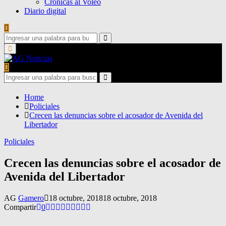
Crónicas al Voleo
Diario digital
Search
for:
Search
Primary
Menu
Search
for:
Search
Home
Policiales
Crecen las denuncias sobre el acosador de Avenida del
Libertador
Policiales
Crecen las denuncias sobre el acosador de
Avenida del Libertador
AG
Gamero
18 octubre, 2018
18 octubre, 2018
Compartir
0