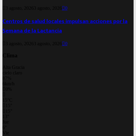
3 agosto, 2026
3 agosto, 2026
0
Centros de salud locales impulsan acciones por la
Semana de la Lactancia
3 agosto, 2026
3 agosto, 2026
0
Clima
Alta Gracia
cielo claro
87%
6km/h
0%
15
°
C
15
°
15
°
13
°
Jue
6
°
Vie