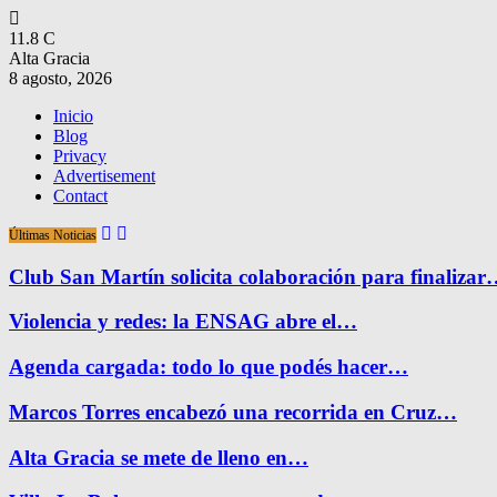
11.8
C
Alta Gracia
8 agosto, 2026
Inicio
Blog
Privacy
Advertisement
Contact
Últimas Noticias
Club San Martín solicita colaboración para finaliza
Violencia y redes: la ENSAG abre el…
Agenda cargada: todo lo que podés hacer…
Marcos Torres encabezó una recorrida en Cruz…
Alta Gracia se mete de lleno en…