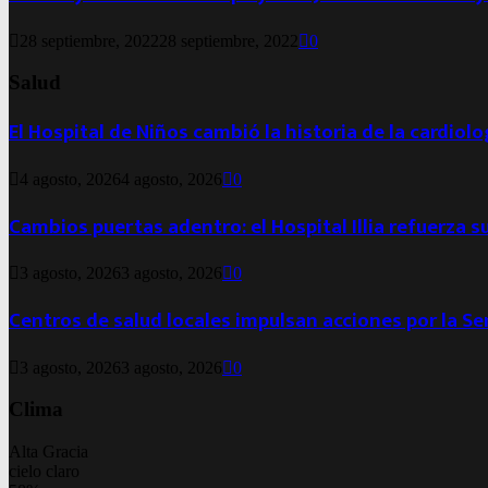
28 septiembre, 2022
28 septiembre, 2022
0
Salud
El Hospital de Niños cambió la historia de la cardiol
4 agosto, 2026
4 agosto, 2026
0
Cambios puertas adentro: el Hospital Illia refuerza s
3 agosto, 2026
3 agosto, 2026
0
Centros de salud locales impulsan acciones por la S
3 agosto, 2026
3 agosto, 2026
0
Clima
Alta Gracia
cielo claro