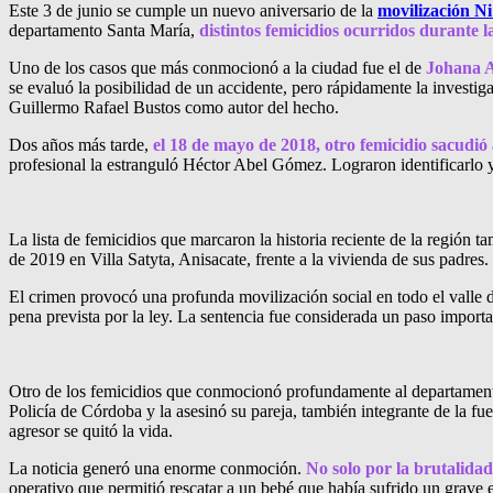
Este 3 de junio se cumple un nuevo aniversario de la
movilización N
departamento Santa María,
distintos femicidios ocurridos durante
Uno de los casos que más conmocionó a la ciudad fue el de
Johana A
se evaluó la posibilidad de un accidente, pero rápidamente la investig
Guillermo Rafael Bustos como autor del hecho.
Dos años más tarde,
el 18 de mayo de 2018, otro femicidio sacudió
profesional la estranguló Héctor Abel Gómez. Lograron identificarlo y
La lista de femicidios que marcaron la historia reciente de la región 
de 2019 en Villa Satyta, Anisacate, frente a la vivienda de sus padre
El crimen provocó una profunda movilización social en todo el valle
pena prevista por la ley. La sentencia fue considerada un paso import
Otro de los femicidios que conmocionó profundamente al departament
Policía de Córdoba y la asesinó su pareja, también integrante de la fue
agresor se quitó la vida.
La noticia generó una enorme conmoción.
No solo por la brutalida
operativo que permitió rescatar a un bebé que había sufrido un grave 