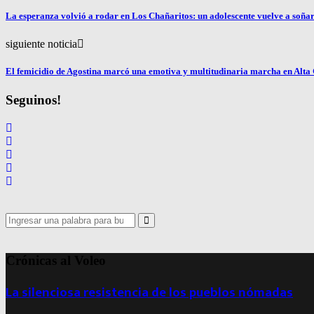
La esperanza volvió a rodar en Los Chañaritos: un adolescente vuelve a soñar 
siguiente noticia
El femicidio de Agostina marcó una emotiva y multitudinaria marcha en Alta
Seguinos!
Search
for:
Search
Crónicas al Voleo
La silenciosa resistencia de los pueblos nómadas