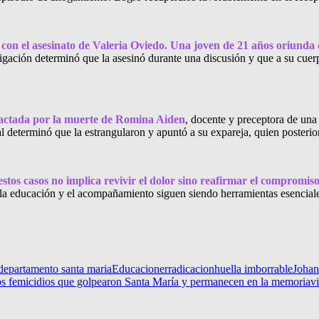
 con el asesinato de Valeria Oviedo. Una joven de 21 años oriund
igación determinó que la asesinó durante una discusión y que a su cuer
pactada por la muerte de Romina Aiden
, docente y preceptora de una i
al determinó que la estrangularon y apuntó a su expareja, quien posteri
stos casos no implica revivir el dolor sino reafirmar el compromiso
la educación y el acompañamiento siguen siendo herramientas esenciale
departamento santa maria
Educacion
erradicacion
huella imborrable
Johan
os femicidios que golpearon Santa María y permanecen en la memoria
v