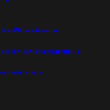
ogía pediátrica en Sudamérica
u equipo y apunta a mejorar la atención
emana de la Lactancia