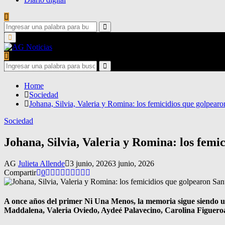
Search
for:
Search
Primary
Menu
Search
for:
Search
Home
Sociedad
Johana, Silvia, Valeria y Romina: los femicidios que golpea
Sociedad
Johana, Silvia, Valeria y Romina: los fem
AG
Julieta Allende
3 junio, 2026
3 junio, 2026
Compartir
0
A once años del primer Ni Una Menos, la memoria sigue siendo un
Maddalena, Valeria Oviedo, Aydeé Palavecino, Carolina Figueroa