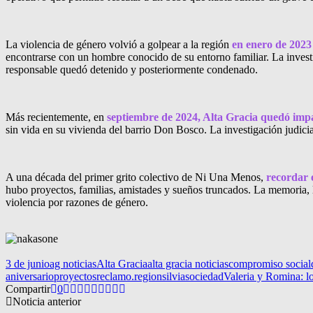
La violencia de género volvió a golpear a la región
en enero de 2023
encontrarse con un hombre conocido de su entorno familiar. La invest
responsable quedó detenido y posteriormente condenado.
Más recientemente, en
septiembre de 2024, Alta Gracia quedó im
sin vida en su vivienda del barrio Don Bosco. La investigación judici
A una década del primer grito colectivo de Ni Una Menos,
recordar e
hubo proyectos, familias, amistades y sueños truncados. La memoria, 
violencia por razones de género.
3 de junio
ag noticias
Alta Gracia
alta gracia noticias
compromiso social
aniversario
proyectos
reclamo.
region
silvia
sociedad
Valeria y Romina: l
Compartir
0
Noticia anterior