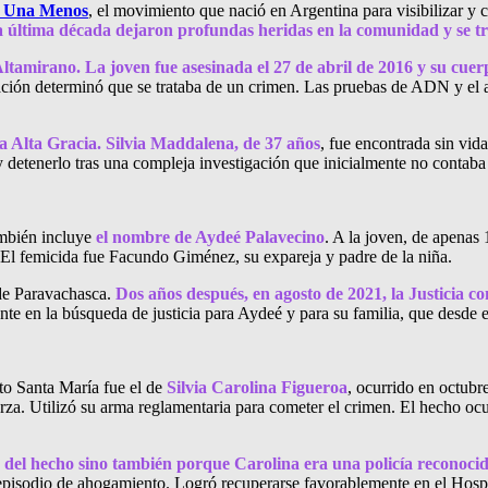
i Una Menos
, el movimiento que nació en Argentina para visibilizar y 
 la última década dejaron profundas heridas en la comunidad y se 
ltamirano. La joven fue asesinada el 27 de abril de 2016 y su cuer
ación determinó que se trataba de un crimen. Las pruebas de ADN y el aná
 a Alta Gracia. Silvia Maddalena, de 37 años
, fue encontrada sin vid
 detenerlo tras una compleja investigación que inicialmente no contaba c
también incluye
el nombre de Aydeé Palavecino
. A la joven, de apenas
s. El femicida fue Facundo Giménez, su expareja y padre de la niña.
 de Paravachasca.
Dos años después, en agosto de 2021, la Justicia c
ante en la búsqueda de justicia para Aydeé y para su familia, que desde
o Santa María fue el de
Silvia Carolina Figueroa
, ocurrido en octubr
rza. Utilizó su arma reglamentaria para cometer el crimen. El hecho ocurr
d del hecho sino también porque Carolina era una policía reconocid
episodio de ahogamiento. Logró recuperarse favorablemente en el Hospit