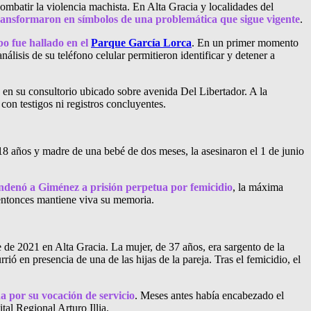
combatir la violencia machista. En Alta Gracia y localidades del
transformaron en símbolos de una problemática que sigue vigente
.
po fue hallado en el
Parque García Lorca
. En un primer momento
lisis de su teléfono celular permitieron identificar y detener a
a en su consultorio ubicado sobre avenida Del Libertador. A la
on testigos ni registros concluyentes.
 18 años y madre de una bebé de dos meses, la asesinaron el 1 de junio
ondenó a Giménez a prisión perpetua por femicidio
, la máxima
 entonces mantiene viva su memoria.
e de 2021 en Alta Gracia. La mujer, de 37 años, era sargento de la
ió en presencia de una de las hijas de la pareja. Tras el femicidio, el
a por su vocación de servicio
. Meses antes había encabezado el
al Regional Arturo Illia.