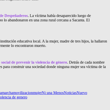
a de Despeñaderos
. La víctima había desaparecido luego de
po lo abandonaron en una zona rural cercana a Sacanta. El
nstitución educativa local. A la mujer, madre de tres hijos, la hallaron
ormente lo encontraron muerto.
 social de prevenir la violencia de género
. Detrás de cada nombre
s para construir una sociedad donde ninguna mujer sea víctima de la
a
marcha
movilizacion
mujer
Ni una Menos
Noticias
Nuevo
iolencia de genero