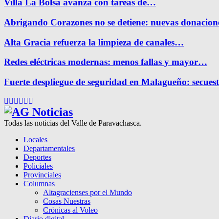
Villa La Bolsa avanza con tareas de…
Abrigando Corazones no se detiene: nuevas donacio
Alta Gracia refuerza la limpieza de canales…
Redes eléctricas modernas: menos fallas y mayor…
Fuerte despliegue de seguridad en Malagueño: secue
Facebook
Twitter
Instagram
Pinterest
Google
Youtube
Todas las noticias del Valle de Paravachasca.
Locales
Departamentales
Deportes
Policiales
Provinciales
Columnas
Altagracienses por el Mundo
Cosas Nuestras
Crónicas al Voleo
Diario digital