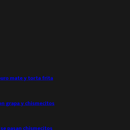
puro mate y torta frita
con grapa y chismecitos
 se pasan chismecitos