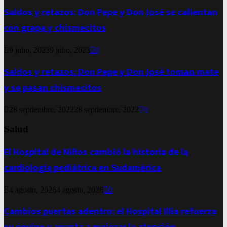
Saldos y retazos: Don Pepe y Don José se calientan
con grapa y chismecitos
9 julio, 2023
9 julio, 2023
0
Saldos y retazos: Don Pepe y Don José toman mate
y se pasan chismecitos
28 septiembre, 2022
28 septiembre, 2022
0
Salud
El Hospital de Niños cambió la historia de la
cardiología pediátrica en Sudamérica
4 agosto, 2026
4 agosto, 2026
0
Cambios puertas adentro: el Hospital Illia refuerza