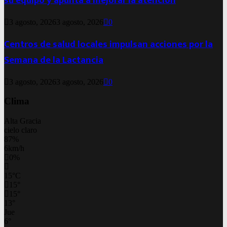
su equipo y apunta a mejorar la atención
3 agosto, 2026
3 agosto, 2026
0
Centros de salud locales impulsan acciones por la
Semana de la Lactancia
3 agosto, 2026
3 agosto, 2026
0
Clima
Alta Gracia
cielo claro
87%
6km/h
0%
15
°
C
15
°
15
°
13
°
Jue
6
°