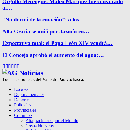
Orgullo Merengue: Mateo Márquez fue convocado
al…
“No dormí de la emoción”: a los…
Alta Gracia se unió por Jazmín en…
Expectativa total: el Papa León XIV vendrá…
El Concejo aprobó el aumento del agua:…
Facebook
Twitter
Instagram
Pinterest
Google
Youtube
Todas las noticias del Valle de Paravachasca.
Locales
Departamentales
Deportes
Policiales
Provinciales
Columnas
Altagracienses por el Mundo
Cosas Nuestras