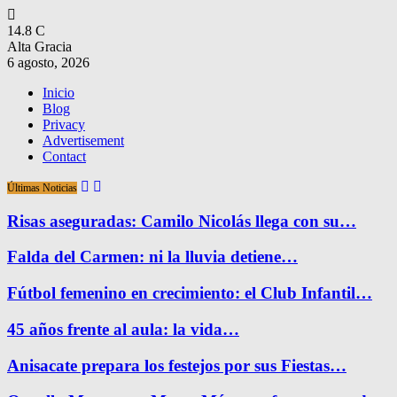
14.8
C
Alta Gracia
6 agosto, 2026
Inicio
Blog
Privacy
Advertisement
Contact
Últimas Noticias
Risas aseguradas: Camilo Nicolás llega con su…
Falda del Carmen: ni la lluvia detiene…
Fútbol femenino en crecimiento: el Club Infantil…
45 años frente al aula: la vida…
Anisacate prepara los festejos por sus Fiestas…