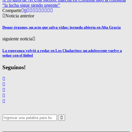
“la lucha sigue siendo urgente”
Compartir
0
Noticia anterior
Donar órganos, un acto que salva vidas: jornada abierta en Alta Gracia
siguiente noticia
La esperanza volvió a rodar en Los Chañaritos: un adolescente vuelve a
soñar con el fútbol
Seguinos!
Search
for:
Search