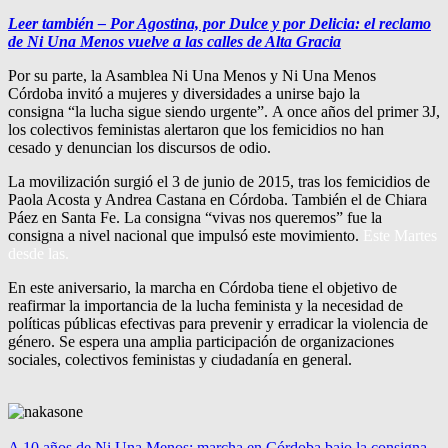
Leer también – Por Agostina, por Dulce y por Delicia: el reclamo
de Ni Una Menos vuelve a las calles de Alta Gracia
Por su parte, la Asamblea Ni Una Menos y Ni Una Menos
Córdoba invitó a mujeres y diversidades a unirse bajo la
consigna “la lucha sigue siendo urgente”. A once años del primer 3J,
los colectivos feministas alertaron que los femicidios no han
cesado y denuncian los discursos de odio.
La movilización surgió el 3 de junio de 2015, tras los femicidios de
Paola Acosta y Andrea Castana en Córdoba. También el de Chiara
Páez en Santa Fe. La consigna “vivas nos queremos” fue la
consigna a nivel nacional que impulsó este movimiento.
Este Martes
desde las.
En este aniversario, la marcha en Córdoba tiene el objetivo de
reafirmar la importancia de la lucha feminista y la necesidad de
políticas públicas efectivas para prevenir y erradicar la violencia de
género. Se espera una amplia participación de organizaciones
sociales, colectivos feministas y ciudadanía en general.
A 10 años de Ni Una Menos: marcha en Córdoba bajo la consigna