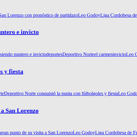
San Lorenzo con pronóstico de partidazo
Leo Godoy
Liga Cordobesa de
ntero e invicto
iendo puntero e invicto
deportes
Deportivo Norte
el carmen
invicto
Leo 
 y fiesta
te
Deportivo Norte conquistó la punta con fútbol
goles y fiesta
Leo God
a a San Lorenzo
 gran punto de su visita a San Lorenzo
Leo Godoy
Liga Cordobesa de F