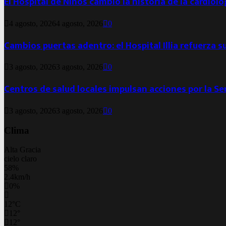
El Hospital de Niños cambió la historia de la cardiol
4 agosto, 2026
4 agosto, 2026
0
Cambios puertas adentro: el Hospital Illia refuerza s
3 agosto, 2026
3 agosto, 2026
0
Centros de salud locales impulsan acciones por la S
3 agosto, 2026
3 agosto, 2026
0
Clima
Alta Gracia
cielo claro
58%
2.4km/h
0%
12
°
C
12
°
12
°