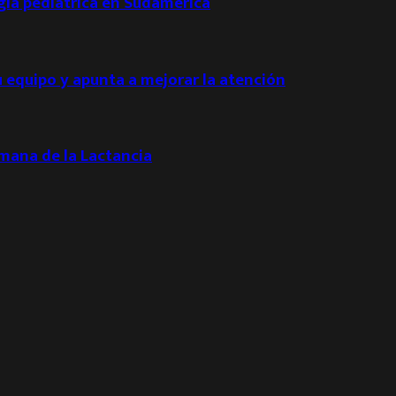
ogía pediátrica en Sudamérica
u equipo y apunta a mejorar la atención
emana de la Lactancia