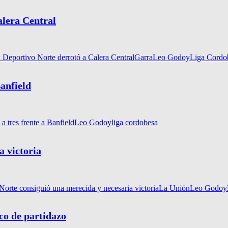
alera Central
: Deportivo Norte derrotó a Calera Central
Garra
Leo Godoy
Liga Cordo
anfield
 tres frente a Banfield
Leo Godoy
liga cordobesa
a victoria
Norte consiguió una merecida y necesaria victoria
La Unión
Leo Godoy
co de partidazo