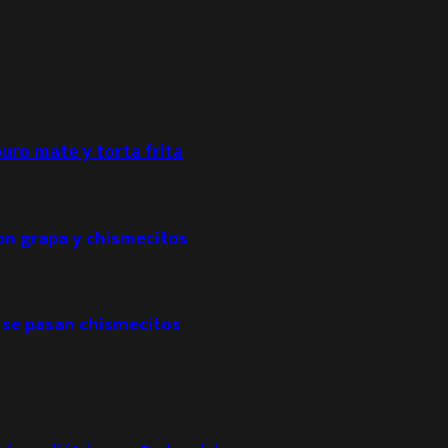
puro mate y torta frita
con grapa y chismecitos
 se pasan chismecitos