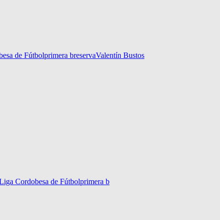
besa de Fútbol
primera b
reserva
Valentín Bustos
Liga Cordobesa de Fútbol
primera b