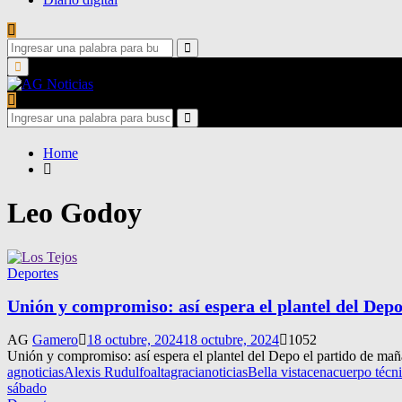
Search
for:
Search
Primary
Menu
Search
for:
Search
Home
Leo Godoy
Deportes
Unión y compromiso: así espera el plantel del Dep
AG
Gamero
18 octubre, 2024
18 octubre, 2024
1052
Unión y compromiso: así espera el plantel del Depo el partido de mañ
agnoticias
Alexis Rudulfo
altagracianoticias
Bella vista
cena
cuerpo técn
sábado