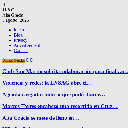
11.8
C
Alta Gracia
8 agosto, 2026
Inicio
Blog
Privacy
Advertisement
Contact
Últimas Noticias
Club San Martín solicita colaboración para finaliza
Violencia y redes: la ENSAG abre el…
Agenda cargada: todo lo que podés hacer…
Marcos Torres encabezó una recorrida en Cruz…
Alta Gracia se mete de lleno en…