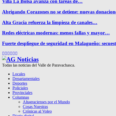
Villa La Bolsa avanza con tareas de…
Abrigando Corazones no se detiene: nuevas donacio
Alta Gracia refuerza la limpieza de canales…
Redes eléctricas modernas: menos fallas y mayor…
Fuerte despliegue de seguridad en Malagueño: secue
Facebook
Twitter
Instagram
Pinterest
Google
Youtube
Todas las noticias del Valle de Paravachasca.
Locales
Departamentales
Deportes
Policiales
Provinciales
Columnas
Altagracienses por el Mundo
Cosas Nuestras
Crónicas al Voleo
Diario digital