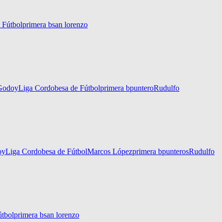
 Fútbol
primera b
san lorenzo
Godoy
Liga Cordobesa de Fútbol
primera b
puntero
Rudulfo
oy
Liga Cordobesa de Fútbol
Marcos López
primera b
punteros
Rudulfo
útbol
primera b
san lorenzo