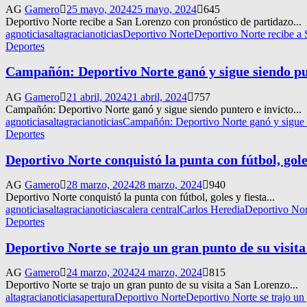
AG
Gamero
25 mayo, 2024
25 mayo, 2024
645
Deportivo Norte recibe a San Lorenzo con pronóstico de partidazo...
agnoticias
altagracianoticias
Deportivo Norte
Deportivo Norte recibe a 
Deportes
Campañón: Deportivo Norte ganó y sigue siendo pu
AG
Gamero
21 abril, 2024
21 abril, 2024
757
Campañón: Deportivo Norte ganó y sigue siendo puntero e invicto...
agnoticias
altagracianoticias
Campañón: Deportivo Norte ganó y sigue s
Deportes
Deportivo Norte conquistó la punta con fútbol, goles
AG
Gamero
28 marzo, 2024
28 marzo, 2024
940
Deportivo Norte conquistó la punta con fútbol, goles y fiesta...
agnoticias
altagracianoticias
calera central
Carlos Heredia
Deportivo Nor
Deportes
Deportivo Norte se trajo un gran punto de su visit
AG
Gamero
24 marzo, 2024
24 marzo, 2024
815
Deportivo Norte se trajo un gran punto de su visita a San Lorenzo...
altagracianoticias
apertura
Deportivo Norte
Deportivo Norte se trajo un