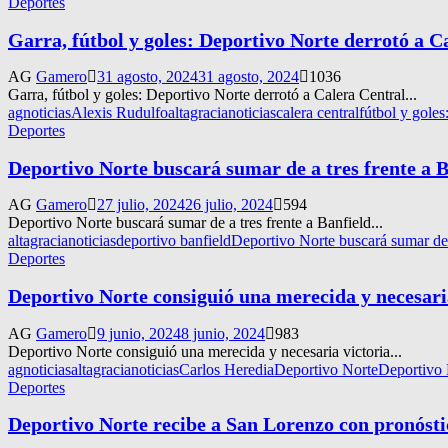
Deportes
Garra, fútbol y goles: Deportivo Norte derrotó a C
AG
Gamero
31 agosto, 2024
31 agosto, 2024
1036
Garra, fútbol y goles: Deportivo Norte derrotó a Calera Central...
agnoticias
Alexis Rudulfo
altagracianoticias
calera central
fútbol y goles
Deportes
Deportivo Norte buscará sumar de a tres frente a B
AG
Gamero
27 julio, 2024
26 julio, 2024
594
Deportivo Norte buscará sumar de a tres frente a Banfield...
altagracianoticias
deportivo banfield
Deportivo Norte buscará sumar de a
Deportes
Deportivo Norte consiguió una merecida y necesari
AG
Gamero
9 junio, 2024
8 junio, 2024
983
Deportivo Norte consiguió una merecida y necesaria victoria...
agnoticias
altagracianoticias
Carlos Heredia
Deportivo Norte
Deportivo 
Deportes
Deportivo Norte recibe a San Lorenzo con pronósti