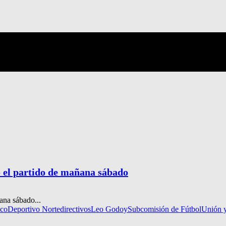
o el partido de mañana sábado
ana sábado...
ico
Deportivo Norte
directivos
Leo Godoy
Subcomisión de Fútbol
Unión y