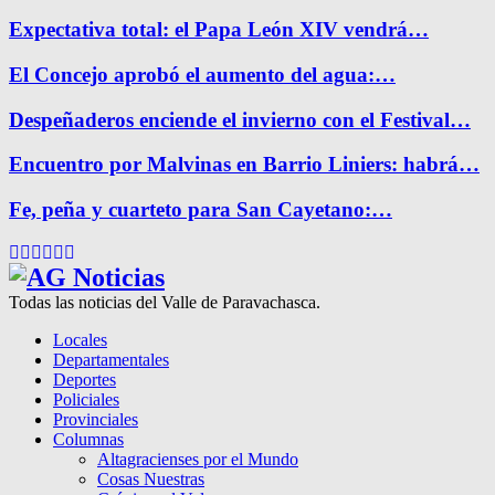
Expectativa total: el Papa León XIV vendrá…
El Concejo aprobó el aumento del agua:…
Despeñaderos enciende el invierno con el Festival…
Encuentro por Malvinas en Barrio Liniers: habrá…
Fe, peña y cuarteto para San Cayetano:…
Facebook
Twitter
Instagram
Pinterest
Google
Youtube
Todas las noticias del Valle de Paravachasca.
Locales
Departamentales
Deportes
Policiales
Provinciales
Columnas
Altagracienses por el Mundo
Cosas Nuestras