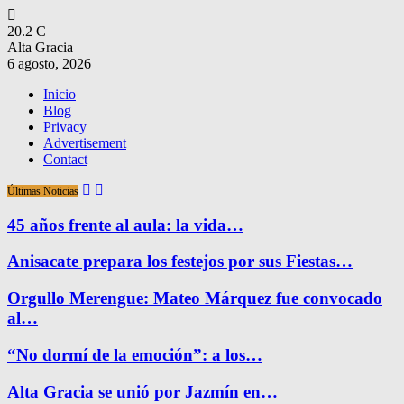
20.2
C
Alta Gracia
6 agosto, 2026
Inicio
Blog
Privacy
Advertisement
Contact
Últimas Noticias
45 años frente al aula: la vida…
Anisacate prepara los festejos por sus Fiestas…
Orgullo Merengue: Mateo Márquez fue convocado
al…
“No dormí de la emoción”: a los…
Alta Gracia se unió por Jazmín en…