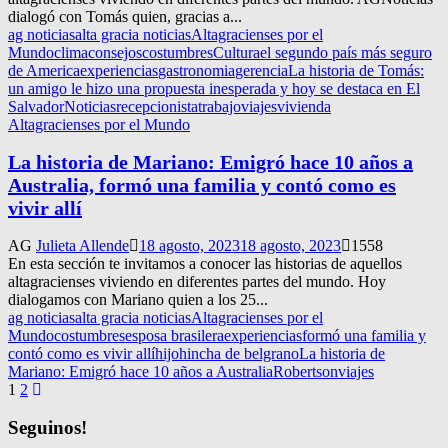
dialogó con Tomás quien, gracias a...
ag noticias
alta gracia noticias
Altagracienses por el
Mundo
clima
consejos
costumbres
Cultura
el segundo país más seguro
de America
experiencias
gastronomia
gerencia
La historia de Tomás:
un amigo le hizo una propuesta inesperada y hoy se destaca en El
Salvador
Noticias
recepcionista
trabajo
viajes
vivienda
Altagracienses por el Mundo
La historia de Mariano: Emigró hace 10 años a
Australia, formó una familia y contó como es
vivir allí
AG
Julieta Allende
18 agosto, 2023
18 agosto, 2023
1558
En esta sección te invitamos a conocer las historias de aquellos
altagracienses viviendo en diferentes partes del mundo. Hoy
dialogamos con Mariano quien a los 25...
ag noticias
alta gracia noticias
Altagracienses por el
Mundo
costumbres
esposa brasilera
experiencias
formó una familia y
contó como es vivir allí
hijo
hincha de belgrano
La historia de
Mariano: Emigró hace 10 años a Australia
Robertson
viajes
Navegación
1
2
de
Seguinos!
entradas