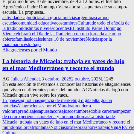
El próximo lunes 10 de noviembre, de 9 a 12 horas, el Instituto
Agrotécnico Padre Domingo Viera abrirá las puertas de su campo-
escuela. La propuesta...
actividades
agnoticias
alta gracia noticias
argentinas
campo
escuela
comunidad educativa
costumbres
Cultura
de todo el año
dia de
la tradicion
distintos niveles
docentes
El Instituto Padre Domingo
Viera celebrará el Día de la Tradición con una jornada a campo
abierto
familias
locales
lunes 10 de noviembre
Noticias
por la
mañana
raices
trabajo
Altagracienses por el Mundo
La historia de Micaela: trabaja en yates de lujo
en el mar Mediterráneo y recorre el mundo
AG
Julieta Allende
3 octubre, 2025
2 octubre, 2025
1245
En esta sección te invitamos a conocer las historias de altagracienses
que viven en diferentes partes del mundo. AGNoticias dialogó con
Micaela quien vive sobre los yates...
15 paises
ag noticias
agencia de marketing digital
alta gracia
noticias
Altagracienses por el Mundo
aprender a
valorar
aprendizajes
apuesta
consejos
costumbres
doble carrera
empezar
de cero
experiencias
hoteleria y turismo
idiomas
La historia de
Micaela: trabaja en yates de lujo en el mar Mediterráneo y recorre el
mundo
mallorca
Montañas
Noticias
profesora
sabores
trabajo
ViajAR
vivi
Cultura