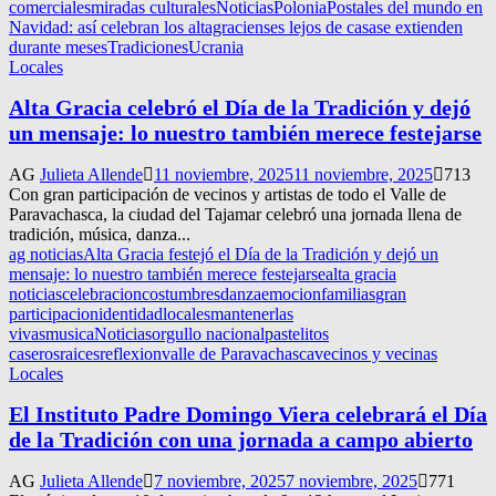
comerciales
miradas culturales
Noticias
Polonia
Postales del mundo en
Navidad: así celebran los altagracienses lejos de casa
se extienden
durante meses
Tradiciones
Ucrania
Locales
Alta Gracia celebró el Día de la Tradición y dejó
un mensaje: lo nuestro también merece festejarse
AG
Julieta Allende
11 noviembre, 2025
11 noviembre, 2025
713
Con gran participación de vecinos y artistas de todo el Valle de
Paravachasca, la ciudad del Tajamar celebró una jornada llena de
tradición, música, danza...
ag noticias
Alta Gracia festejó el Día de la Tradición y dejó un
mensaje: lo nuestro también merece festejarse
alta gracia
noticias
celebracion
costumbres
danza
emocion
familias
gran
participacion
identidad
locales
mantenerlas
vivas
musica
Noticias
orgullo nacional
pastelitos
caseros
raices
reflexion
valle de Paravachasca
vecinos y vecinas
Locales
El Instituto Padre Domingo Viera celebrará el Día
de la Tradición con una jornada a campo abierto
AG
Julieta Allende
7 noviembre, 2025
7 noviembre, 2025
771