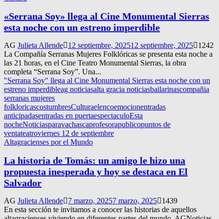
«Serrana Soy» llega al Cine Monumental Sierras
esta noche con un estreno imperdible
AG
Julieta Allende
12 septiembre, 2025
12 septiembre, 2025
1242
La Compañía Serranas Mujeres Folklóricas se presenta esta noche a
las 21 horas, en el Cine Teatro Monumental Sierras, la obra
completa “Serrana Soy”. Una...
"Serrana Soy" llega al Cine Monumental Sierras esta noche con un
estreno imperdible
ag noticias
alta gracia noticias
bailarinas
compañia
serranas mujeres
folkloricas
costumbres
Cultura
elenco
emocion
entradas
anticipadas
entradas en puerta
espectaculo
Esta
noche
Noticias
paravachasca
profesora
publico
puntos de
venta
teatro
viernes 12 de septiembre
Altagracienses por el Mundo
La historia de Tomás: un amigo le hizo una
propuesta inesperada y hoy se destaca en El
Salvador
AG
Julieta Allende
7 marzo, 2025
7 marzo, 2025
1439
En esta sección te invitamos a conocer las historias de aquellos
altagracienses viviendo en diferentes partes del mundo. AGNoticias