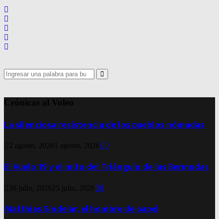
Search
for:
Search
Crónicas al Voleo
La silenciosa resistencia de los pueblos nómadas
2 agosto, 2026
1 agosto, 2026
0
El Vuelo 19 y el mito del Triángulo de las Bermudas
26 julio, 2026
25 julio, 2026
0
Matthias Sindelar, el hombre de papel