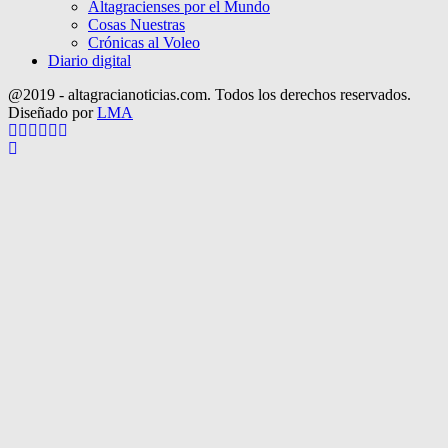
Altagracienses por el Mundo
Cosas Nuestras
Crónicas al Voleo
Diario digital
@2019 - altagracianoticias.com. Todos los derechos reservados.
Diseñado por
LMA
Facebook
Twitter
Instagram
Pinterest
Google
Youtube