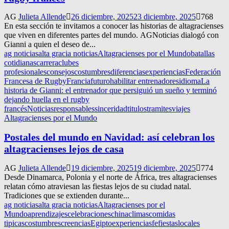
AG
Julieta Allende
26 diciembre, 2025
23 diciembre, 2025
768
En esta sección te invitamos a conocer las historias de altagracienses
que viven en diferentes partes del mundo. AGNoticias dialogó con
Gianni a quien el deseo de...
ag noticias
alta gracia noticias
Altagracienses por el Mundo
batallas
cotidianas
carrera
clubes
profesionales
consejos
costumbres
diferencias
experiencias
Federación
Francesa de Rugby
Francia
futuro
habilitar entrenadores
idioma
La
historia de Gianni: el entrenador que persiguió un sueño y terminó
dejando huella en el rugby
francés
Noticias
responsables
sinceridad
titulos
tramites
viajes
Altagracienses por el Mundo
Postales del mundo en Navidad: así celebran los
altagracienses lejos de casa
AG
Julieta Allende
19 diciembre, 2025
19 diciembre, 2025
774
Desde Dinamarca, Polonia y el norte de África, tres altagracienses
relatan cómo atraviesan las fiestas lejos de su ciudad natal.
Tradiciones que se extienden durante...
ag noticias
alta gracia noticias
Altagracienses por el
Mundo
aprendizajes
celebraciones
china
climas
comidas
tipicas
costumbres
creencias
Egipto
experiencias
fe
fiestas
locales