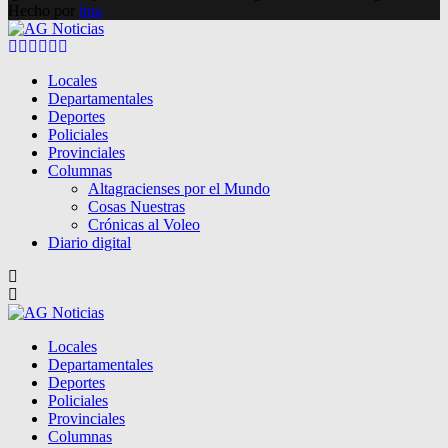
Hecho por
lma
Facebook
Twitter
Instagram
Pinterest
Google
Youtube
Locales
Departamentales
Deportes
Policiales
Provinciales
Columnas
Altagracienses por el Mundo
Cosas Nuestras
Crónicas al Voleo
Diario digital
Locales
Departamentales
Deportes
Policiales
Provinciales
Columnas