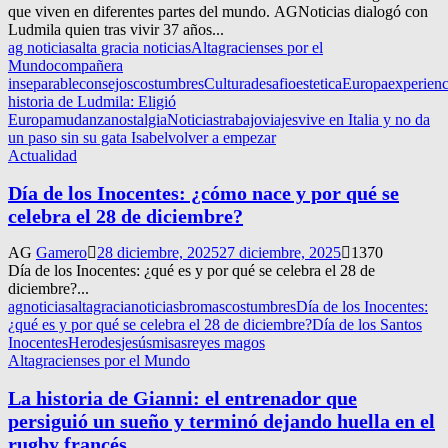
que viven en diferentes partes del mundo. AGNoticias dialogó con
Ludmila quien tras vivir 37 años...
ag noticias
alta gracia noticias
Altagracienses por el
Mundo
compañera
inseparable
consejos
costumbres
Cultura
desafio
estetica
Europa
experienc
historia de Ludmila: Eligió
Europa
mudanza
nostalgia
Noticias
trabajo
viajes
vive en Italia y no da
un paso sin su gata Isabel
volver a empezar
Actualidad
Día de los Inocentes: ¿cómo nace y por qué se
celebra el 28 de diciembre?
AG
Gamero
28 diciembre, 2025
27 diciembre, 2025
1370
Día de los Inocentes: ¿qué es y por qué se celebra el 28 de
diciembre?...
agnoticias
altagracianoticias
bromas
costumbres
Día de los Inocentes:
¿qué es y por qué se celebra el 28 de diciembre?
Día de los Santos
Inocentes
Herodes
jesús
misas
reyes magos
Altagracienses por el Mundo
La historia de Gianni: el entrenador que
persiguió un sueño y terminó dejando huella en el
rugby francés