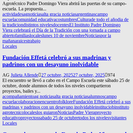
Agrotécnico Padre Domingo Viera abrirá las puertas de su campo-
escuela. La propuesta...
actividades
agnoticias
alta gracia noticias
argentinas
campo
escuela
comunidad educativa
costumbres
Cultura
de todo el año
dia de
la tradicion
distintos niveles
docentes
El Instituto Padre Domingo
Viera celebrará el Día de la Tradición con una jornada a campo
abierto
familias
locales
lunes 10 de noviembre
Noticias
por la
mañana
raices
trabajo
Locales
Fundación Effetá celebró a sus madrinas y
padrinos con un desayuno inolvidable
AG
Julieta Allende
27 octubre, 2025
27 octubre, 2025
974
El encuentro se llevó a cabo en el Campo Escuela este sábado 25 de
octubre, donde alumnos de todos los niveles compartieron
proyectos, bailes y...
acompañamiento
ag noticias
alta gracia noticias
alumnos
campo
escuela
colaboracion
encuentro
folklore
Fundación Effetá celebró a sus
madrinas y padrinos con un desayuno inolvidable
instituciob
instituto
agrotecnico
locales
los guiaron
Noticias
Padre Viera
proyecto
educativo
proyectos
sabado 25 de octubre
todos los niveles
visitantes
Locales