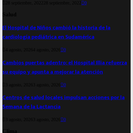
28 septiembre, 2022
28 septiembre, 2022
0
Salud
El Hospital de Niños cambió la historia de la
cardiología pediátrica en Sudamérica
4 agosto, 2026
4 agosto, 2026
0
Cambios puertas adentro: el Hospital Illia refuerza
su equipo y apunta a mejorar la atención
3 agosto, 2026
3 agosto, 2026
0
Centros de salud locales impulsan acciones por la
Semana de la Lactancia
3 agosto, 2026
3 agosto, 2026
0
Clima