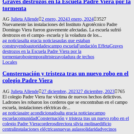
Graves destrozos en la Escuela Padre Viera por la
tormenta
AG
Julieta Allende
2 enero, 2024
3 enero, 2024
3527
Nuevamente las instalaciones del Instituto Agrotécnico Padre
Domingo Viera fueron gravemente afectadas. La escuela sufrió
destrozos en el campo- escuela y la voladura de los...
ag noticias
alta gracia noticias
aulas que estaban
construyendo
autoridades
campo escuela
Fundación Effeta
Graves
destrozos en la Escuela Padre Viera por la
tormenta
robos
temporal
tristeza
voladura de techos
Locales
Consternación y tristeza tras un nuevo robo en el
colegio Padre Viera
AG
Julieta Allende
27 diciembre, 2023
27 diciembre, 2023
765
El colegio Padre Viera fue víctima de nuevos hechos delictivos.
Ladrones les robaron los corderos que se encontraban en el campo
escuela, instalaciones eléctricas de...
ag noticias
aire acondicionado
alta gracia noticias
campo
escuela
comunidad
Consternación y tristeza tras un nuevo robo en el
colegio Padre Viera
corderos
directora silvia molina
edificio
central
instalaciones eléctricas
nuevas aulas
solidaridad
vecinos