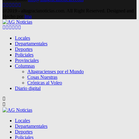
Facebook
Twitter
Instagram
Pinterest
Google
Youtube
@2019 - altagracianoticias.com. All Right Reserved. Designed and
Hecho por
lma
Facebook
Twitter
Instagram
Pinterest
Google
Youtube
Locales
Departamentales
Deportes
Policiales
Provinciales
Columnas
Altagracienses por el Mundo
Cosas Nuestras
Crónicas al Voleo
Diario digital
Locales
Departamentales
Deportes
Policiales