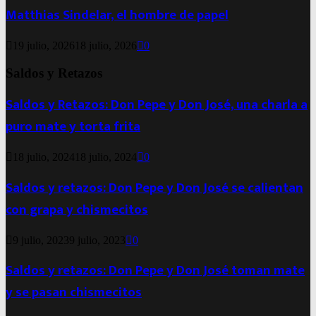
Matthias Sindelar, el hombre de papel
19 julio, 2026
18 julio, 2026
0
Saldos y Retazos
Saldos y Retazos: Don Pepe y Don José, una charla a
puro mate y torta frita
18 julio, 2024
18 julio, 2024
0
Saldos y retazos: Don Pepe y Don José se calientan
con grapa y chismecitos
9 julio, 2023
9 julio, 2023
0
Saldos y retazos: Don Pepe y Don José toman mate
y se pasan chismecitos