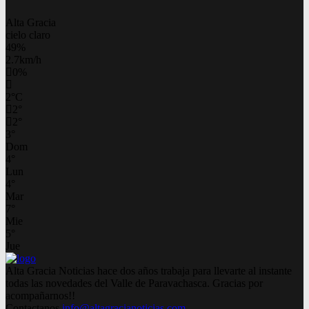
Alta Gracia
cielo claro
49%
2.7km/h
0%
2
°
C
2
°
2
°
3
°
Dom
4
°
Lun
4
°
Mar
7
°
Mie
5
°
Jue
Alta Gracia Noticias hace dos años trabaja para llevarte al instante
todas las novedades del Valle de Paravachasca. Gracias por
acompañarnos!!
Contactanos
info@altagracianoticias.com