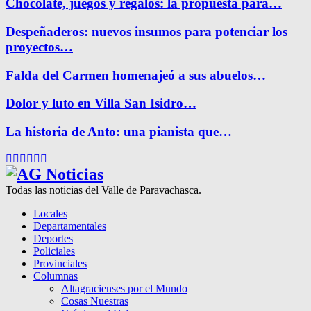
Chocolate, juegos y regalos: la propuesta para…
Despeñaderos: nuevos insumos para potenciar los
proyectos…
Falda del Carmen homenajeó a sus abuelos…
Dolor y luto en Villa San Isidro…
La historia de Anto: una pianista que…
Facebook
Twitter
Instagram
Pinterest
Google
Youtube
Todas las noticias del Valle de Paravachasca.
Locales
Departamentales
Deportes
Policiales
Provinciales
Columnas
Altagracienses por el Mundo
Cosas Nuestras