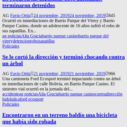
terminaron detenidos
AG
Favio Ortiz
24 noviembre, 2019
24 noviembre, 2019
845
Ocurrió en inmediaciones de Barrio Parque del Virrey y Barrio
Parque Casino, donde un adolescente de 16 años sufrió el robo de
sus zapatillas. En...
ag noticias
Alta Gracia
barrio parque casino
barrio parque del
virrey
detencion
robo
zapatillas
Policiales
Se le cortó la dirección y terminó chocando contra
un árbol
AG
Favio Ortiz
21 noviembre, 2019
21 noviembre, 2019
966
Una camioneta Ford Ecosport terminó impactando contra un árbol
en inmediaciones de calle Bolivia, en Barrio Parque Casino. El
siniestro vial ocurrió en la jornada del...
accidente
ag noticias
Alta Gracia
barrio parque casino
correa
dirección
hidráulica
ford ecosport
Policiales
Encontraron en un terreno baldío una bicicleta
que había sido robada