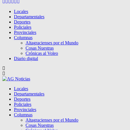
Facebook
Twitter
Instagram
Pinterest
Google
Youtube
Locales
Departamentales
Deportes
Policiales
Provinciales
Columnas
Altagracienses por el Mundo
Cosas Nuestras
Crónicas al Voleo
Diario digital
Locales
Departamentales
Deportes
Policiales
Provinciales
Columnas
Altagracienses por el Mundo
Cosas Nuestras