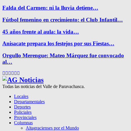
Falda del Carmen: ni la lluvia detiene…
Fútbol femenino en crecimiento: el Club Infantil…
45 años frente al aula: la vida…
Anisacate prepara los festejos por sus Fiestas…
Orgullo Merengue: Mateo Márquez fue convocado
al…
Facebook
Twitter
Instagram
Pinterest
Google
Youtube
Todas las noticias del Valle de Paravachasca.
Locales
Departamentales
Deportes
Policiales
Provinciales
Columnas
Altagracienses por el Mundo