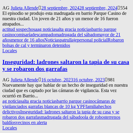
AG
Julieta Allende
28 septiembre, 2024
28 septiembre, 2024
554
El episodio se produjo esta madrugada en barrio Parque Casino de
nuestra ciudad. Un joven de 21 años y un menor de 16 fueron
atrapados...
actitud sospechosa
ag noticias
alta gracia noticias
barrio parque
casino
comisaría
descampado
madrugada del sábado
mayor de 21
años
menor de 16 años
Noticias
patrullaje
personal policial
Robaron
bolsas de cal y terminaron detenidos
Locales
Inseguridad: ladrones saltaron la tapia de su casa
y se robaron dos garrafas
AG
Julieta Allende
16 octubre, 2023
16 octubre, 2023
981
Nuevamente hay que hablar de un hecho de inseguridad en nuestra
ciudad que es captado por las cámaras de vigilancia. Esta vez
ocurrió en Barrio...
ag noticias
alta gracia noticias
barrio parque casino
cámaras de
vigilancia
dos garrafas blancas de 10 kg YPF
familia
hechos
delictivos
Inseguridad: ladrones saltaron la tapia de su casa y se
robaron dos garrafas
madrugada del sábado
ola de robos
terrenos
baldíos
vecinos en alerta
Locales