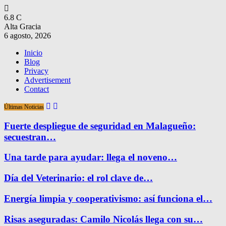
6.8
C
Alta Gracia
6 agosto, 2026
Inicio
Blog
Privacy
Advertisement
Contact
Últimas Noticias
Fuerte despliegue de seguridad en Malagueño:
secuestran…
Una tarde para ayudar: llega el noveno…
Día del Veterinario: el rol clave de…
Energía limpia y cooperativismo: así funciona el…
Risas aseguradas: Camilo Nicolás llega con su…