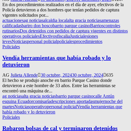
En dos procedimientos realizados en el día de ayer, efectivos de la
Policía detuvieron a dos hombres que tenían pedidos de captura
vigentes solicitados por...
actuaciones
ag noticias
alcaldia local
alta gracia noticias
amenazas
calificadas
bariro don bosco
barrio parque casino
Barrios
controles
rutinarios
Dos detenidos con pedidos de captura vigentes en distintos
operativos policiales
Efectivos
fiscalia
Justicia
lesiones
leves
Noticias
personal policial
policiales
procedimientos
Policiales
Vendía herramientas que había robado y lo
detuvieron
AG
Julieta Allende
30 octubre, 2024
30 octubre, 2024
635
El hecho se produjo anoche en barrio Parque Casino donde
detuvieron a este hombre de 33 años. Entre las herramintas se
encontró una máquina de...
ag noticias
alta gracia noticias
barrio parque casino
calle Antún
esquina Ecuador
comisaría
descripciones aportadas
mujer
noche del
martes
Noticias
operativo
personal policial
Vendía herramientas que
había robado y lo detuvieron
Policiales
Robaron bolsas de cal y terminaron detenidos