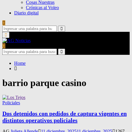
Cosas Nuestras
Crónicas al Voleo
Diario digital
Search
for:
Search
Primary
Menu
Search
for:
Search
Home
barrio parque casino
Policiales
Dos detenidos con pedidos de captura vigentes en
distintos operativos policiales
AG
Julieta Allende
11 diciembre, 2025
11 diciembre, 2025
1267