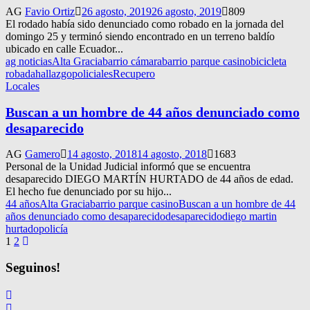
AG
Favio Ortiz
26 agosto, 2019
26 agosto, 2019
809
El rodado había sido denunciado como robado en la jornada del
domingo 25 y terminó siendo encontrado en un terreno baldío
ubicado en calle Ecuador...
ag noticias
Alta Gracia
barrio cámara
barrio parque casino
bicicleta
robada
hallazgo
policiales
Recupero
Locales
Buscan a un hombre de 44 años denunciado como
desaparecido
AG
Gamero
14 agosto, 2018
14 agosto, 2018
1683
Personal de la Unidad Judicial informó que se encuentra
desaparecido DIEGO MARTÍN HURTADO de 44 años de edad.
El hecho fue denunciado por su hijo...
44 años
Alta Gracia
barrio parque casino
Buscan a un hombre de 44
años denunciado como desaparecido
desaparecido
diego martin
hurtado
policía
Navegación
1
2
de
Seguinos!
entradas