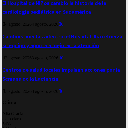
El Hospital de Niños cambió la historia de la
cardiología pediátrica en Sudamérica
4 agosto, 2026
4 agosto, 2026
0
Cambios puertas adentro: el Hospital Illia refuerza
su equipo y apunta a mejorar la atención
3 agosto, 2026
3 agosto, 2026
0
Centros de salud locales impulsan acciones por la
Semana de la Lactancia
3 agosto, 2026
3 agosto, 2026
0
Clima
Alta Gracia
cielo claro
54%