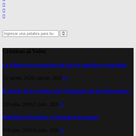
Search
for:
Search
Crónicas al Voleo
La silenciosa resistencia de los pueblos nómadas
2 agosto, 2026
1 agosto, 2026
0
El Vuelo 19 y el mito del Triángulo de las Bermudas
26 julio, 2026
25 julio, 2026
0
Matthias Sindelar, el hombre de papel
19 julio, 2026
18 julio, 2026
0