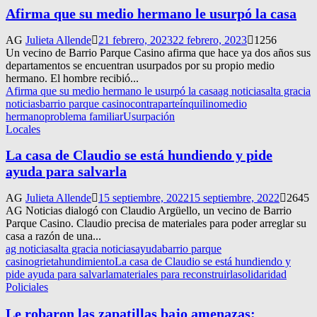
Afirma que su medio hermano le usurpó la casa
AG
Julieta Allende
21 febrero, 2023
22 febrero, 2023
1256
Un vecino de Barrio Parque Casino afirma que hace ya dos años sus
departamentos se encuentran usurpados por su propio medio
hermano. El hombre recibió...
Afirma que su medio hermano le usurpó la casa
ag noticias
alta gracia
noticias
barrio parque casino
contraparte
ínquilino
medio
hermano
problema familiar
Usurpación
Locales
La casa de Claudio se está hundiendo y pide
ayuda para salvarla
AG
Julieta Allende
15 septiembre, 2022
15 septiembre, 2022
2645
AG Noticias dialogó con Claudio Argüello, un vecino de Barrio
Parque Casino. Claudio precisa de materiales para poder arreglar su
casa a razón de una...
ag noticias
alta gracia noticias
ayuda
barrio parque
casino
grieta
hundimiento
La casa de Claudio se está hundiendo y
pide ayuda para salvarla
materiales para reconstruirla
solidaridad
Policiales
Le robaron las zapatillas bajo amenazas: