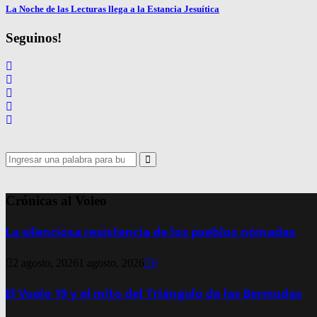
La Noche de las Lecturas llega a la Estancia Jesuítica
Seguinos!
Search
for:
Search
Crónicas al Voleo
La silenciosa resistencia de los pueblos nómadas
2 agosto, 2026
1 agosto, 2026
0
El Vuelo 19 y el mito del Triángulo de las Bermudas