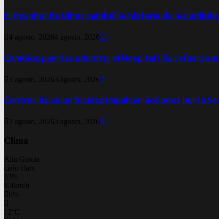
El Hospital de Niños cambió la historia de la cardiol
4 agosto, 2026
4 agosto, 2026
0
Cambios puertas adentro: el Hospital Illia refuerza s
3 agosto, 2026
3 agosto, 2026
0
Centros de salud locales impulsan acciones por la S
3 agosto, 2026
3 agosto, 2026
0
Clima
Alta Gracia
cielo claro
33%
8.4km/h
0%
12
°
C