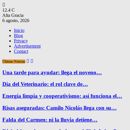
12.4
C
Alta Gracia
6 agosto, 2026
Inicio
Blog
Privacy
Advertisement
Contact
Últimas Noticias
Una tarde para ayudar: llega el noveno…
Día del Veterinario: el rol clave de…
Energía limpia y cooperativismo: así funciona el…
Risas aseguradas: Camilo Nicolás llega con su…
Falda del Carmen: ni la lluvia detiene…