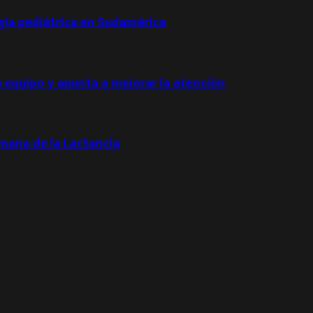
ogía pediátrica en Sudamérica
u equipo y apunta a mejorar la atención
emana de la Lactancia