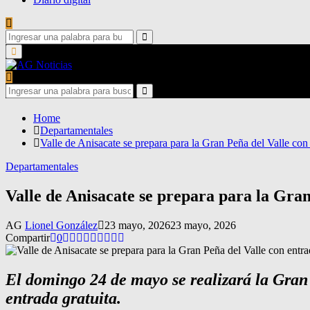
Search
for:
Search
Primary
Menu
Search
for:
Search
Home
Departamentales
Valle de Anisacate se prepara para la Gran Peña del Valle con e
Departamentales
Valle de Anisacate se prepara para la Gran
AG
Lionel González
23 mayo, 2026
23 mayo, 2026
Compartir
0
El domingo 24 de mayo se realizará la Gran 
entrada gratuita.