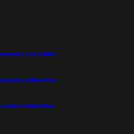
puro mate y torta frita
con grapa y chismecitos
 se pasan chismecitos