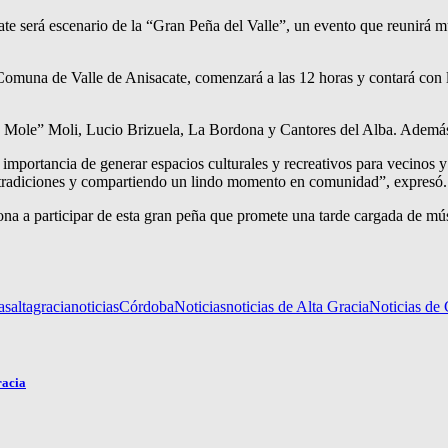
e será escenario de la “Gran Peña del Valle”, un evento que reunirá mú
una de Valle de Anisacate, comenzará a las 12 horas y contará con la 
a Mole” Moli, Lucio Brizuela, La Bordona y Cantores del Alba. Además, 
mportancia de generar espacios culturales y recreativos para vecinos y
ras tradiciones y compartiendo un lindo momento en comunidad”, expresó.
ona a participar de esta gran peña que promete una tarde cargada de mús
as
altagracianoticias
Córdoba
Noticias
noticias de Alta Gracia
Noticias de
racia