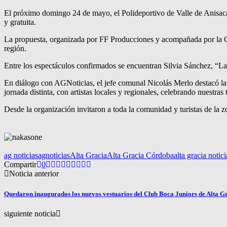
El próximo domingo 24 de mayo, el Polideportivo de Valle de Anisacat
y gratuita.
La propuesta, organizada por FF Producciones y acompañada por la Com
región.
Entre los espectáculos confirmados se encuentran Silvia Sánchez, “L
En diálogo con AGNoticias, el jefe comunal Nicolás Merlo destacó la i
jornada distinta, con artistas locales y regionales, celebrando nuest
Desde la organización invitaron a toda la comunidad y turistas de la z
ag noticias
agnoticias
Alta Gracia
Alta Gracia Córdoba
alta gracia notici
Compartir
0
Noticia anterior
Quedaron inaugurados los nuevos vestuarios del Club Boca Juniors de Alta G
siguiente noticia