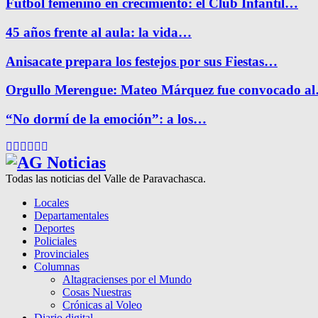
Fútbol femenino en crecimiento: el Club Infantil…
45 años frente al aula: la vida…
Anisacate prepara los festejos por sus Fiestas…
Orgullo Merengue: Mateo Márquez fue convocado a
“No dormí de la emoción”: a los…
Facebook
Twitter
Instagram
Pinterest
Google
Youtube
Todas las noticias del Valle de Paravachasca.
Locales
Departamentales
Deportes
Policiales
Provinciales
Columnas
Altagracienses por el Mundo
Cosas Nuestras
Crónicas al Voleo
Diario digital