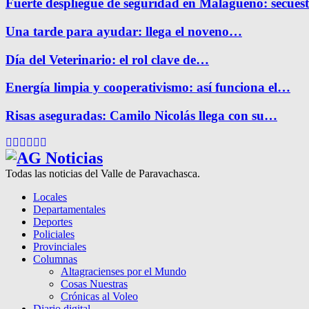
Fuerte despliegue de seguridad en Malagueño: secue
Una tarde para ayudar: llega el noveno…
Día del Veterinario: el rol clave de…
Energía limpia y cooperativismo: así funciona el…
Risas aseguradas: Camilo Nicolás llega con su…
Facebook
Twitter
Instagram
Pinterest
Google
Youtube
Todas las noticias del Valle de Paravachasca.
Locales
Departamentales
Deportes
Policiales
Provinciales
Columnas
Altagracienses por el Mundo
Cosas Nuestras
Crónicas al Voleo
Diario digital