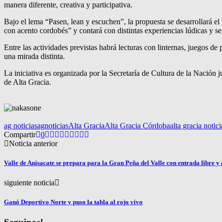
manera diferente, creativa y participativa.
Bajo el lema “Pasen, lean y escuchen”, la propuesta se desarrollará 
con acento cordobés” y contará con distintas experiencias lúdicas y sen
Entre las actividades previstas habrá lecturas con linternas, juegos de
una mirada distinta.
La iniciativa es organizada por la Secretaría de Cultura de la Nación
de Alta Gracia.
ag noticias
agnoticias
Alta Gracia
Alta Gracia Córdoba
alta gracia notici
Compartir
0
Noticia anterior
Valle de Anisacate se prepara para la Gran Peña del Valle con entrada libre y 
siguiente noticia
Ganó Deportivo Norte y puso la tabla al rojo vivo