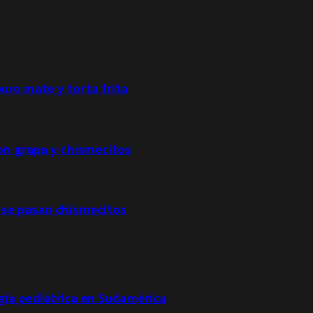
puro mate y torta frita
con grapa y chismecitos
 se pasan chismecitos
ogía pediátrica en Sudamérica