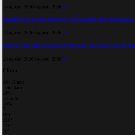
4 agosto, 2026
4 agosto, 2026
0
Cambios puertas adentro: el Hospital Illia refuerza s
3 agosto, 2026
3 agosto, 2026
0
Centros de salud locales impulsan acciones por la S
3 agosto, 2026
3 agosto, 2026
0
Clima
Alta Gracia
cielo claro
24%
7.3km/h
0%
16
°
C
16
°
16
°
16
°