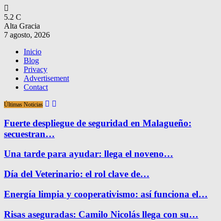
5.2
C
Alta Gracia
7 agosto, 2026
Inicio
Blog
Privacy
Advertisement
Contact
Últimas Noticias
Fuerte despliegue de seguridad en Malagueño:
secuestran…
Una tarde para ayudar: llega el noveno…
Día del Veterinario: el rol clave de…
Energía limpia y cooperativismo: así funciona el…
Risas aseguradas: Camilo Nicolás llega con su…