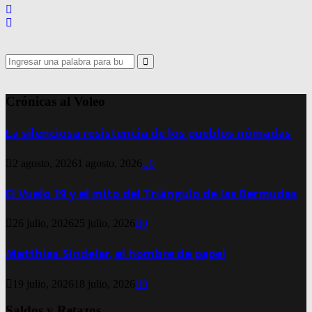
Search
for:
Search
Crónicas al Voleo
La silenciosa resistencia de los pueblos nómadas
2 agosto, 2026
1 agosto, 2026
0
El Vuelo 19 y el mito del Triángulo de las Bermudas
26 julio, 2026
25 julio, 2026
0
Matthias Sindelar, el hombre de papel
19 julio, 2026
18 julio, 2026
0
Saldos y Retazos