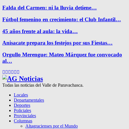
Falda del Carmen: ni la lluvia detiene…
Fútbol femenino en crecimiento: el Club Infantil…
45 años frente al aula: la vida…
Anisacate prepara los festejos por sus Fiestas…
Orgullo Merengue: Mateo Márquez fue convocado
al…
Facebook
Twitter
Instagram
Pinterest
Google
Youtube
Todas las noticias del Valle de Paravachasca.
Locales
Departamentales
Deportes
Policiales
Provinciales
Columnas
Altagracienses por el Mundo