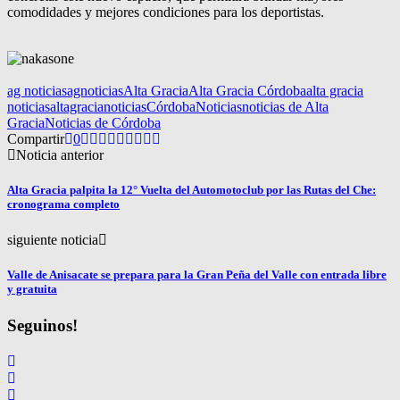
comodidades y mejores condiciones para los deportistas.
ag noticias
agnoticias
Alta Gracia
Alta Gracia Córdoba
alta gracia
noticias
altagracianoticias
Córdoba
Noticias
noticias de Alta
Gracia
Noticias de Córdoba
Compartir
0
Noticia anterior
Alta Gracia palpita la 12° Vuelta del Automotoclub por las Rutas del Che:
cronograma completo
siguiente noticia
Valle de Anisacate se prepara para la Gran Peña del Valle con entrada libre
y gratuita
Seguinos!