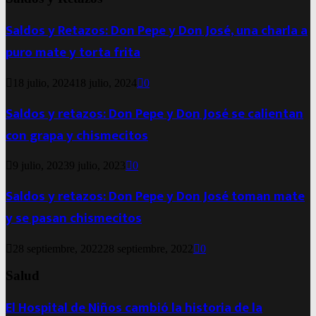
Saldos y Retazos: Don Pepe y Don José, una charla a
puro mate y torta frita
18 julio, 2024
18 julio, 2024
0
Saldos y retazos: Don Pepe y Don José se calientan
con grapa y chismecitos
9 julio, 2023
9 julio, 2023
0
Saldos y retazos: Don Pepe y Don José toman mate
y se pasan chismecitos
28 septiembre, 2022
28 septiembre, 2022
0
Salud
El Hospital de Niños cambió la historia de la