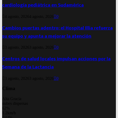
cardiología pediátrica en Sudamérica
4 agosto, 2026
4 agosto, 2026
0
Cambios puertas adentro: el Hospital Illia refuerza
su equipo y apunta a mejorar la atención
3 agosto, 2026
3 agosto, 2026
0
Centros de salud locales impulsan acciones por la
Semana de la Lactancia
3 agosto, 2026
3 agosto, 2026
0
Clima
Alta Gracia
nubes dispersas
62%
1.2km/h
44%