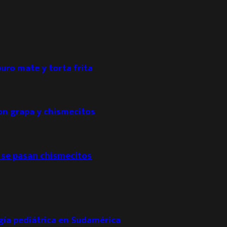
puro mate y torta frita
con grapa y chismecitos
 se pasan chismecitos
ogía pediátrica en Sudamérica