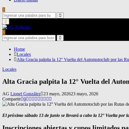
Search
for:
Search
Primary
Menu
Search
for:
Search
Home
Locales
Alta Gracia palpita la 12° Vuelta del Automotoclub por las 
Locales
Alta Gracia palpita la 12° Vuelta del Aut
AG
Lionel González
23 mayo, 2026
23 mayo, 2026
Compartir
0
El próximo sábado 13 de junio se llevará a cabo la 12° Vuelta por l
Inscripciones abiertas y cupos limitados p