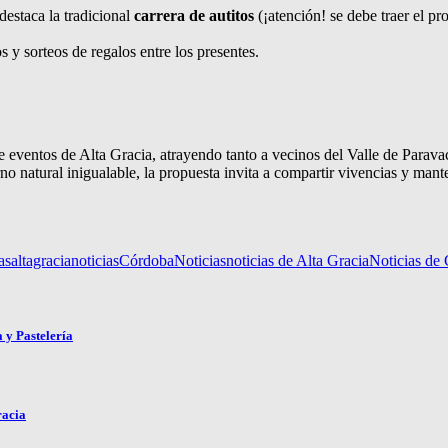
destaca la tradicional
carrera de autitos
(¡atención! se debe traer el pr
y sorteos de regalos entre los presentes.
 eventos de Alta Gracia, atrayendo tanto a vecinos del Valle de Paravac
o natural inigualable, la propuesta invita a compartir vivencias y mante
as
altagracianoticias
Córdoba
Noticias
noticias de Alta Gracia
Noticias de
 y Pastelería
racia