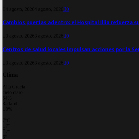
4 agosto, 2026
4 agosto, 2026
0
Cambios puertas adentro: el Hospital Illia refuerza s
3 agosto, 2026
3 agosto, 2026
0
Centros de salud locales impulsan acciones por la S
3 agosto, 2026
3 agosto, 2026
0
Clima
Alta Gracia
cielo claro
54%
3.2km/h
0%
7
°
C
7
°
7
°
6
°