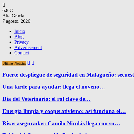
6.8
C
Alta Gracia
7 agosto, 2026
Inicio
Blog
Privacy
Advertisement
Contact
Últimas Noticias
Fuerte despliegue de seguridad en Malagueño: secue
Una tarde para ayudar: llega el noveno…
Día del Veterinario: el rol clave de…
Energía limpia y cooperativismo: así funciona el…
Risas aseguradas: Camilo Nicolás llega con su…