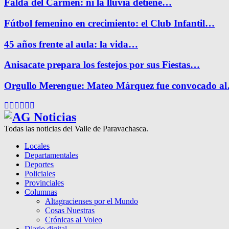
Falda del Carmen: ni la lluvia detiene…
Fútbol femenino en crecimiento: el Club Infantil…
45 años frente al aula: la vida…
Anisacate prepara los festejos por sus Fiestas…
Orgullo Merengue: Mateo Márquez fue convocado a
Facebook
Twitter
Instagram
Pinterest
Google
Youtube
Todas las noticias del Valle de Paravachasca.
Locales
Departamentales
Deportes
Policiales
Provinciales
Columnas
Altagracienses por el Mundo
Cosas Nuestras
Crónicas al Voleo
Diario digital