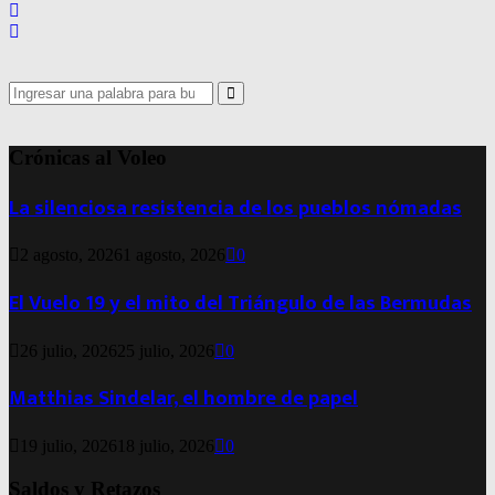
Search
for:
Search
Crónicas al Voleo
La silenciosa resistencia de los pueblos nómadas
2 agosto, 2026
1 agosto, 2026
0
El Vuelo 19 y el mito del Triángulo de las Bermudas
26 julio, 2026
25 julio, 2026
0
Matthias Sindelar, el hombre de papel
19 julio, 2026
18 julio, 2026
0
Saldos y Retazos