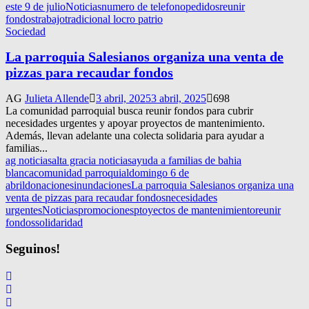
este 9 de julio
Noticias
numero de telefono
pedidos
reunir
fondos
trabajo
tradicional locro patrio
Sociedad
La parroquia Salesianos organiza una venta de
pizzas para recaudar fondos
AG
Julieta Allende
3 abril, 2025
3 abril, 2025
698
La comunidad parroquial busca reunir fondos para cubrir
necesidades urgentes y apoyar proyectos de mantenimiento.
Además, llevan adelante una colecta solidaria para ayudar a
familias...
ag noticias
alta gracia noticias
ayuda a familias de bahia
blanca
comunidad parroquial
domingo 6 de
abril
donaciones
inundaciones
La parroquia Salesianos organiza una
venta de pizzas para recaudar fondos
necesidades
urgentes
Noticias
promociones
ptoyectos de mantenimiento
reunir
fondos
solidaridad
Seguinos!