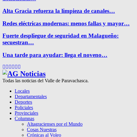
Alta Gracia refuerza la limpieza de canales…
Redes eléctricas modernas: menos fallas y mayor…
Fuerte despliegue de seguridad en Malagueño:
secuestran…
Una tarde para ayudar: llega el noveno…
Facebook
Twitter
Instagram
Pinterest
Google
Youtube
Todas las noticias del Valle de Paravachasca.
Locales
Departamentales
Deportes
Policiales
Provinciales
Columnas
Altagracienses por el Mundo
Cosas Nuestras
Crónicas al Voleo