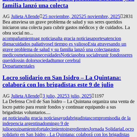
familia lanzó una colecta
AG
Julieta Allende
25 noviembre, 2025
25 noviembre, 2025
2831
Bea atraviesa un grave problema de salud y sus seres queridos
iniciaron una colecta para cubrir gastos médicos y de cuidados. La
obra social no...
acompañamiento
ag noticias
alta gracia noticias
aportes
atencion
digna
cuidados paliativos
el tiempo es valioso
Esta atravesando un
grave problema de salud y su familia lanzó una colecta
gastos
medicos
metastasis
necesidades
Noticias
obra social
reunir fondos
seres
queridos
sin dolor
sociedad
tumor cerebral
Departamentales
Locro solidario en San Isidro – La Quintana:
colaborá con los brigadistas este 9 de julio
AG
Julieta Allende
3 julio, 2025
3 julio, 2025
1197
La Defensa Civil de San Isidro – La Quintana organiza una venta de
locro patrio para reunir fondos y continuar equipando a sus
brigadistas voluntarios....
ag noticias
alta gracia noticias
ayuda
brigadistas
compromiso
dia de la
indepencia argentina
domingo 9 de
julio
equipamiento
fortalecimiento
ingredientes
Jornada Solidaria
Locro
solidario en San Isidro - La Quintana: colaborá con los brigadistas