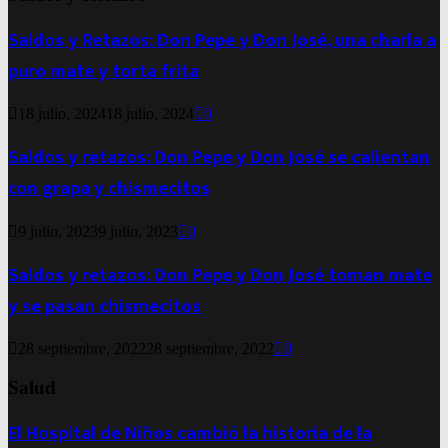
Saldos y Retazos: Don Pepe y Don José, una charla a
puro mate y torta frita
18 julio, 2024
18 julio, 2024
0
Saldos y retazos: Don Pepe y Don José se calientan
con grapa y chismecitos
9 julio, 2023
9 julio, 2023
0
Saldos y retazos: Don Pepe y Don José toman mate
y se pasan chismecitos
28 septiembre, 2022
28 septiembre, 2022
0
Salud
El Hospital de Niños cambió la historia de la