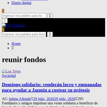
Diario digital
Search
for:
Search
Primary
Menu
Search
for:
Search
Home
reunir fondos
Sociedad
Domingo solidario: venderán locro y empanadas
para ayudar a Jazmín a costear su prótesis
AG
Julieta Allende
29 julio, 2026
29 julio, 2026
295
Familiares y amigos impulsan una venta solidaria a beneficio de