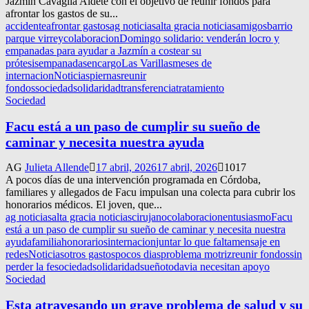
Jazmín Cavaglia Aldete con el objetivo de reunir fondos para
afrontar los gastos de su...
accidente
afrontar gastos
ag noticias
alta gracia noticias
amigos
barrio
parque virrey
colaboracion
Domingo solidario: venderán locro y
empanadas para ayudar a Jazmín a costear su
prótesis
empanadas
encargo
Las Varillas
meses de
internacion
Noticias
piernas
reunir
fondos
sociedad
solidaridad
transferencia
tratamiento
Sociedad
Facu está a un paso de cumplir su sueño de
caminar y necesita nuestra ayuda
AG
Julieta Allende
17 abril, 2026
17 abril, 2026
1017
A pocos días de una intervención programada en Córdoba,
familiares y allegados de Facu impulsan una colecta para cubrir los
honorarios médicos. El joven, que...
ag noticias
alta gracia noticias
cirujano
colaboracion
entusiasmo
Facu
está a un paso de cumplir su sueño de caminar y necesita nuestra
ayuda
familia
honorarios
internacion
juntar lo que falta
mensaje en
redes
Noticias
otros gastos
pocos dias
problema motriz
reunir fondos
sin
perder la fe
sociedad
solidaridad
sueño
todavia necesitan apoyo
Sociedad
Esta atravesando un grave problema de salud y su