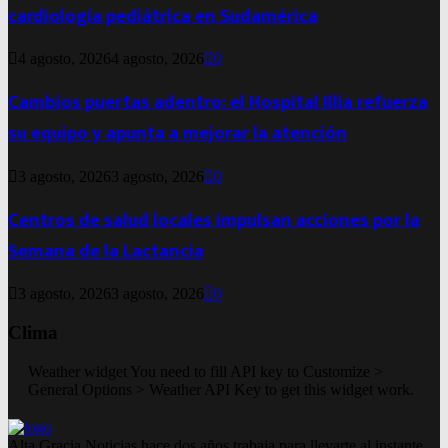
cardiología pediátrica en Sudamérica
4 agosto, 2026
4 agosto, 2026
0
Cambios puertas adentro: el Hospital Illia refuerza
su equipo y apunta a mejorar la atención
3 agosto, 2026
3 agosto, 2026
0
Centros de salud locales impulsan acciones por la
Semana de la Lactancia
3 agosto, 2026
3 agosto, 2026
0
Clima
Weather widget
You need to fill API key to Customize >
General Options > Weather API Key to get this widget work.
Alta Gracia Noticias hace dos años trabaja para llevarte al instante